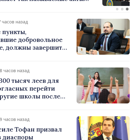
ии, осуществлённые
кими властями в
районах»
7 часов назад
 пункты,
вшие добровольное
е, должны завершить
е процедуры в
уста
18 часов назад
300 тысяч леев для
огласных перейти
другие школы после
ции учреждений
19 часов назад
силе Тофан призвал
з диаспоры