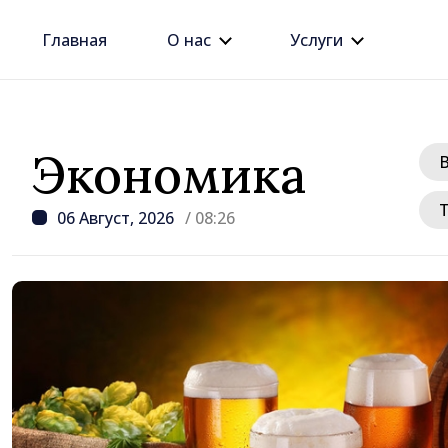
Главная
О нас
Услуги
Экономика
06 Август, 2026
/ 08:26
/ 16 часов назад
Республика Молдова с
снова столкнётся с д
электроэнергии