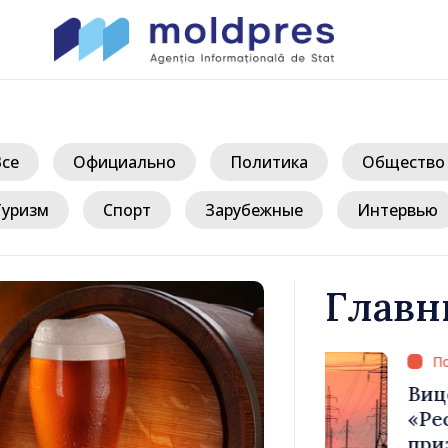
Все
Официально
Политика
Общество
Туризм
Спорт
Зарубежные
Интервью
Главн
/ 1
егодня
Вице-премь
ефицитом
«Республик
признаёт та