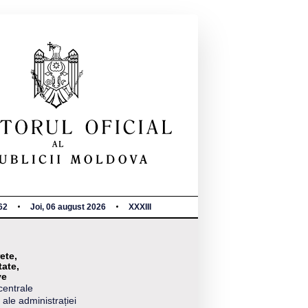
62
Joi, 06 august 2026
XXXIII
ete,
tate,
ve
centrale
 ale administrației