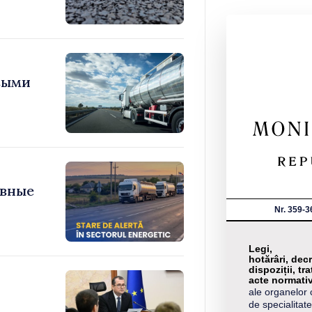
выми
овные
Nr. 359-3
Legi,
hotărâri, decr
dispoziții, tra
acte normati
ale organelor 
de specialitate