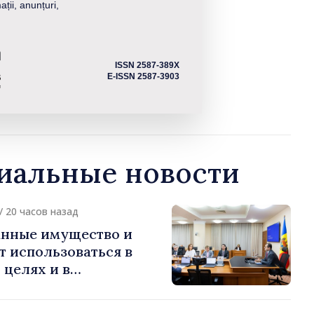
ații, anunțuri,
ISSN 2587-389X
E-ISSN 2587-3903
альные новости
/ 20 часов назад
нные имущество и
т использоваться в
целях и в
ых интересах