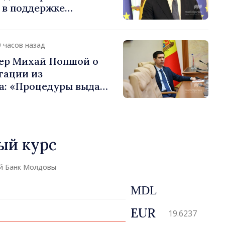
 в поддержке
звития Республики
9 часов назад
ер Михай Попшой о
гации из
а: «Процедуры выдачи
рого соблюдены.
законодательных
ено не было»
ый курс
й Банк Молдовы
MDL
EUR
19.6237