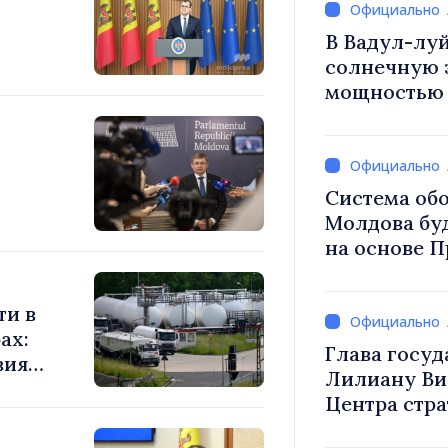
В Вадул-луй
солнечную 
как
мощностью 
накопления 
Система об
Молдова бу
на основе 
внедрению 
стратегии 
ти в
ах:
Глава госуд
Лилиану Ви
Центра стр
слуг
коммуникац