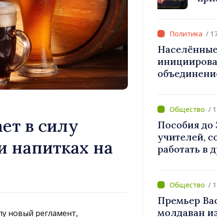
приватизац
тираспольс
восточных 
/ 1
Населённые
инициирова
объединени
необходимы
течение авг
/ 
ает в силу
Пособия до 
учителей, с
и напитках на
работать в 
реорганиза
/ 
Премьер Ва
молдаван и
илу новый регламент,