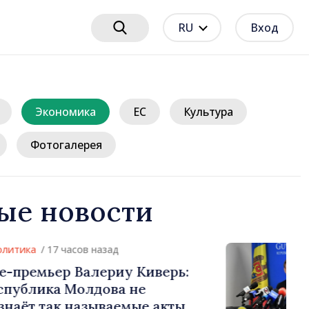
RU
Вход
Экономика
ЕС
Культура
Фотогалерея
ые новости
7 часов назад
ер Валериу Киверь:
а Молдова не
к называемые акты