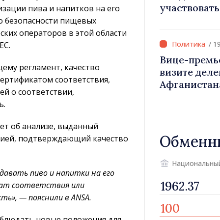
участвовать
зации пива и напитков на его
проектов ра
по безопасности пищевых
Молдова
ских операторов в этой области
/ 1
ЕС.
Вице-премь
ему регламент, качество
визите деле
ертификатом соответствия,
Афганистан
й о соответствии,
виз были ст
ь.
Нарушений 
норм выявл
ет об анализе, выданный
Обменн
рией, подтверждающий качество
Национальны
авать пиво и напитки на его
икат соответствия или
ь», — пояснили в ANSA.
облюдать новые положения для