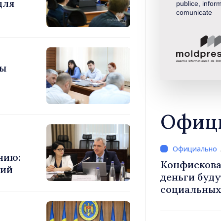
для
publice, inform
comunicate
ны
Офици
нию:
Конфискова
ний
деньги буду
социальных 
общественн