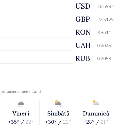
USD
16.6982
GBP
22.5125
RON
3.8611
UAH
0.4045
RUB
0.2053
доставлена
meteo2.md
Vineri
Sîmbătă
Duminică
+35° /
22°
+30° /
22°
+28° /
21°