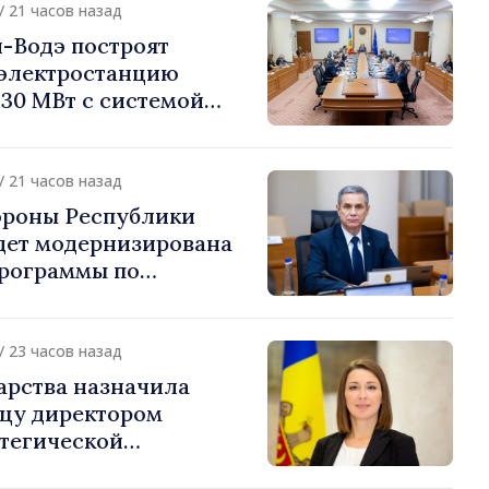
/ 21 часов назад
-Водэ построят
электростанцию
30 МВт с системой
на 60 МВт·ч
/ 21 часов назад
ороны Республики
дет модернизирована
Программы по
Национальной
обороны
/ 23 часов назад
арства назначила
цу директором
атегической
ии и