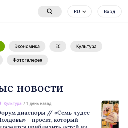
RU
Вход
Экономика
ЕС
Культура
Фотогалерея
ые новости
день назад
поры // «Семь чудес
проект, который
риблизить детей из