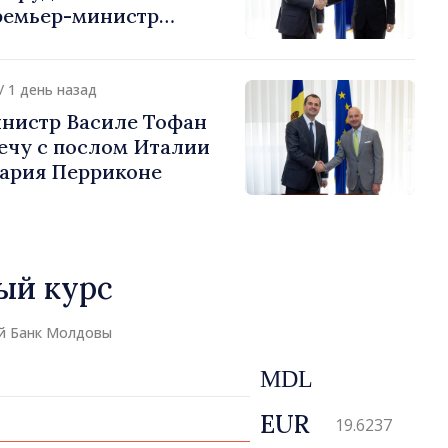
ремьер-министр
урции
устафа Сертел
/ 1 день назад
нистр Василе Тофан
ечу с послом Италии
ария Перриконе
ый курс
й Банк Молдовы
MDL
EUR
19.6237