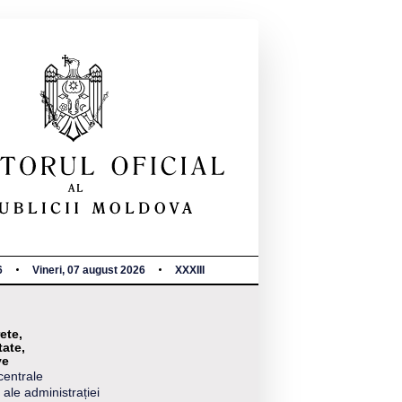
6
Vineri, 07 august 2026
XXXIII
ete,
tate,
ve
centrale
 ale administrației