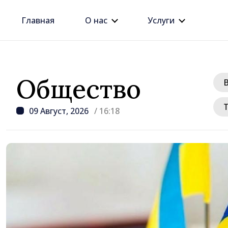
Главная
О нас
Услуги
Общество
09 Август, 2026
/ 16:18
/ 1 день назад
Джозеф Беркхалтер ут
Сенатом США в должн
будущего посла в Рес