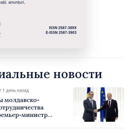
ații, anunțuri,
ISSN 2587-389X
E-ISSN 2587-3903
альные новости
/ 1 день назад
ы молдавско-
сотрудничества
ремьер-министр
урции
устафа Сертел