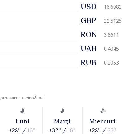
USD
16.6982
GBP
22.5125
RON
3.8611
UAH
0.4045
RUB
0.2053
доставлена
meteo2.md
Luni
Marţi
Miercuri
+28° /
16°
+32° /
16°
+28° /
22°