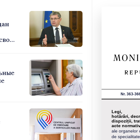
дан
 свой
мы»
ьные
ие
Nr. 363-36
Legi,
hotărâri, decr
е
dispoziții, tra
acte normati
ale organelor 
de specialitate