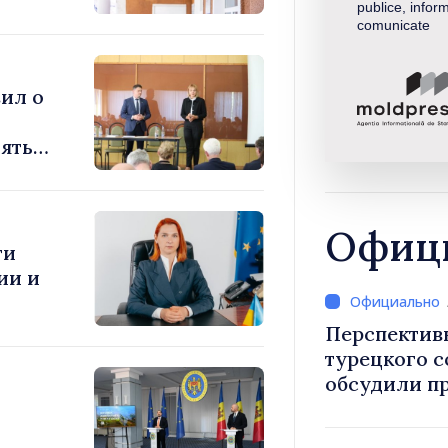
publice, inform
comunicate
ил о
ять
Офици
ти
ии и
Перспектив
турецкого 
обсудили п
Василе Тофан и посол Т
Уйгар М