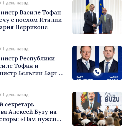
/ 1 день назад
нистр Василе Тофан
ечу с послом Италии
ария Перриконе
/ 1 день назад
нистр Республики
силе Тофан и
истр Бельгии Барт де
или европейский путь
 Молдова
/ 1 день назад
й секретарь
ва Алексей Бузу на
споры: «Нам нужен
ас, чтобы строить