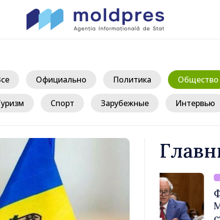
Все
Официально
Политика
Общество
Туризм
Спорт
Зарубежные
Интервью
Главн
/ 1 
верждён
Форум диас
ости
Молдовы» – 
публике
стремится п