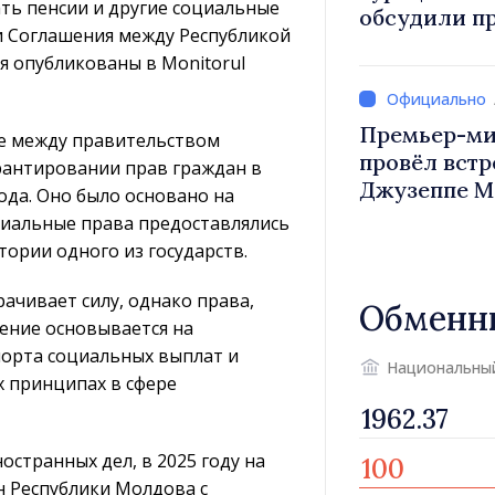
ать пенсии и другие социальные
обсудили п
и Соглашения между Республикой
Василе Тофан и посол Т
я опубликованы в Monitorul
Уйгар М
Премьер-ми
е между правительством
провёл встр
рантировании прав граждан в
Джузеппе М
года. Оно было основано на
циальные права предоставлялись
тории одного из государств.
ачивает силу, однако права,
Обменн
шение основывается на
порта социальных выплат и
Национальны
 принципах в сфере
странных дел, в 2025 году на
н Республики Молдова с