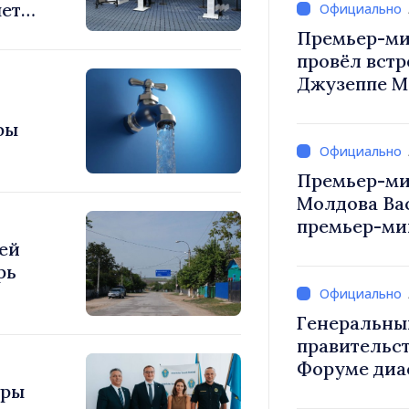
яет
Премьер-ми
провёл встр
Джузеппе М
фы
Премьер-ми
Молдова Ва
премьер-мин
ей
Вевер обсуд
рь
Республики
Генеральны
правительст
Форуме диа
уры
каждый из в