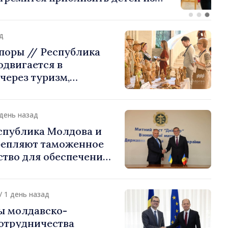
стране их
ения
д
поры // Республика
двигается в
через туризм,
и экспорт
 день назад
спублика Молдова и
репляют таможенное
ство для обеспечения
ти границы и
 интеграции. Встреча
Подольском
/ 1 день назад
ы молдавско-
сотрудничества