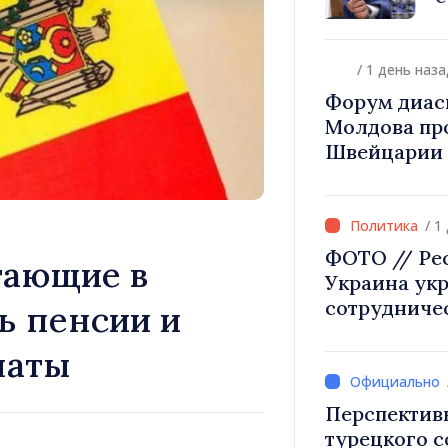
диаспоры к 
происхожд
/ 1 день наза
Форум диас
Молдова про
Швейцарии 
инвестиции 
/ 1
ФОТО // Ре
тающие в
Украина ук
сотрудниче
ь пенсии и
безопаснос
латы
европейской
в Могилёв-
Перспектив
турецкого 