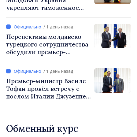
укрепляют таможенное
сотрудничество для
обеспечения безопасности
/ 1 день назад
границы и европейской
Перспективы молдавско-
интеграции. Встреча в
турецкого сотрудничества
Могилёв-Подольском
обсудили премьер-
министр Василе Тофан и
посол Турции Уйгар
/ 1 день назад
Мустафа Сертел
Премьер-министр Василе
Тофан провёл встречу с
послом Италии Джузеппе
Мария Перриконе
Обменный курс