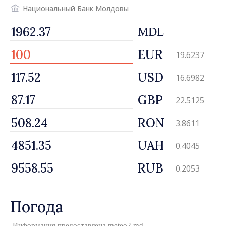
Национальный Банк Молдовы
MDL
EUR
19.6237
USD
16.6982
GBP
22.5125
RON
3.8611
UAH
0.4045
RUB
0.2053
Погода
Информация предоставлена
meteo2.md