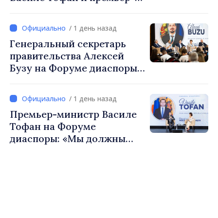
министр Бельгии Барт де
Вевер обсудили
/ 1 день назад
европейский путь
Генеральный секретарь
Республики Молдова
правительства Алексей
Бузу на Форуме диаспоры:
«Нам нужен каждый из вас,
чтобы строить более
/ 1 день назад
сильные сообщества»
Премьер-министр Василе
Тофан на Форуме
диаспоры: «Мы должны
вернуть людям оптимизм и
уверенность в том, что
Республика Молдова
движется в правильном
направлении»