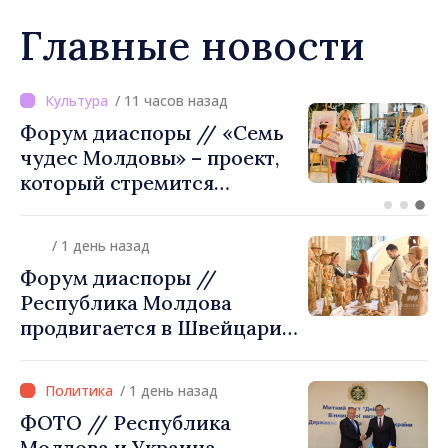
Главные новости
/ 5 часов назад
ВИДЕО // Калараш
формирует крупнейший
кластер добровольного
объединения в Республике
Молдова. Городской совет
/ 1 день назад
утвердил окончательное
Форум диаспоры //
решение
Республика Молдова
продвигается в Швейцарии
через туризм, инвестиции
и экспорт
/ 1 день назад
ФОТО // Республика
Молдова и Украина