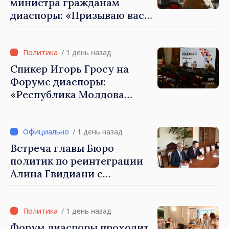
министра гражданам
диаспоры: «Призываю вас
внести свой вклад в
развитие Республики
Молдова»
/ 1 день назад
Спикер Игорь Гросу на
Форуме диаспоры:
«Республика Молдова
демонстрирует, благодаря
своим гражданам в стране
и за рубежом, что
/ 1 день назад
заслуживает стать частью
Встреча главы Бюро
большой европейской
политик по реинтеграции
семьи»
Алина Гвидиани с
представителями Миссии
Международного Комитета
Красного Креста в
/ 1 день назад
Молдове
Форум диаспоры проходит