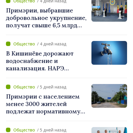
/ 4 дней назад
противодействия
Примэрии, выбравшие
дезинформации
добровольное укрупнение,
получат свыше 6,5 млрд
леев. Алексей Бузу:
«Правительство
/ 4 дней назад
предоставляет примэриям,
В Кишинёве дорожают
которые добровольно
водоснабжение и
объединяются,
канализация. НАРЭ
беспрецедентный
утвердило новые тарифы
инвестиционный пакет»
/ 5 дней назад
Примэрии с населением
менее 3000 жителей
подлежат нормативному
укрупнению. Игорь Гросу:
«Реформу нужно
/ 5 дней назад