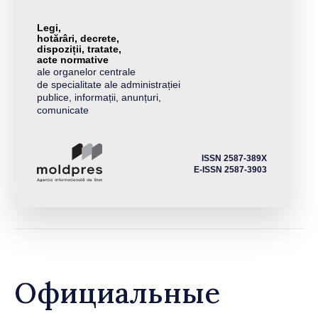
Legi,
hotărâri, decrete,
dispoziții, tratate,
acte normative
ale organelor centrale
de specialitate ale administrației
publice, informații, anunțuri,
comunicate
ISSN 2587-389X
E-ISSN 2587-3903
Официальные