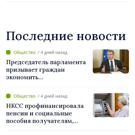
Последние новости
/ 4 дней назад
Председатель парламента
призывает граждан
экономить
электроэнергию: «Если
каждый сократит
/ 4 дней назад
потребление энергии, мы
НКСС профинансировала
внесём свой вклад в
пенсии и социальные
поддержание
пособия получателям,
стабильности системы»
имеющим банковские