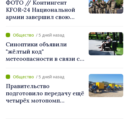
ФОТО // Контингент
«Вы поставили интересы
KFOR-24 Национальной
людей на первое место»
армии завершил свою
миссию в Косово
/ 5 дней назад
Синоптики объявили
"жёлтый код"
метеоопасности в связи с
жарой. Температура
поднимется до 36°C
/ 5 дней назад
Правительство
подготовило передачу ещё
четырёх мотопомп
примэрии столицы и
предприятию «Apă Canal»