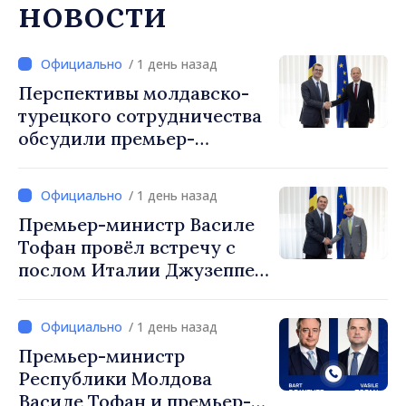
новости
/ 1 день назад
Перспективы молдавско-
турецкого сотрудничества
обсудили премьер-
министр Василе Тофан и
посол Турции Уйгар
/ 1 день назад
Мустафа Сертел
Премьер-министр Василе
Тофан провёл встречу с
послом Италии Джузеппе
Мария Перриконе
/ 1 день назад
Премьер-министр
Республики Молдова
Василе Тофан и премьер-