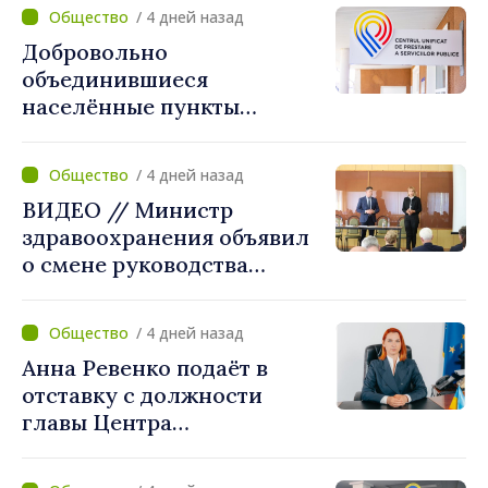
карты
/ 4 дней назад
Добровольно
объединившиеся
населённые пункты
получат поддержку для
создания Единых центров
/ 4 дней назад
предоставления услуг
ВИДЕО // Министр
здравоохранения объявил
о смене руководства
Бельцкой клинической
больницы. Людмила
/ 4 дней назад
Капчеля будет исполнять
Анна Ревенко подаёт в
обязанности директора
отставку с должности
главы Центра
стратегической
коммуникации и