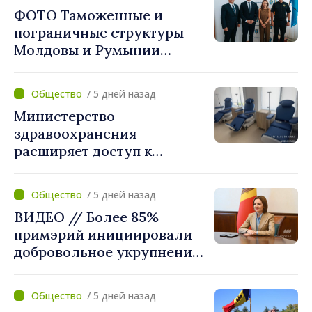
завершить этой осенью»
ФОТО Таможенные и
пограничные структуры
Молдовы и Румынии
согласовали новые меры
по разгрузке движения на
/ 5 дней назад
КПП "Леушены–Албица"
Министерство
здравоохранения
расширяет доступ к
химиотерапии в
Новоаненской и Сорокской
/ 5 дней назад
районных больницах
ВИДЕО // Более 85%
примэрий инициировали
добровольное укрупнение.
Президент Майя Санду
приветствует смелые
/ 5 дней назад
решения местных властей: