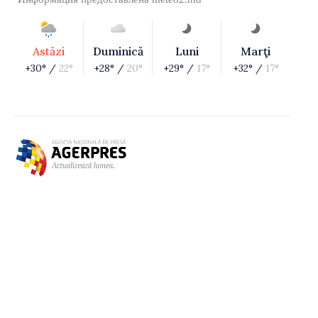
Astăzi
Duminică
Luni
Marţi
+30° /
22°
+28° /
20°
+29° /
17°
+32° /
17°