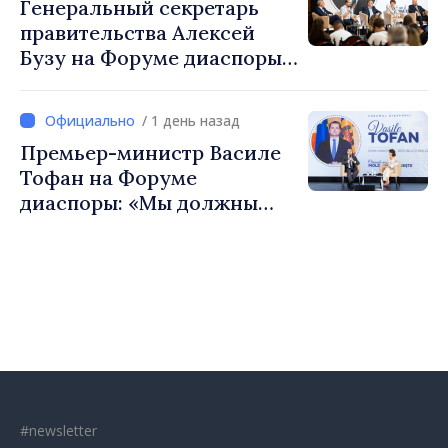
Генеральный секретарь
Республики Молдова
правительства Алексей
Бузу на Форуме диаспоры:
«Нам нужен каждый из вас,
чтобы строить более
/ 1 день назад
сильные сообщества»
Премьер-министр Василе
Тофан на Форуме
диаспоры: «Мы должны
вернуть людям оптимизм и
уверенность в том, что
Республика Молдова
движется в правильном
направлении»
#newsletter