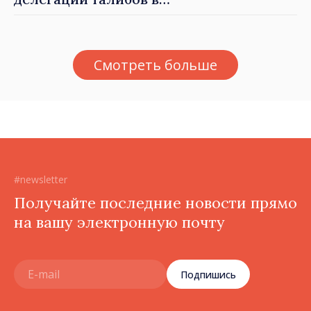
Республику Молдова. Майя
Санду: «Позорно, что люди,
занимающие высокие
Смотреть больше
должности, не знают
политики государства»
#newsletter
Получайте последние новости прямо
на вашу электронную почту
Подпишись