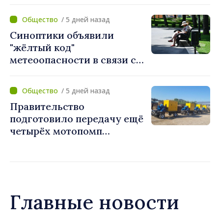
миссию в Косово
/ 5 дней назад
Синоптики объявили
"жёлтый код"
метеоопасности в связи с
жарой. Температура
поднимется до 36°C
/ 5 дней назад
Правительство
подготовило передачу ещё
четырёх мотопомп
примэрии столицы и
предприятию «Apă Canal»
Главные новости