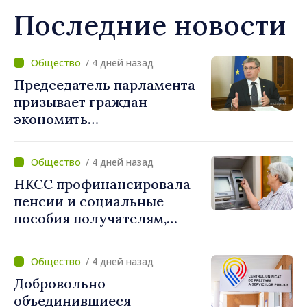
Последние новости
/ 4 дней назад
Председатель парламента
призывает граждан
экономить
электроэнергию: «Если
каждый сократит
/ 4 дней назад
потребление энергии, мы
НКСС профинансировала
внесём свой вклад в
пенсии и социальные
поддержание
пособия получателям,
стабильности системы»
имеющим банковские
карты
/ 4 дней назад
Добровольно
объединившиеся