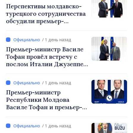
Перспективы молдавско-
турецкого сотрудничества
обсудили премьер-
министр Василе Тофан и
посол Турции Уйгар
/ 1 день назад
Мустафа Сертел
Премьер-министр Василе
Тофан провёл встречу с
послом Италии Джузеппе
Мария Перриконе
/ 1 день назад
Премьер-министр
Республики Молдова
Василе Тофан и премьер-
министр Бельгии Барт де
Вевер обсудили
/ 1 день назад
европейский путь