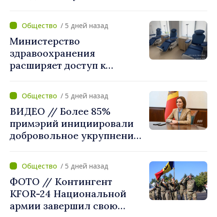
согласовали новые меры
по разгрузке движения на
/ 5 дней назад
КПП "Леушены–Албица"
Министерство
здравоохранения
расширяет доступ к
химиотерапии в
Новоаненской и Сорокской
/ 5 дней назад
районных больницах
ВИДЕО // Более 85%
примэрий инициировали
добровольное укрупнение.
Президент Майя Санду
приветствует смелые
/ 5 дней назад
решения местных властей:
ФОТО // Контингент
«Вы поставили интересы
KFOR-24 Национальной
людей на первое место»
армии завершил свою