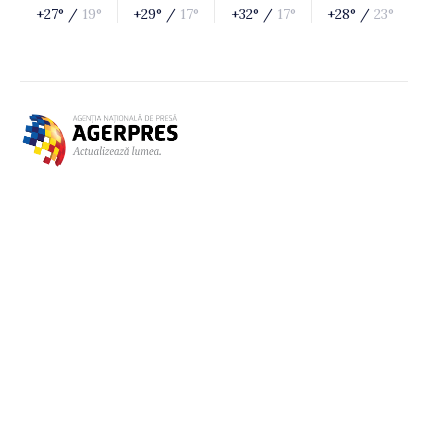
+27° /
19°
+29° /
17°
+32° /
17°
+28° /
23°