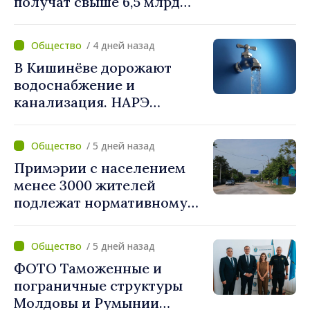
получат свыше 6,5 млрд
леев. Алексей Бузу:
«Правительство
/ 4 дней назад
предоставляет примэриям,
В Кишинёве дорожают
которые добровольно
водоснабжение и
объединяются,
канализация. НАРЭ
беспрецедентный
утвердило новые тарифы
инвестиционный пакет»
/ 5 дней назад
Примэрии с населением
менее 3000 жителей
подлежат нормативному
укрупнению. Игорь Гросу:
«Реформу нужно
/ 5 дней назад
завершить этой осенью»
ФОТО Таможенные и
пограничные структуры
Молдовы и Румынии