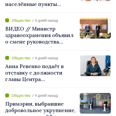
населённые пункты
получат поддержку для
создания Единых центров
/ 4 дней назад
предоставления услуг
ВИДЕО // Министр
здравоохранения объявил
о смене руководства
Бельцкой клинической
больницы. Людмила
/ 4 дней назад
Капчеля будет исполнять
Анна Ревенко подаёт в
обязанности директора
отставку с должности
главы Центра
стратегической
коммуникации и
/ 4 дней назад
противодействия
Примэрии, выбравшие
дезинформации
добровольное укрупнение,