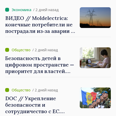
продвигается к ЕС, а
диаспора может сыграть
/ 2 дней назад
важную роль в
ВИДЕО // Moldelectrica:
продвижении и поддержке
конечные потребители не
этого пути»
пострадали из‑за аварии на
линии Бельцы–Днестровск.
Ремонтные работы будут
выполнены в
/ 2 дней назад
приоритетном режиме
Безопасность детей в
цифровом пространстве —
приоритет для властей.
Майя Санду: «Нужно
создать механизмы,
которые будут их
/ 2 дней назад
защищать»
DOC // Укрепление
безопасности и
сотрудничество с ЕС.