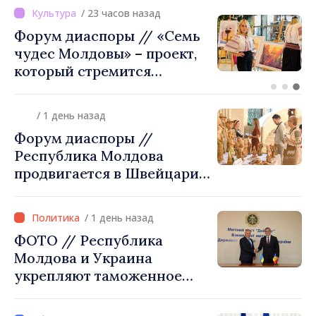
/ 18 часов назад
ВИДЕО // Калараш
формирует крупнейший
кластер добровольного
объединения в Республике
Молдова. Городской совет
/ 1 день назад
утвердил окончательное
Форум диаспоры //
решение
Республика Молдова
продвигается в Швейцарии
через туризм, инвестиции
и экспорт
/ 1 день назад
ФОТО // Республика
Молдова и Украина
укрепляют таможенное
сотрудничество для
обеспечения безопасности