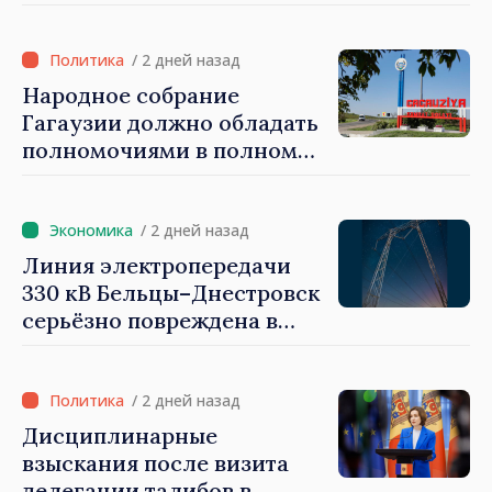
Программа внедрения
Национальной стратегии
обороны на 2024–2034 годы
/ 2 дней назад
опубликована в Monitorul
Народное собрание
Oficial
Гагаузии должно обладать
полномочиями в полном
объеме. Президент Майя
Санду: «Выборы должны
быть свободными и
/ 2 дней назад
честными»
Линия электропередачи
330 кВ Бельцы–Днестровск
серьёзно повреждена в
результате разгула стихии
/ 2 дней назад
Дисциплинарные
взыскания после визита
делегации талибов в