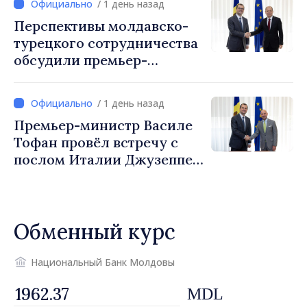
/ 1 день назад
границы и европейской
Перспективы молдавско-
интеграции. Встреча в
турецкого сотрудничества
Могилёв-Подольском
обсудили премьер-
министр Василе Тофан и
посол Турции Уйгар
/ 1 день назад
Мустафа Сертел
Премьер-министр Василе
Тофан провёл встречу с
послом Италии Джузеппе
Мария Перриконе
Обменный курс
Национальный Банк Молдовы
MDL