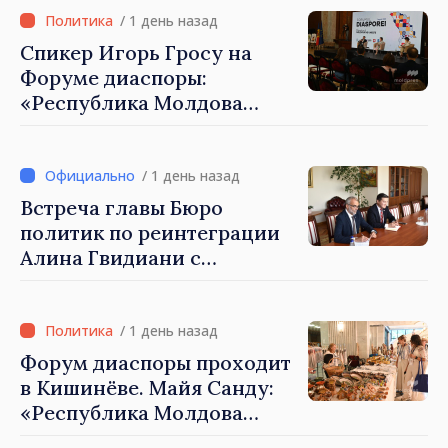
Молдова»
/ 1 день назад
Спикер Игорь Гросу на
Форуме диаспоры:
«Республика Молдова
демонстрирует, благодаря
своим гражданам в стране
и за рубежом, что
/ 1 день назад
заслуживает стать частью
Встреча главы Бюро
большой европейской
политик по реинтеграции
семьи»
Алина Гвидиани с
представителями Миссии
Международного Комитета
Красного Креста в
/ 1 день назад
Молдове
Форум диаспоры проходит
в Кишинёве. Майя Санду:
«Республика Молдова
стремительно