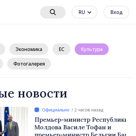
RU
Вход
Экономика
ЕС
Культура
Фотогалерея
ые новости
/ 2 часов назад
нистр Республики
силе Тофан и
истр Бельгии Барт де