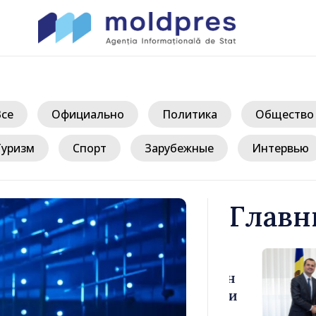
Все
Официально
Политика
Общество
Туризм
Спорт
Зарубежные
Интервью
Главн
иле Тофан
Премьер-ми
лом Италии
Молдова Ва
иконе
премьер-мин