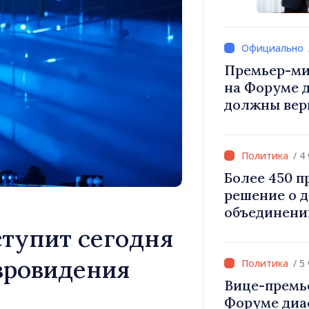
Вевер обсуд
Республики
Премьер-ми
на Форуме 
должны вер
и уверенност
Республика
правильном
/ 4
Более 450 
решение о 
объединени
для инвести
тупит сегодня
«Важно прео
вровидения
дать насел
/ 5
развиваться
Вице-премь
Форуме диа