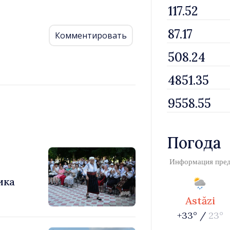
Комментировать
Погода
Информация пре
ика
Astăzi
+33° /
23°