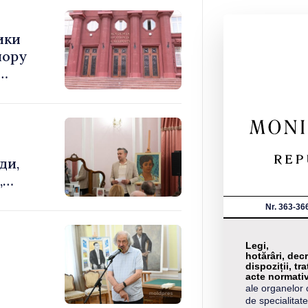
ики
шору
ди,
,
Nr. 363-36
Legi,
hotărâri, decr
dispoziții, tra
acte normati
ale organelor 
de specialitate