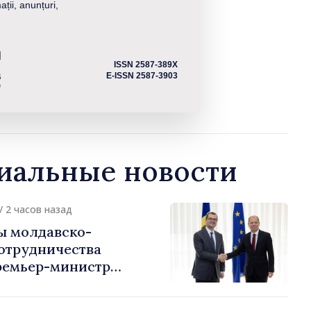
ații, anunțuri,
ISSN 2587-389X
E-ISSN 2587-3903
альные новости
/ 2 часов назад
ы молдавско-
сотрудничества
ремьер-министр
урции
устафа Сертел