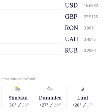
USD
16.6982
GBP
22.5125
RON
3.8611
UAH
0.4045
RUB
0.2053
доставлена
meteo2.md
Sîmbătă
Duminică
Luni
+30° /
22°
+27° /
20°
+28° /
17°