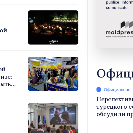
publice, inform
comunicate
кой
ой
Офици
нзе:
рыть
блики
Перспектив
турецкого 
обсудили п
Василе Тофан и посол Т
Уйгар М