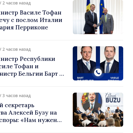
/ 2 часов назад
нистр Василе Тофан
ечу с послом Италии
ария Перриконе
/ 2 часов назад
нистр Республики
силе Тофан и
истр Бельгии Барт де
или европейский путь
 Молдова
/ 3 часов назад
й секретарь
ва Алексей Бузу на
споры: «Нам нужен
ас, чтобы строить