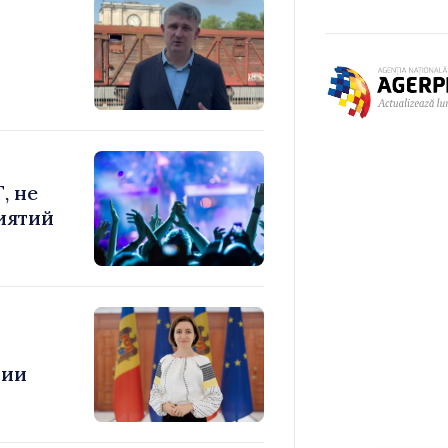
, не
иятий
ции