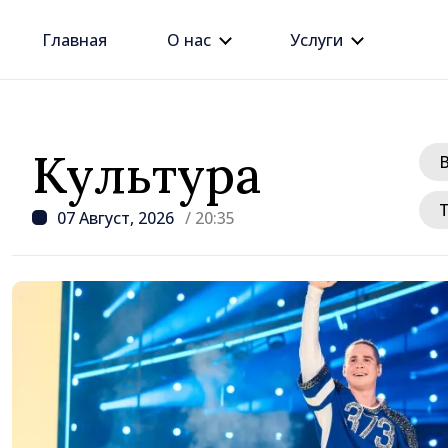
Главная
О нас
Услуги
Культура
07 Август, 2026
/ 20:35
/ 2 часов назад
Премьер-министр Вас
провёл встречу с пос
Джузеппе Мария Перр