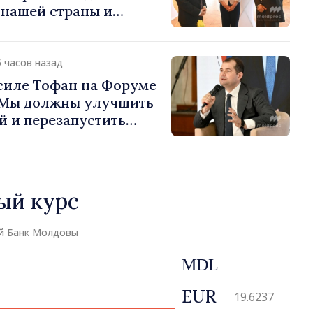
 нашей страны и
д в продвижение
публики Молдова»
5 часов назад
силе Тофан на Форуме
«Мы должны улучшить
й и перезапустить
экономики»
ый курс
й Банк Молдовы
MDL
EUR
19.6237