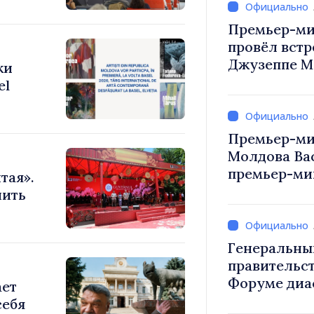
Премьер-ми
провёл встр
Джузеппе М
ки
el
Премьер-ми
Молдова Ва
премьер-мин
тая».
Вевер обсуд
нить
Республики
Генеральны
правительст
Форуме диа
ает
каждый из в
себя