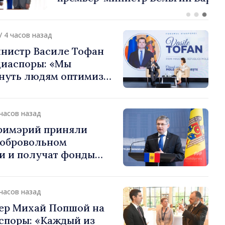
или европейский путь
 Молдова
/ 4 часов назад
нистр Василе Тофан
диаспоры: «Мы
нуть людям оптимизм
ь в том, что
 Молдова движется в
 направлении»
 часов назад
примэрий приняли
добровольном
и и получат фонды
ций. Игорь Гросу:
долеть препятствия и
ённым пунктам шанс
 часов назад
»
ер Михай Попшой на
споры: «Каждый из