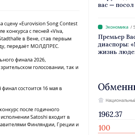
вас — посол
вносит вкла
имиджа Рес
 сцену «Eurovision Song Contest
/ 
е конкурса с песней «Viva,
Премьер Ва
tadthalle в Вене, став первым
диаспоры: 
оду, передаёт МОЛДПРЕС.
жизнь люде
двигатели 
льного финала 2026,
 зрительском голосовании, так и
Обменн
 финал состоится 16 мая в
Национальны
конкурс после годичного
исполнении Satoshi входит в
тавителями Финляндии, Греции и