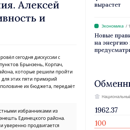
ия. Алексей
вырастет
ивность и
/ 
Новые прав
на энергию и
предусматр
уязвимых п
ровёл сегодня дискуссии с
пунктов Брынзень, Корпач,
района, которые решили пройти
 для этих пяти примэрий
Обменн
 половине их бюджета, передаёт
Национальны
естными избранниками из
лэнешть Единецкого района.
ии уверенно продвигается