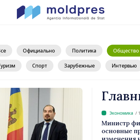
Все
Официально
Политика
Общество
Туризм
Спорт
Зарубежные
Интервью
Главн
/ 
: «Задача
Министр фи
 сдержать
основные п
ость»
изменения 