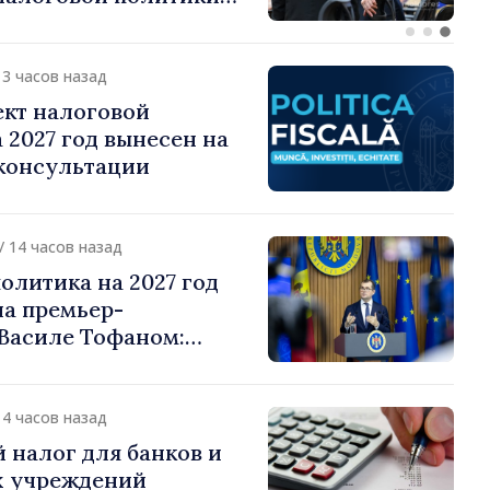
о подоходному налогу
13 часов назад
ект налоговой
 2027 год вынесен на
консультации
/ 14 часов назад
олитика на 2027 год
на премьер-
Василе Тофаном:
алоговой нагрузки на
улирование
 и более справедливое
14 часов назад
жение
 налог для банков и
 учреждений