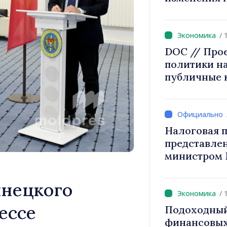
2027 года п
/ 
DOC // Про
политики на
публичные 
Налоговая п
представле
министром 
снижение н
труд, стим
инецкого
инвестиций
/ 
налогообло
ессе
Подоходный
финансовых