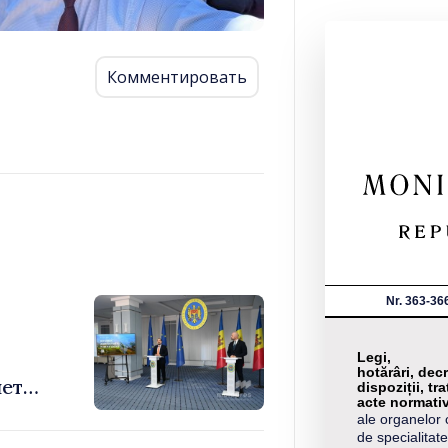
Комментировать
Nr. 363-36
Legi,
hotărâri, decr
яет
dispoziții, tra
acte normati
ale organelor 
de specialitate