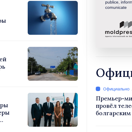
publice, inform
comunicate
фы
ей
рь
Офици
Премьер-ми
уры
провёл тел
еры
болгарским
Радевым