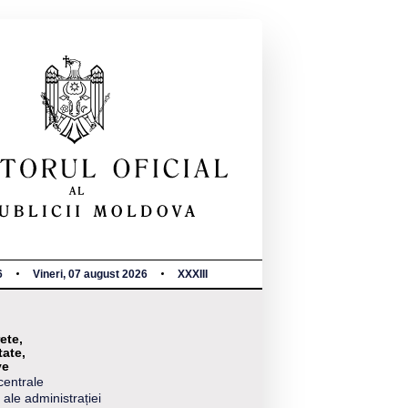
6
Vineri, 07 august 2026
XXXIII
ete,
tate,
ve
centrale
 ale administrației