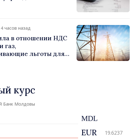
14 часов назад
ила в отношении НДС
 газ,
ивающие льготы для
отребителей
ый курс
й Банк Молдовы
MDL
EUR
19.6237