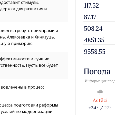
едоставит стимулы,
держка для развития и
овел встречу с примарами и
ь, Алексеевка и Хинкэуць,
льную примэрию.
эффективности и лучшие
тственность. Пусть всё будет
Погода
Информация пре
 вовлечены в процесс
Astăzi
роцесса подготовки реформы
+34° /
22°
 усилий по модернизации