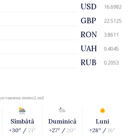
USD
16.6982
GBP
22.5125
RON
3.8611
UAH
0.4045
RUB
0.2053
доставлена
meteo2.md
Sîmbătă
Duminică
Luni
+30° /
21°
+27° /
20°
+28° /
18°