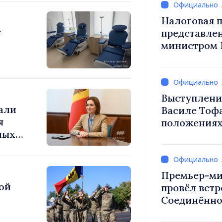
Налоговая п
т
представле
министром 
снижение н
труд, стим
инвестиций
налогообло
Выступлени
али
Василе Тоф
я
положениях
ных
на 2027 год
а
Премьер-ми
ой
провёл встр
Соединённо
Великобрит