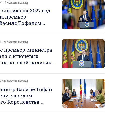
/ 14 часов назад
олитика на 2027 год
на премьер-
Василе Тофаном:
алоговой нагрузки на
улирование
 и более справедливое
/ 15 часов назад
жение
е премьер-министра
ана о ключевых
 налоговой политики
/ 18 часов назад
нистр Василе Тофан
ечу с послом
го Королевства
ании и Северной