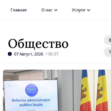
Главная
О нас
Услуги
Общество
07 Август, 2026
/ 05:37
/ 12 часов назад
Премьер Василе Тофан
этого правительства —
рост цен на недвижим