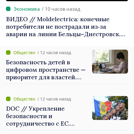
/ 10 часов назад
ВИДЕО // Moldelectrica: конечные
потребители не пострадали из‑за
аварии на линии Бельцы–Днестровск.
Ремонтные работы будут выполнены в
приоритетном режиме
/ 12 часов назад
Безопасность детей в
цифровом пространстве —
приоритет для властей.
Майя Санду: «Нужно
создать механизмы,
которые будут их
/ 12 часов назад
защищать»
DOC // Укрепление
безопасности и
сотрудничество с ЕС.
Программа внедрения