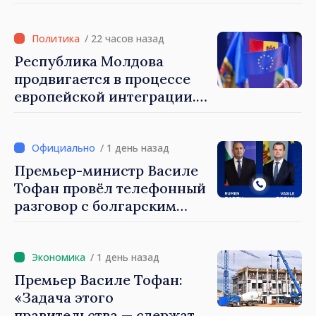
Республику Молдова. Майя
Санду: «Позорно, что люди,
занимающие высокие
/ 22 часов назад
должности, не знают
Республика Молдова
политики государства»
продвигается в процессе
европейской интеграции.
Майя Санду: «Ни одно
государство нас не
блокирует»
/ 1 день назад
Премьер-министр Василе
Тофан провёл телефонный
разговор с болгарским
коллегой Руменом
Радевым
/ 1 день назад
Премьер Василе Тофан:
«Задача этого
правительства — сдержать