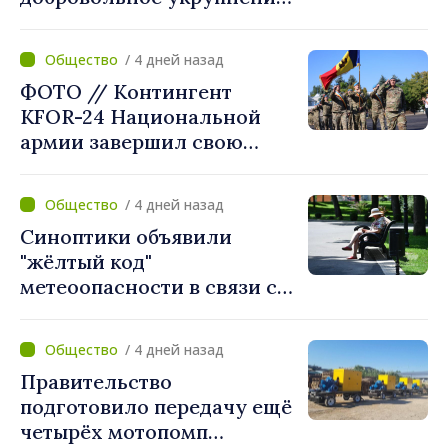
Президент Майя Санду
приветствует смелые
/ 4 дней назад
решения местных властей:
ФОТО // Контингент
«Вы поставили интересы
KFOR-24 Национальной
людей на первое место»
армии завершил свою
миссию в Косово
/ 4 дней назад
Синоптики объявили
"жёлтый код"
метеоопасности в связи с
жарой. Температура
поднимется до 36°C
/ 4 дней назад
Правительство
подготовило передачу ещё
четырёх мотопомп