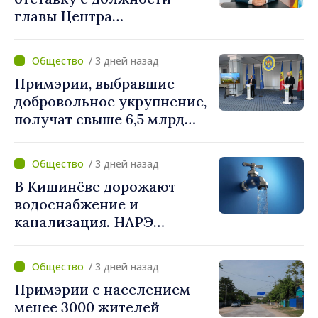
главы Центра
стратегической
коммуникации и
/ 3 дней назад
противодействия
Примэрии, выбравшие
дезинформации
добровольное укрупнение,
получат свыше 6,5 млрд
леев. Алексей Бузу:
«Правительство
/ 3 дней назад
предоставляет примэриям,
В Кишинёве дорожают
которые добровольно
водоснабжение и
объединяются,
канализация. НАРЭ
беспрецедентный
утвердило новые тарифы
инвестиционный пакет»
/ 3 дней назад
Примэрии с населением
менее 3000 жителей