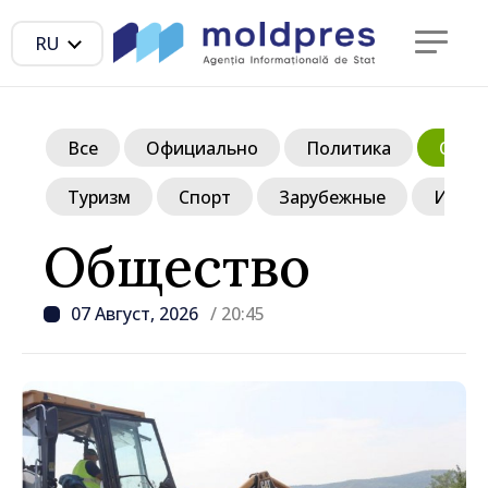
RU
Все
Официально
Политика
Обще
Туризм
Спорт
Зарубежные
Инте
Общество
07 Август, 2026
/ 20:45