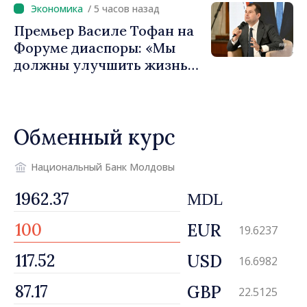
/ 5 часов назад
продвижение имиджа
Премьер Василе Тофан на
Республики Молдова»
Форуме диаспоры: «Мы
должны улучшить жизнь
людей и перезапустить
двигатели экономики»
Обменный курс
Национальный Банк Молдовы
MDL
EUR
19.6237
USD
16.6982
GBP
22.5125