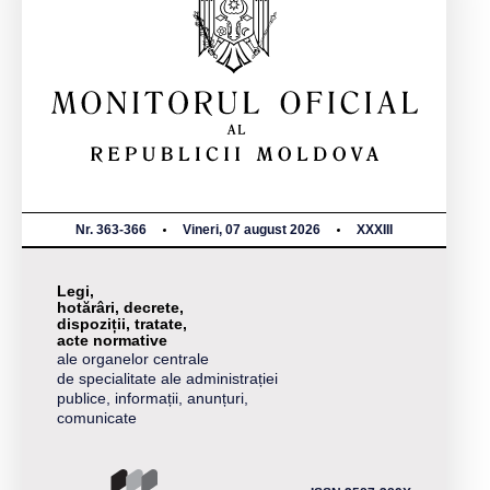
Nr. 363-366
Vineri, 07 august 2026
XXXIII
Legi,
hotărâri, decrete,
dispoziții, tratate,
acte normative
ale organelor centrale
de specialitate ale administrației
publice, informații, anunțuri,
comunicate