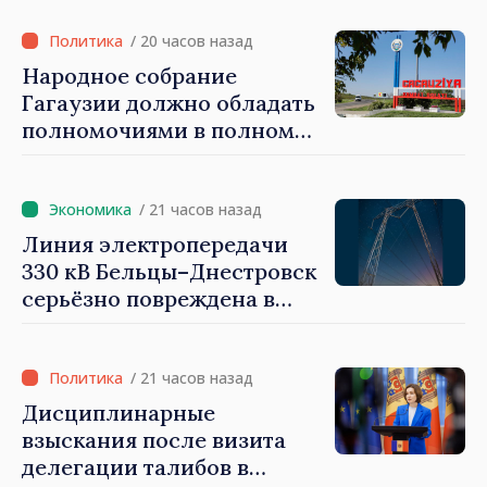
Национальной стратегии
обороны на 2024–2034 годы
/ 20 часов назад
опубликована в Monitorul
Народное собрание
Oficial
Гагаузии должно обладать
полномочиями в полном
объеме. Президент Майя
Санду: «Выборы должны
быть свободными и
/ 21 часов назад
честными»
Линия электропередачи
330 кВ Бельцы–Днестровск
серьёзно повреждена в
результате разгула стихии
/ 21 часов назад
Дисциплинарные
взыскания после визита
делегации талибов в