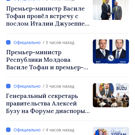
Мустафа Сертел
Премьер-министр Василе
Тофан провёл встречу с
послом Италии Джузеппе
Мария Перриконе
/ 3 часов назад
Премьер-министр
Республики Молдова
Василе Тофан и премьер-
министр Бельгии Барт де
Вевер обсудили
/ 3 часов назад
европейский путь
Генеральный секретарь
Республики Молдова
правительства Алексей
Бузу на Форуме диаспоры:
«Нам нужен каждый из вас,
чтобы строить более
/ 4 часов назад
сильные сообщества»