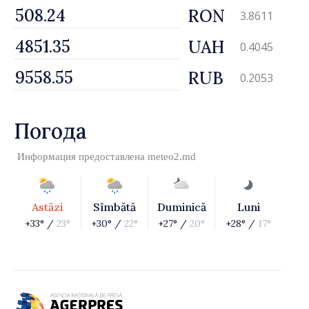
RON
3.8611
UAH
0.4045
RUB
0.2053
Погода
Информация предоставлена
meteo2.md
Astăzi
Sîmbătă
Duminică
Luni
+33° /
23°
+30° /
22°
+27° /
20°
+28° /
17°