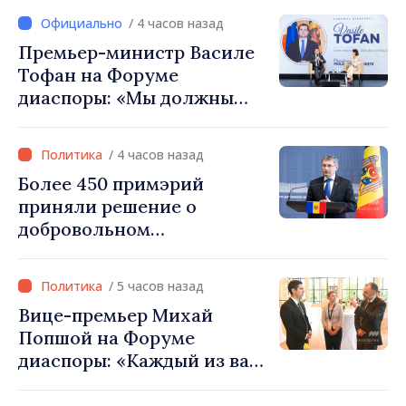
Вевер обсудили
/ 4 часов назад
европейский путь
Премьер-министр Василе
Республики Молдова
Тофан на Форуме
диаспоры: «Мы должны
вернуть людям оптимизм и
уверенность в том, что
/ 4 часов назад
Республика Молдова
Более 450 примэрий
движется в правильном
приняли решение о
направлении»
добровольном
объединении и получат
фонды для инвестиций.
/ 5 часов назад
Игорь Гросу: «Важно
Вице-премьер Михай
преодолеть препятствия и
Попшой на Форуме
дать населённым пунктам
диаспоры: «Каждый из вас
шанс развиваться»
— посол нашей страны и
вносит вклад в