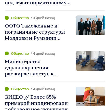
подлежат нормативному
укрупнению. Игорь Гросу:
«Реформу нужно
/ 4 дней назад
завершить этой осенью»
ФОТО Таможенные и
пограничные структуры
Молдовы и Румынии
согласовали новые меры
по разгрузке движения на
/ 4 дней назад
КПП "Леушены–Албица"
Министерство
здравоохранения
расширяет доступ к
химиотерапии в
Новоаненской и Сорокской
/ 4 дней назад
районных больницах
ВИДЕО // Более 85%
примэрий инициировали
добровольное укрупнение.