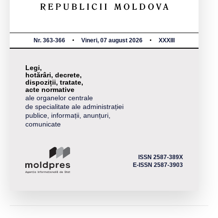
Nr. 363-366
Vineri, 07 august 2026
XXXIII
Legi,
hotărâri, decrete,
dispoziții, tratate,
acte normative
ale organelor centrale
de specialitate ale administrației
publice, informații, anunțuri,
comunicate
ISSN 2587-389X
E-ISSN 2587-3903