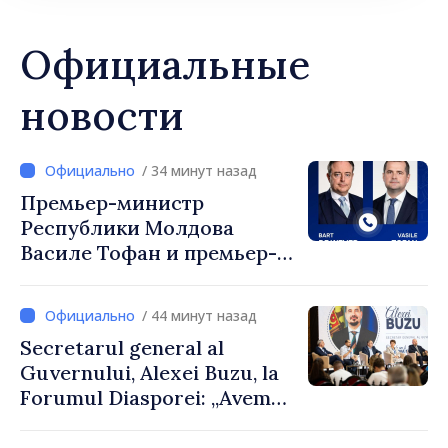
Официальные
новости
/ 34 минут назад
Премьер-министр
Республики Молдова
Василе Тофан и премьер-
министр Бельгии Барт де
Вевер обсудили
/ 44 минут назад
европейский путь
Secretarul general al
Республики Молдова
Guvernului, Alexei Buzu, la
Forumul Diasporei: „Avem
nevoie de fiecare dintre
dumneavoastră pentru a