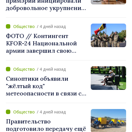
примэрий инициировали
добровольное укрупнение.
Президент Майя Санду
приветствует смелые
/ 4 дней назад
решения местных властей:
ФОТО // Контингент
«Вы поставили интересы
KFOR-24 Национальной
людей на первое место»
армии завершил свою
миссию в Косово
/ 4 дней назад
Синоптики объявили
"жёлтый код"
метеоопасности в связи с
жарой. Температура
поднимется до 36°C
/ 4 дней назад
Правительство
подготовило передачу ещё