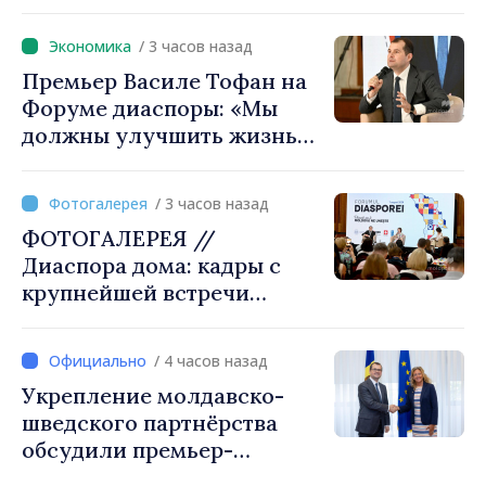
— посол нашей страны и
вносит вклад в
/ 3 часов назад
продвижение имиджа
Премьер Василе Тофан на
Республики Молдова»
Форуме диаспоры: «Мы
должны улучшить жизнь
людей и перезапустить
двигатели экономики»
/ 3 часов назад
ФОТОГАЛЕРЕЯ //
Диаспора дома: кадры с
крупнейшей встречи
молдаван, живущих за
рубежом
/ 4 часов назад
Укрепление молдавско-
шведского партнёрства
обсудили премьер-
министр Василе Тофан и