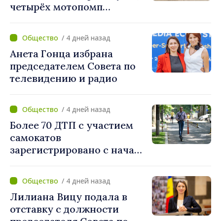
четырёх мотопомп
примэрии столицы и
предприятию «Apă Canal»
/ 4 дней назад
Анета Гонца избрана
председателем Совета по
телевидению и радио
/ 4 дней назад
Более 70 ДТП с участием
самокатов
зарегистрировано с начала
года. Полиция призывает
водителей соблюдать
/ 4 дней назад
правила дорожного
Лилиана Вицу подала в
движения
отставку с должности