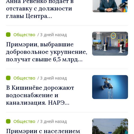
Анна Ревенко подаёт в
обязанности директора
отставку с должности
главы Центра
стратегической
коммуникации и
/ 3 дней назад
противодействия
Примэрии, выбравшие
дезинформации
добровольное укрупнение,
получат свыше 6,5 млрд
леев. Алексей Бузу:
«Правительство
/ 3 дней назад
предоставляет примэриям,
В Кишинёве дорожают
которые добровольно
водоснабжение и
объединяются,
канализация. НАРЭ
беспрецедентный
утвердило новые тарифы
инвестиционный пакет»
/ 3 дней назад
Примэрии с населением