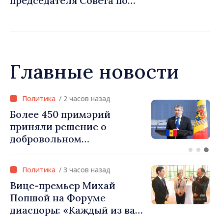
председателя Совета по
телевидению и радио
Главные новости
/ 34 минут назад
Премьер-министр
Республики Молдова
Василе Тофан и премьер-
министр Бельгии Барт де
Вевер обсудили
/ 3 часов назад
европейский путь
Вице-премьер Михай
Республики Молдова
Попшой на Форуме
диаспоры: «Каждый из вас