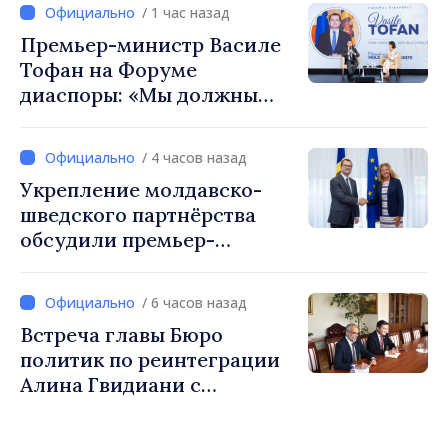
/ 1 час назад
construi comunități mai
Премьер-министр Василе
puternice”
Тофан на Форуме
диаспоры: «Мы должны
вернуть людям оптимизм и
уверенность в том, что
/ 4 часов назад
Республика Молдова
Укрепление молдавско-
движется в правильном
шведского партнёрства
направлении»
обсудили премьер-
министр Василе Тофан и
посол Швеции Петра Лярке
/ 6 часов назад
Встреча главы Бюро
политик по реинтеграции
Алина Гвидиани с
представителями Миссии
Международного Комитета