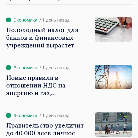
Василе Тофаном:
снижение налоговой
нагрузки на труд,
/ 1 день назад
стимулирование
Подоходный налог для
инвестиций и более
банков и финансовых
справедливое
учреждений вырастет
налогообложение
/ 1 день назад
Новые правила в
отношении НДС на
энергию и газ,
предусматривающие
льготы для уязвимых
потребителей
/ 1 день назад
Правительство увеличит
до 40 000 леев личное