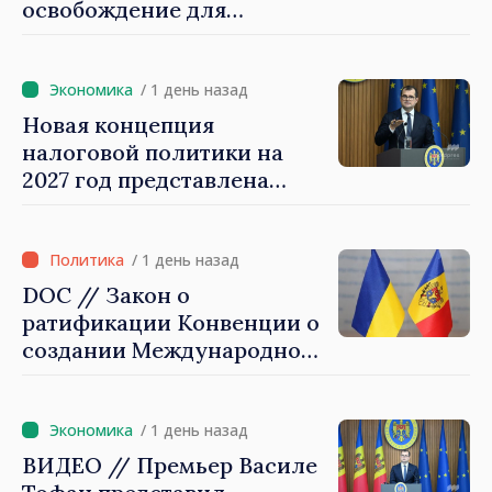
освобождение для
сотрудников. Василе
Тофан: «Почти 800
миллионов леев мы
/ 1 день назад
оставляем людям»
Новая концепция
налоговой политики на
2027 год представлена
премьер-министром
Василе Тофаном: «Меньше
облагаем налогом труд,
/ 1 день назад
стимулируем инвестиции,
DOC // Закон о
облагаем налогом вредные
ратификации Конвенции о
привычки и
создании Международной
уравновешиваем
комиссии по
налогообложение
рассмотрению претензий
потребления»
для Украины опубликован
/ 1 день назад
в Monitorul Oficial
ВИДЕО // Премьер Василе