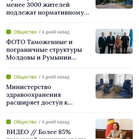
менее 3000 жителей
подлежат нормативному
укрупнению. Игорь Гросу:
«Реформу нужно
/ 4 дней назад
завершить этой осенью»
ФОТО Таможенные и
пограничные структуры
Молдовы и Румынии
согласовали новые меры
по разгрузке движения на
/ 4 дней назад
КПП "Леушены–Албица"
Министерство
здравоохранения
расширяет доступ к
химиотерапии в
Новоаненской и Сорокской
/ 4 дней назад
районных больницах
ВИДЕО // Более 85%