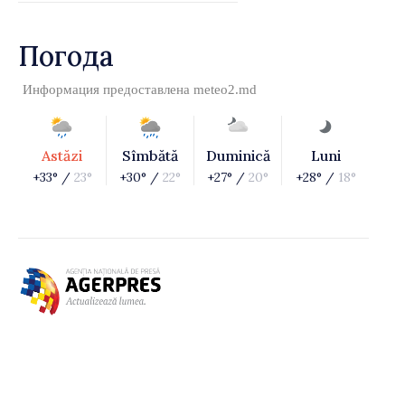
Погода
Информация предоставлена
meteo2.md
Astăzi
Sîmbătă
Duminică
Luni
+33° /
23°
+30° /
22°
+27° /
20°
+28° /
18°