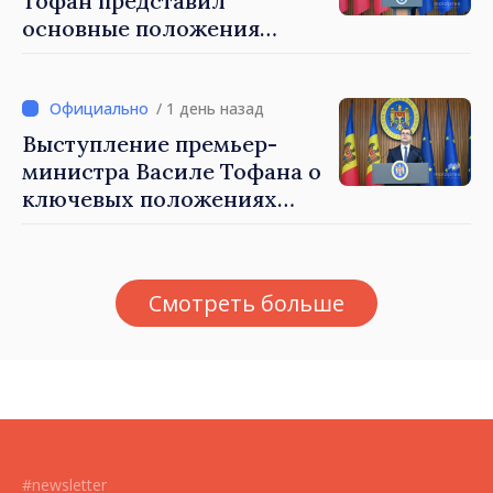
Тофан представил
основные положения
налоговой политики на
2027 год
/ 1 день назад
Выступление премьер-
министра Василе Тофана о
ключевых положениях
налоговой политики на
2027 год
Смотреть больше
#newsletter