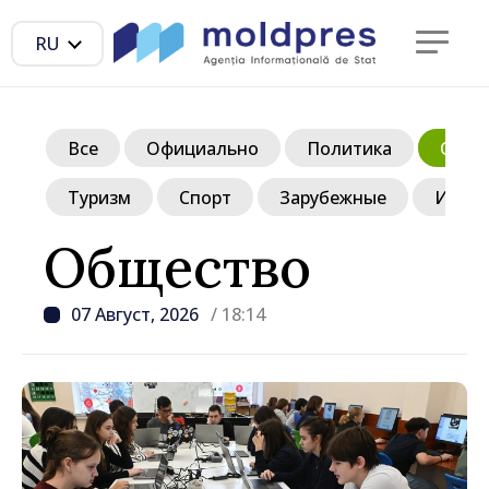
RU
Все
Официально
Политика
Обще
Туризм
Спорт
Зарубежные
Инте
Общество
07 Август, 2026
/ 18:14