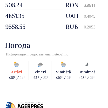
RON
3.8611
UAH
0.4045
RUB
0.2053
Погода
Информация предоставлена
meteo2.md
Astăzi
Vineri
Sîmbătă
Duminică
+35° /
24°
+35° /
23°
+30° /
21°
+28° /
21°