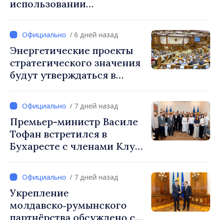
использовании
общественных дорог
приведено в соответствие
/ 6 дней назад
со стандартами ЕС
Энергетические проекты
стратегического значения
будут утверждаться в
приоритетном порядке
/ 7 дней назад
Премьер-министр Василе
Тофан встретился в
Бухаресте с членами Клуба
бессарабских
предпринимателей
/ 7 дней назад
Укрепление
молдавско‑румынского
партнёрства обсуждено с