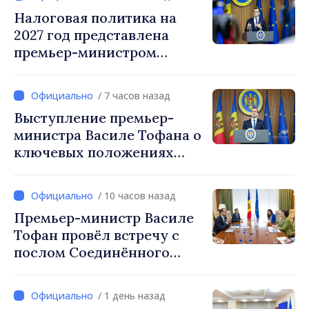
Налоговая политика на
2027 год представлена
премьер-министром
Василе Тофаном:
снижение налоговой
/ 7 часов назад
нагрузки на труд,
Выступление премьер-
стимулирование
министра Василе Тофана о
инвестиций и более
ключевых положениях
справедливое
налоговой политики на
налогообложение
2027 год
/ 10 часов назад
Премьер-министр Василе
Тофан провёл встречу с
послом Соединённого
Королевства
Великобритании и
/ 1 день назад
Северной Ирландии Ферн