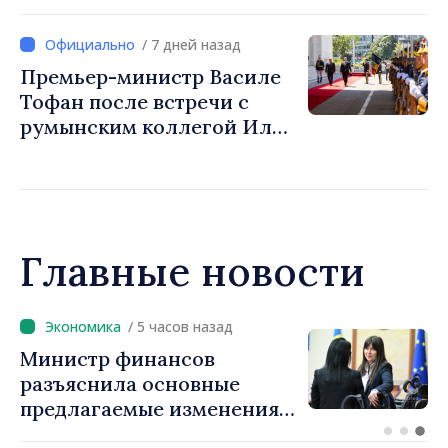
Зёдера
/ 7 дней назад
Премьер-министр Василе
Тофан после встречи с
румынским коллегой Илие
Боложаном: «Мы
стремимся превратить
тесные связи между
нашими странами в
большее число инвестиций
Главные новости
и возможностей для
людей»
/ 4 часов назад
Премьер-министр Василе
Тофан провёл телефонный
разговор с болгарским
коллегой Руменом