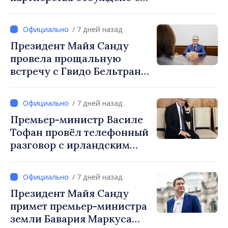
руководством парламента
Румынии
/ 7 дней назад
Президент Майя Санду
провела прощальную
встречу с Гвидо Бельтрани,
директором Бюро по
сотрудничеству
/ 7 дней назад
Швейцарии в Республике
Премьер-министр Василе
Молдова
Тофан провёл телефонный
разговор с ирландским
коллегой Михолом
Мартином
/ 7 дней назад
Президент Майя Санду
примет премьер-министра
земли Бавария Маркуса