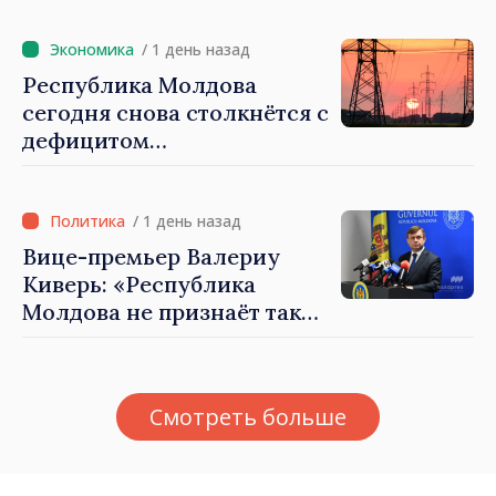
воды
/ 1 день назад
Республика Молдова
сегодня снова столкнётся с
дефицитом
электроэнергии
/ 1 день назад
Вице-премьер Валериу
Киверь: «Республика
Молдова не признаёт так
называемые акты
приватизации,
осуществлённые
Смотреть больше
тираспольскими властями
в восточных районах»