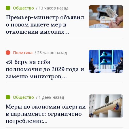
людей и в работе
экономики: премьер-
/ 13 часов назад
министр Василе Тофан
Премьер-министр объявил
посетил Агентство
о новом пакете мер в
электронного управления
отношении высоких
зарплат в публичном
секторе
/ 23 часов назад
«Я беру на себя
полномочия до 2029 года и
заменю министров,
которые не показывают
результатов», — заявил
премьер-министр Василе
/ 1 день назад
Тофан
Меры по экономии энергии
в парламенте: ограничено
потребление
электроэнергии и горячей