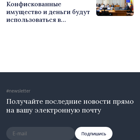
Конфискованные
Хорин
имущество и деньги будут
использоваться в
социальных целях и в
общественных интересах
#newsletter
Получайте последние новости прямо
на вашу электронную почту
Подпишись