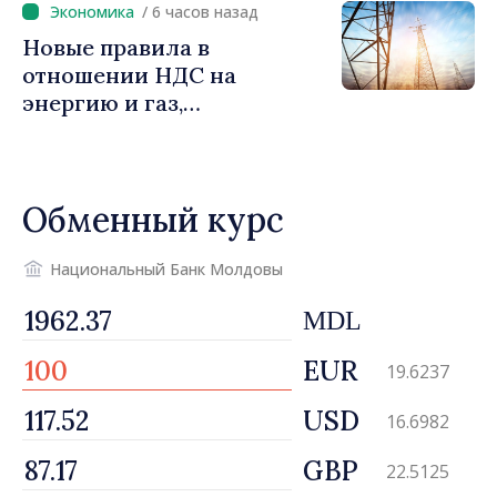
/ 6 часов назад
Новые правила в
отношении НДС на
энергию и газ,
предусматривающие
льготы для уязвимых
потребителей
Обменный курс
Национальный Банк Молдовы
MDL
EUR
19.6237
USD
16.6982
GBP
22.5125