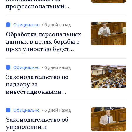
профессиональный
праздник, который будет
отмечаться ежегодно 25
/ 6 дней назад
сентября
Обработка персональных
данных в целях борьбы с
преступностью будет
регулироваться новым
законом
/ 6 дней назад
Законодательство по
надзору за
инвестиционными
фирмами приведено в
соответствие с нормами ЕС
/ 6 дней назад
Законодательство об
управлении и