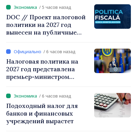
Радевым
/ 5 часов назад
DOC // Проект налоговой
политики на 2027 год
вынесен на публичные
консультации
/ 6 часов назад
Налоговая политика на
2027 год представлена
премьер-министром
Василе Тофаном:
снижение налоговой
/ 6 часов назад
нагрузки на труд,
Подоходный налог для
стимулирование
банков и финансовых
инвестиций и более
учреждений вырастет
справедливое
налогообложение