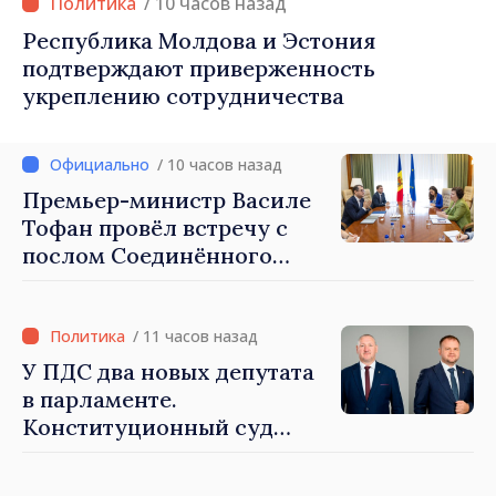
/ 10 часов назад
Республика Молдова и Эстония
подтверждают приверженность
укреплению сотрудничества
/ 10 часов назад
Премьер-министр Василе
Тофан провёл встречу с
послом Соединённого
Королевства
Великобритании и
Северной Ирландии Ферн
/ 11 часов назад
Хорин
У ПДС два новых депутата
в парламенте.
Конституционный суд
утвердил их мандаты