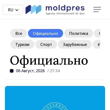
RU
Все
Официально
Политика
Обще
Туризм
Спорт
Зарубежные
Инте
Официально
06 Август, 2026
/ 21:34