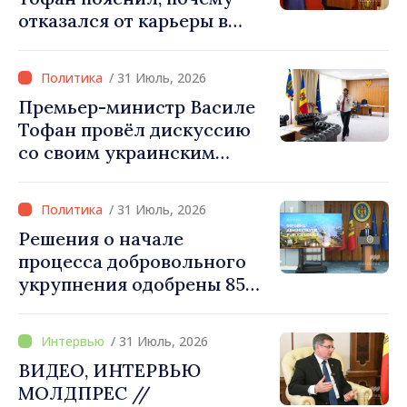
отказался от карьеры в
бизнесе ради поста
премьер-министра. Что
/ 31 Июль, 2026
думает Игорь Гросу о
Премьер-министр Василе
новом главе правительства
Тофан провёл дискуссию
со своим украинским
коллегой Сергеем
Корецким: «Наши
/ 31 Июль, 2026
государства выстроили
Решения о начале
отношения, основанные на
процесса добровольного
доверии и солидарности,
укрупнения одобрены 85
которые мы хотим
процентами примэрий
преобразовать в
страны. Алексей Бузу:
конкретные проекты»
/ 31 Июль, 2026
«Только через сильные
ВИДЕО, ИНТЕРВЬЮ
примэрии мы можем
МОЛДПРЕС //
обеспечить качественные