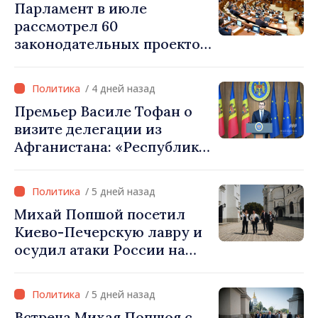
Парламент в июле
рассмотрел 60
законодательных проектов
и принял 52 акта
/ 4 дней назад
Премьер Василе Тофан о
визите делегации из
Афганистана: «Республика
Молдова не признаёт
власть талибов. Одобрение
/ 5 дней назад
этого визита было ошибкой
Михай Попшой посетил
в оценке и
Киево-Печерскую лавру и
межведомственной
осудил атаки России на
координации»
культурное наследие
Украины
/ 5 дней назад
Встреча Михая Попшоя с