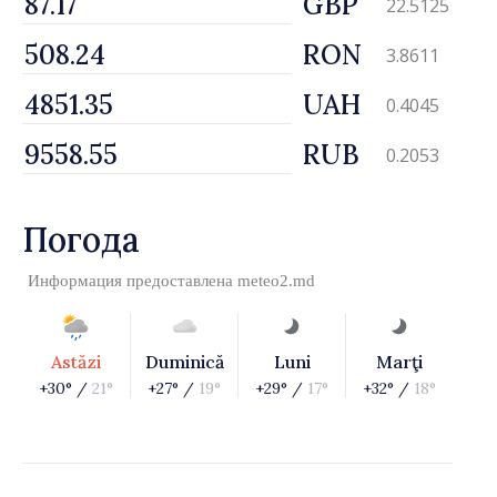
GBP
22.5125
RON
3.8611
UAH
0.4045
RUB
0.2053
Погода
Информация предоставлена
meteo2.md
Astăzi
Duminică
Luni
Marţi
+30° /
21°
+27° /
19°
+29° /
17°
+32° /
18°