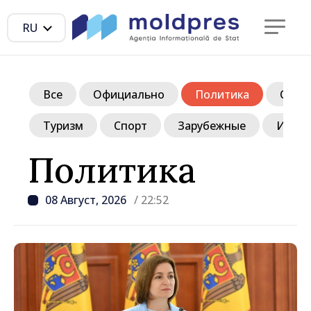
RU
Все
Официально
Политика
Обще
Туризм
Спорт
Зарубежные
Инте
Политика
08 Август, 2026
/ 22:52