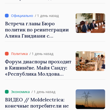
демонстрирует, благодаря
своим гражданам в стране
и за рубежом, что
/ 1 день назад
заслуживает стать частью
Встреча главы Бюро
большой европейской
политик по реинтеграции
семьи»
Алина Гвидиани с
представителями Миссии
Международного Комитета
Красного Креста в
/ 1 день назад
Молдове
Форум диаспоры проходит
в Кишинёве. Майя Санду:
«Республика Молдова
стремительно
продвигается к ЕС, а
диаспора может сыграть
/ 1 день назад
важную роль в
ВИДЕО // Moldelectrica:
продвижении и поддержке
конечные потребители не