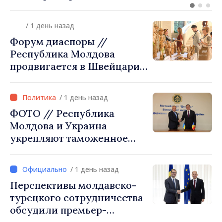
объединения в Республике
Молдова. Городской совет
/ 1 день назад
утвердил окончательное
Форум диаспоры //
решение
Республика Молдова
продвигается в Швейцарии
через туризм, инвестиции
и экспорт
/ 1 день назад
ФОТО // Республика
Молдова и Украина
укрепляют таможенное
сотрудничество для
обеспечения безопасности
/ 1 день назад
границы и европейской
Перспективы молдавско-
интеграции. Встреча в
турецкого сотрудничества
Могилёв-Подольском
обсудили премьер-