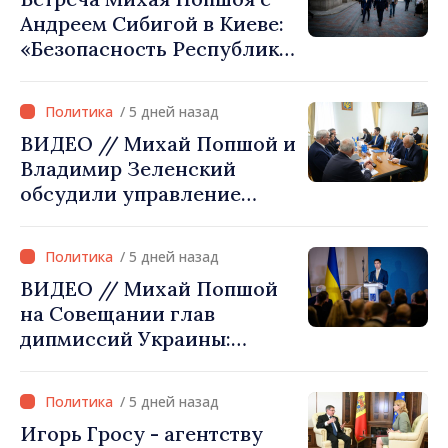
Андреем Сибигой в Киеве:
«Безопасность Республики
Молдова тесно связана с
безопасностью Украины»
/ 5 дней назад
ВИДЕО // Михай Попшой и
Владимир Зеленский
обсудили управление
гидрологической
ситуацией в бассейне реки
/ 5 дней назад
Днестр и совместные
ВИДЕО // Михай Попшой
проекты в сфере
на Совещании глав
инфраструктуры и
дипмиссий Украины:
энергетики
«Республика Молдова
сделала свой выбор. Мы
/ 5 дней назад
вместе с Украиной»
Игорь Гросу - агентству