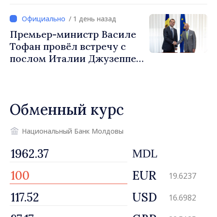
министр Василе Тофан и
посол Турции Уйгар
/ 1 день назад
Мустафа Сертел
Премьер-министр Василе
Тофан провёл встречу с
послом Италии Джузеппе
Мария Перриконе
Обменный курс
Национальный Банк Молдовы
MDL
EUR
19.6237
USD
16.6982