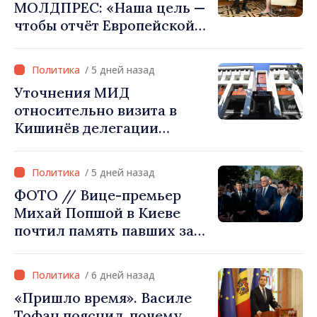
МОЛДПРЕС: «Наша цель —
чтобы отчёт Европейской
комиссии в этом году был
ещё лучше»
/ 5 дней назад
Уточнения МИД
относительно визита в
Кишинёв делегации
Министерства сельского
хозяйства Афганистана
/ 5 дней назад
ФОТО // Вице-премьер
Михай Попшой в Киеве
почтил память павших за
свободу Украины: «Эта
война должна
/ 6 дней назад
прекратиться»
«Пришло время». Василе
Тофан пояснил, почему