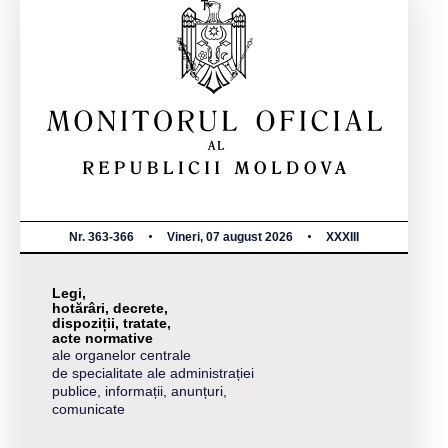
Nr. 363-366
Vineri, 07 august 2026
XXXIII
Legi,
hotărâri, decrete,
dispoziții, tratate,
acte normative
ale organelor centrale
de specialitate ale administrației
publice, informații, anunțuri,
comunicate