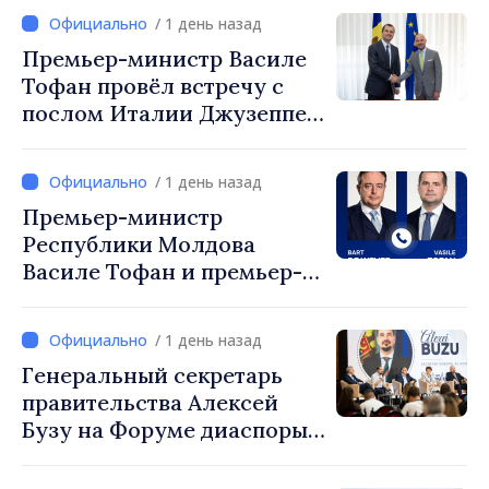
посол Турции Уйгар
/ 1 день назад
Мустафа Сертел
Премьер-министр Василе
Тофан провёл встречу с
послом Италии Джузеппе
Мария Перриконе
/ 1 день назад
Премьер-министр
Республики Молдова
Василе Тофан и премьер-
министр Бельгии Барт де
Вевер обсудили
/ 1 день назад
европейский путь
Генеральный секретарь
Республики Молдова
правительства Алексей
Бузу на Форуме диаспоры:
«Нам нужен каждый из вас,
чтобы строить более