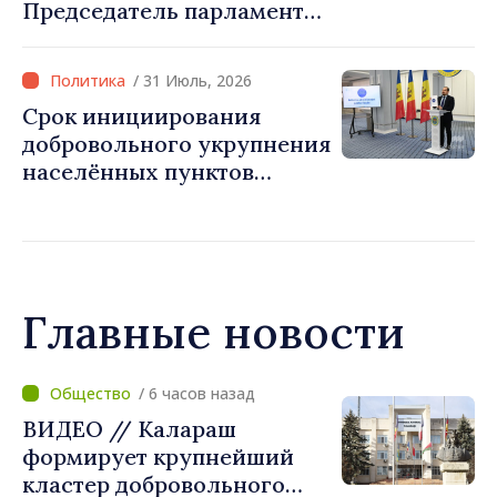
Председатель парламента
услуги и
Игорь Гросу: «Мы должны
модернизированную
убедить каждое
инфраструктуру»
/ 31 Июль, 2026
государство‑член ЕС, что
Срок инициирования
Республика Молдова
добровольного укрупнения
заслуживает быть в
населённых пунктов
Европейском союзе»
истекает 31 июля
Главные новости
/ 6 часов назад
ВИДЕО // Калараш
формирует крупнейший
кластер добровольного