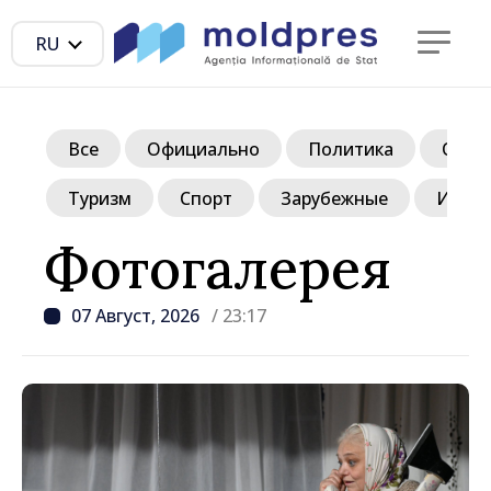
RU
Все
Официально
Политика
Обще
Туризм
Спорт
Зарубежные
Инте
Фотогалерея
07 Август, 2026
/ 23:17