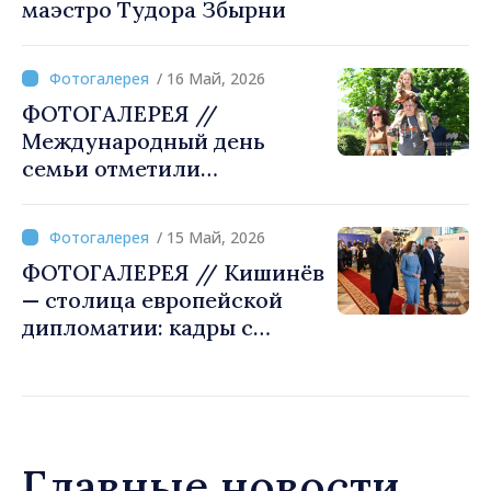
маэстро Тудора Збырни
/ 16 Май, 2026
ФОТОГАЛЕРЕЯ //
Международный день
семьи отметили
фестивалем в
Ботаническом саду
/ 15 Май, 2026
Кишинёва
ФОТОГАЛЕРЕЯ // Кишинёв
— столица европейской
дипломатии: кадры с
заседания Комитета
министров Совета Европы
Главные новости