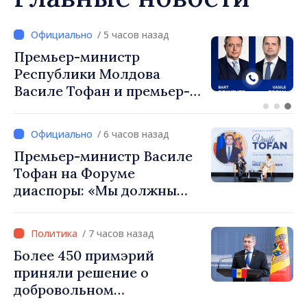
/ 4 часов назад
Перспективы молдавско-
турецкого сотрудничества
обсудили премьер-
министр Василе Тофан и
посол Турции Уйгар
/ 6 часов назад
Мустафа Сертел
Премьер-министр Василе
Тофан на Форуме
диаспоры: «Мы должны
вернуть людям оптимизм и
уверенность в том, что
/ 7 часов назад
Республика Молдова
Более 450 примэрий
движется в правильном
приняли решение о
направлении»
добровольном
объединении и получат