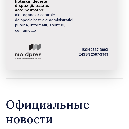
hotărâri, decrete,
dispoziții, tratate,
acte normative
ale organelor centrale
de specialitate ale administrației
publice, informații, anunțuri,
comunicate
ISSN 2587-389X
E-ISSN 2587-3903
Официальные
новости