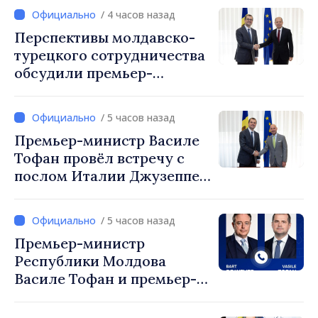
/ 4 часов назад
Перспективы молдавско-
турецкого сотрудничества
обсудили премьер-
министр Василе Тофан и
посол Турции Уйгар
/ 5 часов назад
Мустафа Сертел
Премьер-министр Василе
Тофан провёл встречу с
послом Италии Джузеппе
Мария Перриконе
/ 5 часов назад
Премьер-министр
Республики Молдова
Василе Тофан и премьер-
министр Бельгии Барт де
Вевер обсудили