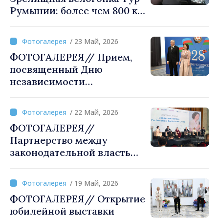
Румынии: более чем 800 км
соединяет Кишинев и
Бухарест
/ 23 Май, 2026
ФОТОГАЛЕРЕЯ// Прием,
посвященный Дню
независимости
Азербайджана, в объективе
МОЛДПРЕС
/ 22 Май, 2026
ФОТОГАЛЕРЕЯ//
Партнерство между
законодательной властью
и гражданским обществом
подтверждено на
/ 19 Май, 2026
ежегодной конференции в
ФОТОГАЛЕРЕЯ// Открытие
Кишиневе
юбилейной выставки