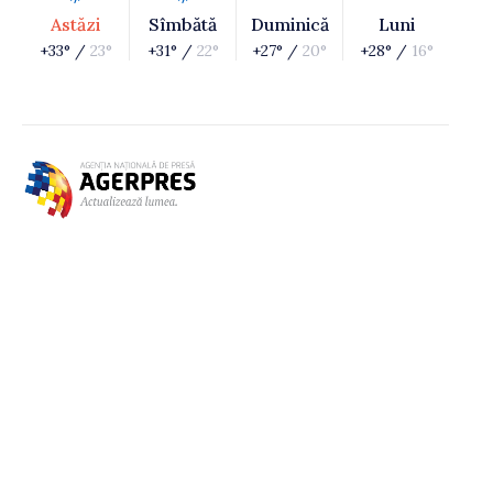
Astăzi
Sîmbătă
Duminică
Luni
+33° /
23°
+31° /
22°
+27° /
20°
+28° /
16°