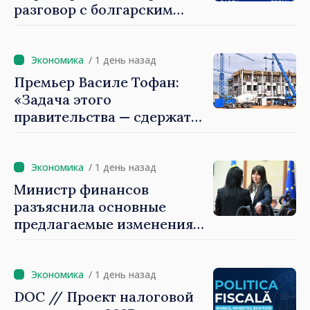
разговор с болгарским
коллегой Руменом
Радевым
/ 1 день назад
Премьер Василе Тофан:
«Задача этого
правительства — сдержать
рост цен на
недвижимость»
/ 1 день назад
Министр финансов
разъяснила основные
предлагаемые изменения
налоговой политики 2027
года по подоходному
налогу
/ 1 день назад
DOC // Проект налоговой