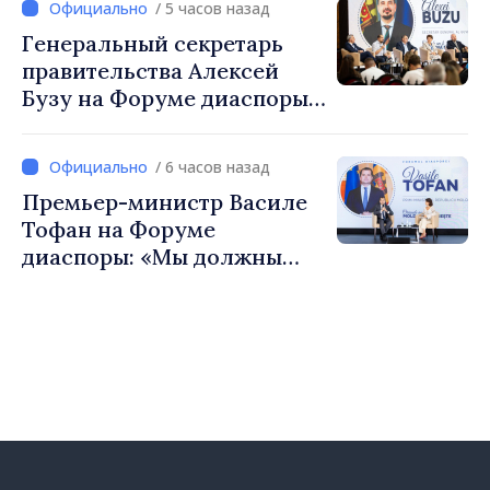
/ 5 часов назад
европейский путь
Генеральный секретарь
Республики Молдова
правительства Алексей
Бузу на Форуме диаспоры:
«Нам нужен каждый из вас,
чтобы строить более
/ 6 часов назад
сильные сообщества»
Премьер-министр Василе
Тофан на Форуме
диаспоры: «Мы должны
вернуть людям оптимизм и
уверенность в том, что
Республика Молдова
движется в правильном
направлении»