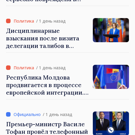
результате разгула стихии
/ 1 день назад
Дисциплинарные
взыскания после визита
делегации талибов в
Республику Молдова. Майя
Санду: «Позорно, что люди,
занимающие высокие
/ 1 день назад
должности, не знают
Республика Молдова
политики государства»
продвигается в процессе
европейской интеграции.
Майя Санду: «Ни одно
государство нас не
блокирует»
/ 1 день назад
Премьер-министр Василе
Тофан провёл телефонный