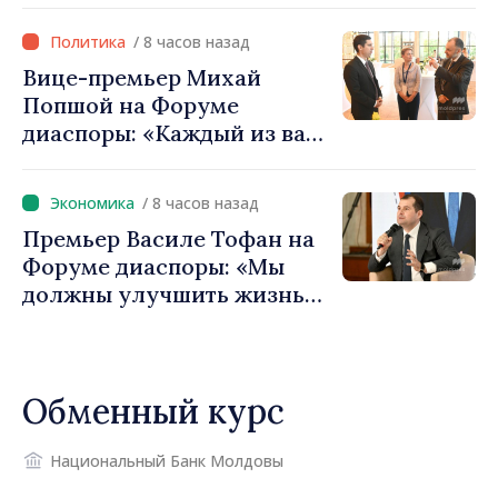
фонды для инвестиций.
/ 8 часов назад
Игорь Гросу: «Важно
Вице-премьер Михай
преодолеть препятствия и
Попшой на Форуме
дать населённым пунктам
диаспоры: «Каждый из вас
шанс развиваться»
— посол нашей страны и
вносит вклад в
/ 8 часов назад
продвижение имиджа
Премьер Василе Тофан на
Республики Молдова»
Форуме диаспоры: «Мы
должны улучшить жизнь
людей и перезапустить
двигатели экономики»
Обменный курс
Национальный Банк Молдовы