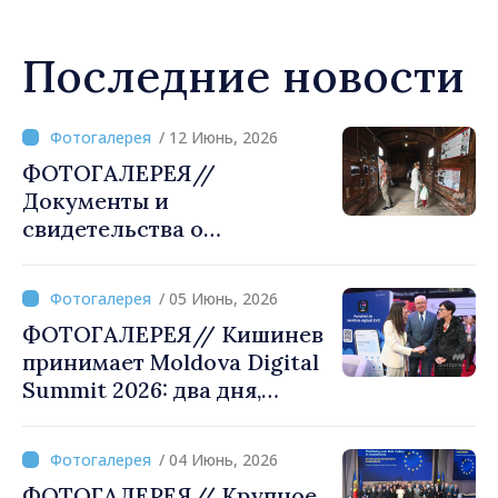
Последние новости
/ 12 Июнь, 2026
ФОТОГАЛЕРЕЯ//
Документы и
свидетельства о
депортациях и голоде
представлены на выставке
/ 05 Июнь, 2026
"Государственный террор в
ФОТОГАЛЕРЕЯ// Кишинев
советской Молдове.
принимает Moldova Digital
Масштабы, жертвы и
Summit 2026: два дня,
исполнители"
посвященные инновациям
и цифровому
/ 04 Июнь, 2026
преобразованию
ФОТОГАЛЕРЕЯ// Крупное