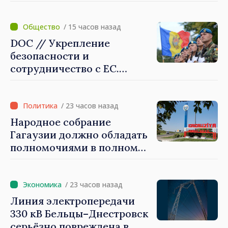
Майя Санду: «Нужно
создать механизмы,
которые будут их
/ 15 часов назад
защищать»
DOC // Укрепление
безопасности и
сотрудничество с ЕС.
Программа внедрения
Национальной стратегии
обороны на 2024–2034 годы
/ 23 часов назад
опубликована в Monitorul
Народное собрание
Oficial
Гагаузии должно обладать
полномочиями в полном
объеме. Президент Майя
Санду: «Выборы должны
быть свободными и
/ 23 часов назад
честными»
Линия электропередачи
330 кВ Бельцы–Днестровск
серьёзно повреждена в