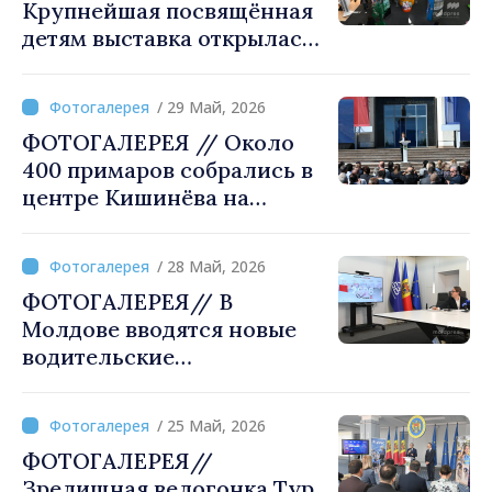
Крупнейшая посвящённая
детям выставка открылась
на «Молдэкспо»
/ 29 Май, 2026
ФОТОГАЛЕРЕЯ // Около
400 примаров собрались в
центре Кишинёва на
мероприятии «Сильные
примэрии. Развитые
/ 28 Май, 2026
населенные пункты».
ФОТОГАЛЕРЕЯ// В
Специальный гость –
Молдове вводятся новые
исполняющий обязанности
водительские
премьер-министра
удостоверения
Румынии
/ 25 Май, 2026
ФОТОГАЛЕРЕЯ//
Зрелищная велогонка Тур