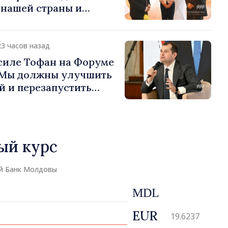
 нашей страны и
д в продвижение
публики Молдова»
23 часов назад
силе Тофан на Форуме
«Мы должны улучшить
й и перезапустить
экономики»
ый курс
й Банк Молдовы
MDL
EUR
19.6237