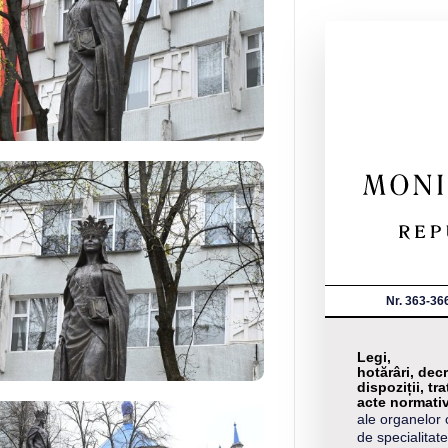
Nr. 363-36
Legi,
hotărâri, decr
dispoziții, tra
acte normati
ale organelor 
de specialitate