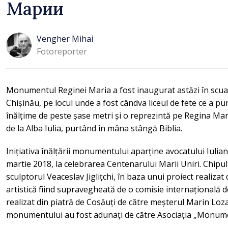
Марии
Vengher Mihai
Fotoreporter
Monumentul Reginei Maria a fost inaugurat astăzi în scua
Chișinău, pe locul unde a fost cândva liceul de fete ce a pu
înălțime de peste șase metri și o reprezintă pe Regina Mar
de la Alba Iulia, purtând în mâna stângă Biblia.
Inițiativa înălțării monumentului aparține avocatului Iulian
martie 2018, la celebrarea Centenarului Marii Uniri. Chipul
sculptorul Veaceslav Jiglițchi, în baza unui proiect realizat
artistică fiind supravegheată de o comisie internațională d
realizat din piatră de Cosăuți de către meșterul Marin Loza
monumentului au fost adunați de către Asociația „Monume