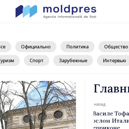
Все
Официально
Политика
Общество
Туризм
Спорт
Зарубежные
Интервью
Главн
д
иле Тофан
Премьер-ми
лом Италии
Молдова Ва
иконе
премьер-мин