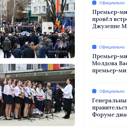
Премьер-ми
провёл встр
Джузеппе М
Премьер-ми
Молдова Ва
премьер-мин
Вевер обсуд
Республики
Генеральны
правительст
Форуме диа
каждый из в