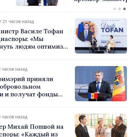
или европейский путь
 Молдова
/ 21 часов назад
нистр Василе Тофан
диаспоры: «Мы
нуть людям оптимизм
ь в том, что
 Молдова движется в
 направлении»
2 часов назад
примэрий приняли
добровольном
и и получат фонды
ций. Игорь Гросу:
долеть препятствия и
ённым пунктам шанс
3 часов назад
»
ер Михай Попшой на
споры: «Каждый из