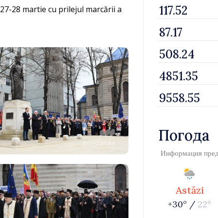
27-28 martie cu prilejul marcării a
Погода
Информация пре
Astăzi
+30° /
22°