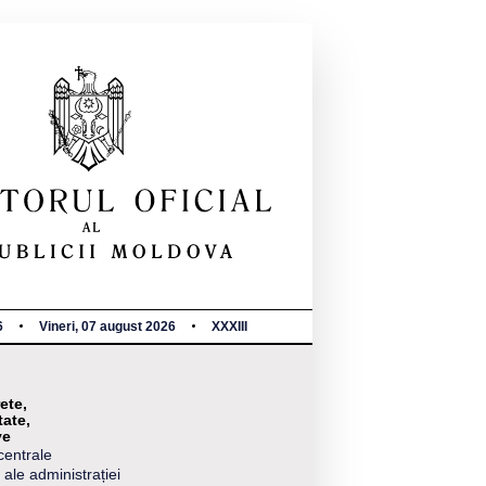
6
Vineri, 07 august 2026
XXXIII
ete,
tate,
ve
centrale
 ale administrației