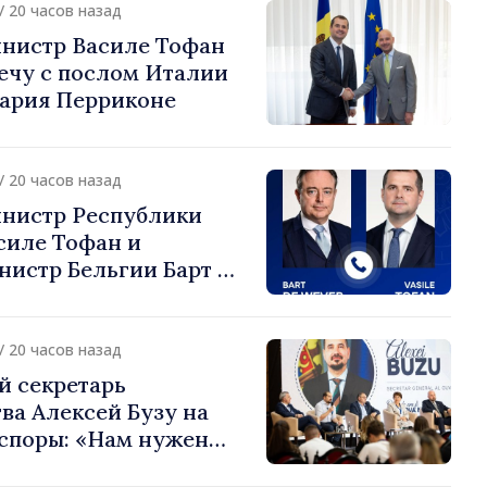
/ 20 часов назад
нистр Василе Тофан
ечу с послом Италии
ария Перриконе
/ 20 часов назад
нистр Республики
силе Тофан и
истр Бельгии Барт де
или европейский путь
 Молдова
/ 20 часов назад
й секретарь
ва Алексей Бузу на
споры: «Нам нужен
ас, чтобы строить