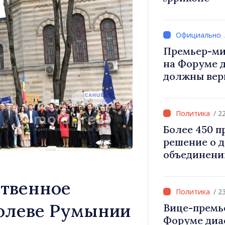
Вевер обсуд
Республики
Премьер-ми
на Форуме 
должны вер
и уверенност
Республика
правильном
/ 2
Более 450 
решение о 
объединени
для инвести
«Важно прео
твенное
дать насел
/ 2
развиваться
ролеве Румынии
Вице-премь
Форуме диа