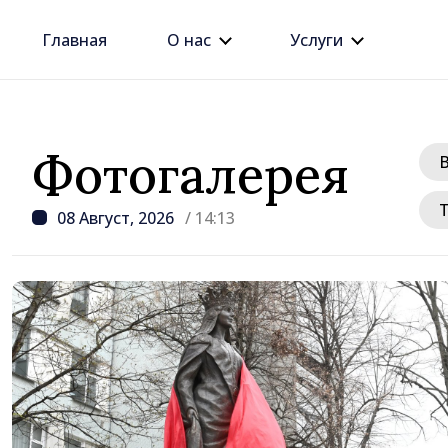
Главная
О нас
Услуги
Фотогалерея
08 Август, 2026
/ 14:13
/ 20 часов наза
Премьер-министр Вас
провёл встречу с пос
Джузеппе Мария Перр