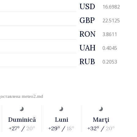
USD
16.6982
GBP
22.5125
RON
3.8611
UAH
0.4045
RUB
0.2053
доставлена
meteo2.md
Duminică
Luni
Marţi
+27° /
20°
+29° /
18°
+32° /
20°