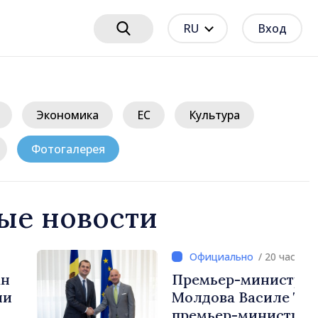
RU
Вход
Экономика
ЕС
Культура
Фотогалерея
ые новости
/ 20 часов назад
нистр Республики
силе Тофан и
истр Бельгии Барт де