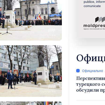
publice, inform
comunicate
Офици
Перспектив
турецкого 
обсудили п
Василе Тофан и посол Т
Уйгар М