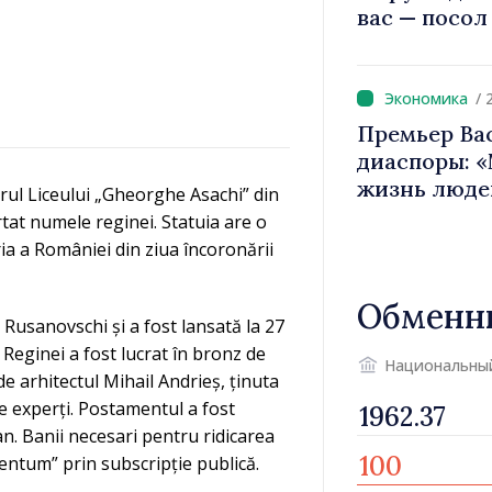
вас — посол
вносит вкла
имиджа Рес
/ 
Премьер Ва
диаспоры: 
жизнь люде
rul Liceului „Gheorghe Asachi” din
двигатели 
rtat numele reginei. Statuia are o
ia a României din ziua încoronării
Обменн
 Rusanovschi și a fost lansată la 27
 Reginei a fost lucrat în bronz de
Национальны
 de arhitectul Mihail Andrieș, ținuta
e experți. Postamentul a fost
n. Banii necesari pentru ridicarea
ntum” prin subscripție publică.