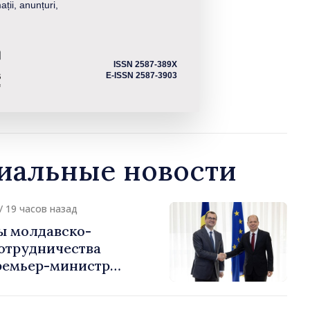
ații, anunțuri,
ISSN 2587-389X
E-ISSN 2587-3903
альные новости
/ 19 часов назад
ы молдавско-
сотрудничества
ремьер-министр
урции
устафа Сертел