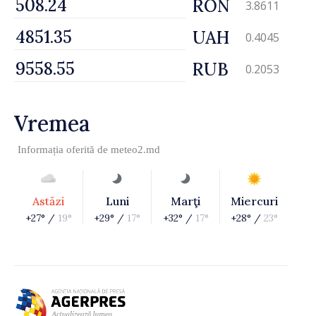
RON
3.8611
UAH
0.4045
RUB
0.2053
Vremea
Informația oferită de
meteo2.md
Astăzi
Luni
Marţi
Miercuri
+27° /
19°
+29° /
17°
+32° /
17°
+28° /
23°