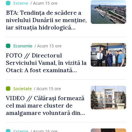
/ Acum 15 ore
BTA: Tendința de scădere a
nivelului Dunării se menține,
iar situația hidrologică
rămâne dificilă
/ Acum 15 ore
FOTO // Directorul
Serviciului Vamal, în vizită la
Otaci: A fost examinată
posibilitatea dotării Zonei de
control vamal cu un scanner
/ Acum 15 ore
performant
VIDEO // Călărași formează
cel mai mare cluster de
amalgamare voluntară din
Republica Moldova. Consiliul
orășenesc a aprobat decizia
/ Acum 16 ore