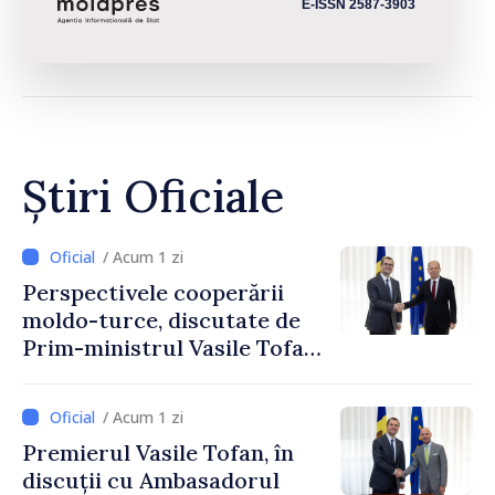
E-ISSN 2587-3903
Știri Oficiale
/ Acum 1 zi
Perspectivele cooperării
moldo-turce, discutate de
Prim-ministrul Vasile Tofan
și Ambasadorul Turciei,
Uygar Mustafa Sertel
/ Acum 1 zi
Premierul Vasile Tofan, în
discuții cu Ambasadorul