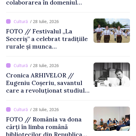
colaborarea în domeniul
cărții și poligrafiei
/ 28 Iulie, 2026
FOTO // Festivalul „La
Seceriș” a celebrat tradițiile
rurale și munca
agricultorilor la Cîrnățeni
/ 28 Iulie, 2026
Cronica ARHIVELOR //
Eugeniu Coșeriu, savantul
care a revoluționat studiul
limbajului
/ 28 Iulie, 2026
FOTO // România va dona
cărți în limba română
bibliotecilor din Republica