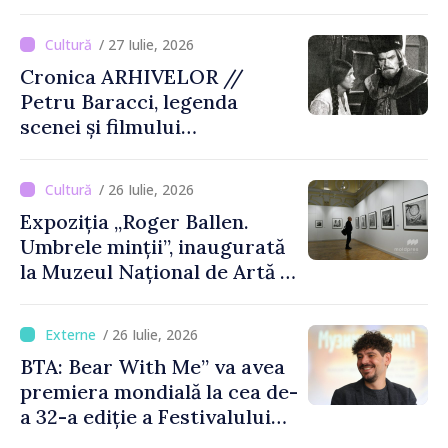
/ 27 Iulie, 2026
Cronica ARHIVELOR //
Petru Baracci, legenda
scenei și filmului
moldovenesc
/ 26 Iulie, 2026
Expoziția „Roger Ballen.
Umbrele minții”, inaugurată
la Muzeul Național de Artă al
Moldovei
/ 26 Iulie, 2026
BTA: Bear With Me” va avea
premiera mondială la cea de-
a 32-a ediție a Festivalului
de Film de la Sarajevo, în