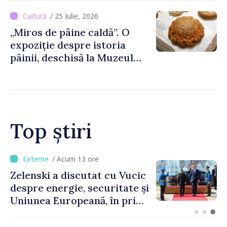
august
/ 25 Iulie, 2026
„Miros de pâine caldă”. O
expoziție despre istoria
pâinii, deschisă la Muzeul
Național de Istorie a
Moldovei
Top știri
/ Acum 9 ore
Bulgaria: Ambasadoarea
Ucrainei, convocată la
Ministerul de Externe în
legătură cu drona prăbușită