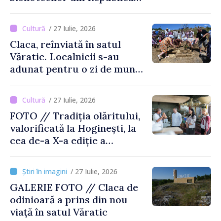
Moldova
/ 27 Iulie, 2026
Claca, reînviată în satul
Văratic. Localnicii s-au
adunat pentru o zi de muncă
și voie bună
/ 27 Iulie, 2026
FOTO // Tradiția olăritului,
valorificată la Hoginești, la
cea de-a X-a ediție a
Târgului „La Vatra Olarului
Vasile Gonciari”
/ 27 Iulie, 2026
GALERIE FOTO // Claca de
odinioară a prins din nou
viață în satul Văratic