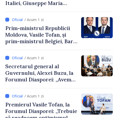
Italiei, Giuseppe Maria
Perricone
/ Acum 1 zi
Prim-ministrul Republicii
Moldova, Vasile Tofan, și
prim-ministrul Belgiei, Bart
De Wever, au discutat
despre parcursul european
/ Acum 1 zi
al Republicii Moldova.
Secretarul general al
Guvernului, Alexei Buzu, la
Forumul Diasporei: „Avem
nevoie de fiecare dintre
dumneavoastră pentru a
/ Acum 1 zi
construi comunități mai
Premierul Vasile Tofan, la
puternice”
Forumul Diasporei: „Trebuie
să readucem optimismul