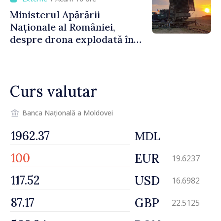
finală
Ministerul Apărării
Naționale al României,
despre drona explodată în
Bulgaria: „Radarele noastre
nu au detectat niciun
vehicul aerian”
Curs valutar
Banca Națională a Moldovei
MDL
EUR
19.6237
USD
16.6982
GBP
22.5125