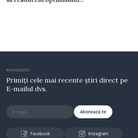
oamenilor și încrederea că
Republica Moldova merge în
direcția corectă”
#newsletter
Primiți cele mai recente știri direct pe
E-mailul dvs.
Abonează-te
Facebook
Instagram