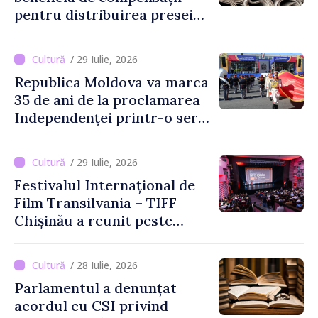
pentru distribuirea presei
tipărite
/ 29 Iulie, 2026
Republica Moldova va marca
35 de ani de la proclamarea
Independenței printr-o serie
de evenimente
/ 29 Iulie, 2026
Festivalul Internațional de
Film Transilvania – TIFF
Chișinău a reunit peste
3.200 de spectatori la cea
de-a șasea ediție
/ 28 Iulie, 2026
Parlamentul a denunțat
acordul cu CSI privind