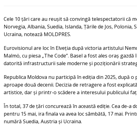
Cele 10 țări care au reușit să convingă telespectatorii că m
Norvegia, Albania, Suedia, Islanda, Țările de Jos, Polonia, 
Ucraina, notează MOLDPRES.
Eurovisionul are loc în Elveția după victoria artistului Nemo
Malmö, cu piesa „The Code”. Basel a fost ales oraș gazdă î
datorită infrastructurii sale moderne și poziționării strateg
Republica Moldova nu participă în ediția din 2025, după o
aproape două decenii. Decizia de retragere a fost explicată 
artistice, dar și printr-o scădere a interesului publicului fa
În total, 37 de țări concurează în această ediție. Cea de-a
pentru 15 mai, ira finala va avea loc sâmbătă, 17 mai. Print
numără Suedia, Austria și Ucraina.