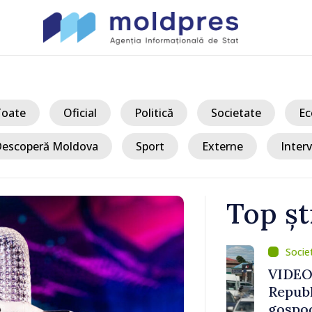
Toate
Oficial
Politică
Societate
Ec
escoperă Moldova
Sport
Externe
Interv
Top șt
/ Ac
vamal Otaci-
VIDEO // Un 
nsul de
Republica Mo
ldova
gospodării d