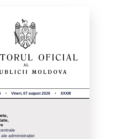
6
Vineri, 07 august 2026
XXXIII
ete,
tate,
ve
centrale
 ale administrației