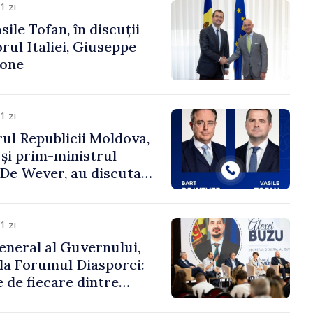
1 zi
ile Tofan, în discuții
ul Italiei, Giuseppe
cone
1 zi
ul Republicii Moldova,
 și prim-ministrul
t De Wever, au discutat
rsul european al
oldova.
1 zi
eneral al Guvernului,
 la Forumul Diasporei:
 de fiecare dintre
ră pentru a construi