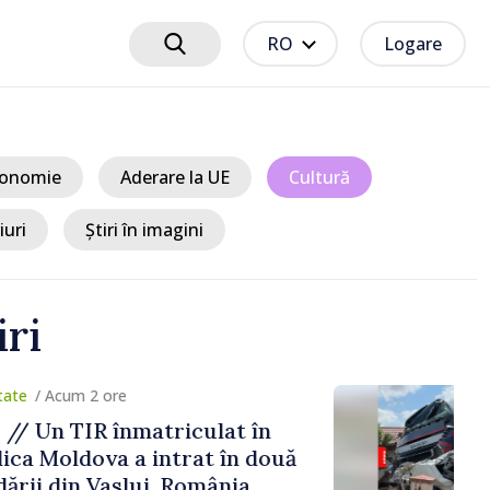
RO
Logare
onomie
Aderare la UE
Cultură
iuri
Știri în imagini
iri
um 2 ore
TIR înmatriculat în
ldova a intrat în două
in Vaslui, România