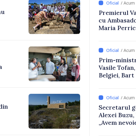
/ Acum 
au
Premierul Vas
cu Ambasador
Maria Perri
/ Acum 
Prim-ministr
a
Vasile Tofan,
Belgiei, Bar
despre parcu
Republicii M
/ Acum 
Secretarul g
Alexei Buzu,
„Avem nevoie
dumneavoast