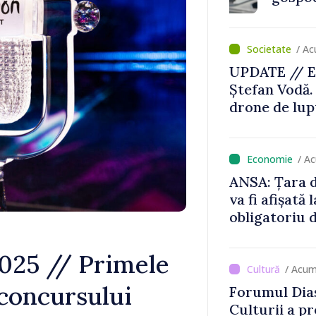
/ Ac
UPDATE // E
Ștefan Vodă.
drone de lupt
locului
/ A
ANSA: Țara d
va fi afișată 
obligatoriu d
Comercianții
de mii de lei 
025 // Primele
/ Acum
a concursului
Forumul Dias
Culturii a pr