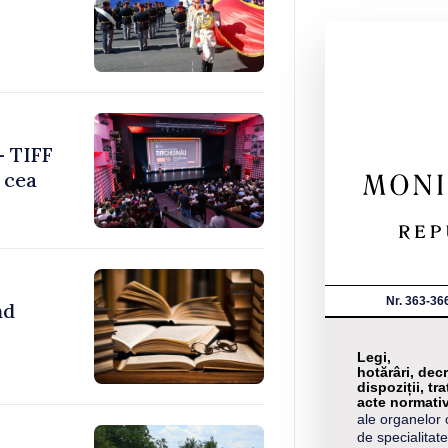
– TIFF
 cea
Nr. 363-36
nd
Legi,
hotărâri, decr
dispoziții, tra
acte normati
ale organelor 
de specialitate