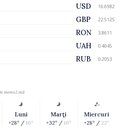
USD
16.6982
GBP
22.5125
RON
3.8611
UAH
0.4045
RUB
0.2053
 de
meteo2.md
Luni
Marţi
Miercuri
+28° /
16°
+32° /
16°
+28° /
22°