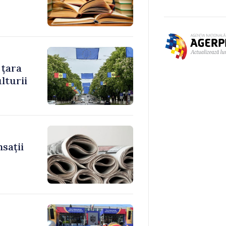
 țara
lturii
sații