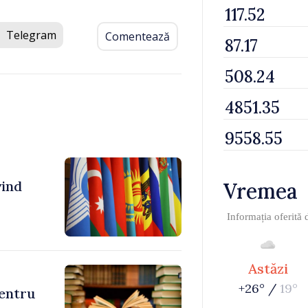
Telegram
Comentează
vind
Vremea
Informația oferită
Astăzi
+26° /
19°
pentru