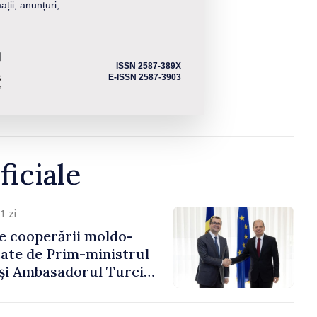
ații, anunțuri,
ISSN 2587-389X
E-ISSN 2587-3903
ficiale
1 zi
e cooperării moldo-
tate de Prim-ministrul
 și Ambasadorul Turciei,
fa Sertel