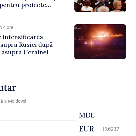
 pentru proiecte
mobilitatea artiștilor
m 4 ore
e intensificarea
asupra Rusiei după
i asupra Ucrainei
utar
lă a Moldovei
MDL
EUR
19.6237