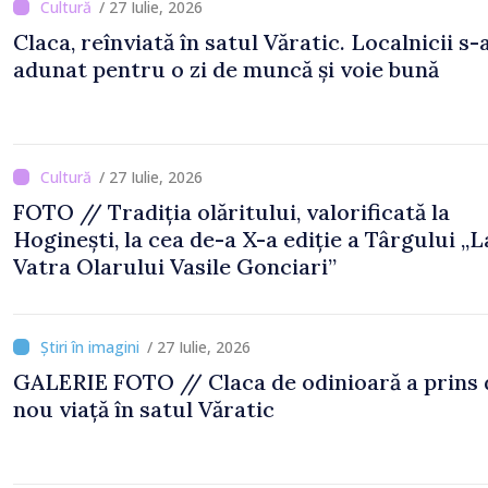
/ 27 Iulie, 2026
Claca, reînviată în satul Văratic. Localnicii s-
adunat pentru o zi de muncă și voie bună
/ 27 Iulie, 2026
FOTO // Tradiția olăritului, valorificată la
Hoginești, la cea de-a X-a ediție a Târgului „L
Vatra Olarului Vasile Gonciari”
/ 27 Iulie, 2026
GALERIE FOTO // Claca de odinioară a prins din
nou viață în satul Văratic