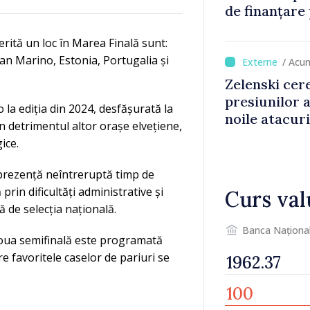
de finanțare
culturale și 
erită un loc în Marea Finală sunt:
San Marino, Estonia, Portugalia și
/ Acu
Zelenski cer
presiunilor 
 la ediția din 2024, desfășurată la
noile atacur
n detrimentul altor orașe elvețiene,
ice.
 prezență neîntreruptă timp de
prin dificultăți administrative și
Curs val
ță de selecția națională.
Banca Naționa
 doua semifinală este programată
re favoritele caselor de pariuri se