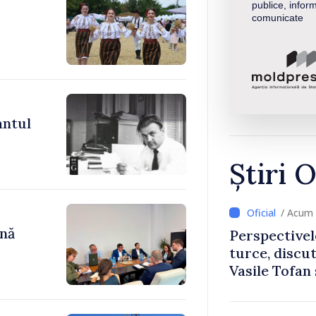
publice, inform
comunicate
antul
Știri O
/ Acum 
ână
Perspectivel
turce, discu
Vasile Tofan
Uygar Musta