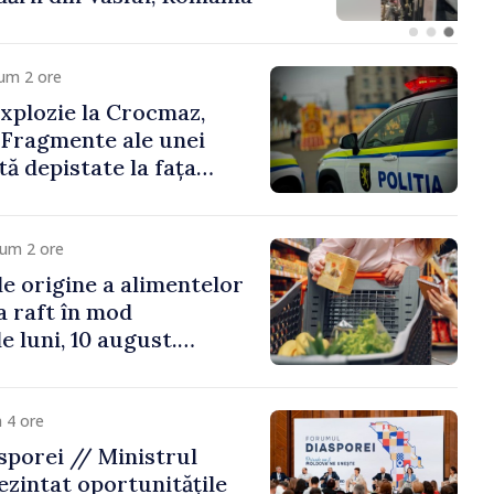
um 2 ore
xplozie la Crocmaz,
 Fragmente ale unei
ă depistate la fața
cum 2 ore
e origine a alimentelor
la raft în mod
e luni, 10 august.
 riscă amenzi de zeci
de lei
 4 ore
porei // Ministrul
ezintat oportunitățile