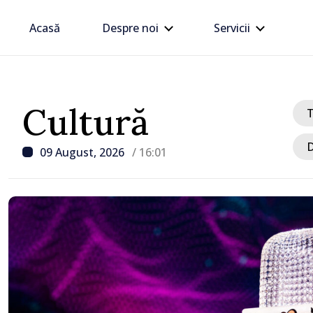
Acasă
Despre noi
Servicii
Cultură
D
09 August, 2026
/ 16:01
/ Acum 1 oră
Trafic intens la postul 
Moghilev-Podolsk, pe se
ieșire din Republica Mo