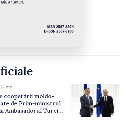
ații, anunțuri,
ISSN 2587-389X
E-ISSN 2587-3903
ficiale
22 ore
e cooperării moldo-
tate de Prim-ministrul
 și Ambasadorul Turciei,
fa Sertel