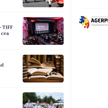
– TIFF
 cea
nd