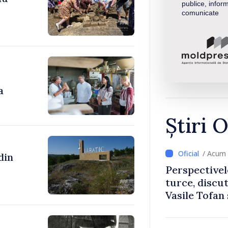
publice, inform
comunicate
a
Știri O
/ Acum 
Perspectivel
turce, discu
Vasile Tofan
Uygar Musta