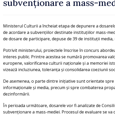
subvenționare a mass-med
Ministerul Culturii a încheiat etapa de depunere a dosarel
de acordare a subvențiilor destinate instituțiilor mass-medi
de dosare de participare, depuse de 39 de instituții medi
Potrivit ministerului, proiectele înscrise în concurs abor
interes public. Printre acestea se numără promovarea valor
europene, valorificarea culturii naționale și a memoriei ist
vizează incluziunea, toleranța și consolidarea coeziunii soc
De asemenea, o parte dintre inițiative sunt orientate spre 
informaționale și media, precum și spre combaterea prop
dezinformării.
În perioada următoare, dosarele vor fi analizate de Consili
subvenționare a mass-mediei. Procesul de evaluare se va de