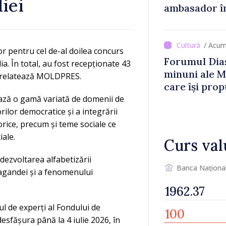
iei
ambasador î
/ Acum
or pentru cel de-al doilea concurs
Forumul Dias
a. În total, au fost recepționate 43
minuni ale M
a, relatează MOLDPRES.
care își prop
din diaspora
dează o gamă variată de domenii de
ilor democratice și a integrării
orice, precum și teme sociale ce
iale.
Curs val
dezvoltarea alfabetizării
Banca Naționa
agandei și a fenomenului
ul de experți al Fondului de
sfășura până la 4 iulie 2026, în