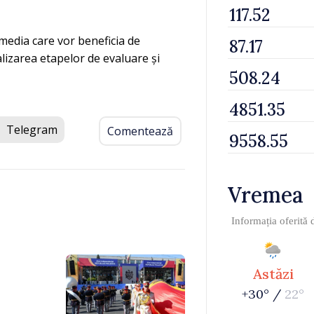
s-media care vor beneficia de
alizarea etapelor de evaluare și
Telegram
Comentează
Vremea
Informația oferită
Astăzi
+30° /
22°