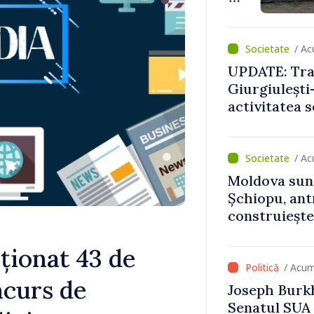
aerian”
/ Ac
UPDATE: Traf
Giurgiulești-
activitatea s
normale
/ Ac
Moldova sun
Șchiopu, an
construiește
Britanie și 
pționat 43 de
/ Acum
ncurs de
Joseph Burkh
Senatul SUA î