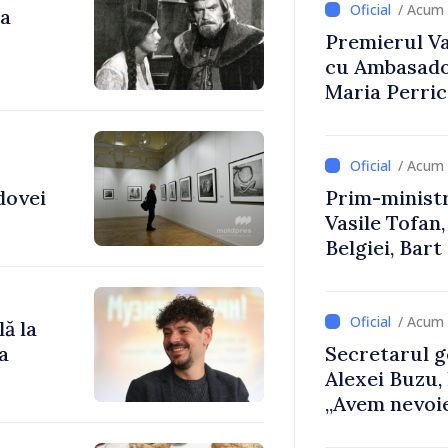
/ Acum 
da
Premierul Vas
cu Ambasador
Maria Perri
/ Acum 
dovei
Prim-ministr
Vasile Tofan,
Belgiei, Bar
despre parcu
Republicii M
/ Acum 
ă la
a
Secretarul g
Alexei Buzu,
„Avem nevoie
dumneavoast