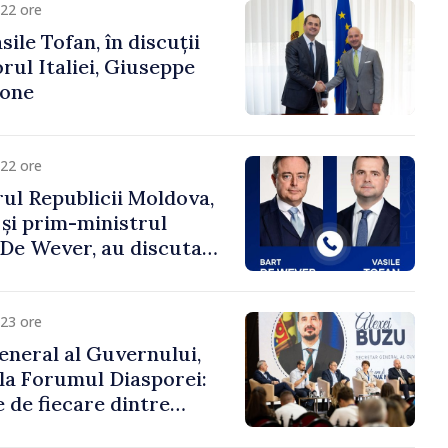
22 ore
ile Tofan, în discuții
ul Italiei, Giuseppe
cone
22 ore
ul Republicii Moldova,
 și prim-ministrul
t De Wever, au discutat
rsul european al
oldova.
23 ore
eneral al Guvernului,
 la Forumul Diasporei:
 de fiecare dintre
ră pentru a construi