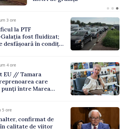
um 3 ore
icul la PTF
Galația fost fluidizat;
e desfășoară în condiții
um 4 ore
t EU // Tamara
treprenoarea care
 punți între Marea
Republica Moldova
 5 ore
alter, confirmat de
n calitate de viitor