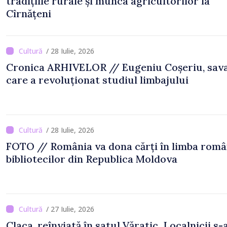
tradițiile rurale și munca agricultorilor la
Cîrnățeni
/ 28 Iulie, 2026
Cronica ARHIVELOR // Eugeniu Coșeriu, sav
care a revoluționat studiul limbajului
/ 28 Iulie, 2026
FOTO // România va dona cărți în limba rom
bibliotecilor din Republica Moldova
/ 27 Iulie, 2026
Claca, reînviată în satul Văratic. Localnicii s-