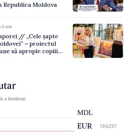
n Republica Moldova
 5 ore
porei // „Cele șapte
oldovei” – proiectul
une să apropie copiii
 de țara de origine
utar
lă a Moldovei
MDL
EUR
19.6237