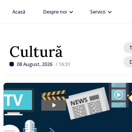
Acasă
Despre noi
Servicii
Cultură
D
08 August, 2026
/ 16:31
/ Acum 55 minute
Ministerul Apărării Nați
României, despre drona
în Bulgaria: „Radarele n