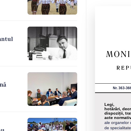
antul
ână
Nr. 363-36
Legi,
hotărâri, decr
dispoziții, tra
acte normati
ale organelor 
de specialitate
au