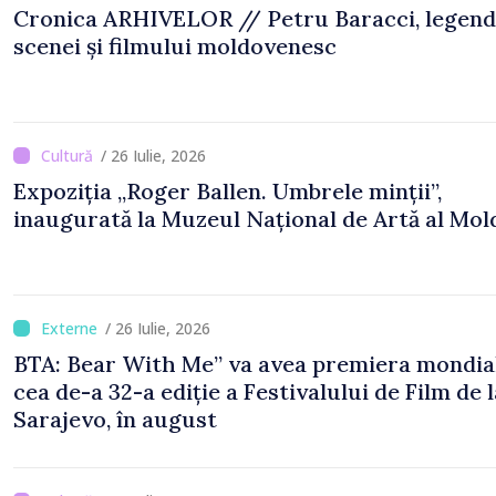
Cronica ARHIVELOR // Petru Baracci, legen
scenei și filmului moldovenesc
/ 26 Iulie, 2026
Expoziția „Roger Ballen. Umbrele minții”,
inaugurată la Muzeul Național de Artă al Mol
/ 26 Iulie, 2026
BTA: Bear With Me” va avea premiera mondial
cea de-a 32-a ediție a Festivalului de Film de l
Sarajevo, în august