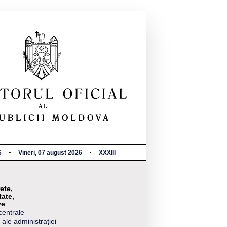
6
Vineri, 07 august 2026
XXXIII
ete,
tate,
ve
centrale
 ale administrației