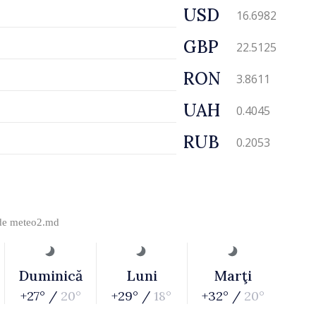
USD
16.6982
GBP
22.5125
RON
3.8611
UAH
0.4045
RUB
0.2053
 de
meteo2.md
Duminică
Luni
Marţi
+27° /
20°
+29° /
18°
+32° /
20°