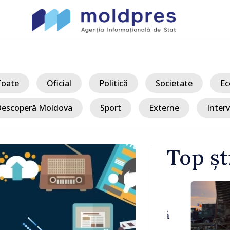
Toate
Oficial
Politică
Societate
Ec
escoperă Moldova
Sport
Externe
Interv
Top șt
/ Acu
onale al
O dronă a in
 explodată
România și a
oastre nu au
metri de gra