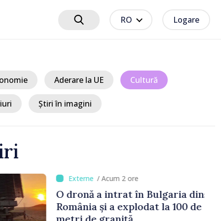
RO
Logare
onomie
Aderare la UE
Cultură
iuri
Știri în imagini
iri
m 2 ore
trat în Bulgaria dinspre
 explodat la 100 de
niță