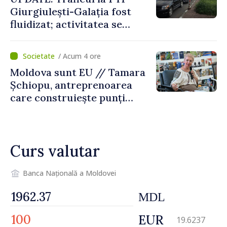
Giurgiulești-Galația fost
fluidizat; activitatea se
desfășoară în condiții
normale
/ Acum 4 ore
Moldova sunt EU // Tamara
Șchiopu, antreprenoarea
care construiește punți
între Marea Britanie și
Republica Moldova
Curs valutar
Banca Națională a Moldovei
MDL
EUR
19.6237