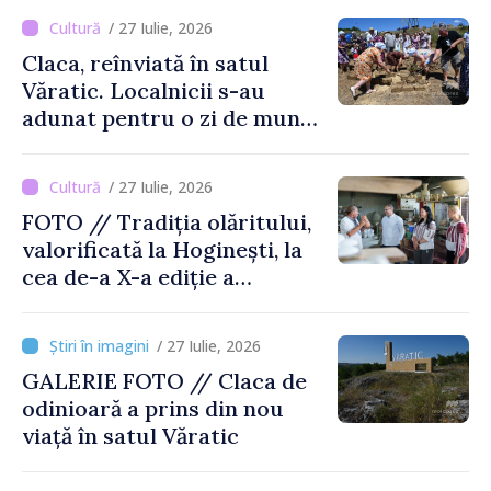
/ 27 Iulie, 2026
Claca, reînviată în satul
Văratic. Localnicii s-au
adunat pentru o zi de muncă
și voie bună
/ 27 Iulie, 2026
FOTO // Tradiția olăritului,
valorificată la Hoginești, la
cea de-a X-a ediție a
Târgului „La Vatra Olarului
Vasile Gonciari”
/ 27 Iulie, 2026
GALERIE FOTO // Claca de
odinioară a prins din nou
viață în satul Văratic