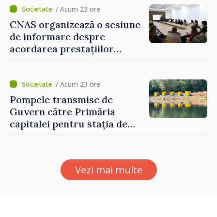
construi comunități mai
/ Acum 23 ore
puternice”
CNAS organizează o sesiune
de informare despre
acordarea prestațiilor
sociale și serviciile
electronice. Cetățenii,
invitați să se înscrie la
/ Acum 23 ore
eveniment
Pompele transmise de
Guvern către Primăria
capitalei pentru stația de
captarea a apei de la Vadul
lui Vodă au fost instalate și
puse în funcțiune
Vezi mai multe