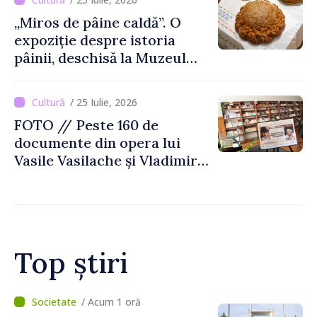
„Miros de pâine caldă”. O
expoziție despre istoria
pâinii, deschisă la Muzeul
Național de Istorie a
Moldovei
/ 25 Iulie, 2026
FOTO // Peste 160 de
documente din opera lui
Vasile Vasilache și Vladimir
Beșleagă, expuse la
Biblioteca Națională
Top știri
/ Acum 22 minute