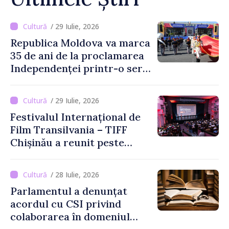
/ 29 Iulie, 2026
Republica Moldova va marca
35 de ani de la proclamarea
Independenței printr-o serie
de evenimente
/ 29 Iulie, 2026
Festivalul Internațional de
Film Transilvania – TIFF
Chișinău a reunit peste
3.200 de spectatori la cea
de-a șasea ediție
/ 28 Iulie, 2026
Parlamentul a denunțat
acordul cu CSI privind
colaborarea în domeniul