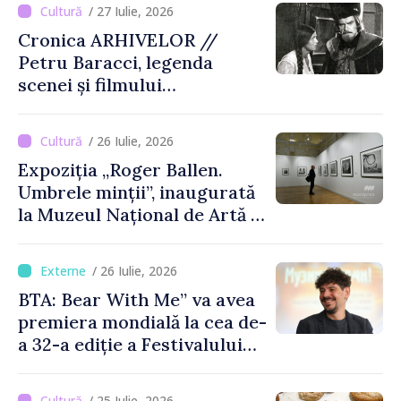
/ 27 Iulie, 2026
Cronica ARHIVELOR //
Petru Baracci, legenda
scenei și filmului
moldovenesc
/ 26 Iulie, 2026
Expoziția „Roger Ballen.
Umbrele minții”, inaugurată
la Muzeul Național de Artă al
Moldovei
/ 26 Iulie, 2026
BTA: Bear With Me” va avea
premiera mondială la cea de-
a 32-a ediție a Festivalului
de Film de la Sarajevo, în
august
/ 25 Iulie, 2026