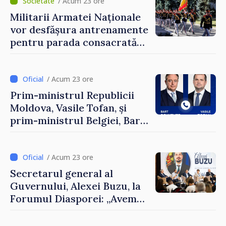
Forumul Diasporei
/ Acum 23 ore
Militarii Armatei Naționale
vor desfășura antrenamente
pentru parada consacrată
Zilei Independenței
/ Acum 23 ore
Prim-ministrul Republicii
Moldova, Vasile Tofan, și
prim-ministrul Belgiei, Bart
De Wever, au discutat
despre parcursul european
al Republicii Moldova.
/ Acum 23 ore
Secretarul general al
Guvernului, Alexei Buzu, la
Forumul Diasporei: „Avem
nevoie de fiecare dintre
dumneavoastră pentru a