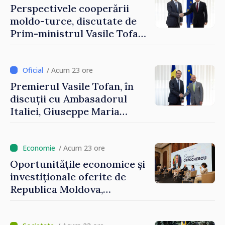
Podolsk
Perspectivele cooperării
moldo-turce, discutate de
Prim-ministrul Vasile Tofan
și Ambasadorul Turciei,
Uygar Mustafa Sertel
/ Acum 23 ore
Premierul Vasile Tofan, în
discuții cu Ambasadorul
Italiei, Giuseppe Maria
Perricone
/ Acum 23 ore
Oportunitățile economice și
investiționale oferite de
Republica Moldova,
prezentate de vicepremierul
Eugeniu Osmochescu, la