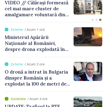
BTA: Tendința de scădere a
nivelului Dunării se menține,
iar situația hidrologică
rămâne dificilă
/ Acum 1 oră
Ministerul Apărării
Naționale al României,
despre drona explodată în
Bulgaria: „Radarele noastre
nu au detectat niciun
/ Acum 3 ore
vehicul aerian”
O dronă a intrat în Bulgaria
dinspre România și a
explodat la 100 de metri de
graniță
/ Acum 4 ore
UPDATE: Traficul la PTF