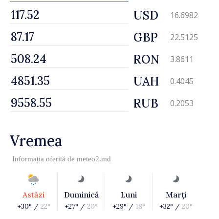
USD
16.6982
GBP
22.5125
RON
3.8611
UAH
0.4045
RUB
0.2053
Vremea
Informația oferită de
meteo2.md
Astăzi
Duminică
Luni
Marţi
+30° /
22°
+27° /
20°
+29° /
18°
+32° /
20°