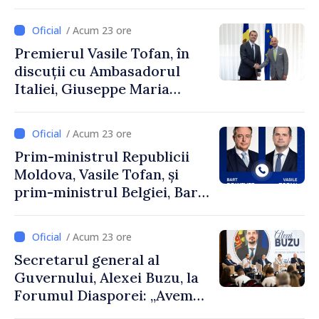
și Ambasadorul Turciei,
Uygar Mustafa Sertel
/ Acum 23 ore
Premierul Vasile Tofan, în
discuții cu Ambasadorul
Italiei, Giuseppe Maria
Perricone
/ Acum 23 ore
Prim-ministrul Republicii
Moldova, Vasile Tofan, și
prim-ministrul Belgiei, Bart
De Wever, au discutat
despre parcursul european
/ Acum 23 ore
al Republicii Moldova.
Secretarul general al
Guvernului, Alexei Buzu, la
Forumul Diasporei: „Avem
nevoie de fiecare dintre