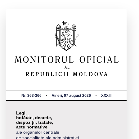
Nr. 363-366
Vineri, 07 august 2026
XXXIII
Legi,
hotărâri, decrete,
dispoziții, tratate,
acte normative
ale organelor centrale
de specialitate ale administrației