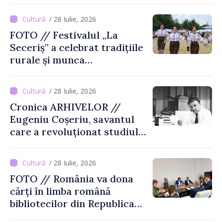
cărții și poligrafiei
/ 28 Iulie, 2026
FOTO // Festivalul „La
Seceriș” a celebrat tradițiile
rurale și munca
agricultorilor la Cîrnățeni
/ 28 Iulie, 2026
Cronica ARHIVELOR //
Eugeniu Coșeriu, savantul
care a revoluționat studiul
limbajului
/ 28 Iulie, 2026
FOTO // România va dona
cărți în limba română
bibliotecilor din Republica
Moldova