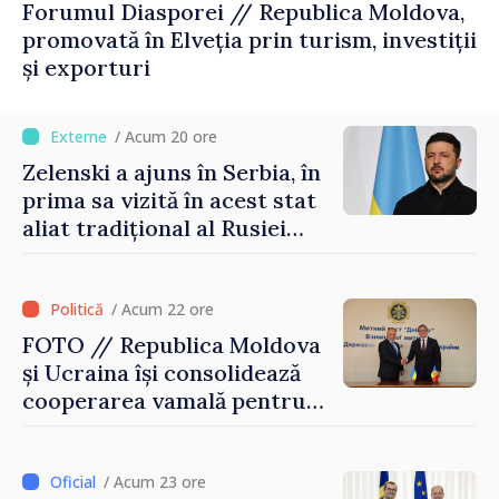
Forumul Diasporei // Republica Moldova,
promovată în Elveția prin turism, investiții
și exporturi
/ Acum 20 ore
Zelenski a ajuns în Serbia, în
prima sa vizită în acest stat
aliat tradițional al Rusiei
după 2022
/ Acum 22 ore
FOTO // Republica Moldova
și Ucraina își consolidează
cooperarea vamală pentru
securizarea frontierei și
integrarea europeană.
Reuniune la Moghiliov-
/ Acum 23 ore