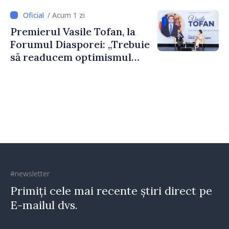
dumneavoastră pentru a
/ Acum 1 zi
construi comunități mai
Premierul Vasile Tofan, la
puternice”
Forumul Diasporei: „Trebuie
să readucem optimismul
oamenilor și încrederea că
Republica Moldova merge în
direcția corectă”
#newsletter
Primiți cele mai recente știri direct pe
E-mailul dvs.