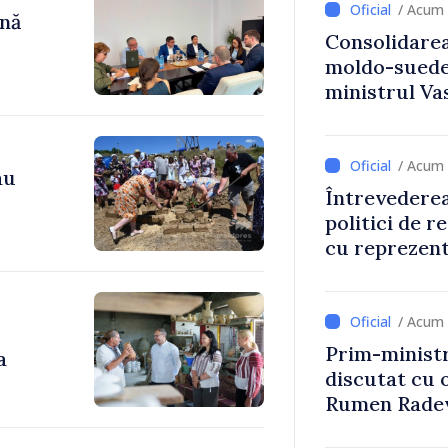
/ Acum 
ână
Consolidarea
moldo-suedez
ministrul Vas
Ambasadoare
/ Acum 
au
Întrevederea
politici de r
cu reprezent
Comitetului 
Roșii în Mol
/ Acum 
Prim-ministr
a
discutat cu 
Rumen Rade