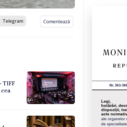
Telegram
Comentează
– TIFF
Nr. 363-36
 cea
Legi,
hotărâri, decr
dispoziții, tra
acte normati
ale organelor 
de specialitate