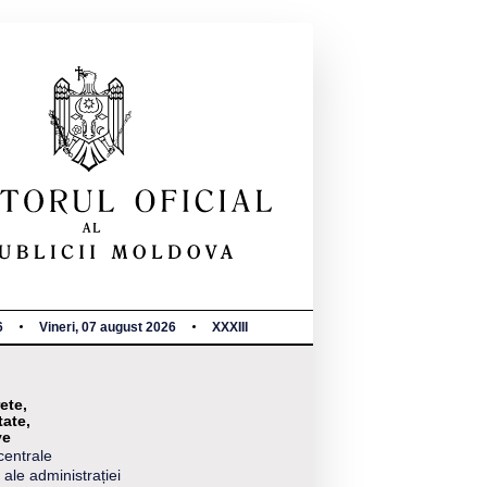
6
Vineri, 07 august 2026
XXXIII
ete,
tate,
ve
centrale
 ale administrației