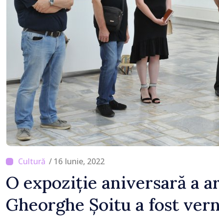
lucrări de reparație
/ 16 Iunie, 2022
O expoziție aniversară a ar
Gheorghe Șoitu a fost vern