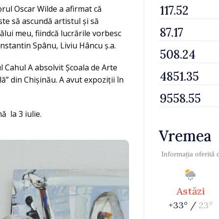
itorul Oscar Wilde a afirmat că
ste să ascundă artistul și să
tălui meu, fiindcă lucrările vorbesc
onstantin Spânu, Liviu Hâncu ș.a.
l Cahul A absolvit Școala de Arte
ă” din Chișinău. A avut expoziții în
ă la 3 iulie.
Vremea
Informația oferită
Astăzi
+33° /
23°