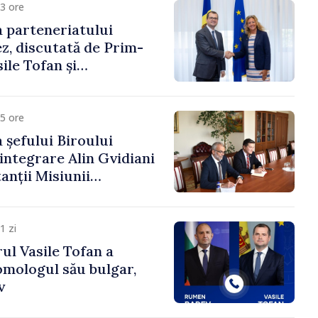
3 ore
 parteneriatului
, discutată de Prim-
ile Tofan și
a Suediei, Petra Lärke
5 ore
 șefului Biroului
eintegrare Alin Gvidiani
anții Misiunii
Internațional al Crucii
dova
1 zi
ul Vasile Tofan a
omologul său bulgar,
v