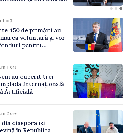
 Moldova merge în
ectă”
 1 oră
te 450 de primării au
marea voluntară și vor
 fonduri pentru
gor Grosu: „Este
 depășim blocajele și să
ocalităților să se
um 1 oră
veni au cucerit trei
limpiada Internațională
ă Artificială
um 2 ore
 din diaspora își
evină în Republica