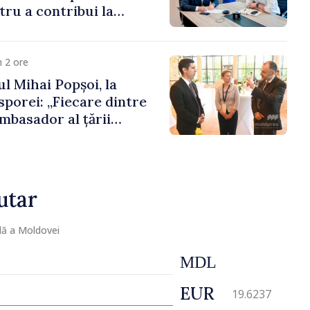
ru a contribui la
registrului naval
 2 ore
l Mihai Popșoi, la
porei: „Fiecare dintre
mbasador al țării
ontribuie la promovarea
ublicii Moldova”
utar
lă a Moldovei
MDL
EUR
19.6237