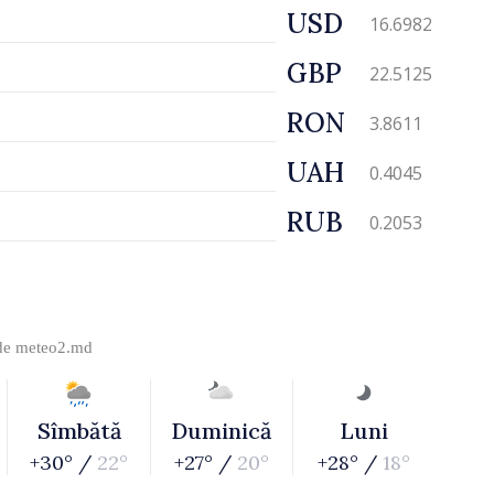
USD
16.6982
GBP
22.5125
RON
3.8611
UAH
0.4045
RUB
0.2053
 de
meteo2.md
Sîmbătă
Duminică
Luni
+30° /
22°
+27° /
20°
+28° /
18°