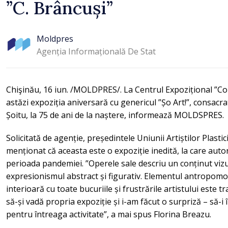
”C. Brâncuși”
Moldpres
Agenția Informațională De Stat
Chişinău, 16 iun. /MOLDPRES/. La Centrul Expozițional ”Co
astăzi expoziția aniversară cu genericul ”Șo Art!”, consacra
Șoitu, la 75 de ani de la naștere, informează MOLDSPRES.
Solicitată de agenție, președintele Uniunii Artiștilor Plasti
menționat că aceasta este o expoziție inedită, la care autorul
perioada pandemiei. ”Operele sale descriu un conținut vizua
expresionismul abstract și figurativ. Elementul antropomo
interioară cu toate bucuriile și frustrările artistului este t
să-și vadă propria expoziție și i-am făcut o surpriză – să
pentru întreaga activitate”, a mai spus Florina Breazu.