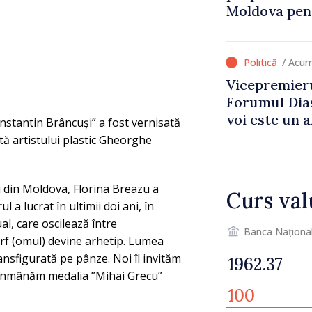
Moldova pent
dezvoltarea 
național
/ Acum
Vicepremieru
Forumul Dias
voi este un a
nstantin Brâncuși” a fost vernisată
noastre și c
tă artistului plastic Gheorghe
imaginii Rep
ci din Moldova, Florina Breazu a
Curs val
 a lucrat în ultimii doi ani, în
l, care oscilează între
Banca Naționa
rf (omul) devine arhetip. Lumea
ransfigurată pe pânze. Noi îl invităm
-i înmânăm medalia ”Mihai Grecu”