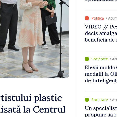
că Republica
direcția cor
/ Acum
VIDEO // Pes
decis amalga
beneficia de
investiții. I
important să
dăm o șansă l
/ Ac
dezvolte”
Elevii moldo
medalii la O
de Inteligenț
tistului plastic
/ Ac
isată la Centrul
Un specialist
propune să r