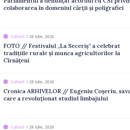
Parlamentul a denunțat acordul cu CSI privi
colaborarea în domeniul cărții și poligrafiei
/ 28 Iulie, 2026
FOTO // Festivalul „La Seceriș” a celebrat
tradițiile rurale și munca agricultorilor la
Cîrnățeni
/ 28 Iulie, 2026
Cronica ARHIVELOR // Eugeniu Coșeriu, sav
care a revoluționat studiul limbajului
/ 28 Iulie, 2026