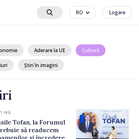
RO
Logare
onomie
Aderare la UE
Cultură
iuri
Știri în imagini
iri
1 oră
sile Tofan, la Forumul
Trebuie să readucem
amenilor și încrederea