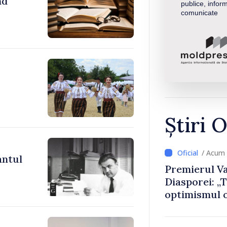
nd
publice, inform
comunicate
Știri O
/ Acum 
antul
Premierul Va
Diasporei: „
optimismul o
că Republica
direcția cor