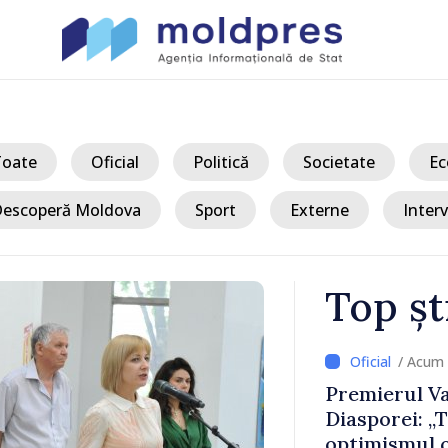
Toate
Oficial
Politică
Societate
Ec
escoperă Moldova
Sport
Externe
Interv
Top șt
/ Acum 
ertizați să
Premierul Va
circulație pe
Diasporei: „
ășoară
optimismul o