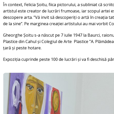
În context, Felicia Șoitu, fiica pictorului, a subliniat că scri
artistul este creator de lucrări frumoase, iar scopul artei e
descopere arta. ”Vă invit să descoperiți o artă în creația ta
de la sine”. Pe marginea creației artistului au mai vorbit C
Gheorghe Șoitu s-a născut pe 7 iulie 1947 la Baurci, raionu
Plastice din Cahul și Colegiul de Arte Plastice ”A. Plămădeal
țară și peste hotare.
Expoziția cuprinde peste 100 de lucrări și va fi deschisă pân