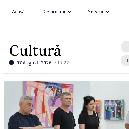
Acasă
Despre noi
Servicii
Cultură
D
07 August, 2026
/ 17:22
/ Acum 1 oră
VIDEO // Șoferii sunt av
respecte restricțiile de 
drumul R3, unde se desf