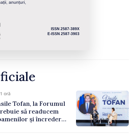
ații, anunțuri,
ISSN 2587-389X
E-ISSN 2587-3903
ficiale
1 oră
sile Tofan, la Forumul
Trebuie să readucem
amenilor și încrederea
 Moldova merge în
ectă”