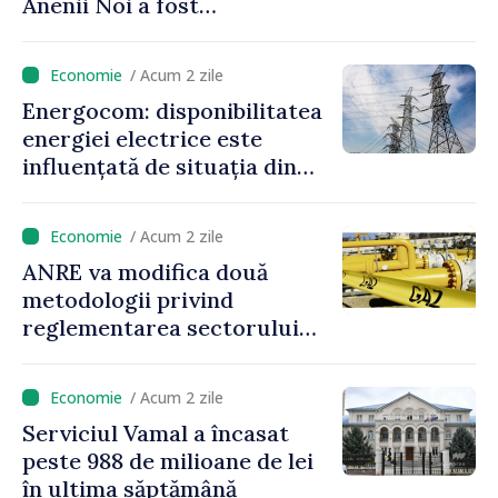
Anenii Noi a fost
reamenajată
/ Acum 2 zile
Energocom: disponibilitatea
energiei electrice este
influențată de situația din
regiune
/ Acum 2 zile
ANRE va modifica două
metodologii privind
reglementarea sectorului
gazelor naturale
/ Acum 2 zile
Serviciul Vamal a încasat
peste 988 de milioane de lei
în ultima săptămână