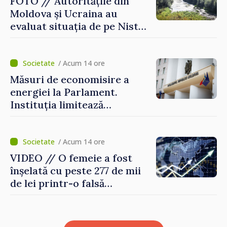
FOTO // Autoritățile din
Moldova și Ucraina au
evaluat situația de pe Nistru
și pregătesc măsuri pentru
diminuarea riscurilor
/ Acum 14 ore
Măsuri de economisire a
energiei la Parlament.
Instituția limitează
consumul de electricitate și
apă caldă
/ Acum 14 ore
VIDEO // O femeie a fost
înșelată cu peste 277 de mii
de lei printr-o falsă
platformă de investiții online