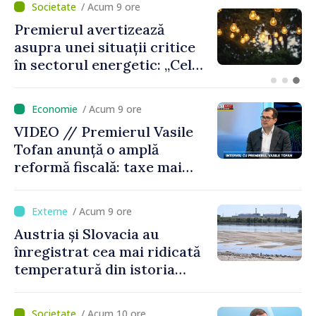
/ Acum 8 ore
Criza carburanților: Vasile
Tofan anunță că România va
sprijini Republica Moldova
/ Acum 9 ore
VIDEO // Premierul Vasile
Tofan anunță o amplă
reformă fiscală: taxe mai
mici pe muncă, impozite mai
mari pentru bănci, tutun și
/ Acum 9 ore
jocurile de noroc
Austria și Slovacia au
înregistrat cea mai ridicată
temperatură din istoria
măsurătorilor
/ Acum 10 ore