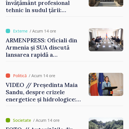
învățământ profesional
tehnic în sudul țării:
Guvernul a aprobat
înființarea Colegiului moldo-
turc la Comrat
/ Acum 14 ore
ARMENPRESS: Oficiali din
Armenia și SUA discută
lansarea rapidă a
programului TRIPP
/ Acum 14 ore
VIDEO // Președinta Maia
Sandu, despre crizele
energetice și hidrologice:
„Guvernul va face tot
posibilul pentru a atenua
consecințele”
/ Acum 14 ore