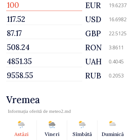
EUR
19.6237
USD
16.6982
GBP
22.5125
RON
3.8611
UAH
0.4045
RUB
0.2053
Vremea
Informația oferită de
meteo2.md
Astăzi
Vineri
Sîmbătă
Duminică