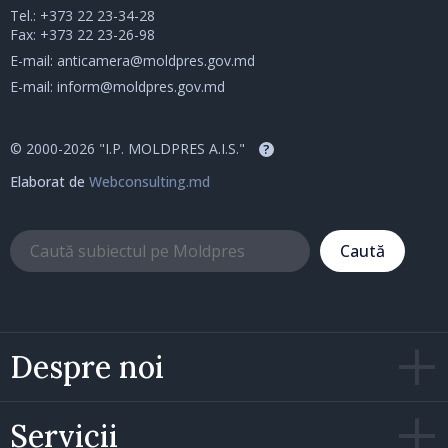
Tel.:
+373 22 23-34-28
Fax: +373 22 23-26-98
E-mail:
anticamera@moldpres.gov.md
E-mail:
inform@moldpres.gov.md
© 2000-2026 "I.P. MOLDPRES A.I.S."
?
Elaborat de
Webconsulting.md
Caută
Despre noi
Servicii