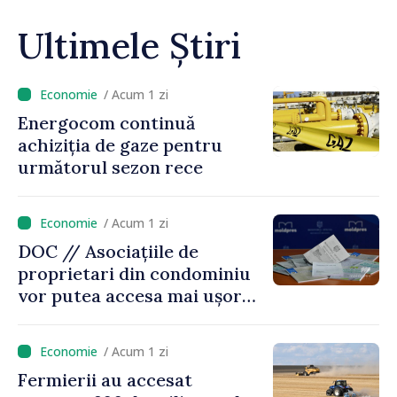
Ultimele Știri
/ Acum 1 zi
Energocom continuă
achiziția de gaze pentru
următorul sezon rece
/ Acum 1 zi
DOC // Asociațiile de
proprietari din condominiu
vor putea accesa mai ușor
credite pentru renovarea
energetică a blocurilor
/ Acum 1 zi
locative
Fermierii au accesat