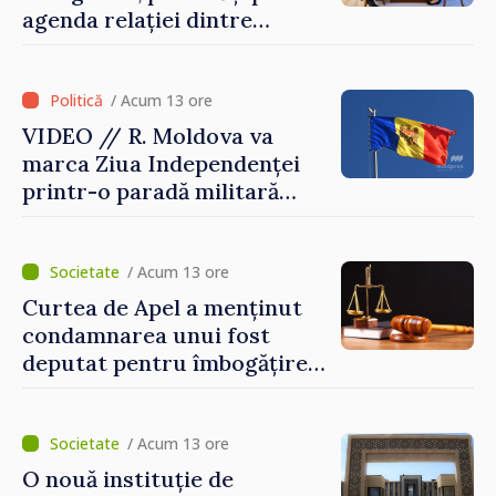
agenda relației dintre
Moldova și SUA
/ Acum 13 ore
VIDEO // R. Moldova va
marca Ziua Independenței
printr-o paradă militară
solemnă. Maia Sandu:
„Evenimentul reflectă
eforturile pentru
/ Acum 13 ore
consolidarea capacităților
Curtea de Apel a menținut
de apărare”
condamnarea unui fost
deputat pentru îmbogățire
ilicită. Acesta va achita
statului peste 2,4 milioane
de lei
/ Acum 13 ore
O nouă instituție de