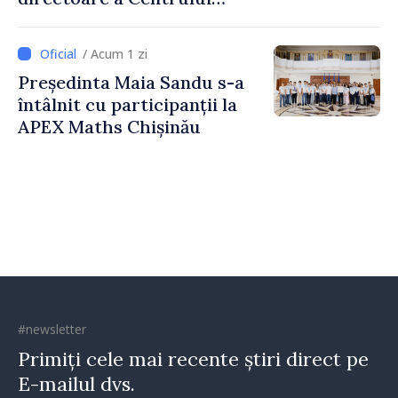
pentru Comunicare
Strategică și Contracarare a
/ Acum 1 zi
Dezinformării
Președinta Maia Sandu s-a
întâlnit cu participanții la
APEX Maths Chișinău
#newsletter
Primiți cele mai recente știri direct pe
E-mailul dvs.