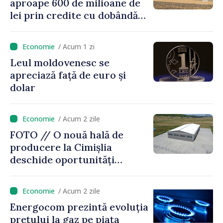
aproape 600 de milioane de
lei prin credite cu dobândă
redusă
/ Acum 1 zi
Leul moldovenesc se
apreciază față de euro și
dolar
/ Acum 2 zile
FOTO // O nouă hală de
producere la Cimișlia
deschide oportunități
pentru antreprenorii din
regiune
/ Acum 2 zile
Energocom prezintă evoluția
prețului la gaz pe piața