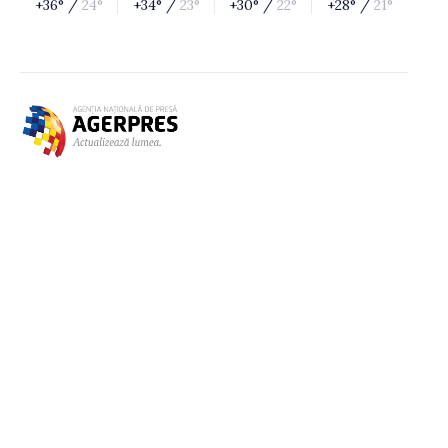
+36° /
24°
+34° /
23°
+30° /
22°
+28° /
21°