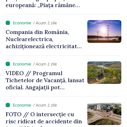
europeană: „Piața rămâne
sensibilă la evoluțiile
geopolitice”
/ Acum 2 zile
Compania din România,
Nuclearelectrica,
achiziționează electricitate
din Ucraina, cu sprijinul
furnizorului de energie din
/ Acum 2 zile
Republica Moldova
VIDEO // Programul
Tichetelor de Vacanță, lansat
oficial. Angajații pot
valorifica un sprijin de până
la 8700 de lei pentru vacanțe
/ Acum 2 zile
în Republica Moldova
FOTO // O intersecție cu
risc ridicat de accidente din