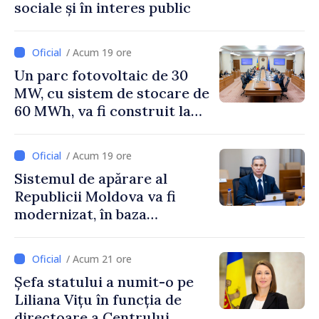
sociale și în interes public
/ Acum 19 ore
Un parc fotovoltaic de 30
MW, cu sistem de stocare de
60 MWh, va fi construit la
Vadul lui Vodă
/ Acum 19 ore
Sistemul de apărare al
Republicii Moldova va fi
modernizat, în baza
Programului de
implementare a Strategiei
/ Acum 21 ore
Naționale de Apărare
Șefa statului a numit-o pe
Liliana Vițu în funcția de
directoare a Centrului