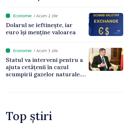
/ Acum 2 zile
Dolarul se ieftinește, iar
euro își menține valoarea
/ Acum 3 zile
Statul va interveni pentru a
ajuta cetățenii în cazul
scumpirii gazelor naturale.
Președintele Parlamentului,
Igor Grosu: „Guvernul va
veni cu soluții, nu putem să
lăsăm oamenii în fața
scumpirilor”
Top știri