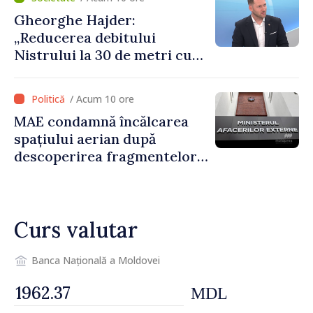
Gheorghe Hajder:
„Reducerea debitului
Nistrului la 30 de metri cubi
pe secundă ar însemna o
„catastrofă naturală”
/ Acum 10 ore
MAE condamnă încălcarea
spațiului aerian după
descoperirea fragmentelor
dronei de la Văleni
Curs valutar
Banca Națională a Moldovei
MDL