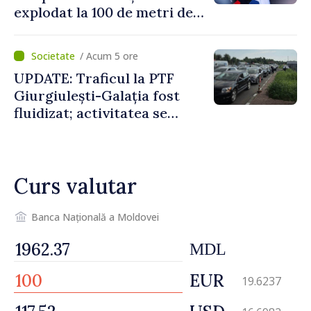
explodat la 100 de metri de
graniță
/ Acum 5 ore
UPDATE: Traficul la PTF
Giurgiulești-Galația fost
fluidizat; activitatea se
desfășoară în condiții
normale
Curs valutar
Banca Națională a Moldovei
MDL
EUR
19.6237