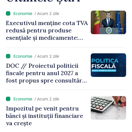
/ Acum 2 zile
Executivul menține cota TVA
redusă pentru produse
esențiale și medicamente:
„Nu facem reformă fiscală
pe seama consumului de
/ Acum 2 zile
bază al oamenilor”
DOC // Proiectul politicii
fiscale pentru anul 2027 a
fost propus spre consultări
publice
/ Acum 2 zile
Impozitul pe venit pentru
bănci și instituții financiare
va crește