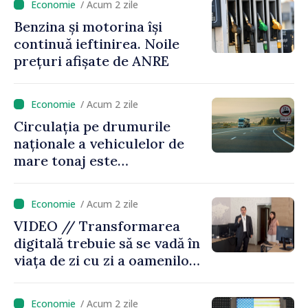
/ Acum 2 zile
Benzina și motorina își
continuă ieftinirea. Noile
prețuri afișate de ANRE
/ Acum 2 zile
Circulația pe drumurile
naționale a vehiculelor de
mare tonaj este
restricționată pe timp de
caniculă
/ Acum 2 zile
VIDEO // Transformarea
digitală trebuie să se vadă în
viața de zi cu zi a oamenilor
și în modul în care
funcționează economia:
/ Acum 2 zile