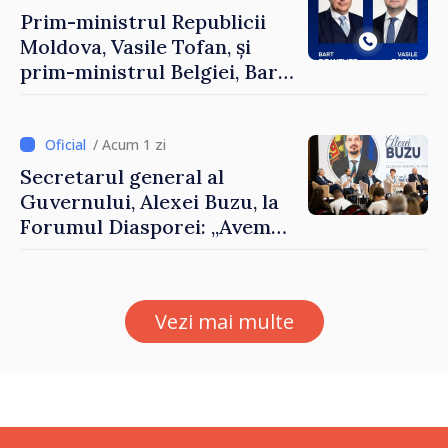
Prim-ministrul Republicii
Moldova, Vasile Tofan, și
prim-ministrul Belgiei, Bart
De Wever, au discutat
despre parcursul european
al Republicii Moldova.
/ Acum 1 zi
Secretarul general al
Guvernului, Alexei Buzu, la
Forumul Diasporei: „Avem
nevoie de fiecare dintre
dumneavoastră pentru a
construi comunități mai
Vezi mai multe
puternice”