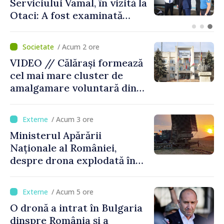
despre energie, securitate și
Uniunea Europeană, în prima
sa vizită în Serbia
/ Acum 2 ore
VIDEO // Călărași formează
cel mai mare cluster de
amalgamare voluntară din
Republica Moldova. Consiliul
orășenesc a aprobat decizia
/ Acum 3 ore
finală
Ministerul Apărării
Naționale al României,
despre drona explodată în
Bulgaria: „Radarele noastre
nu au detectat niciun
/ Acum 5 ore
vehicul aerian”
O dronă a intrat în Bulgaria
dinspre România și a