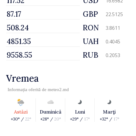
USD
16.6982
GBP
22.5125
RON
3.8611
UAH
0.4045
RUB
0.2053
Vremea
Informația oferită de
meteo2.md
Astăzi
Duminică
Luni
Marţi
+30° /
22°
+28° /
20°
+29° /
17°
+32° /
17°