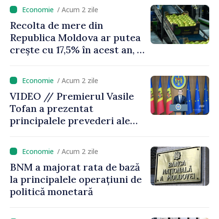
puțin munca, stimulăm
/ Acum 2 zile
investițiile, taxăm viciile și
Recolta de mere din
echilibrăm taxarea
Republica Moldova ar putea
consumului”
crește cu 17,5% în acest an, în
timp ce producția din UE
este estimată în scădere
/ Acum 2 zile
VIDEO // Premierul Vasile
Tofan a prezentat
principalele prevederi ale
politicii fiscale pentru anul
2027
/ Acum 2 zile
BNM a majorat rata de bază
la principalele operațiuni de
politică monetară