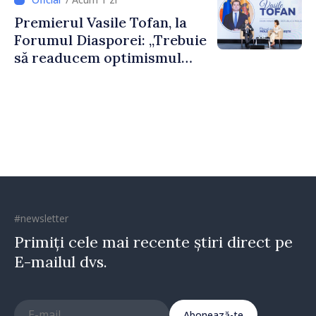
construi comunități mai
Premierul Vasile Tofan, la
puternice”
Forumul Diasporei: „Trebuie
să readucem optimismul
oamenilor și încrederea că
Republica Moldova merge în
direcția corectă”
#newsletter
Primiți cele mai recente știri direct pe
E-mailul dvs.
Abonează-te