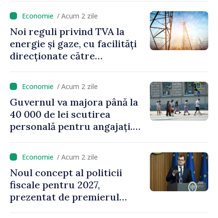
/ Acum 2 zile
Noi reguli privind TVA la
energie și gaze, cu facilități
direcționate către
consumatorii vulnerabili
/ Acum 2 zile
Guvernul va majora până la
40 000 de lei scutirea
personală pentru angajați.
Vasile Tofan: „Aproape 800
de milioane de lei îi lăsăm
/ Acum 2 zile
oamenilor”
Noul concept al politicii
fiscale pentru 2027,
prezentat de premierul
Vasile Tofan: „Taxăm mai