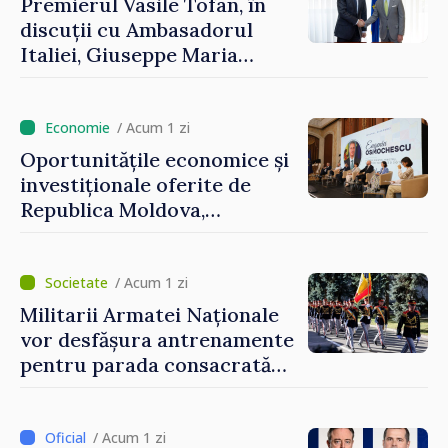
Premierul Vasile Tofan, în
discuții cu Ambasadorul
Italiei, Giuseppe Maria
Perricone
/ Acum 1 zi
Oportunitățile economice și
investiționale oferite de
Republica Moldova,
prezentate de vicepremierul
Eugeniu Osmochescu, la
Forumul Diasporei
/ Acum 1 zi
Militarii Armatei Naționale
vor desfășura antrenamente
pentru parada consacrată
Zilei Independenței
/ Acum 1 zi