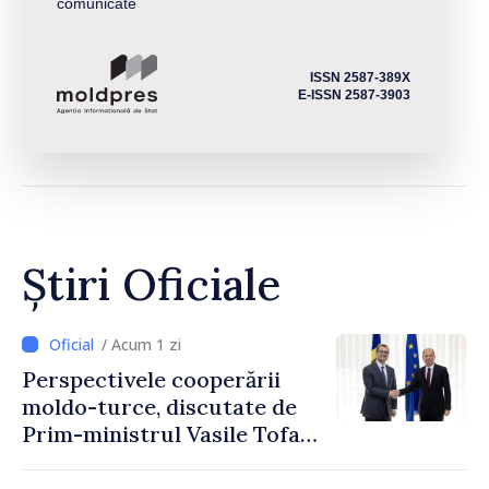
comunicate
ISSN 2587-389X
E-ISSN 2587-3903
Știri Oficiale
/ Acum 1 zi
Perspectivele cooperării
moldo-turce, discutate de
Prim-ministrul Vasile Tofan
și Ambasadorul Turciei,
Uygar Mustafa Sertel