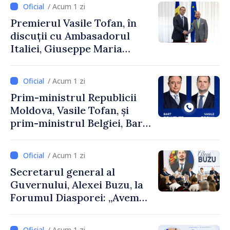
/ Acum 1 zi
Premierul Vasile Tofan, în
discuții cu Ambasadorul
Italiei, Giuseppe Maria
Perricone
/ Acum 1 zi
Prim-ministrul Republicii
Moldova, Vasile Tofan, și
prim-ministrul Belgiei, Bart
De Wever, au discutat
despre parcursul european
/ Acum 1 zi
al Republicii Moldova.
Secretarul general al
Guvernului, Alexei Buzu, la
Forumul Diasporei: „Avem
nevoie de fiecare dintre
dumneavoastră pentru a
/ Acum 1 zi