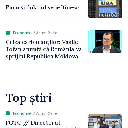
premierul Vasile Tofan, în
Euro și dolarul se ieftinesc
vizită la AGE
/ Acum 2 zile
Criza carburanților: Vasile
Tofan anunță că România va
sprijini Republica Moldova
Top știri
/ Acum 46 minute
Zelenski a discutat cu Vucic