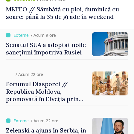
METEO // Sâmbătă cu ploi, duminică cu
soare: până la 35 de grade în weekend
/ Acum 9 ore
Senatul SUA a adoptat noile
sancțiuni împotriva Rusiei
/ Acum 22 ore
Forumul Diasporei //
Republica Moldova,
promovată în Elveția prin
turism, investiții și
exporturi
/ Acum 22 ore
Zelenski a ajuns în Serbia, în