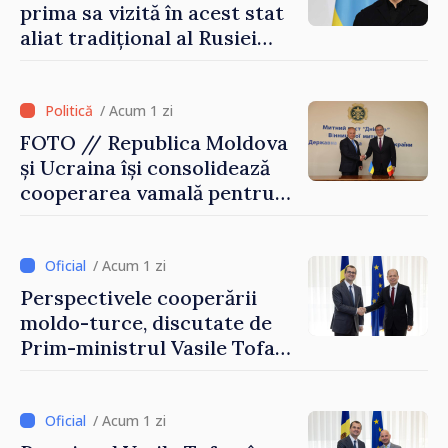
prima sa vizită în acest stat
aliat tradițional al Rusiei
după 2022
/ Acum 1 zi
FOTO // Republica Moldova
și Ucraina își consolidează
cooperarea vamală pentru
securizarea frontierei și
integrarea europeană.
Reuniune la Moghiliov-
/ Acum 1 zi
Podolsk
Perspectivele cooperării
moldo-turce, discutate de
Prim-ministrul Vasile Tofan
și Ambasadorul Turciei,
Uygar Mustafa Sertel
/ Acum 1 zi