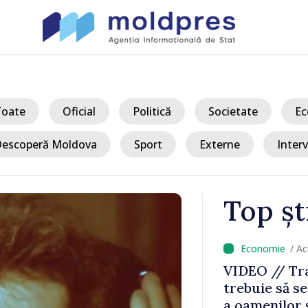
Toate
Oficial
Politică
Societate
Ec
escoperă Moldova
Sport
Externe
Interv
Top șt
/ A
Vladimir
VIDEO // Tr
 Chișinăului
trebuie să se
 cu România
a oamenilor 