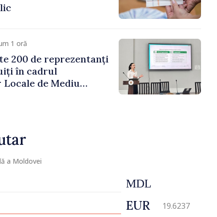
lic
um 1 oră
e 200 de reprezentanți
uiți în cadrul
r Locale de Mediu
carea a două
 din domeniu
utar
lă a Moldovei
MDL
EUR
19.6237