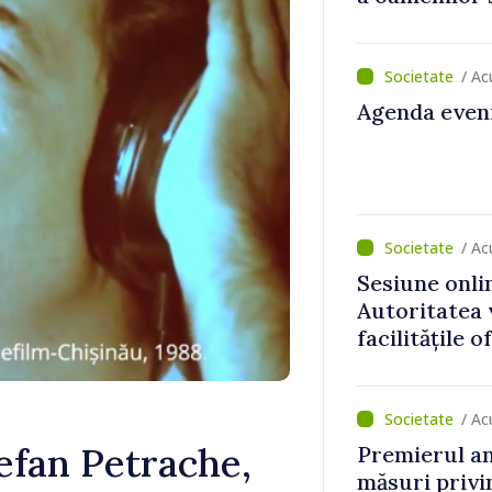
funcționeaz
Vasile Tofan,
/ A
Agenda eveni
/ Ac
Sesiune onli
Autoritatea 
facilitățile o
țară
/ Ac
fan Petrache,
Premierul a
măsuri privin