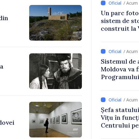
/ Acum 
Un parc foto
sistem de st
construit la 
/ Acum 
Sistemul de 
da
Moldova va f
Programului
Strategiei N
/ Acum 
Șefa statulu
Vițu în funcț
dovei
Centrului p
Strategică ș