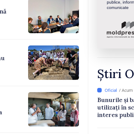
publice, inform
comunicate
ână
au
Știri O
/ Acum 
Bunurile și b
utilizați în s
a
interes publ