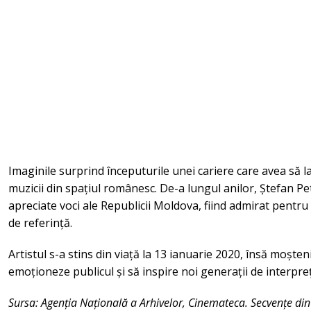
Imaginile surprind începuturile unei cariere care avea să
muzicii din spațiul românesc. De-a lungul anilor, Ștefan Pe
apreciate voci ale Republicii Moldova, fiind admirat pentru 
de referință.
Artistul s-a stins din viață la 13 ianuarie 2020, însă moște
emoționeze publicul și să inspire noi generații de interpreț
Sursa: Agenția Națională a Arhivelor, Cinemateca. Secvențe din 