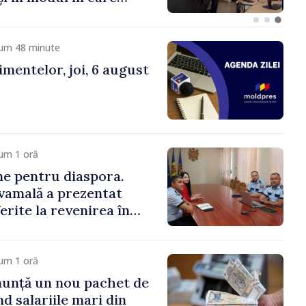
ă economia: premierul
 în vizită la AGE
cum 48 minute
mentelor, joi, 6 august
um 1 oră
ne pentru diaspora.
vamală a prezentat
ferite la revenirea în
um 1 oră
nunță un nou pachet de
d salariile mari din