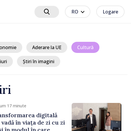
RO
Logare
onomie
Aderare la UE
Cultură
iuri
Știri în imagini
iri
cum 17 minute
ansformarea digitală
 vadă în viața de zi cu zi
și în modul în care