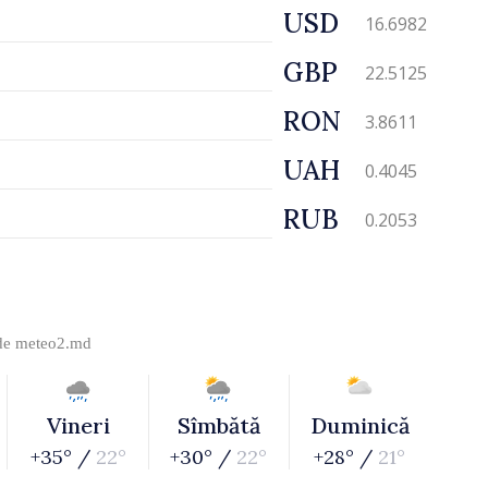
USD
16.6982
GBP
22.5125
RON
3.8611
UAH
0.4045
RUB
0.2053
 de
meteo2.md
Vineri
Sîmbătă
Duminică
+35° /
22°
+30° /
22°
+28° /
21°