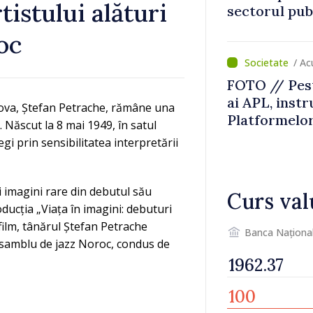
tistului alături
sectorul pub
oc
/ Ac
FOTO // Pest
ai APL, instr
dova, Ștefan Petrache, rămâne una
Platformelo
 Născut la 8 mai 1949, în satul
privind apli
egi prin sensibilitatea interpretării
regulamente
i imagini rare din debutul său
Curs val
oducția „Viața în imagini: debuturi
ilm, tânărul Ștefan Petrache
Banca Naționa
ansamblu de jazz Noroc, condus de