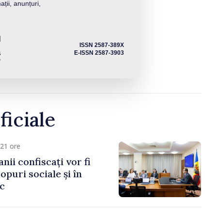
ații, anunțuri,
ISSN 2587-389X
E-ISSN 2587-3903
ficiale
21 ore
anii confiscați vor fi
copuri sociale și în
ic