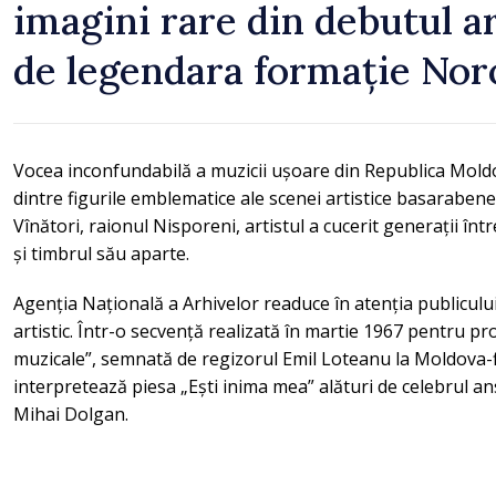
imagini rare din debutul ar
de legendara formație Nor
Vocea inconfundabilă a muzicii ușoare din Republica Mol
dintre figurile emblematice ale scenei artistice basarabene.
Vînători, raionul Nisporeni, artistul a cucerit generații într
și timbrul său aparte.
Agenția Națională a Arhivelor readuce în atenția publiculu
artistic. Într-o secvență realizată în martie 1967 pentru pr
muzicale”, semnată de regizorul Emil Loteanu la Moldova-f
interpretează piesa „Ești inima mea” alături de celebrul 
Mihai Dolgan.