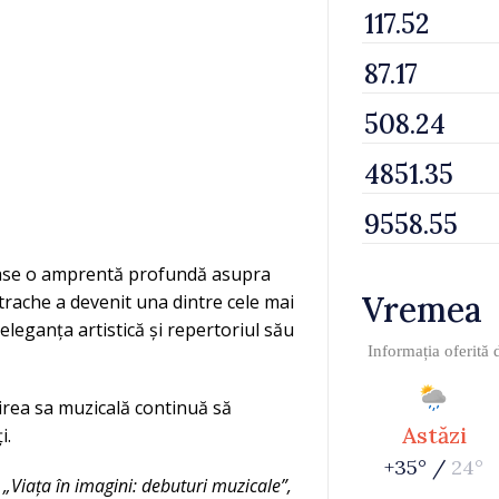
 lase o amprentă profundă asupra
Vremea
trache a devenit una dintre cele mai
eleganța artistică și repertoriul său
Informația oferită
nirea sa muzicală continuă să
Astăzi
i.
+35° /
24°
„Viața în imagini: debuturi muzicale”,