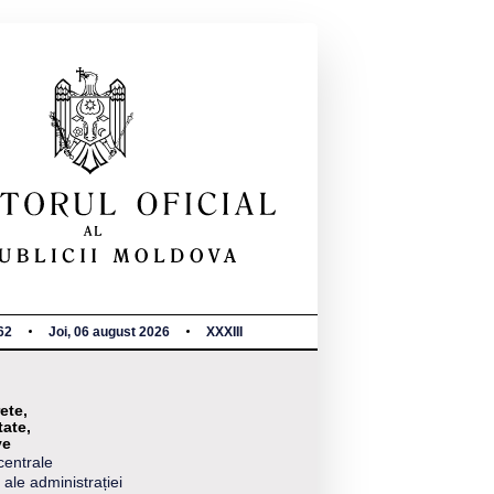
62
Joi, 06 august 2026
XXXIII
ete,
tate,
ve
centrale
 ale administrației