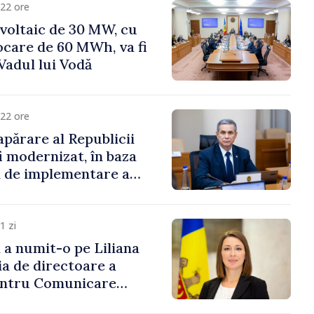
22 ore
voltaic de 30 MW, cu
ocare de 60 MWh, va fi
Vadul lui Vodă
22 ore
apărare al Republicii
i modernizat, în baza
 de implementare a
aționale de Apărare
1 zi
i a numit-o pe Liliana
ia de directoare a
entru Comunicare
i Contracarare a