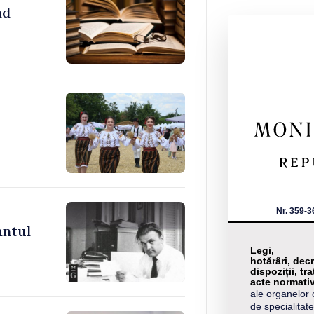
nd
Nr. 359-3
antul
Legi,
hotărâri, decr
dispoziții, tra
acte normati
ale organelor 
de specialitate