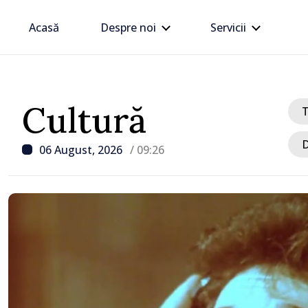
Acasă
Despre noi
Servicii
Cultură
D
06 August, 2026
/ 09:26
/ Acum 15 minute
Cronica ARHIVELOR // 
Herța - primul primar al
după Unirea Basarabiei