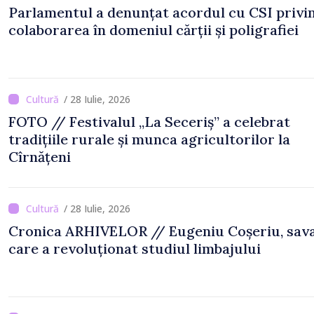
Parlamentul a denunțat acordul cu CSI privi
colaborarea în domeniul cărții și poligrafiei
/ 28 Iulie, 2026
FOTO // Festivalul „La Seceriș” a celebrat
tradițiile rurale și munca agricultorilor la
Cîrnățeni
/ 28 Iulie, 2026
Cronica ARHIVELOR // Eugeniu Coșeriu, sav
care a revoluționat studiul limbajului