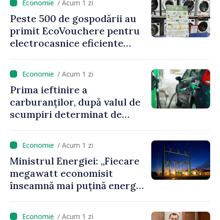
/ Acum 1 zi
Peste 500 de gospodării au
primit EcoVouchere pentru
electrocasnice eficiente
energetic
/ Acum 1 zi
Prima ieftinire a
carburanților, după valul de
scumpiri determinat de
situația externă: ANRE
anunță prețuri mai mici la
/ Acum 1 zi
benzină și motorină
Ministrul Energiei: „Fiecare
megawatt economisit
înseamnă mai puțină energie
cumpărată la prețuri foarte
ridicate”
/ Acum 1 zi