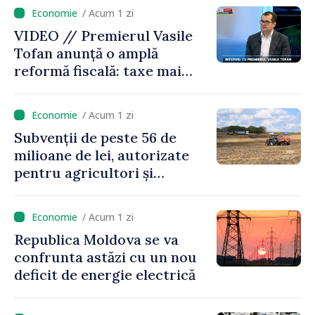
/ Acum 1 zi
VIDEO // Premierul Vasile
Tofan anunță o amplă
reformă fiscală: taxe mai
mici pe muncă, impozite mai
mari pentru bănci, tutun și
/ Acum 1 zi
jocurile de noroc
Subvenții de peste 56 de
milioane de lei, autorizate
pentru agricultori și
proiecte de dezvoltare
rurală în luna iulie
/ Acum 1 zi
Republica Moldova se va
confrunta astăzi cu un nou
deficit de energie electrică