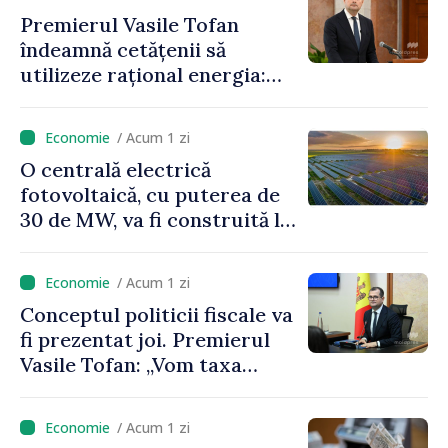
Premierul Vasile Tofan
îndeamnă cetățenii să
utilizeze rațional energia:
„Ca să nu plătim costuri mai
mari, trebuie să
/ Acum 1 zi
economisim”
O centrală electrică
fotovoltaică, cu puterea de
30 de MW, va fi construită la
Vadul lui Vodă
/ Acum 1 zi
Conceptul politicii fiscale va
fi prezentat joi. Premierul
Vasile Tofan: „Vom taxa
munca mai puțin, vom
încuraja investițiile, vom
/ Acum 1 zi
taxa mai mult viciile și