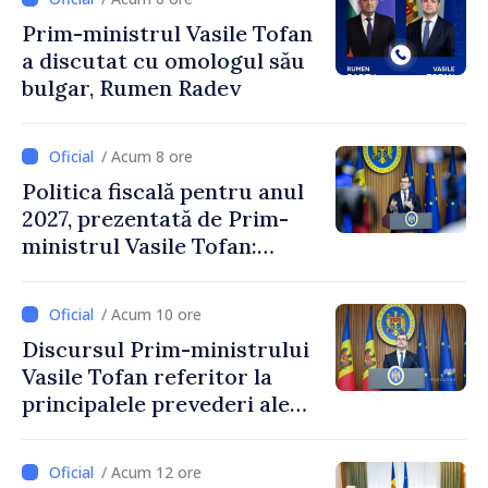
Prim-ministrul Vasile Tofan
a discutat cu omologul său
bulgar, Rumen Radev
/ Acum 8 ore
Politica fiscală pentru anul
2027, prezentată de Prim-
ministrul Vasile Tofan:
Reducerea poverii pe muncă,
stimularea investițiilor și o
/ Acum 10 ore
taxare mai echitabilă
Discursul Prim-ministrului
Vasile Tofan referitor la
principalele prevederi ale
politicii fiscale pentru anul
2027
/ Acum 12 ore