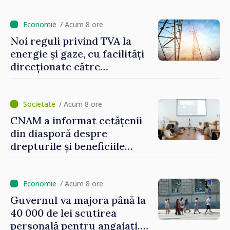
/ Acum 8 ore
Noi reguli privind TVA la
energie și gaze, cu facilități
direcționate către
consumatorii vulnerabili
/ Acum 8 ore
CNAM a informat cetățenii
din diasporă despre
drepturile și beneficiile
asigurării medicale
/ Acum 8 ore
Guvernul va majora până la
40 000 de lei scutirea
personală pentru angajați.