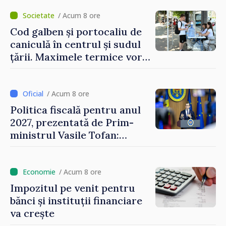
/ Acum 8 ore
Cod galben și portocaliu de
caniculă în centrul și sudul
țării. Maximele termice vor
ajunge până la 37°C
/ Acum 8 ore
Politica fiscală pentru anul
2027, prezentată de Prim-
ministrul Vasile Tofan:
Reducerea poverii pe muncă,
stimularea investițiilor și o
taxare mai echitabilă
/ Acum 8 ore
Impozitul pe venit pentru
bănci și instituții financiare
va crește