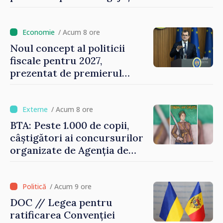
Vasile Tofan: „Aproape 800
de milioane de lei îi lăsăm
oamenilor”
/ Acum 8 ore
Noul concept al politicii
fiscale pentru 2027,
prezentat de premierul
Vasile Tofan: „Taxăm mai
puțin munca, stimulăm
investițiile, taxăm viciile și
/ Acum 8 ore
echilibrăm taxarea
BTA: Peste 1.000 de copii,
consumului”
câștigători ai concursurilor
organizate de Agenția de
Stat pentru Bulgarii din
Străinătate, vor fi premiați
/ Acum 9 ore
DOC // Legea pentru
ratificarea Convenției