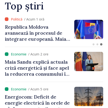
Top știri
/ Acum 22 minute
Linia electrică de 330 kV
Bălți–Dnestrovsk, grav
avariată în urma
calamităților naturale
/ Acum 2 ore
Maia Sandu explică actuala
criză energetică și face apel
la reducerea consumului în
orele de vârf: „Doar astfel
putem menține prețurile la
/ Acum 5 ore
un nivel mai mic”
Energocom: Deficit de
energie electrică în orele de