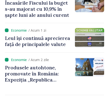
Încasările Fiscului la buget
foarte atent vom uniformiza
s-au majorat cu 10,9% în
anumite taxe”
șapte luni ale anului curent
/ Acum 1 zi
Leul își continuă aprecierea
față de principalele valute
/ Acum 2 zile
Produsele autohtone,
promovate în România:
Expoziția „Republica
Moldova prezintă” va fi
organizată la Baia Mare