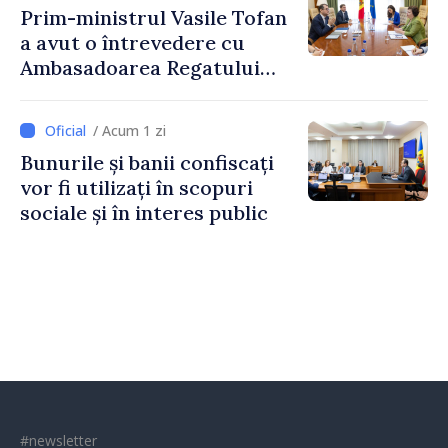
Prim-ministrul Vasile Tofan
a avut o întrevedere cu
Ambasadoarea Regatului
Unit al Marii Britanii și
Irlandei de Nord, Fern
/ Acum 1 zi
Horine
Bunurile și banii confiscați
vor fi utilizați în scopuri
sociale și în interes public
#newsletter