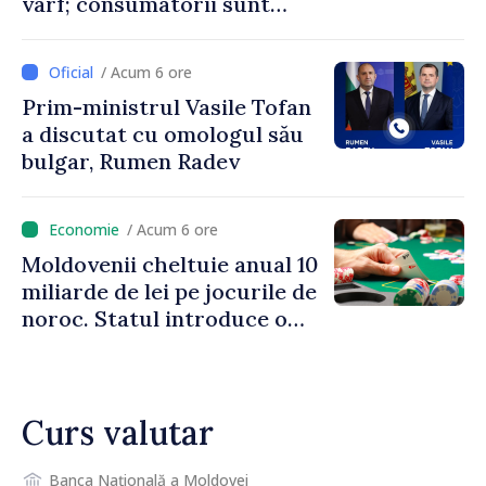
vârf; consumatorii sunt
îndemnați să economisească
/ Acum 6 ore
Prim-ministrul Vasile Tofan
a discutat cu omologul său
bulgar, Rumen Radev
/ Acum 6 ore
Moldovenii cheltuie anual 10
miliarde de lei pe jocurile de
noroc. Statul introduce o
taxă de 6%, care va aduce
peste 500 de milioane de lei
la buget
Curs valutar
Banca Națională a Moldovei