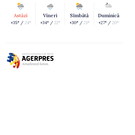
Astăzi
Vineri
Sîmbătă
Duminică
+35° /
24°
+34° /
22°
+30° /
21°
+27° /
20°