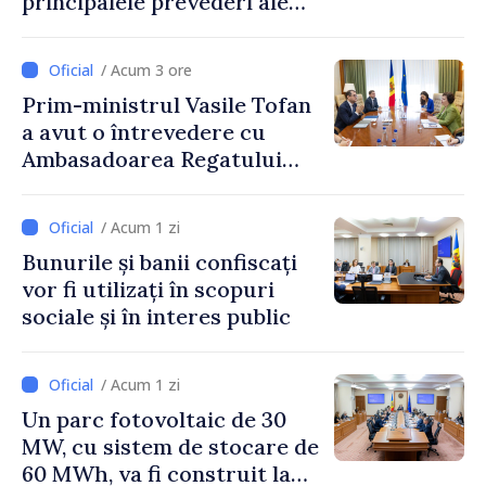
principalele prevederi ale
politicii fiscale pentru anul
2027
/ Acum 3 ore
Prim-ministrul Vasile Tofan
a avut o întrevedere cu
Ambasadoarea Regatului
Unit al Marii Britanii și
Irlandei de Nord, Fern
/ Acum 1 zi
Horine
Bunurile și banii confiscați
vor fi utilizați în scopuri
sociale și în interes public
/ Acum 1 zi
Un parc fotovoltaic de 30
MW, cu sistem de stocare de
60 MWh, va fi construit la