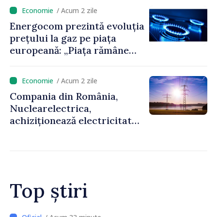
regiune
/ Acum 2 zile
Energocom prezintă evoluția
prețului la gaz pe piața
europeană: „Piața rămâne
sensibilă la evoluțiile
geopolitice”
/ Acum 2 zile
Compania din România,
Nuclearelectrica,
achiziționează electricitate
din Ucraina, cu sprijinul
furnizorului de energie din
Republica Moldova
Top știri