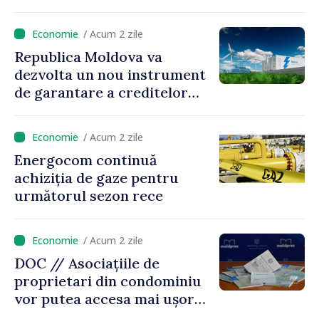
desfășurate în luna iulie
/ Acum 2 zile
Republica Moldova va
dezvolta un nou instrument
de garantare a creditelor
pentru investițiile în sisteme
de stocare a energiei
/ Acum 2 zile
Energocom continuă
achiziția de gaze pentru
următorul sezon rece
/ Acum 2 zile
DOC // Asociațiile de
proprietari din condominiu
vor putea accesa mai ușor
credite pentru renovarea