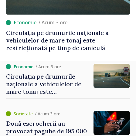
/ Acum 3 ore
Circulația pe drumurile naționale a
vehiculelor de mare tonaj este
restricționată pe timp de caniculă
/ Acum 3 ore
Circulația pe drumurile
naționale a vehiculelor de
mare tonaj este
restricționată pe timp de
caniculă
/ Acum 3 ore
Două escrocherii au
provocat pagube de 195.000