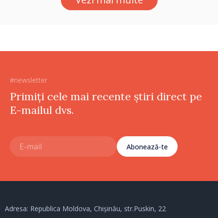
#newsletter
Primiți cele mai recente știri direct pe
E-mailul dvs.
Abonează-te
Adresa: Republica Moldova, Chișinău, str.Puskin, 22