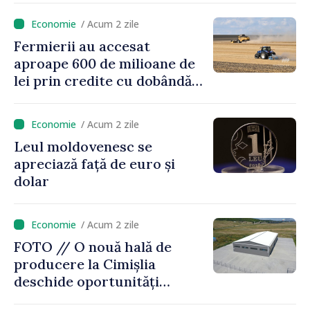
energetică a blocurilor
/ Acum 2 zile
locative
Fermierii au accesat
aproape 600 de milioane de
lei prin credite cu dobândă
redusă
/ Acum 2 zile
Leul moldovenesc se
apreciază față de euro și
dolar
/ Acum 2 zile
FOTO // O nouă hală de
producere la Cimișlia
deschide oportunități
pentru antreprenorii din