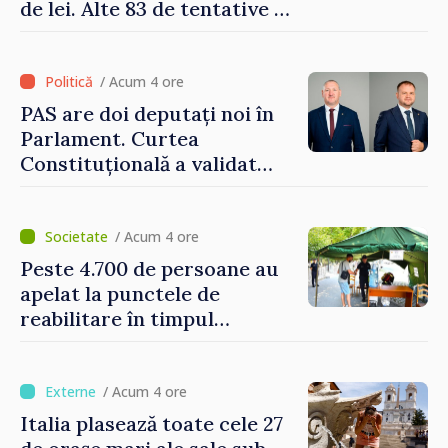
de lei. Alte 83 de tentative au
fost dejucate
/ Acum 4 ore
PAS are doi deputați noi în
Parlament. Curtea
Constituțională a validat
mandatele
/ Acum 4 ore
Peste 4.700 de persoane au
apelat la punctele de
reabilitare în timpul
caniculei
/ Acum 4 ore
Italia plasează toate cele 27