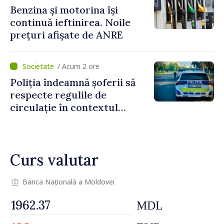
Benzina și motorina își
continuă ieftinirea. Noile
prețuri afișate de ANRE
/ Acum 2 ore
Poliția îndeamnă șoferii să
respecte regulile de
circulație în contextul
intensificării traficului din
perioada concediilor
Curs valutar
Banca Națională a Moldovei
MDL