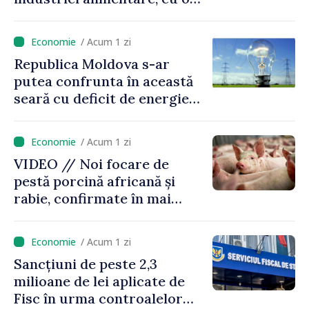
investiție de 315 milioane de
lei
/ Acum 1 zi
Republica Moldova s-ar
putea confrunta în această
seară cu deficit de energie
din cauza situației din
regiune. Autoritățile
/ Acum 1 zi
îndeamnă cetățenii să
VIDEO // Noi focare de
economisească
pestă porcină africană și
electricitatea
rabie, confirmate în mai
multe raioane ale țării
/ Acum 1 zi
Sancțiuni de peste 2,3
milioane de lei aplicate de
Fisc în urma controalelor