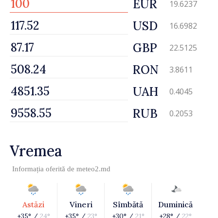
EUR
19.6237
USD
16.6982
GBP
22.5125
RON
3.8611
UAH
0.4045
RUB
0.2053
Vremea
Informația oferită de
meteo2.md
Astăzi
Vineri
Sîmbătă
Duminică
+35° /
24°
+35° /
23°
+30° /
21°
+28° /
22°