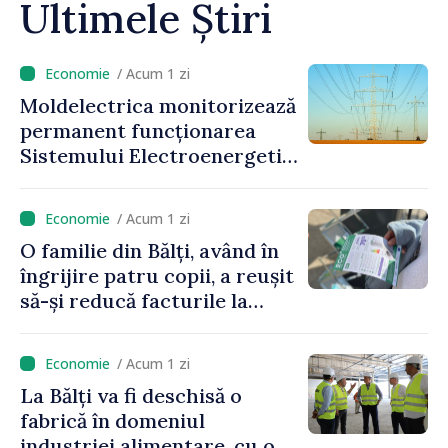
Ultimele Știri
/ Acum 1 zi
Moldelectrica monitorizează
permanent funcționarea
Sistemului Electroenergetic
Național, în contextul
deficitului estimat de
/ Acum 1 zi
energie
O familie din Bălți, având în
îngrijire patru copii, a reușit
să-și reducă facturile la
energie prin sprijinul oferit
de Programul EcoVoucher
/ Acum 1 zi
La Bălți va fi deschisă o
fabrică în domeniul
industriei alimentare, cu o