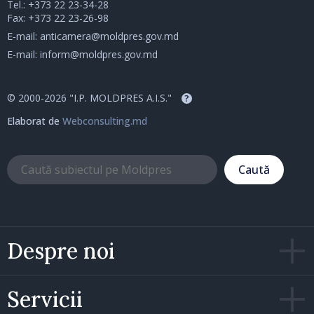
Tel.:
+373 22 23-34-28
Fax: +373 22 23-26-98
E-mail:
anticamera@moldpres.gov.md
E-mail:
inform@moldpres.gov.md
© 2000-2026 "I.P. MOLDPRES A.I.S."
?
Elaborat de
Webconsulting.md
Caută
Despre noi
Servicii