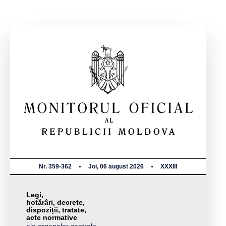
Nr. 359-362
Joi, 06 august 2026
XXXIII
Legi,
hotărâri, decrete,
dispoziții, tratate,
acte normative