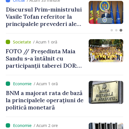
/ Acum 11 minute
The Washington Post: Mai
multe state europene refuză
să transfere rachete Patriot
Ucrainei
/ Acum 1 oră
FOTO // Președinta Maia
Sandu s-a întâlnit cu
participanții taberei DOR:
„Legătura lor cu țara
noastră rămâne puternică”
/ Acum 1 oră
BNM a majorat rata de bază
la principalele operațiuni de
politică monetară
/ Acum 2 ore