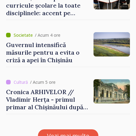
curricule școlare la toate
disciplinele: accent pe
dezvoltarea gândirii critice
și folosirea cunoștințelor în
situații reale
/ Acum 4 ore
Guvernul intensifică
măsurile pentru a evita o
criză a apei în Chișinău
/ Acum 5 ore
Cronica ARHIVELOR //
Vladimir Herța - primul
primar al Chișinăului după
Unirea Basarabiei cu
România
Vezi mai multe