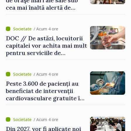
de oraşe mari ale sale sub
cea mai înaltă alertă de
caniculă
/ Acum 4 ore
DOC // De astăzi, locuitorii
capitalei vor achita mai mult
pentru serviciile de
alimentare cu apă și
canalizare
/ Acum 4 ore
Peste 3.600 de pacienți au
beneficiat de intervenții
cardiovasculare gratuite în
prima jumătate a anului
/ Acum 4 ore
Din 2027, vor fi aplicate noi