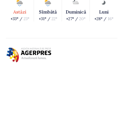
Astăzi
Sîmbătă
Duminică
Luni
+33° /
23°
+31° /
22°
+27° /
20°
+28° /
16°