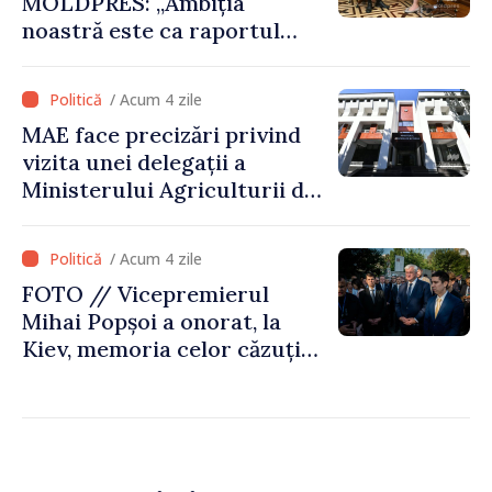
MOLDPRES: „Ambiția
noastră este ca raportul
Comisiei Europene din acest
an să fie și mai bun”
/ Acum 4 zile
MAE face precizări privind
vizita unei delegații a
Ministerului Agriculturii din
Afganistan la Chișinău
/ Acum 4 zile
FOTO // Vicepremierul
Mihai Popșoi a onorat, la
Kiev, memoria celor căzuți
pentru libertatea Ucrainei:
„Acest război trebuie să
înceteze”