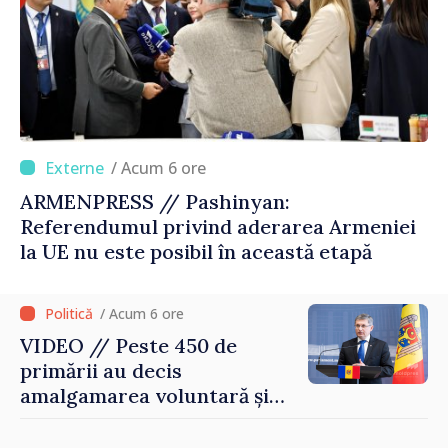
/ Acum 6 ore
ARMENPRESS // Pashinyan:
Referendumul privind aderarea Armeniei
la UE nu este posibil în această etapă
/ Acum 6 ore
VIDEO // Peste 450 de
primării au decis
amalgamarea voluntară și
vor beneficia de fonduri
pentru investiții. Igor