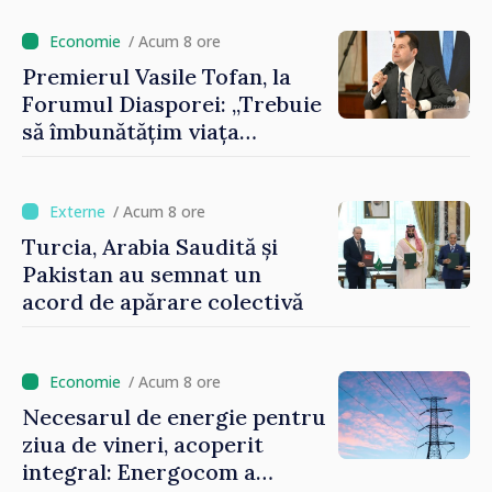
contribuie la promovarea
imaginii Republicii Moldova”
/ Acum 8 ore
Premierul Vasile Tofan, la
Forumul Diasporei: „Trebuie
să îmbunătățim viața
oamenilor și să repornim
motoarele economiei”
/ Acum 8 ore
Turcia, Arabia Saudită și
Pakistan au semnat un
acord de apărare colectivă
/ Acum 8 ore
Necesarul de energie pentru
ziua de vineri, acoperit
integral: Energocom a