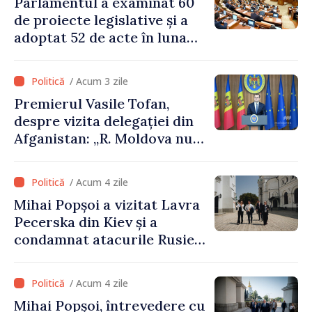
Parlamentul a examinat 60
de proiecte legislative și a
adoptat 52 de acte în luna
iulie
/ Acum 3 zile
Premierul Vasile Tofan,
despre vizita delegației din
Afganistan: „R. Moldova nu
recunoaște guvernarea
talibană. Aprobarea acestei
/ Acum 4 zile
vizite a fost o eroare de
Mihai Popșoi a vizitat Lavra
evaluare și de coordonare
Pecerska din Kiev și a
instituțională”
condamnat atacurile Rusiei
asupra patrimoniului
cultural al Ucrainei
/ Acum 4 zile
Mihai Popșoi, întrevedere cu