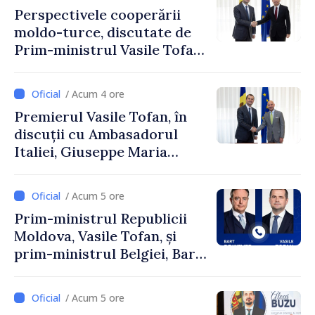
Perspectivele cooperării
moldo-turce, discutate de
Prim-ministrul Vasile Tofan
și Ambasadorul Turciei,
Uygar Mustafa Sertel
/ Acum 4 ore
Premierul Vasile Tofan, în
discuții cu Ambasadorul
Italiei, Giuseppe Maria
Perricone
/ Acum 5 ore
Prim-ministrul Republicii
Moldova, Vasile Tofan, și
prim-ministrul Belgiei, Bart
De Wever, au discutat
despre parcursul european
/ Acum 5 ore
al Republicii Moldova.