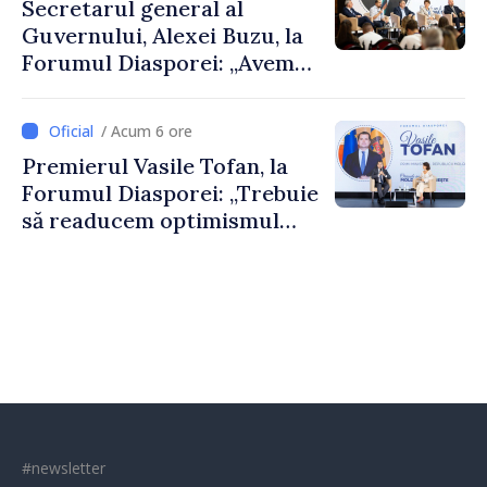
Secretarul general al
Guvernului, Alexei Buzu, la
Forumul Diasporei: „Avem
nevoie de fiecare dintre
dumneavoastră pentru a
/ Acum 6 ore
construi comunități mai
Premierul Vasile Tofan, la
puternice”
Forumul Diasporei: „Trebuie
să readucem optimismul
oamenilor și încrederea că
Republica Moldova merge în
direcția corectă”
#newsletter