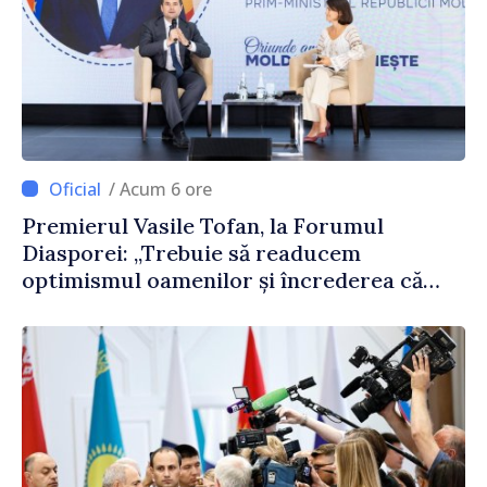
/ Acum 6 ore
Premierul Vasile Tofan, la Forumul
Diasporei: „Trebuie să readucem
optimismul oamenilor și încrederea că
Republica Moldova merge în direcția
corectă”