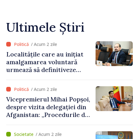
Ultimele Știri
/ Acum 2 zile
Localitățile care au inițiat
amalgamarea voluntară
urmează să definitiveze
procedurile necesare pe
parcursul lunii august
/ Acum 2 zile
Vicepremierul Mihai Popșoi,
despre vizita delegației din
Afganistan: „Procedurile de
acordare a vizelor au fost
respectate întocmai. Nu s-
/ Acum 2 zile
au constatat încălcări ale