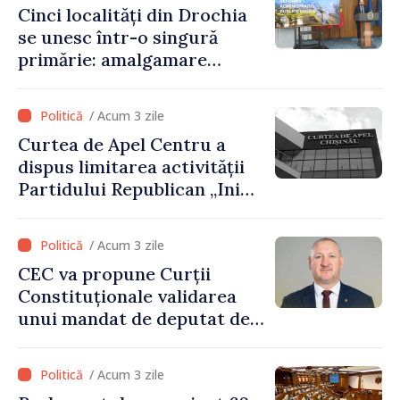
Cinci localități din Drochia
prevederilor legale”
se unesc într-o singură
primărie: amalgamare
voluntară susținută cu
stimulente de peste 28 de
/ Acum 3 zile
milioane de lei oferite de
Curtea de Apel Centru a
Guvern
dispus limitarea activității
Partidului Republican „Inima
Moldovei” pentru 12 luni
/ Acum 3 zile
CEC va propune Curții
Constituționale validarea
unui mandat de deputat de
pe lista PAS
/ Acum 3 zile