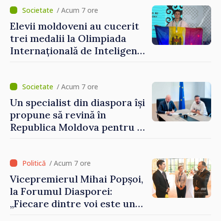
Grosu: „Este important să
/ Acum 7 ore
depășim blocajele și să dăm o
Elevii moldoveni au cucerit
șansă localităților să se
trei medalii la Olimpiada
dezvolte”
Internațională de Inteligență
Artificială
/ Acum 7 ore
Un specialist din diaspora își
propune să revină în
Republica Moldova pentru a
contribui la dezvoltarea
registrului naval național
/ Acum 7 ore
Vicepremierul Mihai Popșoi,
la Forumul Diasporei:
„Fiecare dintre voi este un
ambasador al țării noastre și