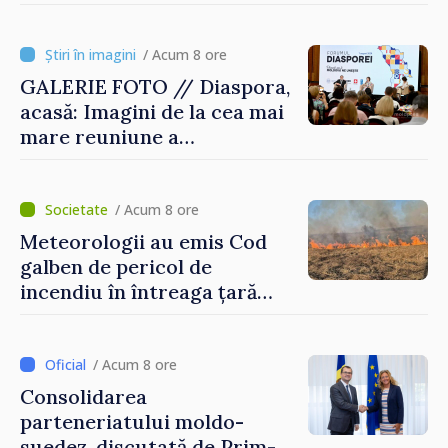
rezervat volumele
/ Acum 8 ore
GALERIE FOTO // Diaspora,
acasă: Imagini de la cea mai
mare reuniune a
moldovenilor de peste
hotare
/ Acum 8 ore
Meteorologii au emis Cod
galben de pericol de
incendiu în întreaga țară
până pe 14 august
/ Acum 8 ore
Consolidarea
parteneriatului moldo-
suedez, discutată de Prim-