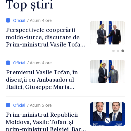
Top știri
/ Acum 2 ore
Forumul Diasporei //
Republica Moldova,
promovată în Elveția prin
turism, investiții și
exporturi
/ Acum 4 ore
Premierul Vasile Tofan, în
discuții cu Ambasadorul
Italiei, Giuseppe Maria
Perricone
/ Acum 5 ore
Prim-ministrul Republicii
Moldova, Vasile Tofan, și
prim-ministrul Belgiei, Bart