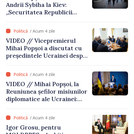
Andrii Sybiha la Kiev:
„Securitatea Republicii
Moldova este strâns legată
de securitatea Ucrainei”
/ Acum 4 zile
VIDEO // Vicepremierul
Mihai Popșoi a discutat cu
președintele Ucrainei despre
gestionarea situației
hidrologice din bazinul
/ Acum 4 zile
râului Nistru și proiecte
VIDEO // Mihai Popșoi, la
comune în infrastructură și
Reuniunea șefilor misiunilor
energie
diplomatice ale Ucrainei:
„Republica Moldova a făcut
alegerea. Ne-am alăturat
/ Acum 4 zile
Ucrainei”
Igor Grosu, pentru