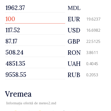
MDL
EUR
19.6237
USD
16.6982
GBP
22.5125
RON
3.8611
UAH
0.4045
RUB
0.2053
Vremea
Informația oferită de
meteo2.md