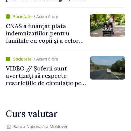
De Wever, au discutat
despre parcursul european
/ Acum 6 ore
al Republicii Moldova.
CNAS a finanțat plata
indemnizațiilor pentru
familiile cu copii și a celor
pentru incapacitate
temporară de muncă
/ Acum 6 ore
VIDEO // Șoferii sunt
avertizați să respecte
restricțiile de circulație pe
drumul R3, unde se
desfășoară lucrări de
reparație
Curs valutar
Banca Națională a Moldovei