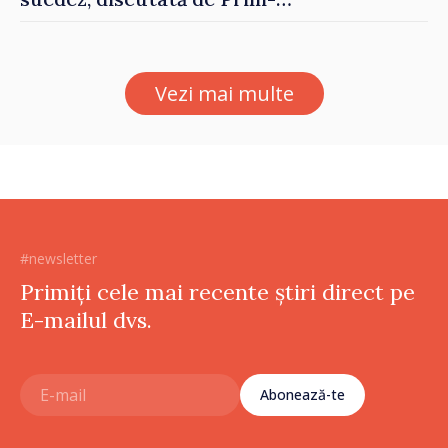
ministrul Vasile Tofan și
Ambasadoarea Suediei,
Petra Lärke
Vezi mai multe
#newsletter
Primiți cele mai recente știri direct pe
E-mailul dvs.
Abonează-te