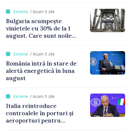
supervulcan din apropiere
de Napoli
/ Acum 5 zile
Bulgaria scumpește
vinietele cu 30% de la 1
august. Care sunt noile
tarife pentru taxa de drum
/ Acum 5 zile
România intră în stare de
alertă energetică în luna
august
/ Acum 5 zile
Italia reintroduce
controalele în porturi și
aeroporturi pentru
legăturile cu Spania, în urma