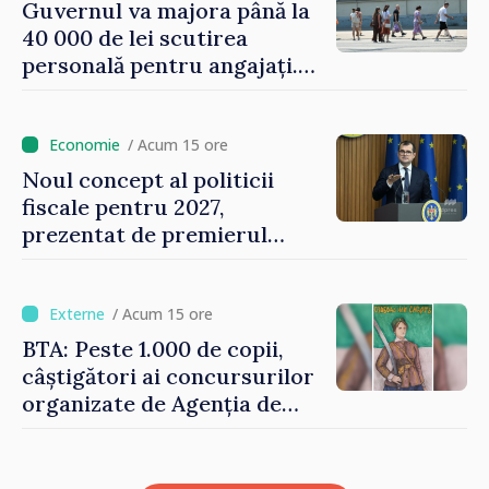
Guvernul va majora până la
40 000 de lei scutirea
personală pentru angajați.
Vasile Tofan: „Aproape 800
de milioane de lei îi lăsăm
oamenilor”
/ Acum 15 ore
Noul concept al politicii
fiscale pentru 2027,
prezentat de premierul
Vasile Tofan: „Taxăm mai
puțin munca, stimulăm
investițiile, taxăm viciile și
/ Acum 15 ore
echilibrăm taxarea
BTA: Peste 1.000 de copii,
consumului”
câștigători ai concursurilor
organizate de Agenția de
Stat pentru Bulgarii din
Străinătate, vor fi premiați