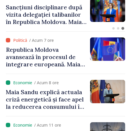
Adunarea Populară a
Găgăuziei trebuie să aibă un
mandat deplin. Președinta
Maia Sandu: „Alegerile să fie
libere și corecte””
/ Acum 7 ore
Republica Moldova
avansează în procesul de
integrare europeană. Maia
Sandu: „Nu ne blochează
niciun stat”
/ Acum 8 ore
Maia Sandu explică actuala
criză energetică și face apel
la reducerea consumului în
orele de vârf: „Doar astfel
putem menține prețurile la
/ Acum 11 ore
un nivel mai mic”