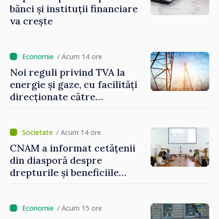
bănci și instituții financiare
va crește
/ Acum 14 ore
Noi reguli privind TVA la
energie și gaze, cu facilități
direcționate către
consumatorii vulnerabili
/ Acum 14 ore
CNAM a informat cetățenii
din diasporă despre
drepturile și beneficiile
asigurării medicale
/ Acum 15 ore