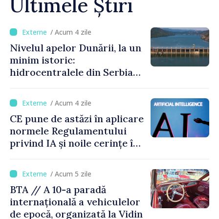
Ultimele Știri
/ Acum 4 zile
Nivelul apelor Dunării, la un
minim istoric:
hidrocentralele din Serbia
funcționează la 20% din
capacitate
/ Acum 4 zile
CE pune de astăzi în aplicare
normele Regulamentului
privind IA și noile cerințe în
materie de transparență
/ Acum 5 zile
BTA // A 10-a paradă
internațională a vehiculelor
de epocă, organizată la Vidin