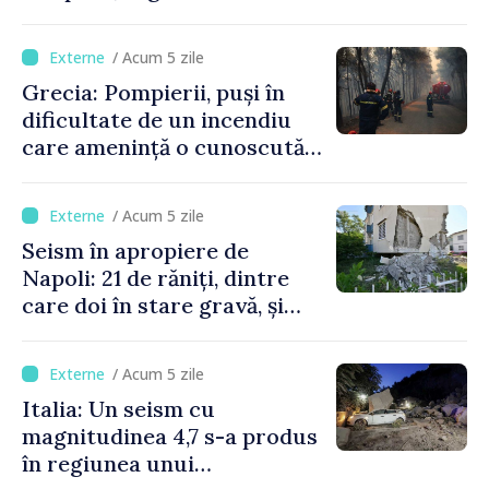
/ Acum 5 zile
Grecia: Pompierii, puși în
dificultate de un incendiu
care amenință o cunoscută
stațiune estivală
/ Acum 5 zile
Seism în apropiere de
Napoli: 21 de răniți, dintre
care doi în stare gravă, și
pagube materiale
/ Acum 5 zile
Italia: Un seism cu
magnitudinea 4,7 s-a produs
în regiunea unui