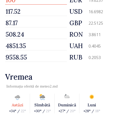
EUR
19.6237
USD
16.6982
GBP
22.5125
RON
3.8611
UAH
0.4045
RUB
0.2053
Vremea
Informația oferită de
meteo2.md
Astăzi
Sîmbătă
Duminică
Luni
+34° /
22°
+30° /
21°
+27° /
20°
+28° /
18°