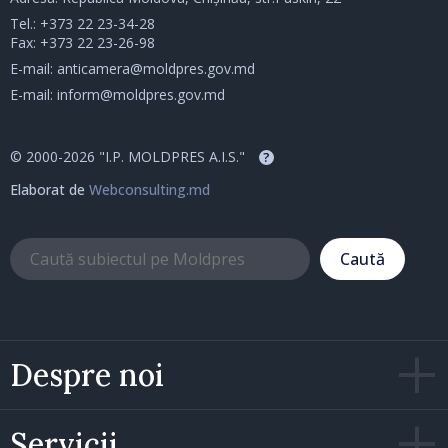
Tel.:
+373 22 23-34-28
Fax: +373 22 23-26-98
E-mail:
anticamera@moldpres.gov.md
E-mail:
inform@moldpres.gov.md
© 2000-2026 "I.P. MOLDPRES A.I.S."
?
Elaborat de
Webconsulting.md
Caută
Despre noi
Servicii