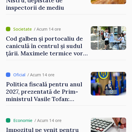
Nistru, depistate de
inspectorii de mediu
/ Acum 14 ore
Cod galben și portocaliu de
caniculă în centrul și sudul
țării. Maximele termice vor
ajunge până la 37°C
/ Acum 14 ore
Politica fiscală pentru anul
2027, prezentată de Prim-
ministrul Vasile Tofan:
Reducerea poverii pe muncă,
stimularea investițiilor și o
taxare mai echitabilă
/ Acum 14 ore
Impozitul pe venit pentru