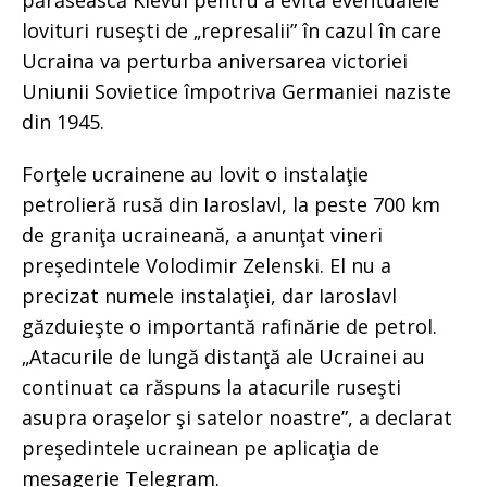
părăsească Kievul pentru a evita eventualele
lovituri ruseşti de „represalii” în cazul în care
Ucraina va perturba aniversarea victoriei
Uniunii Sovietice împotriva Germaniei naziste
din 1945.
Forţele ucrainene au lovit o instalaţie
petrolieră rusă din Iaroslavl, la peste 700 km
de graniţa ucraineană, a anunţat vineri
preşedintele Volodimir Zelenski. El nu a
precizat numele instalaţiei, dar Iaroslavl
găzduieşte o importantă rafinărie de petrol.
„Atacurile de lungă distanţă ale Ucrainei au
continuat ca răspuns la atacurile ruseşti
asupra oraşelor şi satelor noastre”, a declarat
preşedintele ucrainean pe aplicaţia de
mesagerie Telegram.