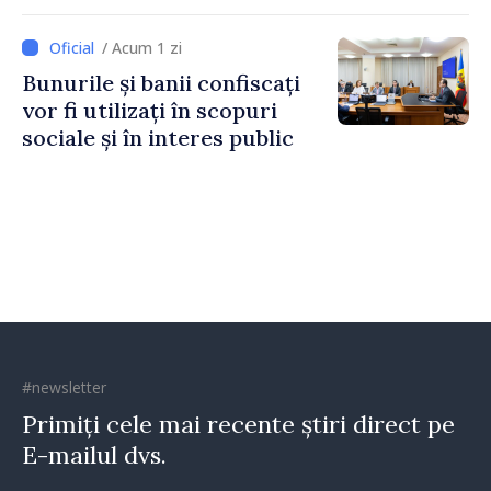
Unit al Marii Britanii și
Irlandei de Nord, Fern
/ Acum 1 zi
Horine
Bunurile și banii confiscați
vor fi utilizați în scopuri
sociale și în interes public
#newsletter
Primiți cele mai recente știri direct pe
E-mailul dvs.