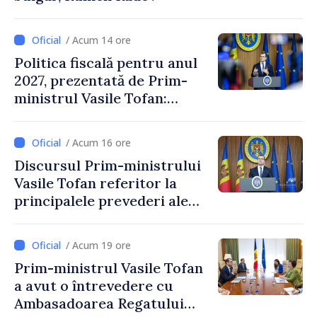
/ Acum 14 ore
Politica fiscală pentru anul
2027, prezentată de Prim-
ministrul Vasile Tofan:
Reducerea poverii pe muncă,
stimularea investițiilor și o
/ Acum 16 ore
taxare mai echitabilă
Discursul Prim-ministrului
Vasile Tofan referitor la
principalele prevederi ale
politicii fiscale pentru anul
2027
/ Acum 19 ore
Prim-ministrul Vasile Tofan
a avut o întrevedere cu
Ambasadoarea Regatului