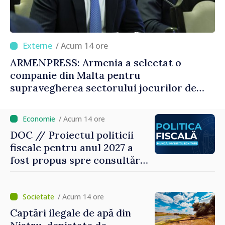
/ Acum 14 ore
ARMENPRESS: Armenia a selectat o
companie din Malta pentru
supravegherea sectorului jocurilor de
noroc
/ Acum 14 ore
DOC // Proiectul politicii
fiscale pentru anul 2027 a
fost propus spre consultări
publice
/ Acum 14 ore
Captări ilegale de apă din