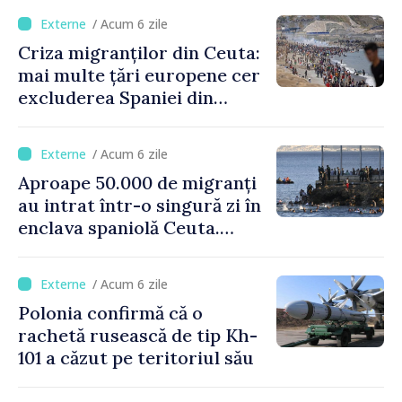
crizei migranților din Ceuta
/ Acum 6 zile
Criza migranților din Ceuta:
mai multe țări europene cer
excluderea Spaniei din
spațiul Schengen
/ Acum 6 zile
Aproape 50.000 de migranți
au intrat într-o singură zi în
enclava spaniolă Ceuta.
Italia evocă suspendarea
Schengen cu Spania
/ Acum 6 zile
Polonia confirmă că o
rachetă rusească de tip Kh-
101 a căzut pe teritoriul său