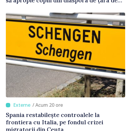
să apropie copiii din diaspora de țara de
origine
/ Acum 20 ore
Spania restabilește controalele la
frontiera cu Italia, pe fondul crizei
migratorii din Ceuta