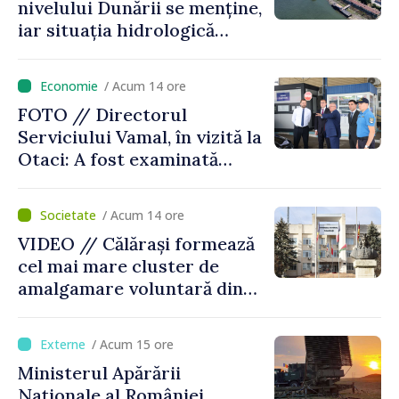
nivelului Dunării se menține,
iar situația hidrologică
rămâne dificilă
/ Acum 14 ore
FOTO // Directorul
Serviciului Vamal, în vizită la
Otaci: A fost examinată
posibilitatea dotării Zonei de
control vamal cu un scanner
/ Acum 14 ore
performant
VIDEO // Călărași formează
cel mai mare cluster de
amalgamare voluntară din
Republica Moldova. Consiliul
orășenesc a aprobat decizia
/ Acum 15 ore
finală
Ministerul Apărării
Naționale al României,