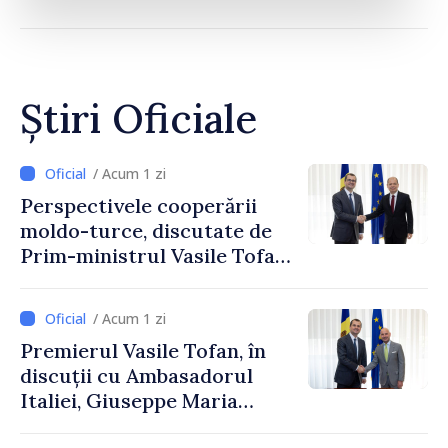
Știri Oficiale
/ Acum 1 zi
Perspectivele cooperării
moldo-turce, discutate de
Prim-ministrul Vasile Tofan
și Ambasadorul Turciei,
Uygar Mustafa Sertel
/ Acum 1 zi
Premierul Vasile Tofan, în
discuții cu Ambasadorul
Italiei, Giuseppe Maria
Perricone