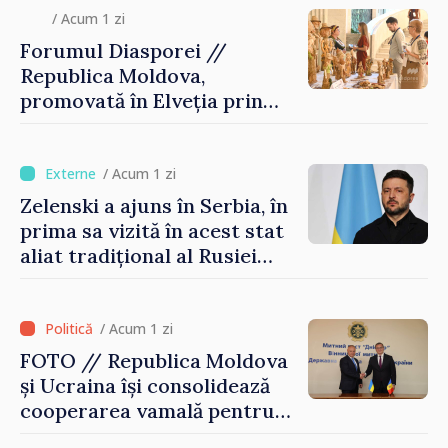
/ Acum 1 zi
Forumul Diasporei //
Republica Moldova,
promovată în Elveția prin
turism, investiții și
exporturi
/ Acum 1 zi
Zelenski a ajuns în Serbia, în
prima sa vizită în acest stat
aliat tradițional al Rusiei
după 2022
/ Acum 1 zi
FOTO // Republica Moldova
și Ucraina își consolidează
cooperarea vamală pentru
securizarea frontierei și