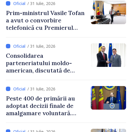
/ 31 Iulie, 2026
Prim-ministrul Vasile Tofan
a avut o convorbire
telefonică cu Premierul
Ucrainei, Sergii Korețkii
/ 31 Iulie, 2026
Consolidarea
parteneriatului moldo-
american, discutată de
Prim-ministrul Vasile Tofan
și însărcinatul cu afaceri al
/ 31 Iulie, 2026
SUA, Nick Pietrowicz
Peste 400 de primării au
adoptat decizii finale de
amalgamare voluntară.
Secretarul general al
Guvernului, Alexei Buzu:
/ 31 Iulie, 2026