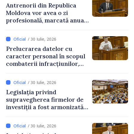
Antrenorii din Republica
Moldova vor avea o zi
profesională, marcată anual
pe 25 septembrie
/ 30 Iulie, 2026
Prelucrarea datelor cu
caracter personal în scopul
combaterii infracțiunilor,
reglementată de o nouă lege
/ 30 Iulie, 2026
Legislația privind
supravegherea firmelor de
investiții a fost armonizată
cu normele UE
/ 30 Iulie, 2026