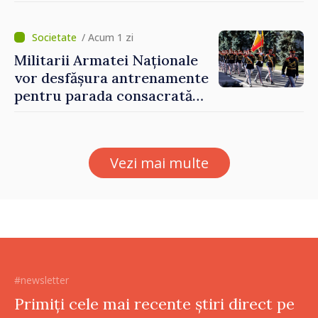
prezentate de vicepremierul
Eugeniu Osmochescu, la
Forumul Diasporei
/ Acum 1 zi
Militarii Armatei Naționale
vor desfășura antrenamente
pentru parada consacrată
Zilei Independenței
Vezi mai multe
#newsletter
Primiți cele mai recente știri direct pe