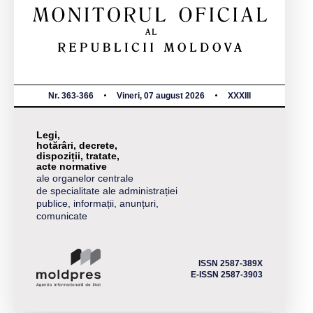
Nr. 363-366
Vineri, 07 august 2026
XXXIII
Legi,
hotărâri, decrete,
dispoziții, tratate,
acte normative
ale organelor centrale
de specialitate ale administrației
publice, informații, anunțuri,
comunicate
ISSN 2587-389X
E-ISSN 2587-3903