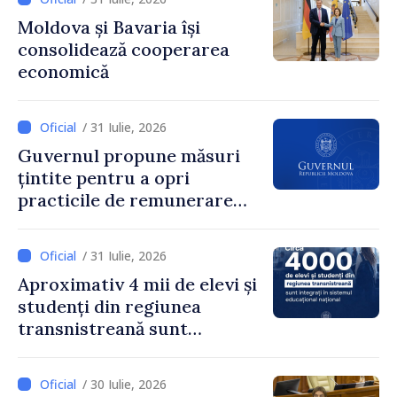
„85,5% dintre primării au
Moldova și Bavaria își
inițiat procesul. Le
consolidează cooperarea
mulțumim aleșilor locali
economică
pentru că au pus pe primul
loc interesul oamenilor și
dezvoltar
/ 31 Iulie, 2026
Guvernul propune măsuri
țintite pentru a opri
practicile de remunerare
exagerată
/ 31 Iulie, 2026
Aproximativ 4 mii de elevi și
studenți din regiunea
transnistreană sunt
integrați în sistemul
educațional național
/ 30 Iulie, 2026