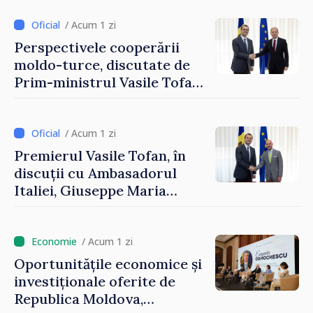
integrarea europeană.
Reuniune la Moghiliov-
/ Acum 1 zi
Podolsk
Perspectivele cooperării
moldo-turce, discutate de
Prim-ministrul Vasile Tofan
și Ambasadorul Turciei,
Uygar Mustafa Sertel
/ Acum 1 zi
Premierul Vasile Tofan, în
discuții cu Ambasadorul
Italiei, Giuseppe Maria
Perricone
/ Acum 1 zi
Oportunitățile economice și
investiționale oferite de
Republica Moldova,