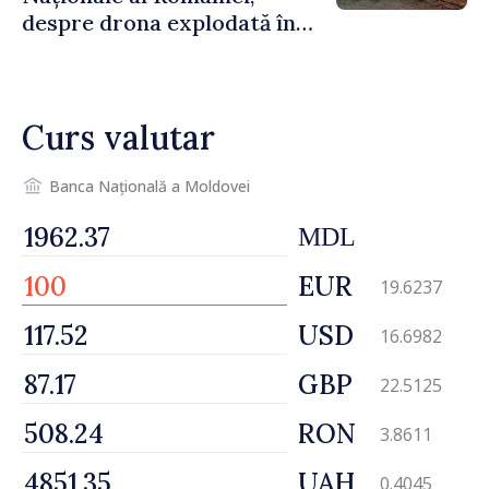
despre drona explodată în
Bulgaria: „Radarele noastre
nu au detectat niciun
vehicul aerian”
Curs valutar
Banca Națională a Moldovei
MDL
EUR
19.6237
USD
16.6982
GBP
22.5125
RON
3.8611
UAH
0.4045