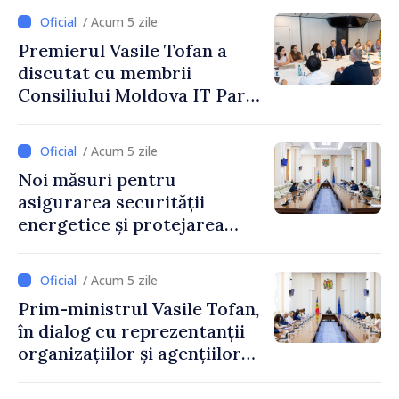
/ Acum 5 zile
Premierul Vasile Tofan a
discutat cu membrii
Consiliului Moldova IT Park:
„Guvernul va fi un aliat al
industriei IT”
/ Acum 5 zile
Noi măsuri pentru
asigurarea securității
energetice și protejarea
resurselor de apă, aprobate
de CNMC
/ Acum 5 zile
Prim-ministrul Vasile Tofan,
în dialog cu reprezentanții
organizațiilor și agențiilor
internaționale din Republica
Moldova