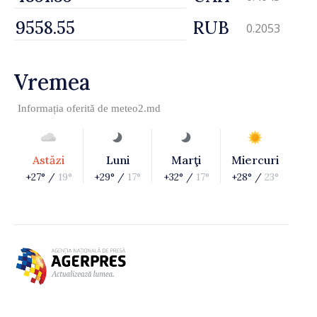
RUB
0.2053
Vremea
Informația oferită de
meteo2.md
Astăzi
Luni
Marţi
Miercuri
+27° /
19°
+29° /
17°
+32° /
17°
+28° /
23°