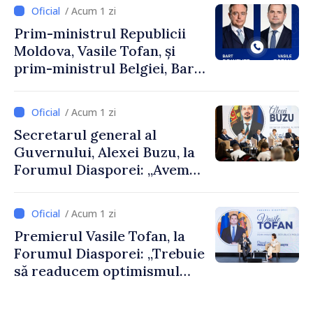
/ Acum 1 zi
Prim-ministrul Republicii
Moldova, Vasile Tofan, și
prim-ministrul Belgiei, Bart
De Wever, au discutat
despre parcursul european
/ Acum 1 zi
al Republicii Moldova.
Secretarul general al
Guvernului, Alexei Buzu, la
Forumul Diasporei: „Avem
nevoie de fiecare dintre
dumneavoastră pentru a
/ Acum 1 zi
construi comunități mai
Premierul Vasile Tofan, la
puternice”
Forumul Diasporei: „Trebuie
să readucem optimismul
oamenilor și încrederea că
Republica Moldova merge în