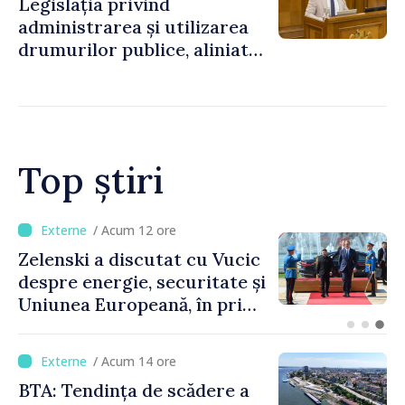
Legislația privind
administrarea și utilizarea
drumurilor publice, aliniată
la standardele UE
Top știri
/ Acum 8 ore
Bulgaria: Ambasadoarea
Ucrainei, convocată la
Ministerul de Externe în
legătură cu drona prăbușită
/ Acum 14 ore
BTA: Tendința de scădere a