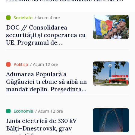
protejeze”
/ Acum 4 ore
DOC // Consolidarea
securității și cooperarea cu
UE. Programul de
implementare a Strategiei
Naționale de Apărare pentru
perioada 2024–2034,
/ Acum 12 ore
publicat în Monitorul Oficial
Adunarea Populară a
Găgăuziei trebuie să aibă un
mandat deplin. Președinta
Maia Sandu: „Alegerile să fie
libere și corecte””
/ Acum 12 ore
Linia electrică de 330 kV
Bălți–Dnestrovsk, grav