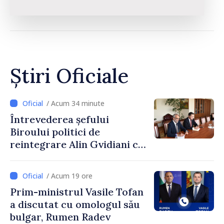
Știri Oficiale
/ Acum 34 minute
Întrevederea șefului
Biroului politici de
reintegrare Alin Gvidiani cu
reprezentanții Misiunii
Comitetului Internațional al
/ Acum 19 ore
Crucii Roșii în Moldova
Prim-ministrul Vasile Tofan
a discutat cu omologul său
bulgar, Rumen Radev