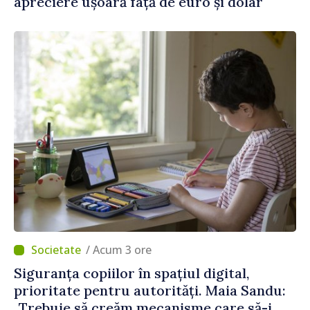
apreciere ușoară față de euro și dolar
/ Acum 3 ore
Siguranța copiilor în spațiul digital,
prioritate pentru autorități. Maia Sandu:
„Trebuie să creăm mecanisme care să-i