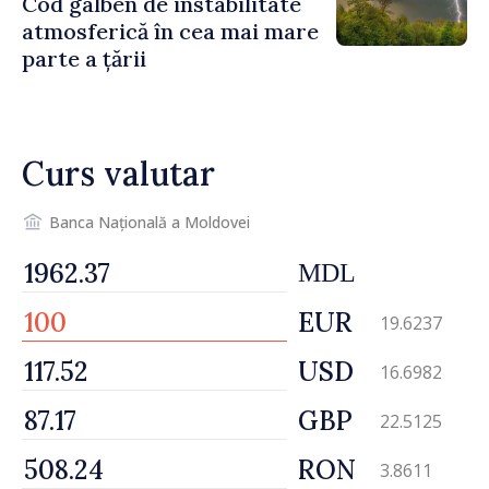
Cod galben de instabilitate
regim prioritar
atmosferică în cea mai mare
parte a țării
Curs valutar
Banca Națională a Moldovei
MDL
EUR
19.6237
USD
16.6982
GBP
22.5125
RON
3.8611