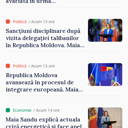
avariată în urma
calamităților naturale
/ Acum 13 ore
Sancțiuni disciplinare după
vizita delegației talibanilor
în Republica Moldova. Maia
Sandu: „Este rușinos că
oameni cu funcții înalte nu
cunosc politica statului”
/ Acum 13 ore
Republica Moldova
avansează în procesul de
integrare europeană. Maia
Sandu: „Nu ne blochează
niciun stat”
/ Acum 14 ore
Maia Sandu explică actuala
criză energetică și face apel