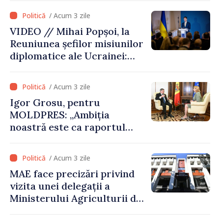
hidrologice din bazinul
/ Acum 3 zile
râului Nistru și proiecte
VIDEO // Mihai Popșoi, la
comune în infrastructură și
Reuniunea șefilor misiunilor
energie
diplomatice ale Ucrainei:
„Republica Moldova a făcut
alegerea. Ne-am alăturat
/ Acum 3 zile
Ucrainei”
Igor Grosu, pentru
MOLDPRES: „Ambiția
noastră este ca raportul
Comisiei Europene din acest
an să fie și mai bun”
/ Acum 3 zile
MAE face precizări privind
vizita unei delegații a
Ministerului Agriculturii din
Afganistan la Chișinău