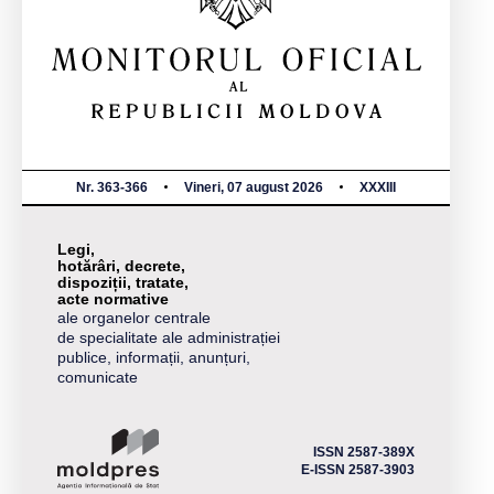
Nr. 363-366
Vineri, 07 august 2026
XXXIII
Legi,
hotărâri, decrete,
dispoziții, tratate,
acte normative
ale organelor centrale
de specialitate ale administrației
publice, informații, anunțuri,
comunicate
ISSN 2587-389X
E-ISSN 2587-3903