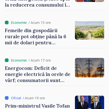
la reducerea consumului în
orele de vârf: „Doar astfel
putem menține prețurile la
un nivel mai mic”
/ Acum 15 ore
Femeile din gospodării
rurale pot obține până la 6
mii de dolari pentru
investiții în afaceri verzi şi
durabile
/ Acum 17 ore
Energocom: Deficit de
energie electrică în orele de
vârf; consumatorii sunt
îndemnați să economisească
/ Acum 19 ore
Prim-ministrul Vasile Tofan