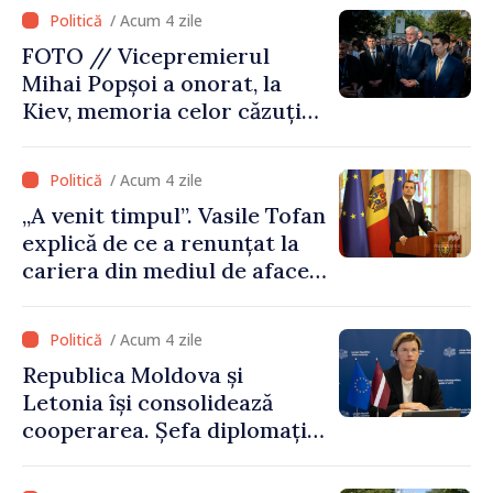
/ Acum 4 zile
FOTO // Vicepremierul
Mihai Popșoi a onorat, la
Kiev, memoria celor căzuți
pentru libertatea Ucrainei:
„Acest război trebuie să
/ Acum 4 zile
înceteze”
„A venit timpul”. Vasile Tofan
explică de ce a renunțat la
cariera din mediul de afaceri
pentru a prelua funcția de
premier. Ce crede Igor
/ Acum 4 zile
Grosu despre noul șef al
Republica Moldova și
Guvernului
Letonia își consolidează
cooperarea. Șefa diplomației
letone vine la Chișinău