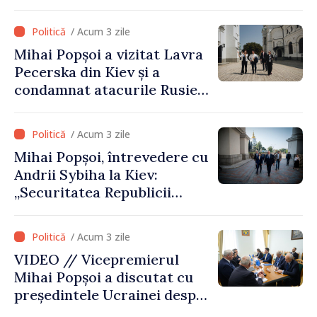
recunoaște guvernarea
talibană. Aprobarea acestei
/ Acum 3 zile
vizite a fost o eroare de
Mihai Popșoi a vizitat Lavra
evaluare și de coordonare
Pecerska din Kiev și a
instituțională”
condamnat atacurile Rusiei
asupra patrimoniului
cultural al Ucrainei
/ Acum 3 zile
Mihai Popșoi, întrevedere cu
Andrii Sybiha la Kiev:
„Securitatea Republicii
Moldova este strâns legată
de securitatea Ucrainei”
/ Acum 3 zile
VIDEO // Vicepremierul
Mihai Popșoi a discutat cu
președintele Ucrainei despre
gestionarea situației