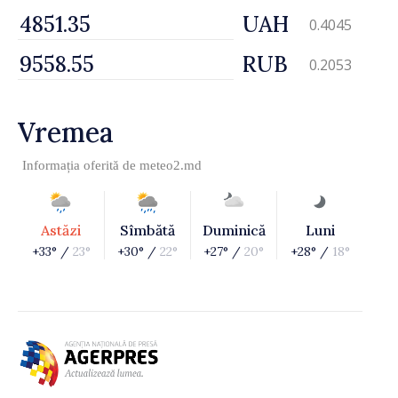
UAH
0.4045
RUB
0.2053
Vremea
Informația oferită de
meteo2.md
Astăzi
Sîmbătă
Duminică
Luni
+33° /
23°
+30° /
22°
+27° /
20°
+28° /
18°