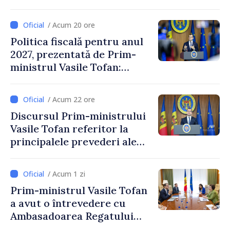
/ Acum 20 ore
Politica fiscală pentru anul
2027, prezentată de Prim-
ministrul Vasile Tofan:
Reducerea poverii pe muncă,
stimularea investițiilor și o
/ Acum 22 ore
taxare mai echitabilă
Discursul Prim-ministrului
Vasile Tofan referitor la
principalele prevederi ale
politicii fiscale pentru anul
2027
/ Acum 1 zi
Prim-ministrul Vasile Tofan
a avut o întrevedere cu
Ambasadoarea Regatului
Unit al Marii Britanii și