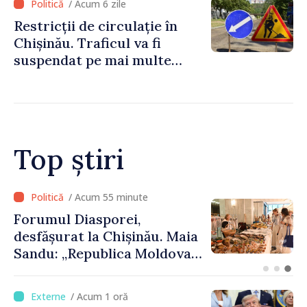
/ Acum 6 zile
Restricții de circulație în
Chișinău. Traficul va fi
suspendat pe mai multe
străzi
Top știri
/ Acum 55 minute
Forumul Diasporei,
desfășurat la Chișinău. Maia
Sandu: „Republica Moldova
avansează cu viteză spre UE,
iar diaspora poate juca un
/ Acum 1 oră
rol important în promovarea