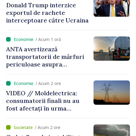
Donald Trump interzice
și susținerea acestui
exportul de rachete
parcurs”
interceptoare către Ucraina
/ Acum 1 oră
ANTA avertizează
transportatorii de mărfuri
periculoase asupra
riscurilor sporite pe timp de
caniculă
/ Acum 2 ore
VIDEO // Moldelectrica:
consumatorii finali nu au
fost afectați în urma
avarierii Liniei Bălți–
Dnestrovsk. Lucrările de
/ Acum 2 ore
reparație vor fi efectuate în