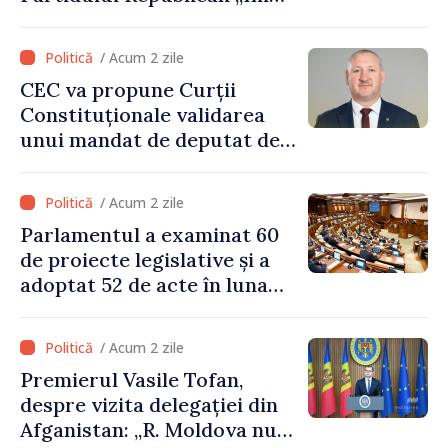
Moldovei” pentru 12 luni
/ Acum 2 zile
CEC va propune Curții
Constituționale validarea
unui mandat de deputat de
pe lista PAS
/ Acum 2 zile
Parlamentul a examinat 60
de proiecte legislative și a
adoptat 52 de acte în luna
iulie
/ Acum 2 zile
Premierul Vasile Tofan,
despre vizita delegației din
Afganistan: „R. Moldova nu