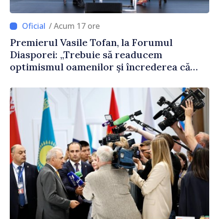
/ Acum 17 ore
Premierul Vasile Tofan, la Forumul
Diasporei: „Trebuie să readucem
optimismul oamenilor și încrederea că
Republica Moldova merge în direcția
corectă”