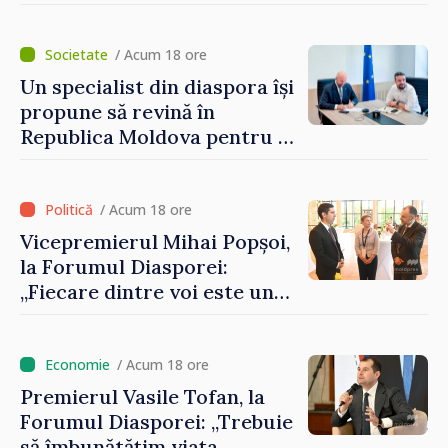
Artificială
/ Acum 18 ore
Un specialist din diaspora își
propune să revină în
Republica Moldova pentru a
contribui la dezvoltarea
registrului naval național
/ Acum 18 ore
Vicepremierul Mihai Popșoi,
la Forumul Diasporei:
„Fiecare dintre voi este un
ambasador al țării noastre și
contribuie la promovarea
imaginii Republicii Moldova”
/ Acum 18 ore
Premierul Vasile Tofan, la
Forumul Diasporei: „Trebuie
să îmbunătățim viața