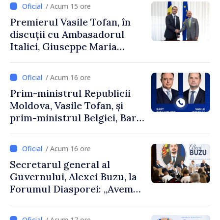
/ Acum 15 ore
Premierul Vasile Tofan, în
discuții cu Ambasadorul
Italiei, Giuseppe Maria
Perricone
/ Acum 16 ore
Prim-ministrul Republicii
Moldova, Vasile Tofan, și
prim-ministrul Belgiei, Bart
De Wever, au discutat
despre parcursul european
/ Acum 16 ore
al Republicii Moldova.
Secretarul general al
Guvernului, Alexei Buzu, la
Forumul Diasporei: „Avem
nevoie de fiecare dintre
dumneavoastră pentru a
/ Acum 17 ore