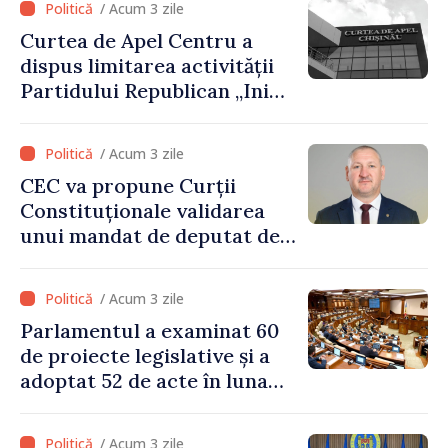
/ Acum 3 zile
milioane de lei oferite de
Curtea de Apel Centru a
Guvern
dispus limitarea activității
Partidului Republican „Inima
Moldovei” pentru 12 luni
/ Acum 3 zile
CEC va propune Curții
Constituționale validarea
unui mandat de deputat de
pe lista PAS
/ Acum 3 zile
Parlamentul a examinat 60
de proiecte legislative și a
adoptat 52 de acte în luna
iulie
/ Acum 3 zile