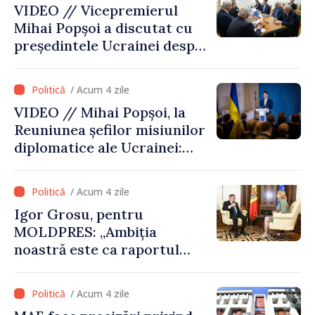
VIDEO // Vicepremierul
Mihai Popșoi a discutat cu
președintele Ucrainei despre
gestionarea situației
hidrologice din bazinul
/ Acum 4 zile
râului Nistru și proiecte
VIDEO // Mihai Popșoi, la
comune în infrastructură și
Reuniunea șefilor misiunilor
energie
diplomatice ale Ucrainei:
„Republica Moldova a făcut
alegerea. Ne-am alăturat
/ Acum 4 zile
Ucrainei”
Igor Grosu, pentru
MOLDPRES: „Ambiția
noastră este ca raportul
Comisiei Europene din acest
an să fie și mai bun”
/ Acum 4 zile