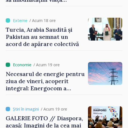
oamenilor și să repornim
motoarele economiei”
/ Acum 18 ore
Turcia, Arabia Saudită și
Pakistan au semnat un
acord de apărare colectivă
/ Acum 19 ore
Necesarul de energie pentru
ziua de vineri, acoperit
integral: Energocom a
rezervat volumele
/ Acum 19 ore
GALERIE FOTO // Diaspora,
acasă: Imagini de la cea mai