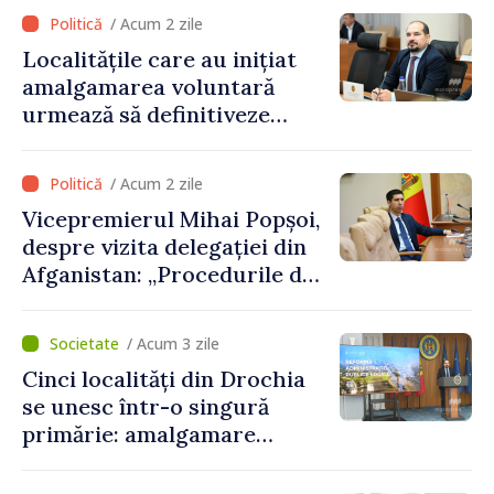
/ Acum 2 zile
Localitățile care au inițiat
amalgamarea voluntară
urmează să definitiveze
procedurile necesare pe
parcursul lunii august
/ Acum 2 zile
Vicepremierul Mihai Popșoi,
despre vizita delegației din
Afganistan: „Procedurile de
acordare a vizelor au fost
respectate întocmai. Nu s-
/ Acum 3 zile
au constatat încălcări ale
Cinci localități din Drochia
prevederilor legale”
se unesc într-o singură
primărie: amalgamare
voluntară susținută cu
stimulente de peste 28 de