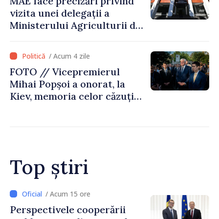
MAE face precizări privind
vizita unei delegații a
Ministerului Agriculturii din
Afganistan la Chișinău
/ Acum 4 zile
FOTO // Vicepremierul
Mihai Popșoi a onorat, la
Kiev, memoria celor căzuți
pentru libertatea Ucrainei:
„Acest război trebuie să
înceteze”
Top știri
/ Acum 15 ore
Perspectivele cooperării
F