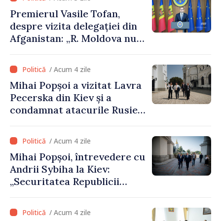
Premierul Vasile Tofan,
despre vizita delegației din
Afganistan: „R. Moldova nu
recunoaște guvernarea
talibană. Aprobarea acestei
/ Acum 4 zile
vizite a fost o eroare de
Mihai Popșoi a vizitat Lavra
evaluare și de coordonare
Pecerska din Kiev și a
instituțională”
condamnat atacurile Rusiei
asupra patrimoniului
cultural al Ucrainei
/ Acum 4 zile
Mihai Popșoi, întrevedere cu
Andrii Sybiha la Kiev:
„Securitatea Republicii
Moldova este strâns legată
de securitatea Ucrainei”
/ Acum 4 zile