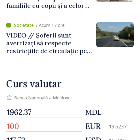
familiile cu copii și a celor
pentru incapacitate
temporară de muncă
/ Acum 17 ore
VIDEO // Șoferii sunt
avertizați să respecte
restricțiile de circulație pe
drumul R3, unde se
desfășoară lucrări de
reparație
Curs valutar
Banca Națională a Moldovei
MDL
EUR
19.6237