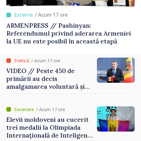
/ Acum 17 ore
ARMENPRESS // Pashinyan:
Referendumul privind aderarea Armeniei
la UE nu este posibil în această etapă
/ Acum 17 ore
VIDEO // Peste 450 de
primării au decis
amalgamarea voluntară și
vor beneficia de fonduri
pentru investiții. Igor
Grosu: „Este important să
/ Acum 17 ore
depășim blocajele și să dăm o
Elevii moldoveni au cucerit
șansă localităților să se
trei medalii la Olimpiada
dezvolte”
Internațională de Inteligență