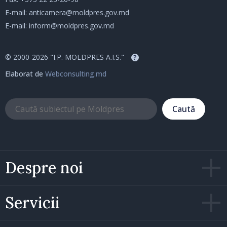
E-mail:
anticamera@moldpres.gov.md
E-mail:
inform@moldpres.gov.md
© 2000-2026 "I.P. MOLDPRES A.I.S."
?
Elaborat de
Webconsulting.md
Caută
Despre noi
Servicii