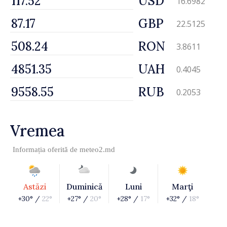
USD
16.6982
GBP
22.5125
RON
3.8611
UAH
0.4045
RUB
0.2053
Vremea
Informația oferită de
meteo2.md
Astăzi
Duminică
Luni
Marţi
+30° /
22°
+27° /
20°
+28° /
17°
+32° /
18°