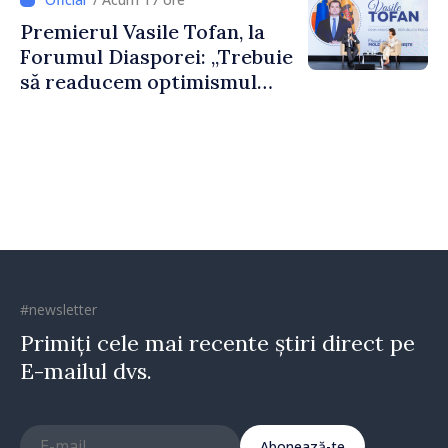
construi comunități mai
Premierul Vasile Tofan, la
puternice”
Forumul Diasporei: „Trebuie
să readucem optimismul
oamenilor și încrederea că
Republica Moldova merge în
direcția corectă”
#newsletter
Primiți cele mai recente știri direct pe
E-mailul dvs.
Abonează-te