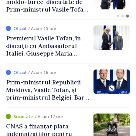
moldo-turce, discutate de
R
Prim-ministrul Vasile Tofan
p
și Ambasadorul Turciei,
t
Uygar Mustafa Sertel
e
/ Acum 15 ore
Premierul Vasile Tofan, în
discuții cu Ambasadorul
Italiei, Giuseppe Maria
Perricone
/ Acum 16 ore
Prim-ministrul Republicii
Moldova, Vasile Tofan, și
prim-ministrul Belgiei, Bart
De Wever, au discutat
despre parcursul european
/ Acum 17 ore
al Republicii Moldova.
CNAS a finanțat plata
indemnizațiilor pentru