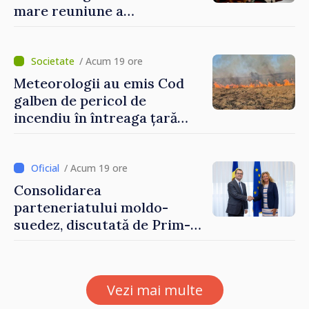
mare reuniune a
moldovenilor de peste
hotare
/ Acum 19 ore
Meteorologii au emis Cod
galben de pericol de
incendiu în întreaga țară
până pe 14 august
/ Acum 19 ore
Consolidarea
parteneriatului moldo-
suedez, discutată de Prim-
ministrul Vasile Tofan și
Ambasadoarea Suediei,
Petra Lärke
Vezi mai multe