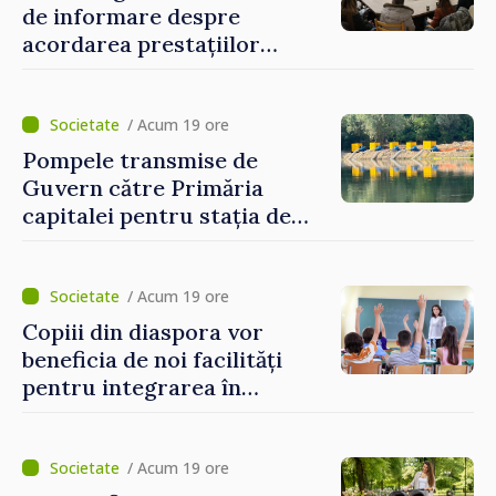
de informare despre
acordarea prestațiilor
sociale și serviciile
electronice. Cetățenii,
invitați să se înscrie la
/ Acum 19 ore
eveniment
Pompele transmise de
Guvern către Primăria
capitalei pentru stația de
captarea a apei de la Vadul
lui Vodă au fost instalate și
puse în funcțiune
/ Acum 19 ore
Copiii din diaspora vor
beneficia de noi facilități
pentru integrarea în
sistemul educațional din
Republica Moldova
/ Acum 19 ore