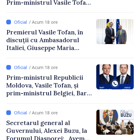
Prim-ministrul Vasile Tofan
și Ambasadorul Turciei,
Uygar Mustafa Sertel
/ Acum 18 ore
Premierul Vasile Tofan, în
discuții cu Ambasadorul
Italiei, Giuseppe Maria
Perricone
/ Acum 18 ore
Prim-ministrul Republicii
Moldova, Vasile Tofan, și
prim-ministrul Belgiei, Bart
De Wever, au discutat
despre parcursul european
/ Acum 18 ore
al Republicii Moldova.
Secretarul general al
Guvernului, Alexei Buzu, la
Forumul Diasporei: „Avem