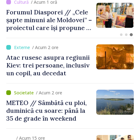
/ Acum 1 oră
Forumul Diasporei // „Cele
șapte minuni ale Moldovei” –
proiectul care își propune să
apropie copiii din diaspora
de țara de origine
/ Acum 2 ore
Atac rusesc asupra regiunii
Kiev: trei persoane, inclusiv
un copil, au decedat
/ Acum 2 ore
METEO // Sâmbătă cu ploi,
duminică cu soare: până la
35 de grade în weekend
/ Acum 15 ore