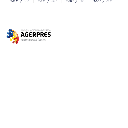
+30° /
22°
+27° /
20°
+29° /
18°
+32° /
20°