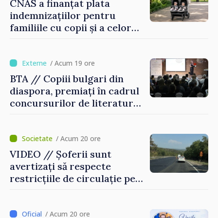
CNAS a finanțat plata
indemnizațiilor pentru
familiile cu copii și a celor
pentru incapacitate
temporară de muncă
/ Acum 19 ore
BTA // Copiii bulgari din
diaspora, premiați în cadrul
concursurilor de literatură,
artă și muzică organizate de
Agenția Executivă pentru
Bulgarii din Străinătate
/ Acum 20 ore
VIDEO // Șoferii sunt
avertizați să respecte
restricțiile de circulație pe
drumul R3, unde se
desfășoară lucrări de
reparație
/ Acum 20 ore