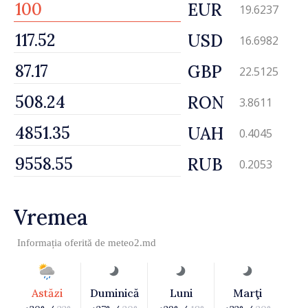
EUR
19.6237
USD
16.6982
GBP
22.5125
RON
3.8611
UAH
0.4045
RUB
0.2053
Vremea
Informația oferită de
meteo2.md
Astăzi
Duminică
Luni
Marţi