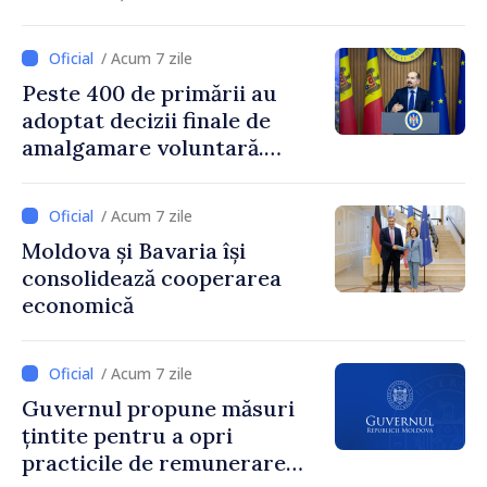
Prim-ministrul Vasile Tofan
și însărcinatul cu afaceri al
/ Acum 7 zile
SUA, Nick Pietrowicz
Peste 400 de primării au
adoptat decizii finale de
amalgamare voluntară.
Secretarul general al
Guvernului, Alexei Buzu:
/ Acum 7 zile
„85,5% dintre primării au
Moldova și Bavaria își
inițiat procesul. Le
consolidează cooperarea
mulțumim aleșilor locali
economică
pentru că au pus pe primul
loc interesul oamenilor și
dezvoltar
/ Acum 7 zile
Guvernul propune măsuri
țintite pentru a opri
practicile de remunerare