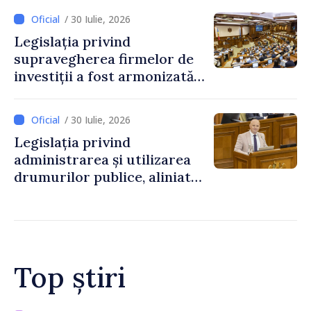
/ 30 Iulie, 2026
Legislația privind
supravegherea firmelor de
investiții a fost armonizată
cu normele UE
/ 30 Iulie, 2026
Legislația privind
administrarea și utilizarea
drumurilor publice, aliniată
la standardele UE
Top știri