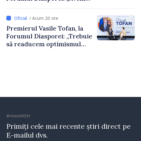
nevoie de fiecare dintre
dumneavoastră pentru a
/ Acum 20 ore
construi comunități mai
Premierul Vasile Tofan, la
puternice”
Forumul Diasporei: „Trebuie
să readucem optimismul
oamenilor și încrederea că
Republica Moldova merge în
direcția corectă”
#newsletter
Primiți cele mai recente știri direct pe
E-mailul dvs.