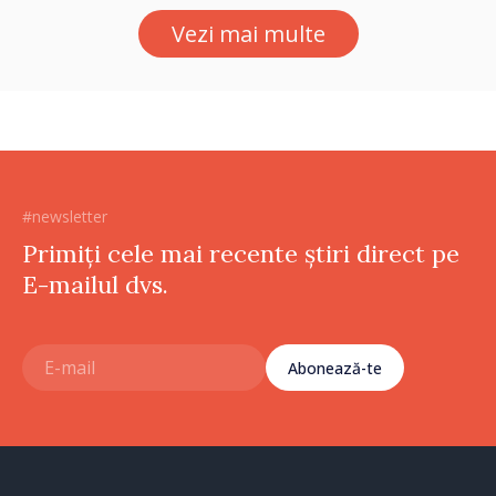
Grosu: „Este important să
Vezi mai multe
depășim blocajele și să dăm o
șansă localităților să se
dezvolte”
#newsletter
Primiți cele mai recente știri direct pe
E-mailul dvs.
Abonează-te