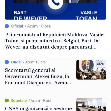
/ Acum 18 ore
Prim-ministrul Republicii Moldova, Vasile
Tofan, și prim-ministrul Belgiei, Bart De
Wever, au discutat despre parcursul
european al Republicii Moldova.
/ Acum 18 ore
Secretarul general al
Guvernului, Alexei Buzu, la
Forumul Diasporei: „Avem
nevoie de fiecare dintre
dumneavoastră pentru a
construi comunități mai
/ Acum 19 ore
puternice”
CNAS organizează o sesiune