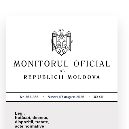
Nr. 363-366
Vineri, 07 august 2026
XXXIII
Legi,
hotărâri, decrete,
dispoziții, tratate,
acte normative