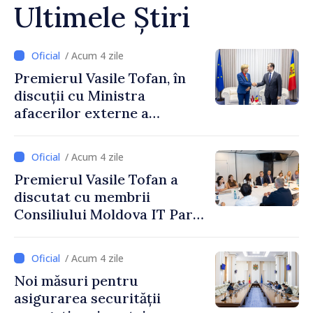
Ultimele Știri
/ Acum 4 zile
Premierul Vasile Tofan, în
discuții cu Ministra
afacerilor externe a
Letoniei, Baiba Braže
/ Acum 4 zile
Premierul Vasile Tofan a
discutat cu membrii
Consiliului Moldova IT Park:
„Guvernul va fi un aliat al
industriei IT”
/ Acum 4 zile
Noi măsuri pentru
asigurarea securității