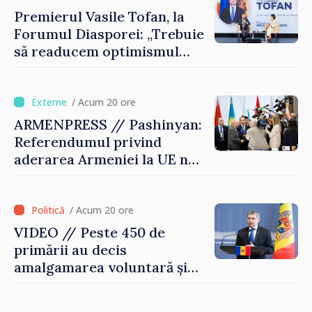
Premierul Vasile Tofan, la
Forumul Diasporei: „Trebuie
să readucem optimismul
oamenilor și încrederea că
Republica Moldova merge în
direcția corectă”
/ Acum 20 ore
ARMENPRESS // Pashinyan:
Referendumul privind
aderarea Armeniei la UE nu
este posibil în această etapă
/ Acum 20 ore
VIDEO // Peste 450 de
primării au decis
amalgamarea voluntară și
vor beneficia de fonduri
pentru investiții. Igor