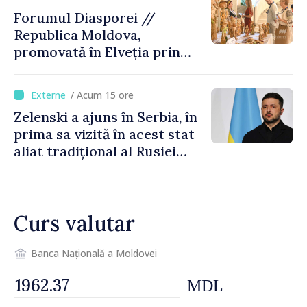
Forumul Diasporei //
Republica Moldova,
promovată în Elveția prin
turism, investiții și
exporturi
/ Acum 15 ore
Zelenski a ajuns în Serbia, în
prima sa vizită în acest stat
aliat tradițional al Rusiei
după 2022
Curs valutar
Banca Națională a Moldovei
MDL