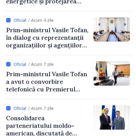
energetice și protejarea
resurselor de apă, aprobate
de CNMC
/ Acum 4 zile
Prim-ministrul Vasile Tofan,
în dialog cu reprezentanții
organizațiilor și agențiilor
internaționale din Republica
Moldova
/ Acum 7 zile
Prim-ministrul Vasile Tofan
a avut o convorbire
telefonică cu Premierul
Ucrainei, Sergii Korețkii
/ Acum 7 zile
Consolidarea
parteneriatului moldo-
american, discutată de