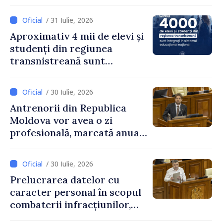
exagerată
/ 31 Iulie, 2026
Aproximativ 4 mii de elevi și
studenți din regiunea
transnistreană sunt
integrați în sistemul
educațional național
/ 30 Iulie, 2026
Antrenorii din Republica
Moldova vor avea o zi
profesională, marcată anual
pe 25 septembrie
/ 30 Iulie, 2026
Prelucrarea datelor cu
caracter personal în scopul
combaterii infracțiunilor,
reglementată de o nouă lege