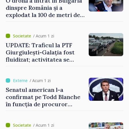
O dronă a intrat în Bulgaria
dinspre România și a
explodat la 100 de metri de
graniță
/ Acum 1 zi
UPDATE: Traficul la PTF
Giurgiulești-Galația fost
fluidizat; activitatea se
desfășoară în condiții
normale
/ Acum 1 zi
Senatul american l-a
confirmat pe Todd Blanche
în funcția de procuror
general al Statelor Unite
/ Acum 1 zi