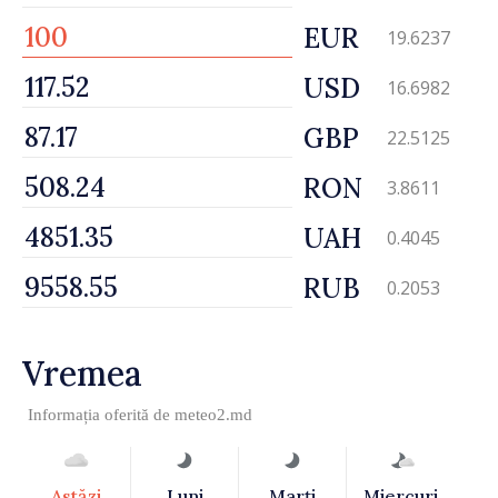
EUR
19.6237
USD
16.6982
GBP
22.5125
RON
3.8611
UAH
0.4045
RUB
0.2053
Vremea
Informația oferită de
meteo2.md
Astăzi
Luni
Marţi
Miercuri