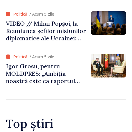
gestionarea situației
hidrologice din bazinul
/ Acum 5 zile
râului Nistru și proiecte
VIDEO // Mihai Popșoi, la
comune în infrastructură și
Reuniunea șefilor misiunilor
energie
diplomatice ale Ucrainei:
„Republica Moldova a făcut
alegerea. Ne-am alăturat
/ Acum 5 zile
Ucrainei”
Igor Grosu, pentru
MOLDPRES: „Ambiția
noastră este ca raportul
Comisiei Europene din acest
an să fie și mai bun”
Top știri