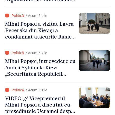
recunoaște guvernarea
talibană. Aprobarea acestei
/ Acum 5 zile
vizite a fost o eroare de
Mihai Popșoi a vizitat Lavra
evaluare și de coordonare
Pecerska din Kiev și a
instituțională”
condamnat atacurile Rusiei
asupra patrimoniului
cultural al Ucrainei
/ Acum 5 zile
Mihai Popșoi, întrevedere cu
Andrii Sybiha la Kiev:
„Securitatea Republicii
Moldova este strâns legată
de securitatea Ucrainei”
/ Acum 5 zile
VIDEO // Vicepremierul
Mihai Popșoi a discutat cu
președintele Ucrainei despre