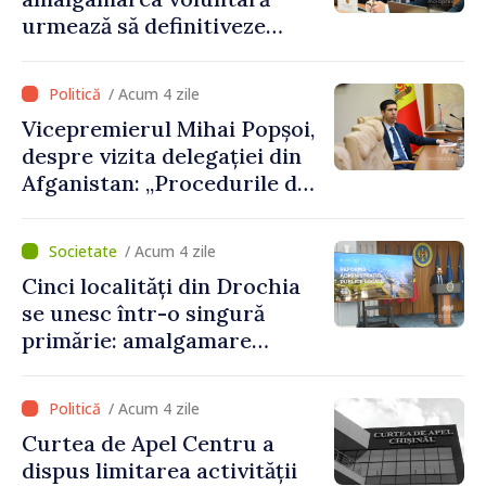
urmează să definitiveze
procedurile necesare pe
parcursul lunii august
/ Acum 4 zile
Vicepremierul Mihai Popșoi,
despre vizita delegației din
Afganistan: „Procedurile de
acordare a vizelor au fost
respectate întocmai. Nu s-
/ Acum 4 zile
au constatat încălcări ale
Cinci localități din Drochia
prevederilor legale”
se unesc într-o singură
primărie: amalgamare
voluntară susținută cu
stimulente de peste 28 de
/ Acum 4 zile
milioane de lei oferite de
Curtea de Apel Centru a
Guvern
dispus limitarea activității