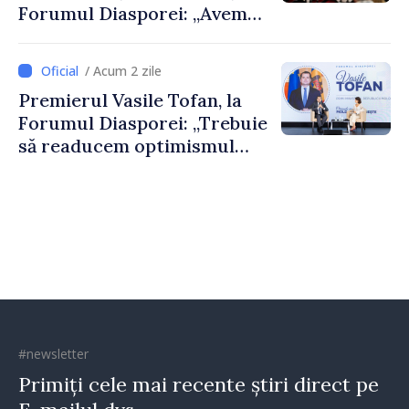
Forumul Diasporei: „Avem
nevoie de fiecare dintre
dumneavoastră pentru a
/ Acum 2 zile
construi comunități mai
Premierul Vasile Tofan, la
puternice”
Forumul Diasporei: „Trebuie
să readucem optimismul
oamenilor și încrederea că
Republica Moldova merge în
direcția corectă”
#newsletter
Primiți cele mai recente știri direct pe