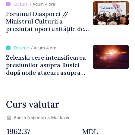
riscă amenzi de zeci de mii
/ Acum 4 ore
de lei de lei
Forumul Diasporei //
Ministrul Culturii a
prezintat oportunitățile de
finanțare pentru proiecte
culturale și mobilitatea
/ Acum 4 ore
artiștilor
Zelenski cere intensificarea
presiunilor asupra Rusiei
după noile atacuri asupra
Ucrainei
Curs valutar
Banca Națională a Moldovei
MDL