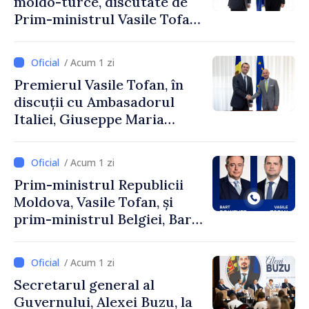
moldo-turce, discutate de
Prim-ministrul Vasile Tofan
și Ambasadorul Turciei,
Uygar Mustafa Sertel
/ Acum 1 zi
Premierul Vasile Tofan, în
discuții cu Ambasadorul
Italiei, Giuseppe Maria
Perricone
/ Acum 1 zi
Prim-ministrul Republicii
Moldova, Vasile Tofan, și
prim-ministrul Belgiei, Bart
De Wever, au discutat
despre parcursul european
/ Acum 1 zi
al Republicii Moldova.
Secretarul general al
Guvernului, Alexei Buzu, la