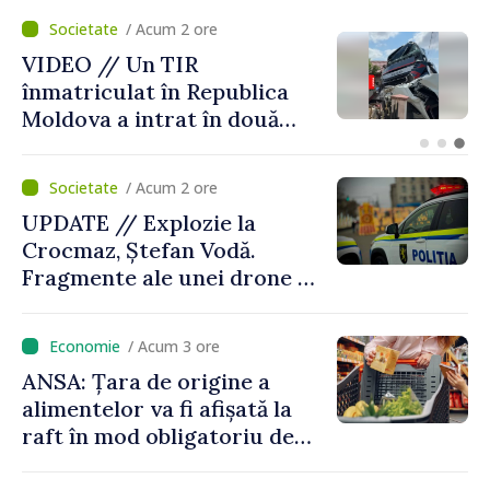
/ Acum 2 ore
/ 
// Un TIR
Zilele Di
culat în Republica
despre Mo
 a intrat în două
culori: „D
ii din Vaslui,
expoziția 
a
stabilită 
/ Acum 2 ore
UPDATE // Explozie la
Crocmaz, Ștefan Vodă.
Fragmente ale unei drone de
luptă depistate la fața
locului
/ Acum 3 ore
ANSA: Țara de origine a
alimentelor va fi afișată la
raft în mod obligatoriu de
luni, 10 august. Comercianții