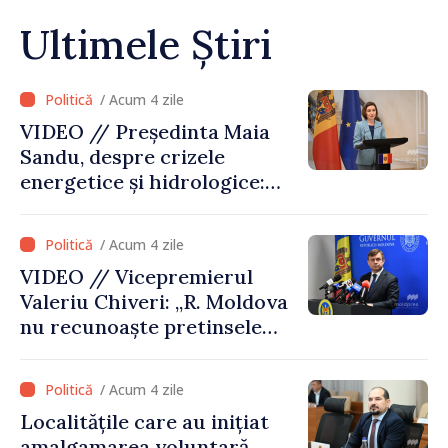
Ultimele Știri
/ Acum 4 zile
VIDEO // Președinta Maia
Sandu, despre crizele
energetice și hidrologice:
„Guvernul va face tot
posibilul pentru a atenua
/ Acum 4 zile
consecințele”
VIDEO // Vicepremierul
Valeriu Chiveri: „R. Moldova
nu recunoaște pretinsele
acte de privatizare realizate
de structurile de la Tiraspol
/ Acum 4 zile
în raioanele de est”
Localitățile care au inițiat
amalgamarea voluntară