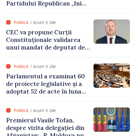
Partidului Republican „Inima
Moldovei” pentru 12 luni
/ Acum 5 zile
CEC va propune Curții
Constituționale validarea
unui mandat de deputat de
pe lista PAS
/ Acum 5 zile
Parlamentul a examinat 60
de proiecte legislative și a
adoptat 52 de acte în luna
iulie
/ Acum 5 zile
Premierul Vasile Tofan,
despre vizita delegației din
Afganistan: „R. Moldova nu