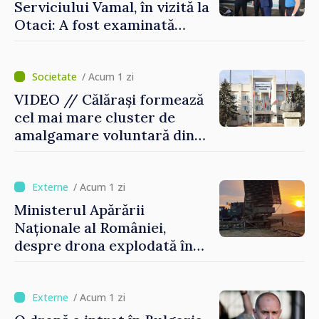
Serviciului Vamal, în vizită la
Otaci: A fost examinată
posibilitatea dotării Zonei de
control vamal cu un scanner
performant
/ Acum 1 zi
VIDEO // Călărași formează
cel mai mare cluster de
amalgamare voluntară din
Republica Moldova. Consiliul
orășenesc a aprobat decizia
finală
/ Acum 1 zi
Ministerul Apărării
Naționale al României,
despre drona explodată în
Bulgaria: „Radarele noastre
nu au detectat niciun
vehicul aerian”
/ Acum 1 zi