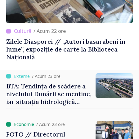
/ Acum 22 ore
Zilele Diasporei // „Autori basarabeni în
lume”, expoziție de carte la Biblioteca
Națională
/ Acum 23 ore
BTA: Tendința de scădere a
nivelului Dunării se menține,
iar situația hidrologică
rămâne dificilă
/ Acum 23 ore
FOTO // Directorul