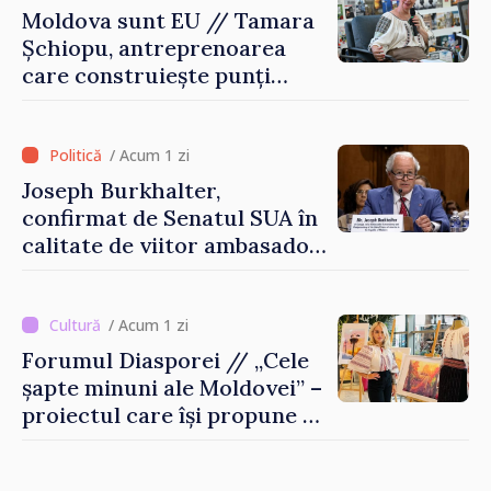
Moldova sunt EU // Tamara
Șchiopu, antreprenoarea
care construiește punți
între Marea Britanie și
Republica Moldova
/ Acum 1 zi
Joseph Burkhalter,
confirmat de Senatul SUA în
calitate de viitor ambasador
în Republica Moldova
/ Acum 1 zi
Forumul Diasporei // „Cele
șapte minuni ale Moldovei” –
proiectul care își propune să
apropie copiii din diaspora
de țara de origine