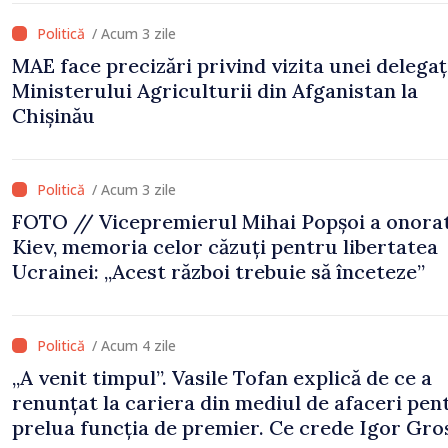
/ Acum 3 zile
MAE face precizări privind vizita unei delegați
Ministerului Agriculturii din Afganistan la
Chișinău
/ Acum 3 zile
FOTO // Vicepremierul Mihai Popșoi a onorat
Kiev, memoria celor căzuți pentru libertatea
Ucrainei: „Acest război trebuie să înceteze”
/ Acum 4 zile
„A venit timpul”. Vasile Tofan explică de ce a
renunțat la cariera din mediul de afaceri pen
prelua funcția de premier. Ce crede Igor Gro