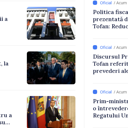
/ Acum 
Politica fisc
i a
prezentată d
Tofan: Reduc
stimularea in
mai echitabi
/ Acum 
Discursul Pr
, la
Tofan referit
prevederi ale
anul 2027
/ Acum 
Prim-ministr
o întrevede
tru a
Regatului Uni
su
Irlandei de 