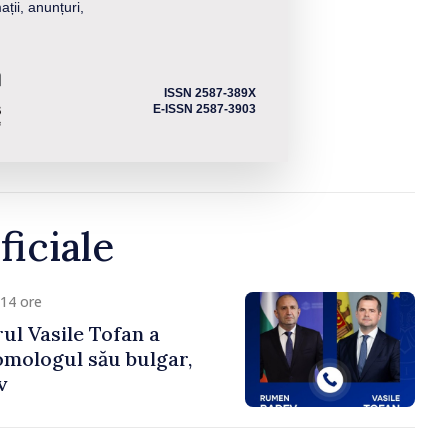
ații, anunțuri,
ISSN 2587-389X
E-ISSN 2587-3903
ficiale
14 ore
ul Vasile Tofan a
omologul său bulgar,
v