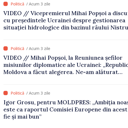
/ Acum 3 zile
VIDEO // Vicepremierul Mihai Popșoi a discu
cu președintele Ucrainei despre gestionarea
situației hidrologice din bazinul râului Nistru
proiecte comune în infrastructură și energie
/ Acum 3 zile
VIDEO // Mihai Popșoi, la Reuniunea șefilor
misiunilor diplomatice ale Ucrainei: „Republi
Moldova a făcut alegerea. Ne-am alăturat
Ucrainei”
/ Acum 3 zile
Igor Grosu, pentru MOLDPRES: „Ambiția noa
este ca raportul Comisiei Europene din acest
fie și mai bun”