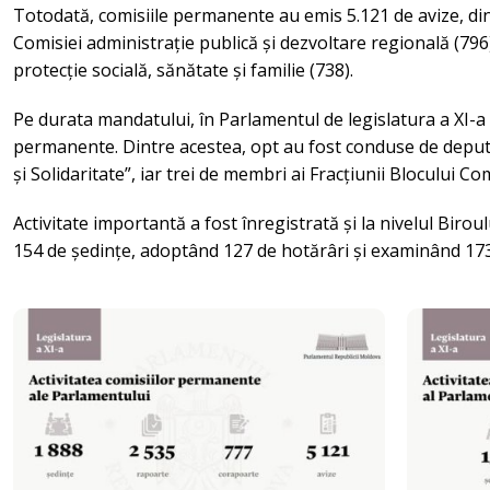
Totodată, comisiile permanente au emis 5.121 de avize, din
Comisiei administrație publică și dezvoltare regională (796
protecție socială, sănătate și familie (738).
Pe durata mandatului, în Parlamentul de legislatura a XI-a
permanente. Dintre acestea, opt au fost conduse de deputa
și Solidaritate”, iar trei de membri ai Fracțiunii Blocului Com
Activitate importantă a fost înregistrată și la nivelul Birou
154 de ședințe, adoptând 127 de hotărâri și examinând 173