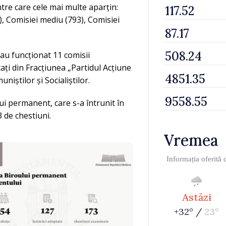
tre care cele mai multe aparțin:
), Comisiei mediu (793), Comisiei
 au funcționat 11 comisii
ți din Fracțiunea „Partidul Acțiune
uniștilor și Socialiștilor.
lui permanent, care s-a întrunit în
 de chestiuni.
Vremea
Informația oferită
Astăzi
+32° /
23°