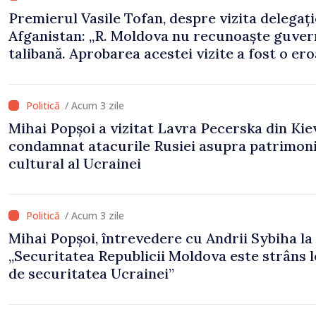
Premierul Vasile Tofan, despre vizita delegați
Afganistan: „R. Moldova nu recunoaște guve
talibană. Aprobarea acestei vizite a fost o er
de evaluare și de coordonare instituțională”
/ Acum 3 zile
Mihai Popșoi a vizitat Lavra Pecerska din Kiev
condamnat atacurile Rusiei asupra patrimoni
cultural al Ucrainei
/ Acum 3 zile
Mihai Popșoi, întrevedere cu Andrii Sybiha la 
„Securitatea Republicii Moldova este strâns 
de securitatea Ucrainei”