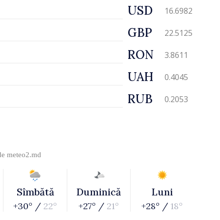
USD
16.6982
GBP
22.5125
RON
3.8611
UAH
0.4045
RUB
0.2053
 de
meteo2.md
Sîmbătă
Duminică
Luni
+30° /
22°
+27° /
21°
+28° /
18°