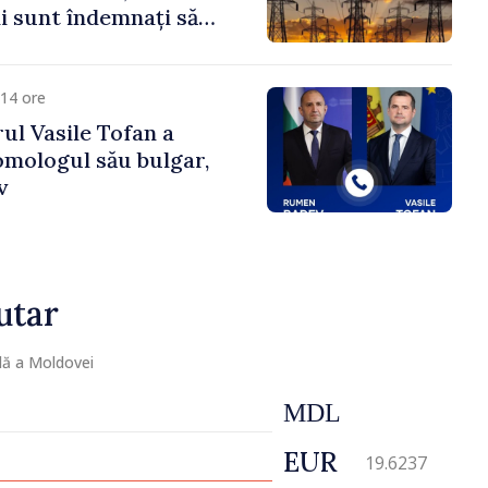
 sunt îndemnați să
că
14 ore
ul Vasile Tofan a
omologul său bulgar,
v
utar
lă a Moldovei
MDL
EUR
19.6237