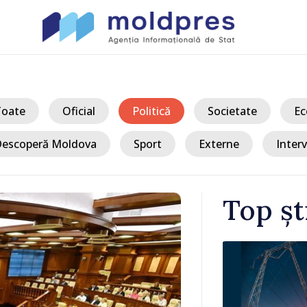
Toate
Oficial
Politică
Societate
Ec
escoperă Moldova
Sport
Externe
Interv
Top șt
/ Acum
 Bălți–
Sancțiuni dis
tă în urma
delegației ta
Moldova. Mai