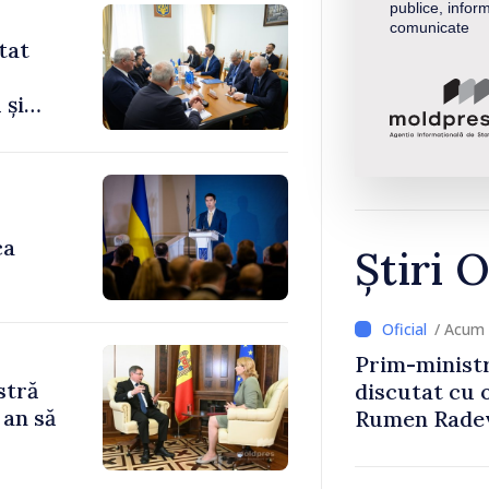
publice, inform
comunicate
tat
 și
ca
Știri O
/ Acum 
Prim-ministr
stră
discutat cu 
 an să
Rumen Rade