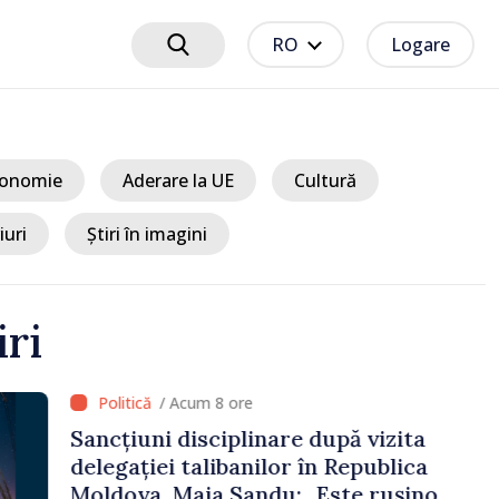
RO
Logare
onomie
Aderare la UE
Cultură
iuri
Știri în imagini
iri
 8 ore
ciplinare după vizita
libanilor în Republica
a Sandu: „Este rușinos