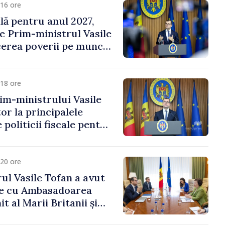
16 ore
ală pentru anul 2027,
e Prim-ministrul Vasile
erea poverii pe muncă,
vestițiilor și o taxare
lă
18 ore
im-ministrului Vasile
or la principalele
 politicii fiscale pentru
20 ore
ul Vasile Tofan a avut
re cu Ambasadoarea
t al Marii Britanii și
Nord, Fern Horine