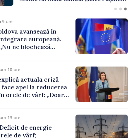
 funcții înalte nu
ica statului”
 9 ore
ldova avansează în
integrare europeană.
„Nu ne blochează
cum 10 ore
xplică actuala criză
i face apel la reducerea
n orele de vârf: „Doar
 menține prețurile la
 mic”
cum 13 ore
eficit de energie
orele de vârf;