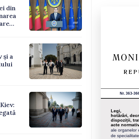
ei din
rnarea
oare
 și a
ului
Nr. 363-36
Kiev:
Legi,
legată
hotărâri, decr
dispoziții, tra
acte normati
ale organelor 
de specialitate