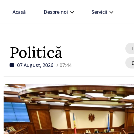
Acasă
Despre noi
Servicii
Politică
D
07 August, 2026
/ 07:44
/ Acum 8 ore
Linia electrică de 330 kV
Dnestrovsk, grav avaria
calamităților naturale