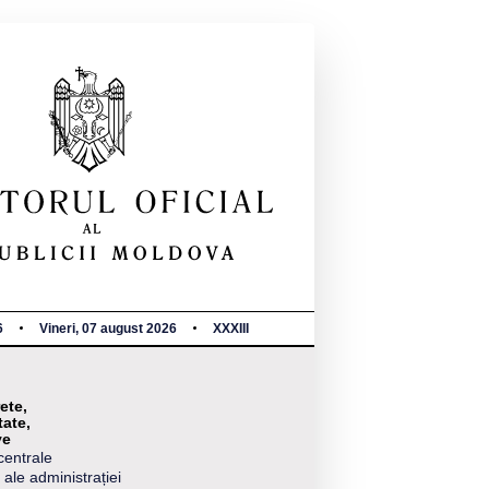
6
Vineri, 07 august 2026
XXXIII
ete,
tate,
ve
centrale
 ale administrației