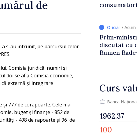
numărul de
consumatorii
economiseas
/ Acum 
Prim-ministr
discutat cu 
a s-au întrunit, pe parcursul celor
Rumen Rade
PRES.
ui, Comisia juridică, numiri și
ocul doi se află Comisia economie,
ică externă și integrare
Curs val
Banca Naționa
e și 777 de corapoarte. Cele mai
omie, buget și finanțe - 852 de
unități - 498 de rapoarte și 96 de