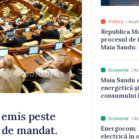
că oameni cu
cunosc polit
/ Acum
Republica Mo
procesul de 
Maia Sandu: 
niciun stat”
/ A
Maia Sandu e
energetică ș
consumului î
astfel putem
un nivel mai
 emis peste
/ A
i de mandat.
Energocom: D
electrică în 