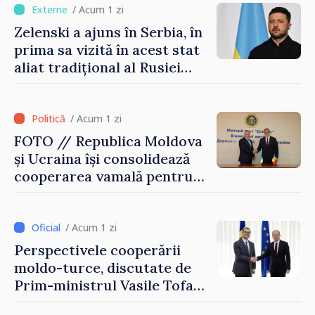
/ Acum 1 zi
Zelenski a ajuns în Serbia, în
prima sa vizită în acest stat
aliat tradițional al Rusiei
după 2022
/ Acum 1 zi
FOTO // Republica Moldova
și Ucraina își consolidează
cooperarea vamală pentru
securizarea frontierei și
integrarea europeană.
Reuniune la Moghiliov-
/ Acum 1 zi
Podolsk
Perspectivele cooperării
moldo-turce, discutate de
Prim-ministrul Vasile Tofan
și Ambasadorul Turciei,