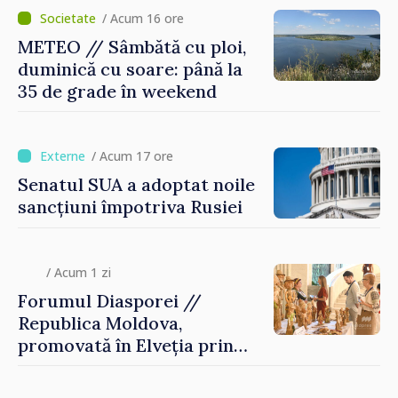
/ Acum 16 ore
METEO // Sâmbătă cu ploi,
duminică cu soare: până la
35 de grade în weekend
/ Acum 17 ore
Senatul SUA a adoptat noile
sancțiuni împotriva Rusiei
/ Acum 1 zi
Forumul Diasporei //
Republica Moldova,
promovată în Elveția prin
turism, investiții și
exporturi