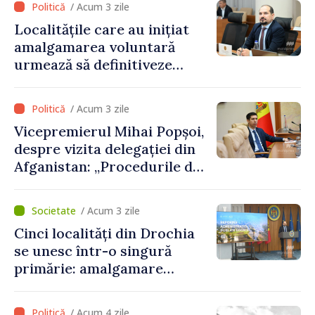
/ Acum 3 zile
în raioanele de est”
Localitățile care au inițiat
amalgamarea voluntară
urmează să definitiveze
procedurile necesare pe
parcursul lunii august
/ Acum 3 zile
Vicepremierul Mihai Popșoi,
despre vizita delegației din
Afganistan: „Procedurile de
acordare a vizelor au fost
respectate întocmai. Nu s-
/ Acum 3 zile
au constatat încălcări ale
Cinci localități din Drochia
prevederilor legale”
se unesc într-o singură
primărie: amalgamare
voluntară susținută cu
stimulente de peste 28 de
/ Acum 4 zile