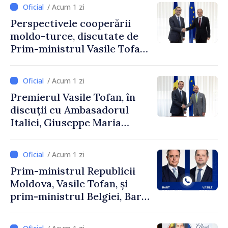
/ Acum 1 zi
Perspectivele cooperării
moldo-turce, discutate de
Prim-ministrul Vasile Tofan
și Ambasadorul Turciei,
Uygar Mustafa Sertel
/ Acum 1 zi
Premierul Vasile Tofan, în
discuții cu Ambasadorul
Italiei, Giuseppe Maria
Perricone
/ Acum 1 zi
Prim-ministrul Republicii
Moldova, Vasile Tofan, și
prim-ministrul Belgiei, Bart
De Wever, au discutat
despre parcursul european