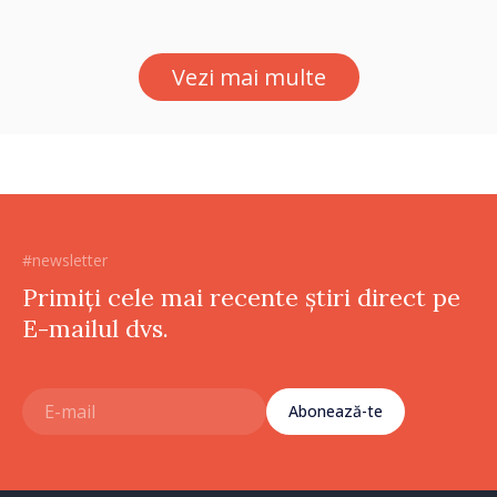
Vezi mai multe
#newsletter
Primiți cele mai recente știri direct pe
E-mailul dvs.
Abonează-te