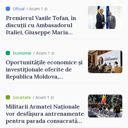
Uygar Mustafa Sertel
/ Acum 1 zi
Premierul Vasile Tofan, în
discuții cu Ambasadorul
Italiei, Giuseppe Maria
Perricone
/ Acum 1 zi
Oportunitățile economice și
investiționale oferite de
Republica Moldova,
prezentate de vicepremierul
Eugeniu Osmochescu, la
Forumul Diasporei
/ Acum 1 zi
Militarii Armatei Naționale
vor desfășura antrenamente
pentru parada consacrată
Zilei Independenței