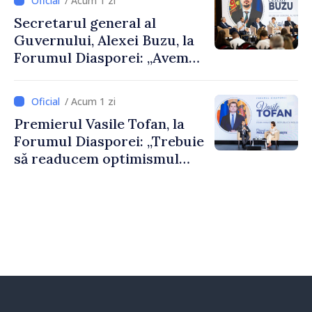
/ Acum 1 zi
al Republicii Moldova.
Secretarul general al
Guvernului, Alexei Buzu, la
Forumul Diasporei: „Avem
nevoie de fiecare dintre
dumneavoastră pentru a
/ Acum 1 zi
construi comunități mai
Premierul Vasile Tofan, la
puternice”
Forumul Diasporei: „Trebuie
să readucem optimismul
oamenilor și încrederea că
Republica Moldova merge în
direcția corectă”