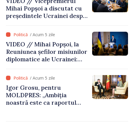
VIDEO // Vicepremierul
Mihai Popșoi a discutat cu
președintele Ucrainei despre
gestionarea situației
hidrologice din bazinul
/ Acum 5 zile
râului Nistru și proiecte
VIDEO // Mihai Popșoi, la
comune în infrastructură și
Reuniunea șefilor misiunilor
energie
diplomatice ale Ucrainei:
„Republica Moldova a făcut
alegerea. Ne-am alăturat
/ Acum 5 zile
Ucrainei”
Igor Grosu, pentru
MOLDPRES: „Ambiția
noastră este ca raportul
Comisiei Europene din acest
an să fie și mai bun”