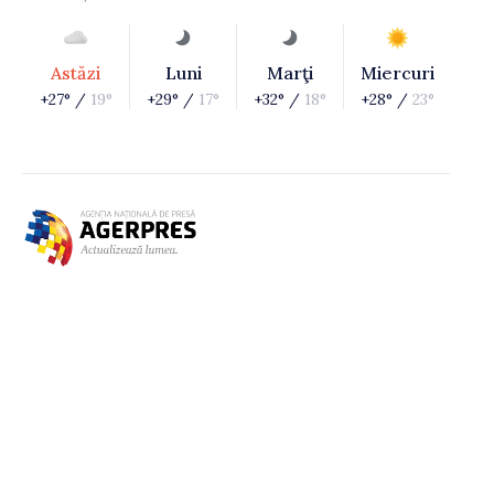
Astăzi
Luni
Marţi
Miercuri
+27° /
19°
+29° /
17°
+32° /
18°
+28° /
23°