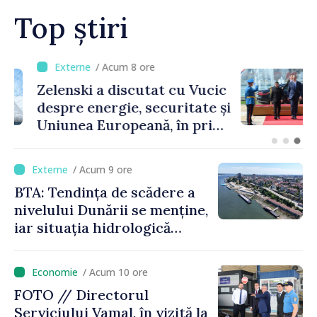
Top știri
/ Acum 8 ore
Zelenski a discutat cu Vucic
despre energie, securitate și
Uniunea Europeană, în prima
sa vizită în Serbia
/ Acum 9 ore
BTA: Tendința de scădere a
nivelului Dunării se menține,
iar situația hidrologică
rămâne dificilă
/ Acum 10 ore
FOTO // Directorul
Serviciului Vamal, în vizită la