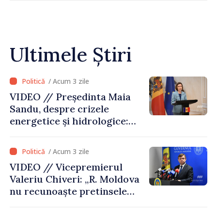
Ultimele Știri
/ Acum 3 zile
VIDEO // Președinta Maia
Sandu, despre crizele
energetice și hidrologice:
„Guvernul va face tot
posibilul pentru a atenua
/ Acum 3 zile
consecințele”
VIDEO // Vicepremierul
Valeriu Chiveri: „R. Moldova
nu recunoaște pretinsele
acte de privatizare realizate
de structurile de la Tiraspol