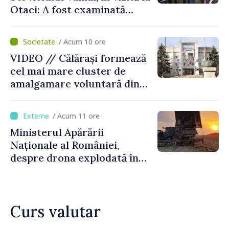
Otaci: A fost examinată
posibilitatea dotării Zonei de
control vamal cu un scanner
/ Acum 10 ore
performant
VIDEO // Călărași formează
cel mai mare cluster de
amalgamare voluntară din
Republica Moldova. Consiliul
orășenesc a aprobat decizia
/ Acum 11 ore
finală
Ministerul Apărării
Naționale al României,
despre drona explodată în
Bulgaria: „Radarele noastre
nu au detectat niciun
vehicul aerian”
Curs valutar