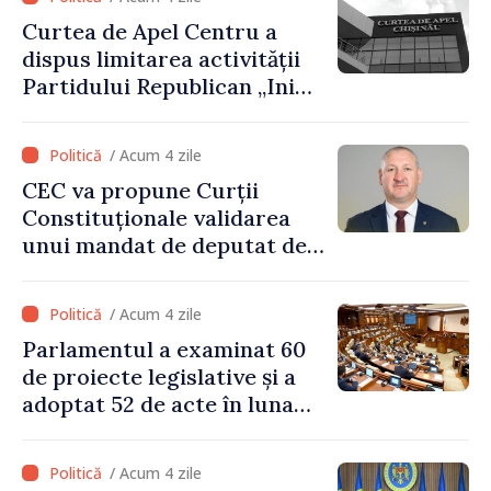
milioane de lei oferite de
Curtea de Apel Centru a
Guvern
dispus limitarea activității
Partidului Republican „Inima
Moldovei” pentru 12 luni
/ Acum 4 zile
CEC va propune Curții
Constituționale validarea
unui mandat de deputat de
pe lista PAS
/ Acum 4 zile
Parlamentul a examinat 60
de proiecte legislative și a
adoptat 52 de acte în luna
iulie
/ Acum 4 zile