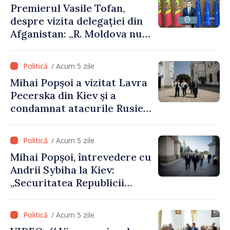
Premierul Vasile Tofan,
despre vizita delegației din
Afganistan: „R. Moldova nu
recunoaște guvernarea
talibană. Aprobarea acestei
/ Acum 5 zile
vizite a fost o eroare de
Mihai Popșoi a vizitat Lavra
evaluare și de coordonare
Pecerska din Kiev și a
instituțională”
condamnat atacurile Rusiei
asupra patrimoniului
cultural al Ucrainei
/ Acum 5 zile
Mihai Popșoi, întrevedere cu
Andrii Sybiha la Kiev:
„Securitatea Republicii
Moldova este strâns legată
de securitatea Ucrainei”
/ Acum 5 zile