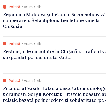
/ Acum 4 zile
Republica Moldova și Letonia își consolidează
cooperarea. Șefa diplomației letone vine la
Chișinău
/ Acum 5 zile
Restricții de circulație în Chișinău. Traficul va
suspendat pe mai multe străzi
/ Acum 6 zile
Premierul Vasile Tofan a discutat cu omologu
ucrainean, Sergii Korețkii: „Statele noastre a
relație bazată pe încredere și solidaritate, pe
vrem să o transformăm în proiecte concrete”