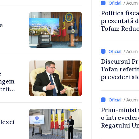
/ Acum 
Politica fisc
prezentată d
e
Tofan: Reduc
stimularea in
mai echitabi
ive și
/ Acum 
Discursul Pr
Tofan referit
e
prevederi ale
ingem
anul 2027
erită
/ Acum 
Prim-ministr
o întrevede
lexei
Regatului Uni
Irlandei de 