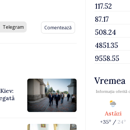
Telegram
Comentează
Vremea
Kiev:
Informația oferită
legată
Astăzi
+35° /
24°