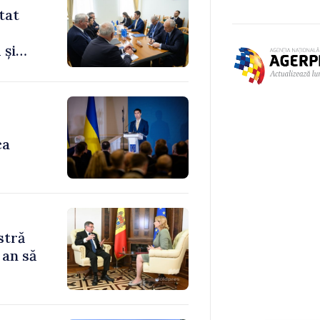
tat
 și
ca
stră
 an să