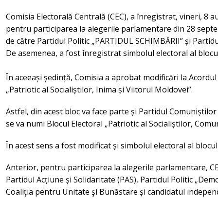
Comisia Electorală Centrală (CEC), a înregistrat, vineri, 8
pentru participarea la alegerile parlamentare din 28 septe
de către Partidul Politic „PARTIDUL SCHIMBĂRII” și Partidul
De asemenea, a fost înregistrat simbolul electoral al blo
În aceeași ședință, Comisia a aprobat modificări la Acordul 
„Patriotic al Socialiștilor, Inima și Viitorul Moldovei”.
Astfel, din acest bloc va face parte și Partidul Comuniștilo
se va numi Blocul Electoral „Patriotic al Socialiștilor, Comun
În acest sens a fost modificat și simbolul electoral al blocul
Anterior, pentru participarea la alegerile parlamentare, CE
Partidul Acțiune și Solidaritate (PAS), Partidul Politic „Demo
Coaliţia pentru Unitate şi Bunăstare și candidatul indepe