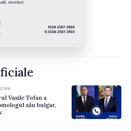
ații, anunțuri,
ISSN 2587-389X
E-ISSN 2587-3903
ficiale
2 ore
ul Vasile Tofan a
omologul său bulgar,
v