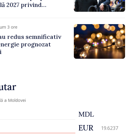
ală 2027 privind
 venit
cum 3 ore
 au redus semnificativ
 energie prognozat
i
utar
lă a Moldovei
MDL
EUR
19.6237