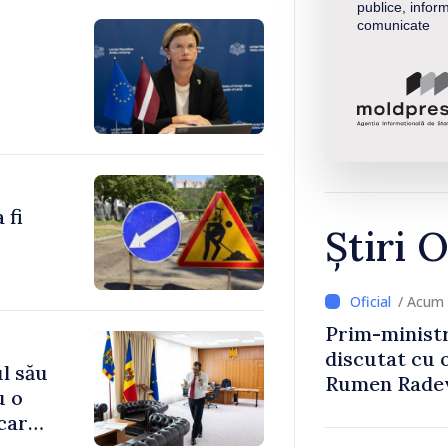
publice, inform
comunicate
 fi
Știri O
/ Acum 
Prim-ministr
discutat cu 
l său
Rumen Rade
u o
 care