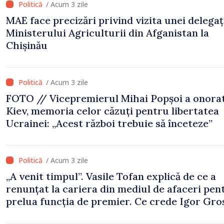
/ Acum 3 zile
MAE face precizări privind vizita unei delegați
Ministerului Agriculturii din Afganistan la
Chișinău
/ Acum 3 zile
FOTO // Vicepremierul Mihai Popșoi a onorat
Kiev, memoria celor căzuți pentru libertatea
Ucrainei: „Acest război trebuie să înceteze”
/ Acum 3 zile
„A venit timpul”. Vasile Tofan explică de ce a
renunțat la cariera din mediul de afaceri pen
prelua funcția de premier. Ce crede Igor Gro
despre noul șef al Guvernului