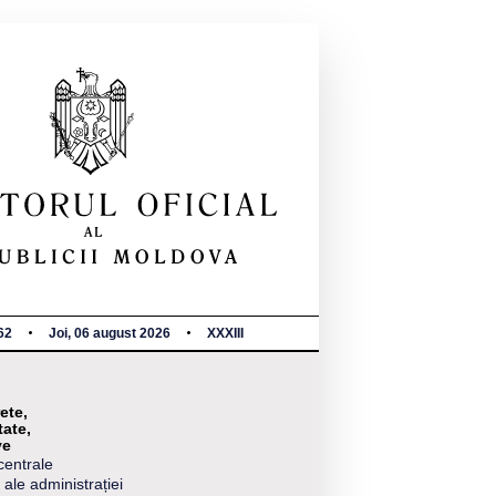
62
Joi, 06 august 2026
XXXIII
ete,
tate,
ve
centrale
 ale administrației