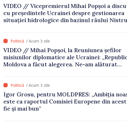
VIDEO // Vicepremierul Mihai Popșoi a discu
cu președintele Ucrainei despre gestionarea
situației hidrologice din bazinul râului Nistru
proiecte comune în infrastructură și energie
/ Acum 3 zile
VIDEO // Mihai Popșoi, la Reuniunea șefilor
misiunilor diplomatice ale Ucrainei: „Republi
Moldova a făcut alegerea. Ne-am alăturat
Ucrainei”
/ Acum 3 zile
Igor Grosu, pentru MOLDPRES: „Ambiția noa
este ca raportul Comisiei Europene din acest
fie și mai bun”