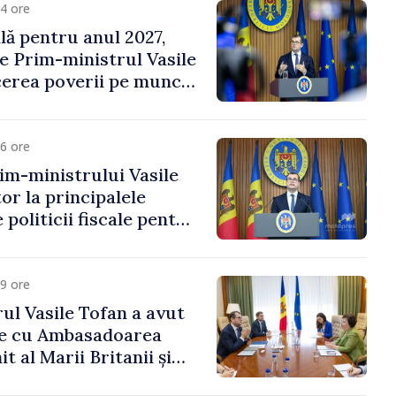
4 ore
ală pentru anul 2027,
e Prim-ministrul Vasile
erea poverii pe muncă,
vestițiilor și o taxare
lă
6 ore
im-ministrului Vasile
or la principalele
 politicii fiscale pentru
9 ore
ul Vasile Tofan a avut
re cu Ambasadoarea
t al Marii Britanii și
Nord, Fern Horine