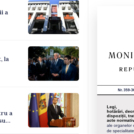
i a
, la
Nr. 359-3
Legi,
hotărâri, decr
tru a
dispoziții, tra
su
acte normati
ale organelor 
de specialitate