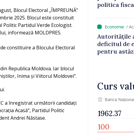
politica fisc
 august, Blocul Electoral „ÎMPREUNĂ”
impozitul pe
mbrie 2025. Blocul este constituit
 Politic Partidul Verde Ecologist.
/ A
cului, informează MOLDPRES.
Autoritățile
deficitul de
de constituire a Blocului Electoral
pentru astăz
r din Republica Moldova. Iar blocul
iștilor, Inima și Viitorul Moldovei”.
Curs val
ui.
Banca Naționa
C a înregistrat următorii candidați:
crația Acasă”, Partidul Politic
ndent Andrei Năstase.