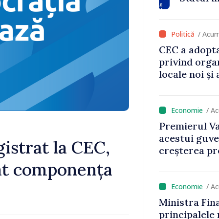
va aduce pes
lei la buget
/ Acum
CEC a adopta
privind orga
locale noi ș
local în satu
Anenii Noi
/ A
Premierul Va
acestui guve
gistrat la CEC,
creșterea pre
bat componența
/ A
Ministra Fin
principalele