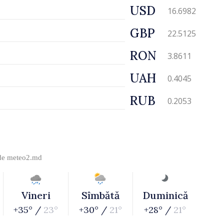
USD
16.6982
GBP
22.5125
RON
3.8611
UAH
0.4045
RUB
0.2053
 de
meteo2.md
Vineri
Sîmbătă
Duminică
+35° /
23°
+30° /
21°
+28° /
21°