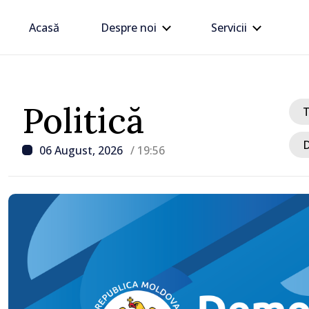
Acasă
Despre noi
Servicii
Politică
D
06 August, 2026
/ 19:56
/ Acum 2 ore
Prim-ministrul Vasile T
discutat cu omologul să
Rumen Radev