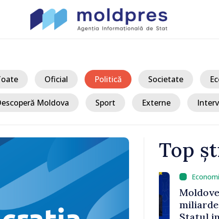
Toate
Oficial
Politică
Societate
Ec
escoperă Moldova
Sport
Externe
Interv
Top șt
/ A
ofan a
Moldovenii c
u bulgar,
miliarde de l
Statul intro