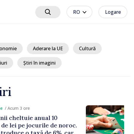
RO
Logare
onomie
Aderare la UE
Cultură
iuri
Știri în imagini
iri
cum 3 ore
heltuie anual 10
ei pe jocurile de noroc.
duce o taxă de 6%, care