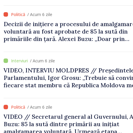
/ Acum 6 zile
Decizii de inițiere a procesului de amalgamar
voluntară au fost aprobate de 85 la sută din
primăriile din țară. Alexei Buzu: „Doar prin
primării puternice putem oferi servicii calitat
infrastructură modernizată”
/ Acum 6 zile
VIDEO, INTERVIU MOLDPRES // Președintel
Parlamentului, Igor Grosu: „Trebuie să conv
fiecare stat membru că Republica Moldova m
să fie în Uniunea Europeană”
/ Acum 6 zile
VIDEO // Secretarul general al Guvernului, A
Buzu: 85 la sută dintre primării au inițiat
amalgamarea voluntară. Urmează etapa