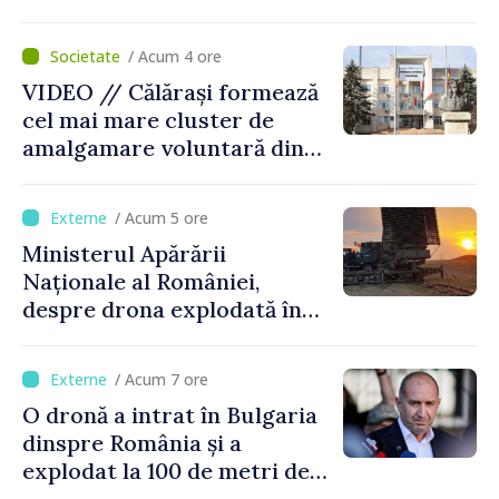
posibilitatea dotării Zonei de
control vamal cu un scanner
/ Acum 4 ore
performant
VIDEO // Călărași formează
cel mai mare cluster de
amalgamare voluntară din
Republica Moldova. Consiliul
orășenesc a aprobat decizia
/ Acum 5 ore
finală
Ministerul Apărării
Naționale al României,
despre drona explodată în
Bulgaria: „Radarele noastre
nu au detectat niciun
/ Acum 7 ore
vehicul aerian”
O dronă a intrat în Bulgaria
dinspre România și a
explodat la 100 de metri de
graniță