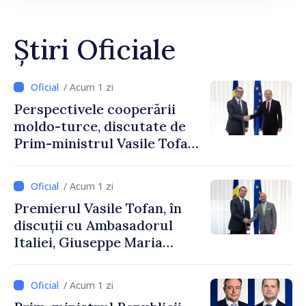
Știri Oficiale
/ Acum 1 zi
Perspectivele cooperării
moldo-turce, discutate de
Prim-ministrul Vasile Tofan
și Ambasadorul Turciei,
Uygar Mustafa Sertel
/ Acum 1 zi
Premierul Vasile Tofan, în
discuții cu Ambasadorul
Italiei, Giuseppe Maria
Perricone
/ Acum 1 zi