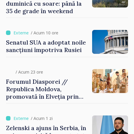
duminică cu soare: până la
35 de grade în weekend
/ Acum 10 ore
Senatul SUA a adoptat noile
sancțiuni împotriva Rusiei
/ Acum 23 ore
Forumul Diasporei //
Republica Moldova,
promovată în Elveția prin
turism, investiții și
exporturi
/ Acum 1 zi
Zelenski a ajuns în Serbia, în