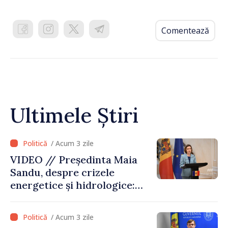
Comentează
Ultimele Știri
/ Acum 3 zile
VIDEO // Președinta Maia
Sandu, despre crizele
energetice și hidrologice:
„Guvernul va face tot
posibilul pentru a atenua
/ Acum 3 zile
consecințele”