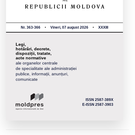
Nr. 363-366
Vineri, 07 august 2026
XXXIII
Legi,
hotărâri, decrete,
dispoziții, tratate,
acte normative
ale organelor centrale
de specialitate ale administrației
publice, informații, anunțuri,
comunicate
ISSN 2587-389X
E-ISSN 2587-3903