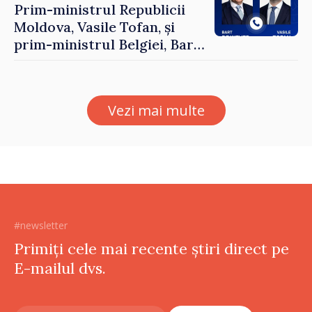
Prim-ministrul Republicii
Moldova, Vasile Tofan, și
prim-ministrul Belgiei, Bart
De Wever, au discutat
despre parcursul european
al Republicii Moldova.
Vezi mai multe
#newsletter
Primiți cele mai recente știri direct pe
E-mailul dvs.