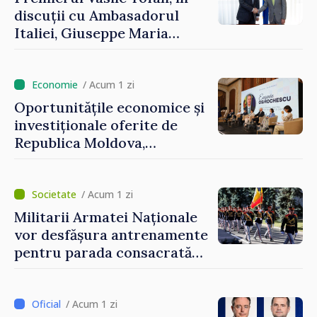
discuții cu Ambasadorul
Italiei, Giuseppe Maria
Perricone
/ Acum 1 zi
Oportunitățile economice și
investiționale oferite de
Republica Moldova,
prezentate de vicepremierul
Eugeniu Osmochescu, la
Forumul Diasporei
/ Acum 1 zi
Militarii Armatei Naționale
vor desfășura antrenamente
pentru parada consacrată
Zilei Independenței
/ Acum 1 zi