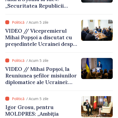
„Securitatea Republicii
Moldova este strâns legată
de securitatea Ucrainei”
/ Acum 5 zile
VIDEO // Vicepremierul
Mihai Popșoi a discutat cu
președintele Ucrainei despre
gestionarea situației
hidrologice din bazinul
/ Acum 5 zile
râului Nistru și proiecte
VIDEO // Mihai Popșoi, la
comune în infrastructură și
Reuniunea șefilor misiunilor
energie
diplomatice ale Ucrainei:
„Republica Moldova a făcut
alegerea. Ne-am alăturat
/ Acum 5 zile
Ucrainei”
Igor Grosu, pentru
MOLDPRES: „Ambiția