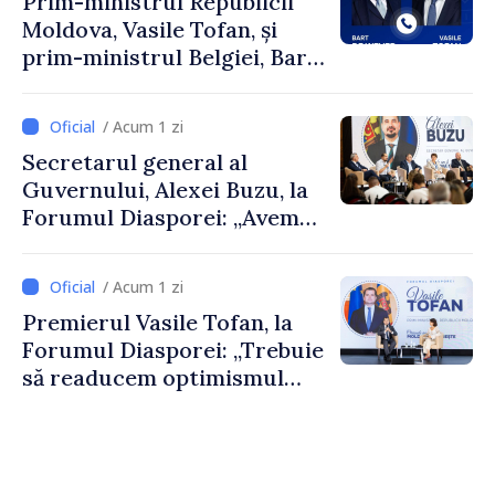
Prim-ministrul Republicii
Moldova, Vasile Tofan, și
prim-ministrul Belgiei, Bart
De Wever, au discutat
despre parcursul european
/ Acum 1 zi
al Republicii Moldova.
Secretarul general al
Guvernului, Alexei Buzu, la
Forumul Diasporei: „Avem
nevoie de fiecare dintre
dumneavoastră pentru a
/ Acum 1 zi
construi comunități mai
Premierul Vasile Tofan, la
puternice”
Forumul Diasporei: „Trebuie
să readucem optimismul
oamenilor și încrederea că
Republica Moldova merge în
direcția corectă”