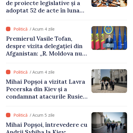
de proiecte legislative și a
adoptat 52 de acte în luna
iulie
/ Acum 4 zile
Premierul Vasile Tofan,
despre vizita delegației din
Afganistan: „R. Moldova nu
recunoaște guvernarea
talibană. Aprobarea acestei
/ Acum 4 zile
vizite a fost o eroare de
Mihai Popșoi a vizitat Lavra
evaluare și de coordonare
Pecerska din Kiev și a
instituțională”
condamnat atacurile Rusiei
asupra patrimoniului
cultural al Ucrainei
/ Acum 5 zile
Mihai Popșoi, întrevedere cu
Andrii Sybiha la Kiev: