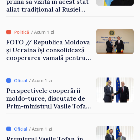
prima sa vizită în acest stat
aliat tradițional al Rusiei
după 2022
/ Acum 1 zi
FOTO // Republica Moldova
și Ucraina își consolidează
cooperarea vamală pentru
securizarea frontierei și
integrarea europeană.
Reuniune la Moghiliov-
/ Acum 1 zi
Podolsk
Perspectivele cooperării
moldo-turce, discutate de
Prim-ministrul Vasile Tofan
și Ambasadorul Turciei,
Uygar Mustafa Sertel
/ Acum 1 zi
Premierul Vasile Tofan, în