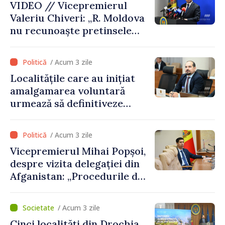
VIDEO // Vicepremierul
Valeriu Chiveri: „R. Moldova
nu recunoaște pretinsele
acte de privatizare realizate
de structurile de la Tiraspol
/ Acum 3 zile
în raioanele de est”
Localitățile care au inițiat
amalgamarea voluntară
urmează să definitiveze
procedurile necesare pe
parcursul lunii august
/ Acum 3 zile
Vicepremierul Mihai Popșoi,
despre vizita delegației din
Afganistan: „Procedurile de
acordare a vizelor au fost
respectate întocmai. Nu s-
/ Acum 3 zile
au constatat încălcări ale
Cinci localități din Drochia