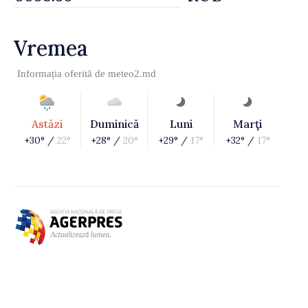
Vremea
Informația oferită de
meteo2.md
Astăzi
Duminică
Luni
Marţi
+30° /
22°
+28° /
20°
+29° /
17°
+32° /
17°