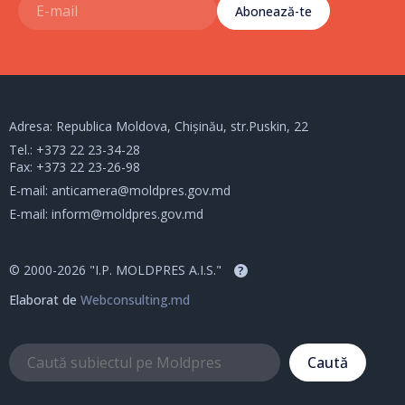
Abonează-te
Adresa: Republica Moldova, Chișinău, str.Puskin, 22
Tel.:
+373 22 23-34-28
Fax: +373 22 23-26-98
E-mail:
anticamera@moldpres.gov.md
E-mail:
inform@moldpres.gov.md
© 2000-2026 "I.P. MOLDPRES A.I.S."
?
Elaborat de
Webconsulting.md
Caută