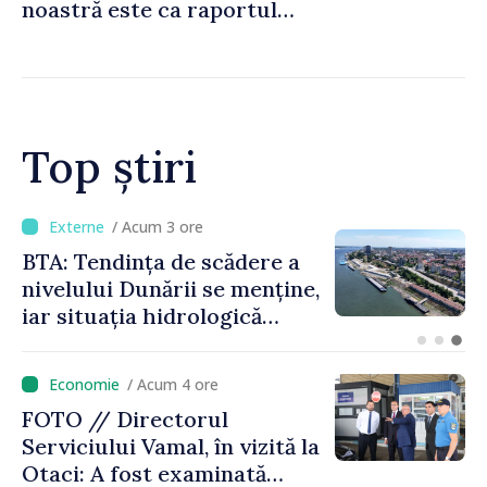
noastră este ca raportul
Comisiei Europene din acest
an să fie și mai bun”
Top știri
/ Acum 1 oră
Energocom a asigurat
necesarul de energie
electrică pentru 8 august.
Compania îndeamnă
cetățenii să reducă
/ Acum 4 ore
consumul în orele de vârf
FOTO // Directorul
Serviciului Vamal, în vizită la
Otaci: A fost examinată