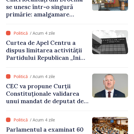
prevederilor legale”
se unesc într-o singură
primărie: amalgamare
voluntară susținută cu
stimulente de peste 28 de
/ Acum 4 zile
milioane de lei oferite de
Curtea de Apel Centru a
Guvern
dispus limitarea activității
Partidului Republican „Inima
Moldovei” pentru 12 luni
/ Acum 4 zile
CEC va propune Curții
Constituționale validarea
unui mandat de deputat de
pe lista PAS
/ Acum 4 zile
Parlamentul a examinat 60