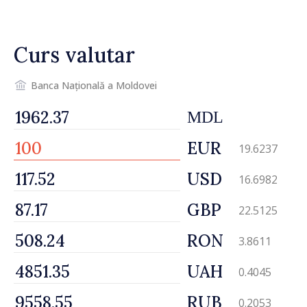
Curs valutar
Banca Națională a Moldovei
MDL
EUR
19.6237
USD
16.6982
GBP
22.5125
RON
3.8611
UAH
0.4045
RUB
0.2053