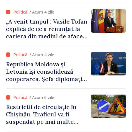
pentru libertatea Ucrainei:
„Acest război trebuie să
/ Acum 4 zile
înceteze”
„A venit timpul”. Vasile Tofan
explică de ce a renunțat la
cariera din mediul de afaceri
pentru a prelua funcția de
premier. Ce crede Igor
/ Acum 4 zile
Grosu despre noul șef al
Republica Moldova și
Guvernului
Letonia își consolidează
cooperarea. Șefa diplomației
letone vine la Chișinău
/ Acum 6 zile
Restricții de circulație în
Chișinău. Traficul va fi
suspendat pe mai multe
străzi