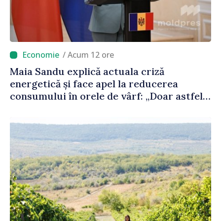
/ Acum 12 ore
Maia Sandu explică actuala criză
energetică și face apel la reducerea
consumului în orele de vârf: „Doar astfel
putem menține prețurile la un nivel mai
mic”