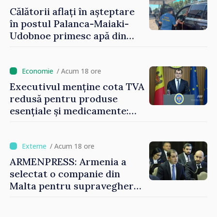
Călătorii aflați în așteptare
în postul Palanca-Maiaki-
Udobnoe primesc apă din
partea funcționarilor vamali
și a polițiștilor de frontieră
/ Acum 18 ore
Executivul menține cota TVA
redusă pentru produse
esențiale și medicamente:
„Nu facem reformă fiscală
pe seama consumului de
bază al oamenilor”
/ Acum 18 ore
ARMENPRESS: Armenia a
selectat o companie din
Malta pentru supravegherea
sectorului jocurilor de
noroc