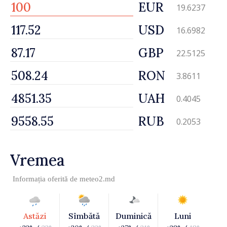
EUR
19.6237
USD
16.6982
GBP
22.5125
RON
3.8611
UAH
0.4045
RUB
0.2053
Vremea
Informația oferită de
meteo2.md
Astăzi
Sîmbătă
Duminică
Luni