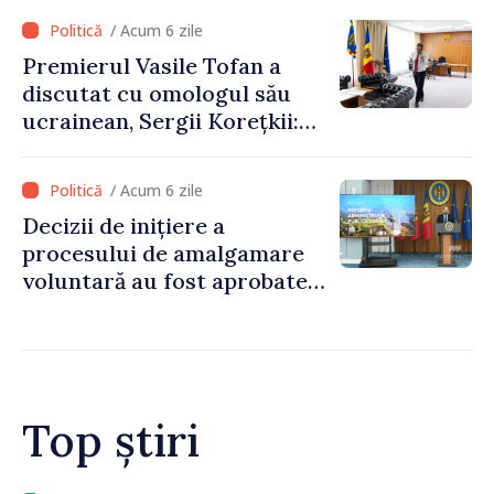
/ Acum 6 zile
Premierul Vasile Tofan a
discutat cu omologul său
ucrainean, Sergii Korețkii:
„Statele noastre au o relație
bazată pe încredere și
/ Acum 6 zile
solidaritate, pe care vrem să
Decizii de inițiere a
o transformăm în proiecte
procesului de amalgamare
concrete”
voluntară au fost aprobate
de 85 la sută din primăriile
din țară. Alexei Buzu: „Doar
prin primării puternice
putem oferi servicii
calitative și infrastructură
Top știri
modernizată”