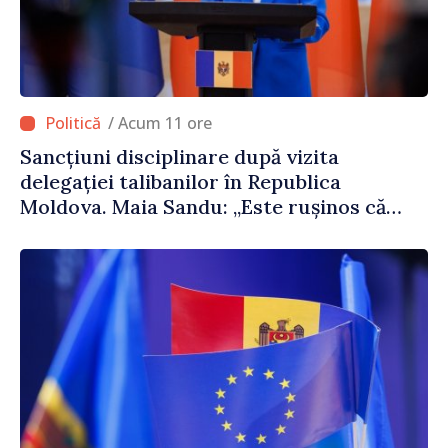
/ Acum 11 ore
Sancțiuni disciplinare după vizita
delegației talibanilor în Republica
Moldova. Maia Sandu: „Este rușinos că
oameni cu funcții înalte nu cunosc
politica statului”