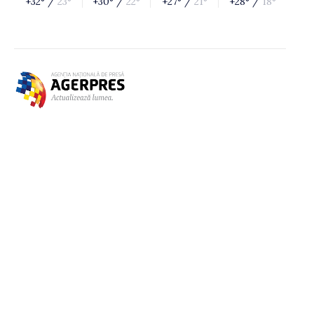
+32° /
23°
+30° /
22°
+27° /
21°
+28° /
18°