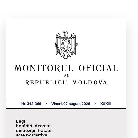
Nr. 363-366
Vineri, 07 august 2026
XXXIII
Legi,
hotărâri, decrete,
dispoziții, tratate,
acte normative