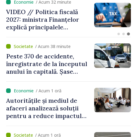
/ Acum 9 minute
VIDEO // Moldelectrica:
consumatorii finali nu au
fost afectați în urma
avarierii Liniei Bălți–
Dnestrovsk. Lucrările de
/ Acum 38 minute
reparație vor fi efectuate în
Peste 370 de accidente,
regim prioritar
înregistrate de la începutul
anului în capitală. Șase
persoane și-au pierdut viața
/ Acum 1 oră
Autoritățile și mediul de
afaceri analizează soluții
pentru a reduce impactul
provocărilor energetice
asupra economiei
/ Acum 1 oră