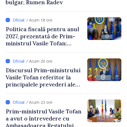
bulgar, Rumen Radev
/ Acum 18 ore
Politica fiscală pentru anul
2027, prezentată de Prim-
ministrul Vasile Tofan:
Reducerea poverii pe muncă,
stimularea investițiilor și o
/ Acum 20 ore
taxare mai echitabilă
Discursul Prim-ministrului
Vasile Tofan referitor la
principalele prevederi ale
politicii fiscale pentru anul
2027
/ Acum 23 ore
Prim-ministrul Vasile Tofan
a avut o întrevedere cu
Ambasadoarea Regatului