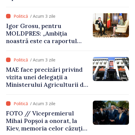
„Republica Moldova a făcut
alegerea. Ne-am alăturat
/ Acum 3 zile
Ucrainei”
Igor Grosu, pentru
MOLDPRES: „Ambiția
noastră este ca raportul
Comisiei Europene din acest
an să fie și mai bun”
/ Acum 3 zile
MAE face precizări privind
vizita unei delegații a
Ministerului Agriculturii din
Afganistan la Chișinău
/ Acum 3 zile
FOTO // Vicepremierul
Mihai Popșoi a onorat, la
Kiev, memoria celor căzuți