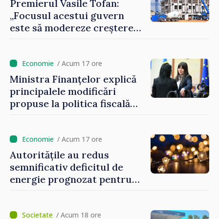
Premierul Vasile Tofan:
„Focusul acestui guvern
este să modereze creșterea
prețurilor la imobiliare”
/ Acum 17 ore
Ministra Finanțelor explică
principalele modificări
propuse la politica fiscală
2027 privind impozitul pe
venit
/ Acum 17 ore
Autoritățile au redus
semnificativ deficitul de
energie prognozat pentru
astăzi
/ Acum 18 ore