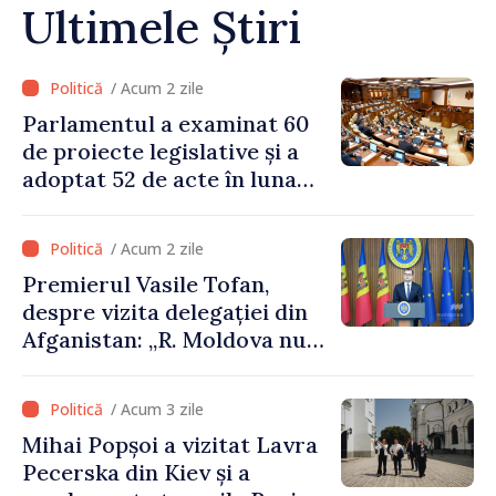
Ultimele Știri
/ Acum 2 zile
Parlamentul a examinat 60
de proiecte legislative și a
adoptat 52 de acte în luna
iulie
/ Acum 2 zile
Premierul Vasile Tofan,
despre vizita delegației din
Afganistan: „R. Moldova nu
recunoaște guvernarea
talibană. Aprobarea acestei
/ Acum 3 zile
vizite a fost o eroare de
Mihai Popșoi a vizitat Lavra
evaluare și de coordonare
Pecerska din Kiev și a
instituțională”