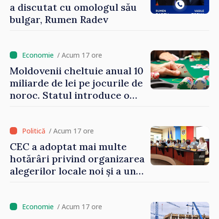
a discutat cu omologul său
bulgar, Rumen Radev
/ Acum 17 ore
Moldovenii cheltuie anual 10
miliarde de lei pe jocurile de
noroc. Statul introduce o
taxă de 6%, care va aduce
peste 500 de milioane de lei
la buget
/ Acum 17 ore
CEC a adoptat mai multe
hotărâri privind organizarea
alegerilor locale noi și a unui
referendum local în satul
Delacău, raionul Anenii Noi
/ Acum 17 ore