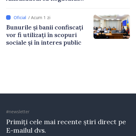
Unit al Marii Britanii și
Irlandei de Nord, Fern
/ Acum 1 zi
Horine
Bunurile și banii confiscați
vor fi utilizați în scopuri
sociale și în interes public
#newsletter
Primiți cele mai recente știri direct pe
E-mailul dvs.