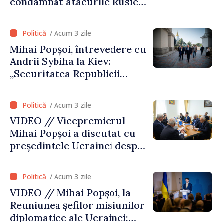
condamnat atacurile Rusiei
asupra patrimoniului
cultural al Ucrainei
/ Acum 3 zile
Mihai Popșoi, întrevedere cu
Andrii Sybiha la Kiev:
„Securitatea Republicii
Moldova este strâns legată
de securitatea Ucrainei”
/ Acum 3 zile
VIDEO // Vicepremierul
Mihai Popșoi a discutat cu
președintele Ucrainei despre
gestionarea situației
hidrologice din bazinul
/ Acum 3 zile
râului Nistru și proiecte
VIDEO // Mihai Popșoi, la
comune în infrastructură și
Reuniunea șefilor misiunilor
energie
diplomatice ale Ucrainei: