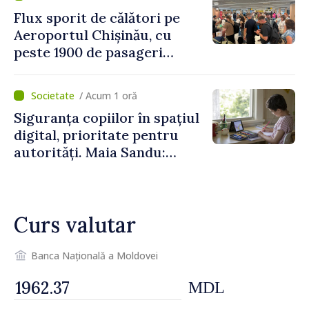
Flux sporit de călători pe
Aeroportul Chișinău, cu
peste 1900 de pasageri
deserviți pe oră în perioada
de vârf a concediilor
/ Acum 1 oră
Siguranța copiilor în spațiul
digital, prioritate pentru
autorități. Maia Sandu:
„Trebuie să creăm
mecanisme care să-i
protejeze”
Curs valutar
Banca Națională a Moldovei
MDL