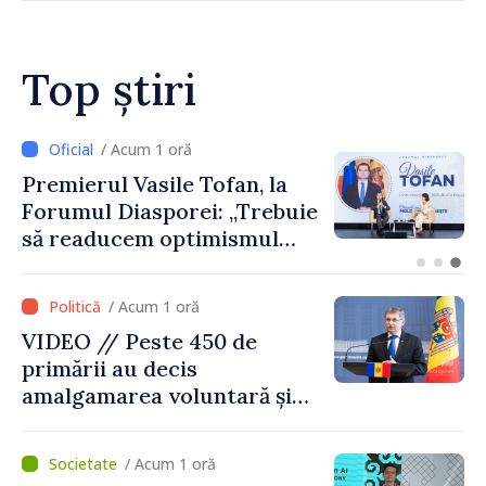
înceteze”
Top știri
/ Acum 1 oră
CNAS a finanțat plata
indemnizațiilor pentru
familiile cu copii și a celor
pentru incapacitate
temporară de muncă
/ Acum 1 oră
VIDEO // Peste 450 de
primării au decis
amalgamarea voluntară și
vor beneficia de fonduri
pentru investiții. Igor
/ Acum 1 oră
Grosu: „Este important să