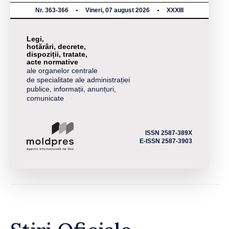
Nr. 363-366
Vineri, 07 august 2026
XXXIII
Legi,
hotărâri, decrete,
dispoziții, tratate,
acte normative
ale organelor centrale
de specialitate ale administrației
publice, informații, anunțuri,
comunicate
ISSN 2587-389X
E-ISSN 2587-3903