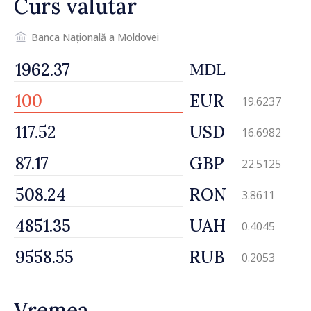
Curs valutar
Banca Națională a Moldovei
MDL
EUR
19.6237
USD
16.6982
GBP
22.5125
RON
3.8611
UAH
0.4045
RUB
0.2053
Vremea