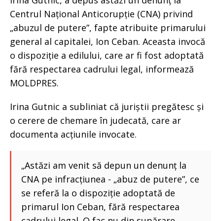
Irina Gutnic, a depus astăzi un denunț la
Centrul Național Anticorupție (CNA) privind
„abuzul de putere”, fapte atribuite primarului
general al capitalei, Ion Ceban. Aceasta invocă
o dispoziție a edilului, care ar fi fost adoptată
fără respectarea cadrului legal, informează
MOLDPRES.
Irina Gutnic a subliniat că juriștii pregătesc și
o cerere de chemare în judecată, care ar
documenta acțiunile invocate.
„Astăzi am venit să depun un denunț la
CNA pe infracțiunea - „abuz de putere”, ce
se referă la o dispoziție adoptată de
primarul Ion Ceban, fără respectarea
cadrului legal. O fac nu din supărare,