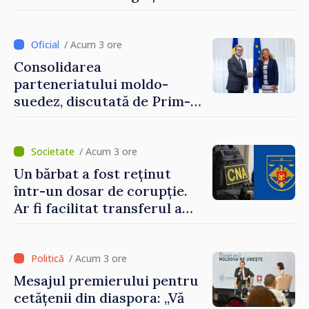
până pe 14 august
/ Acum 3 ore
Consolidarea
parteneriatului moldo-
suedez, discutată de Prim-
ministrul Vasile Tofan și
Ambasadoarea Suediei,
Petra Lärke
/ Acum 3 ore
Un bărbat a fost reținut
într-un dosar de corupție.
Ar fi facilitat transferul a
60.000 de dolari prin
portofele electronice
/ Acum 3 ore
Mesajul premierului pentru
cetățenii din diaspora: „Vă