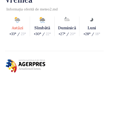
Informația oferită de
meteo2.md
Astăzi
Sîmbătă
Duminică
Luni
+33° /
23°
+30° /
22°
+27° /
20°
+28° /
18°