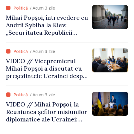
cultural al Ucrainei
/ Acum 3 zile
Mihai Popșoi, întrevedere cu
Andrii Sybiha la Kiev:
„Securitatea Republicii
Moldova este strâns legată
de securitatea Ucrainei”
/ Acum 3 zile
VIDEO // Vicepremierul
Mihai Popșoi a discutat cu
președintele Ucrainei despre
gestionarea situației
hidrologice din bazinul
/ Acum 3 zile
râului Nistru și proiecte
VIDEO // Mihai Popșoi, la
comune în infrastructură și
Reuniunea șefilor misiunilor
energie
diplomatice ale Ucrainei:
„Republica Moldova a făcut