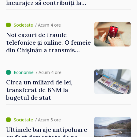
încurajez să contribuiți la
dezvoltarea Republicii
Moldova”
/ Acum 4 ore
Noi cazuri de fraude
telefonice și online. O femeie
din Chișinău a transmis
escrocilor 990 000 de lei
/ Acum 4 ore
Circa un miliard de lei,
transferat de BNM la
bugetul de stat
/ Acum 5 ore
Ultimele baraje antipoluare