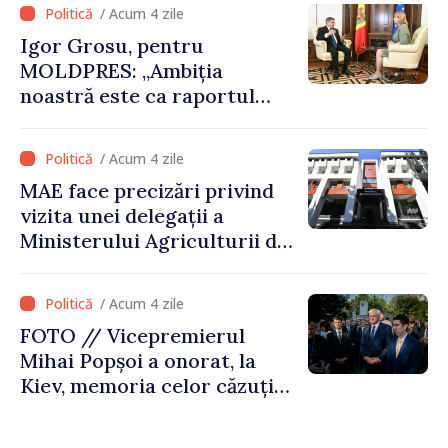
alegerea. Ne-am alăturat
/ Acum 4 zile
Ucrainei”
Igor Grosu, pentru
MOLDPRES: „Ambiția
noastră este ca raportul
Comisiei Europene din acest
an să fie și mai bun”
/ Acum 4 zile
MAE face precizări privind
vizita unei delegații a
Ministerului Agriculturii din
Afganistan la Chișinău
/ Acum 4 zile
FOTO // Vicepremierul
Mihai Popșoi a onorat, la
Kiev, memoria celor căzuți
pentru libertatea Ucrainei:
„Acest război trebuie să