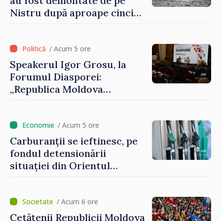
au fost demontate de pe
Nistru după aproape cinci
luni de intervenții
/ Acum 5 ore
Speakerul Igor Grosu, la
Forumul Diasporei:
„Republica Moldova
demonstrează, prin cetățenii
săi de acasă și de peste
hotare, că merită să devină
/ Acum 5 ore
parte a marii familii
Carburanții se ieftinesc, pe
europene”
fondul detensionării
situației din Orientul
Mijlociu
/ Acum 6 ore
Cetățenii Republicii Moldova