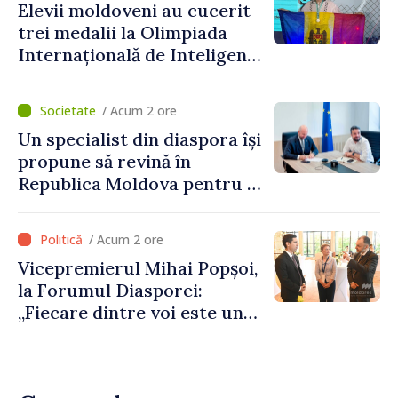
Elevii moldoveni au cucerit
depășim blocajele și să dăm o
trei medalii la Olimpiada
șansă localităților să se
Internațională de Inteligență
dezvolte”
Artificială
/ Acum 2 ore
Un specialist din diaspora își
propune să revină în
Republica Moldova pentru a
contribui la dezvoltarea
registrului naval național
/ Acum 2 ore
Vicepremierul Mihai Popșoi,
la Forumul Diasporei:
„Fiecare dintre voi este un
ambasador al țării noastre și
contribuie la promovarea
imaginii Republicii Moldova”