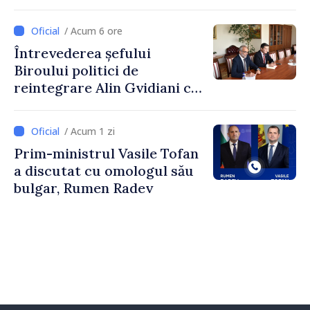
ministrul Vasile Tofan și
Ambasadoarea Suediei,
/ Acum 6 ore
Petra Lärke
Întrevederea șefului
Biroului politici de
reintegrare Alin Gvidiani cu
reprezentanții Misiunii
Comitetului Internațional al
/ Acum 1 zi
Crucii Roșii în Moldova
Prim-ministrul Vasile Tofan
a discutat cu omologul său
bulgar, Rumen Radev