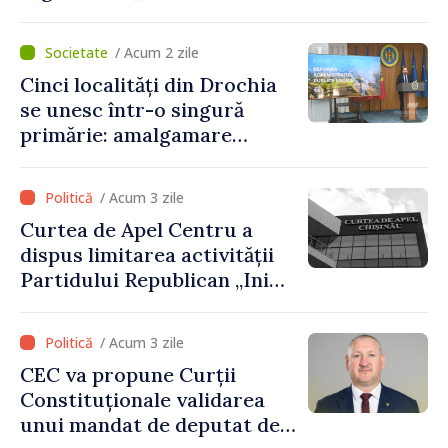
acordare a vizelor au fost
respectate întocmai. Nu s-
/ Acum 2 zile
au constatat încălcări ale
Cinci localități din Drochia
prevederilor legale”
se unesc într-o singură
primărie: amalgamare
voluntară susținută cu
stimulente de peste 28 de
/ Acum 3 zile
milioane de lei oferite de
Curtea de Apel Centru a
Guvern
dispus limitarea activității
Partidului Republican „Inima
Moldovei” pentru 12 luni
/ Acum 3 zile
CEC va propune Curții
Constituționale validarea
unui mandat de deputat de