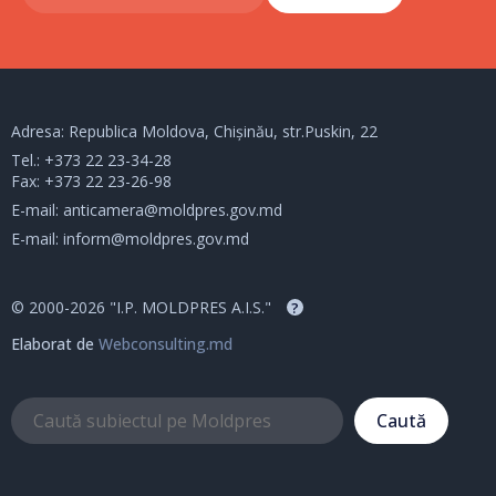
Adresa: Republica Moldova, Chișinău, str.Puskin, 22
Tel.:
+373 22 23-34-28
Fax: +373 22 23-26-98
E-mail:
anticamera@moldpres.gov.md
E-mail:
inform@moldpres.gov.md
© 2000-2026 "I.P. MOLDPRES A.I.S."
?
Elaborat de
Webconsulting.md
Caută