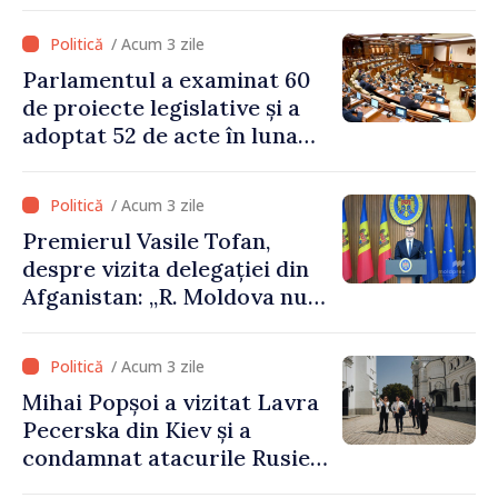
pe lista PAS
/ Acum 3 zile
Parlamentul a examinat 60
de proiecte legislative și a
adoptat 52 de acte în luna
iulie
/ Acum 3 zile
Premierul Vasile Tofan,
despre vizita delegației din
Afganistan: „R. Moldova nu
recunoaște guvernarea
talibană. Aprobarea acestei
/ Acum 3 zile
vizite a fost o eroare de
Mihai Popșoi a vizitat Lavra
evaluare și de coordonare
Pecerska din Kiev și a
instituțională”
condamnat atacurile Rusiei
asupra patrimoniului