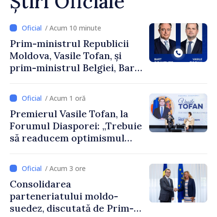
Știri Oficiale
/ Acum 10 minute
Prim-ministrul Republicii
Moldova, Vasile Tofan, și
prim-ministrul Belgiei, Bart
De Wever, au discutat
despre parcursul european
/ Acum 1 oră
al Republicii Moldova.
Premierul Vasile Tofan, la
Forumul Diasporei: „Trebuie
să readucem optimismul
oamenilor și încrederea că
Republica Moldova merge în
/ Acum 3 ore
direcția corectă”
Consolidarea
parteneriatului moldo-
suedez, discutată de Prim-