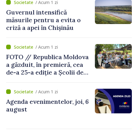
/ Acum 1 zi
situații reale
Guvernul intensifică
măsurile pentru a evita o
criză a apei în Chișinău
/ Acum 1 zi
FOTO // Republica Moldova
a găzduit, în premieră, cea
de-a 25-a ediție a Școlii de
vară EPSA
/ Acum 1 zi
Agenda evenimentelor, joi, 6
august