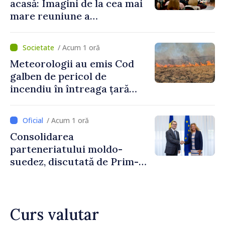
acasă: Imagini de la cea mai
mare reuniune a
moldovenilor de peste
hotare
/ Acum 1 oră
Meteorologii au emis Cod
galben de pericol de
incendiu în întreaga țară
până pe 14 august
/ Acum 1 oră
Consolidarea
parteneriatului moldo-
suedez, discutată de Prim-
ministrul Vasile Tofan și
Ambasadoarea Suediei,
Petra Lärke
Curs valutar