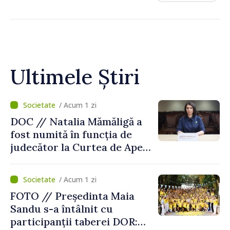
Ultimele Știri
/ Acum 1 zi
DOC // Natalia Mămăligă a
fost numită în funcția de
judecător la Curtea de Apel
Centru
/ Acum 1 zi
FOTO // Președinta Maia
Sandu s-a întâlnit cu
participanții taberei DOR: