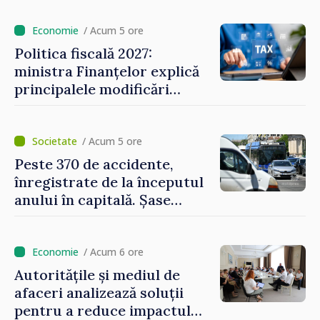
/ Acum 5 ore
Politica fiscală 2027:
ministra Finanțelor explică
principalele modificări
privind impozitul pe
bunurile imobiliare, taxele
locale și rutiere
/ Acum 5 ore
Peste 370 de accidente,
înregistrate de la începutul
anului în capitală. Șase
persoane și-au pierdut viața
/ Acum 6 ore
Autoritățile și mediul de
afaceri analizează soluții
pentru a reduce impactul