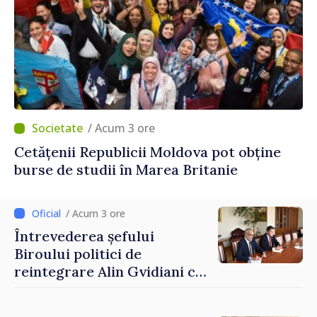
/ Acum 3 ore
Cetățenii Republicii Moldova pot obține
burse de studii în Marea Britanie
/ Acum 3 ore
Întrevederea șefului
Biroului politici de
reintegrare Alin Gvidiani cu
reprezentanții Misiunii
Comitetului Internațional al