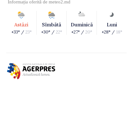
Informația oferită de
meteo2.md
Astăzi
Sîmbătă
Duminică
Luni
+33° /
23°
+30° /
22°
+27° /
20°
+28° /
18°