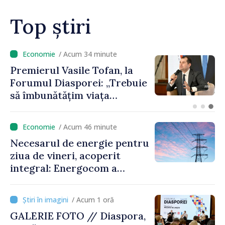
Top știri
/ Acum 17 minute
Un specialist din diaspora își
propune să revină în
Republica Moldova pentru a
contribui la dezvoltarea
registrului naval național
/ Acum 46 minute
Necesarul de energie pentru
ziua de vineri, acoperit
integral: Energocom a
rezervat volumele
/ Acum 1 oră
GALERIE FOTO // Diaspora,