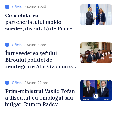
/ Acum 1 oră
Consolidarea
parteneriatului moldo-
suedez, discutată de Prim-
ministrul Vasile Tofan și
Ambasadoarea Suediei,
/ Acum 3 ore
Petra Lärke
Întrevederea șefului
Biroului politici de
reintegrare Alin Gvidiani cu
reprezentanții Misiunii
Comitetului Internațional al
/ Acum 22 ore
Crucii Roșii în Moldova
Prim-ministrul Vasile Tofan
a discutat cu omologul său
bulgar, Rumen Radev