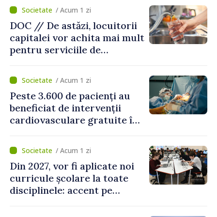
/ Acum 1 zi
DOC // De astăzi, locuitorii
capitalei vor achita mai mult
pentru serviciile de
alimentare cu apă și
canalizare
/ Acum 1 zi
Peste 3.600 de pacienți au
beneficiat de intervenții
cardiovasculare gratuite în
prima jumătate a anului
/ Acum 1 zi
Din 2027, vor fi aplicate noi
curricule școlare la toate
disciplinele: accent pe
dezvoltarea gândirii critice
și folosirea cunoștințelor în