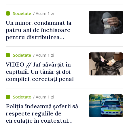
„Legătura lor cu țara
noastră rămâne puternică”
/ Acum 1 zi
Un minor, condamnat la
patru ani de închisoare
pentru distribuirea
drogurilor în raionul Edineț
/ Acum 1 zi
VIDEO // Jaf săvârșit în
capitală. Un tânăr și doi
complici, cercetați penal
/ Acum 1 zi
Poliția îndeamnă șoferii să
respecte regulile de
circulație în contextul
intensificării traficului din