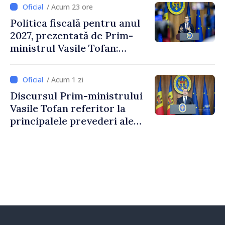
/ Acum 23 ore
Politica fiscală pentru anul
2027, prezentată de Prim-
ministrul Vasile Tofan:
Reducerea poverii pe muncă,
stimularea investițiilor și o
/ Acum 1 zi
taxare mai echitabilă
Discursul Prim-ministrului
Vasile Tofan referitor la
principalele prevederi ale
politicii fiscale pentru anul
2027