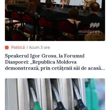
/ Acum 3 ore
Speakerul Igor Grosu, la Forumul
Diasporei: „Republica Moldova
demonstrează, prin cetățenii săi de acasă
și de peste hotare, că merită să devină
parte a marii familii europene”