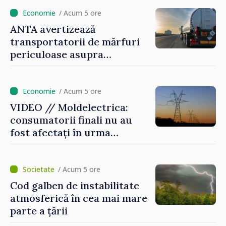
/ Acum 5 ore
ANTA avertizează
transportatorii de mărfuri
periculoase asupra
riscurilor sporite pe timp de
caniculă
/ Acum 5 ore
VIDEO // Moldelectrica:
consumatorii finali nu au
fost afectați în urma
avarierii Liniei Bălți–
Dnestrovsk. Lucrările de
reparație vor fi efectuate în
/ Acum 5 ore
regim prioritar
Cod galben de instabilitate
atmosferică în cea mai mare
parte a țării