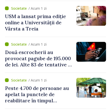
perioada concediilor
/ Acum 1 zi
USM a lansat prima ediție
online a Universității de
Vârsta a Treia
/ Acum 1 zi
Două escrocherii au
provocat pagube de 195.000
de lei. Alte 83 de tentative au
fost dejucate
/ Acum 1 zi
Peste 4.700 de persoane au
apelat la punctele de
reabilitare în timpul
caniculei