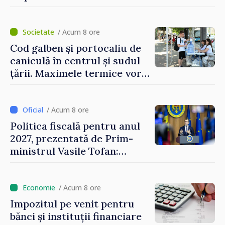
/ Acum 8 ore
Cod galben și portocaliu de
caniculă în centrul și sudul
țării. Maximele termice vor
ajunge până la 37°C
/ Acum 8 ore
Politica fiscală pentru anul
2027, prezentată de Prim-
ministrul Vasile Tofan:
Reducerea poverii pe muncă,
stimularea investițiilor și o
taxare mai echitabilă
/ Acum 8 ore
Impozitul pe venit pentru
bănci și instituții financiare