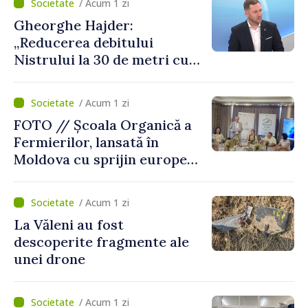
/ Acum 1 zi
de avarie”
Gheorghe Hajder:
„Reducerea debitului
Nistrului la 30 de metri cubi
pe secundă ar însemna o
„catastrofă naturală”
/ Acum 1 zi
FOTO // Școala Organică a
Fermierilor, lansată în
Moldova cu sprijin european
pentru dezvoltarea
agriculturii durabile
/ Acum 1 zi
La Văleni au fost
descoperite fragmente ale
unei drone
/ Acum 1 zi