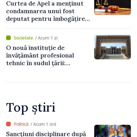
Curtea de Apel a menținut
condamnarea unui fost
deputat pentru îmbogățire
ilicită. Acesta va achita
statului peste 2,4 milioane
/ Acum 1 zi
de lei
O nouă instituție de
învățământ profesional
tehnic în sudul țării:
Guvernul a aprobat
înființarea Colegiului moldo-
turc la Comrat
Top știri
/ Acum 12 minute
Adunarea Populară a