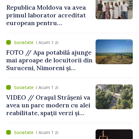
Republica Moldova va avea
primul laborator acreditat
european pentru
diagnosticul virusurilor
viței-de-vie
/ Acum 1 zi
FOTO // Apa potabilă ajunge
mai aproape de locuitorii din
Suruceni, Nimoreni și
Malcoci, raionul Ialoveni
/ Acum 1 zi
VIDEO // Oraşul Strășeni va
avea un parc modern cu alei
reabilitate, spații verzi și
zone pentru copii
/ Acum 1 zi