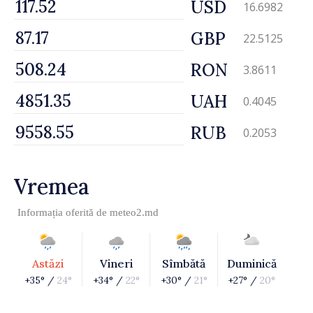
USD
16.6982
GBP
22.5125
RON
3.8611
UAH
0.4045
RUB
0.2053
Vremea
Informația oferită de
meteo2.md
Astăzi
Vineri
Sîmbătă
Duminică
+35° /
24°
+34° /
22°
+30° /
21°
+27° /
20°