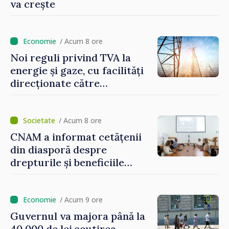
va crește
/ Acum 8 ore
Noi reguli privind TVA la
energie și gaze, cu facilități
direcționate către
consumatorii vulnerabili
/ Acum 8 ore
CNAM a informat cetățenii
din diasporă despre
drepturile și beneficiile
asigurării medicale
/ Acum 9 ore
Guvernul va majora până la
40 000 de lei scutirea