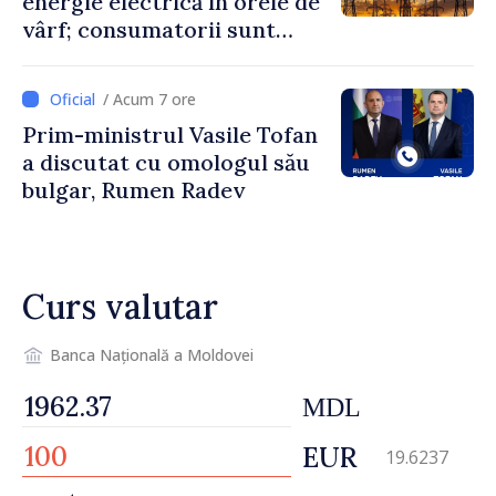
energie electrică în orele de
vârf; consumatorii sunt
îndemnați să economisească
/ Acum 7 ore
Prim-ministrul Vasile Tofan
a discutat cu omologul său
bulgar, Rumen Radev
Curs valutar
Banca Națională a Moldovei
MDL
EUR
19.6237