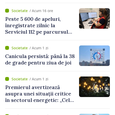
Platformelor Locale de
Mediu privind aplicarea a
/ Acum 16 ore
două regulamente din
Peste 5 600 de apeluri,
domeniu
înregistrate zilnic la
Serviciul 112 pe parcursul
lunii iulie. Cei mai mulți
cetățeni au solicitat
/ Acum 1 zi
ambulanța
Canicula persistă: până la 38
de grade pentru ziua de joi
/ Acum 1 zi
Premierul avertizează
asupra unei situații critice
în sectorul energetic: „Cel
mai probabil, mâine nu vom
putea cumpăra nici curent