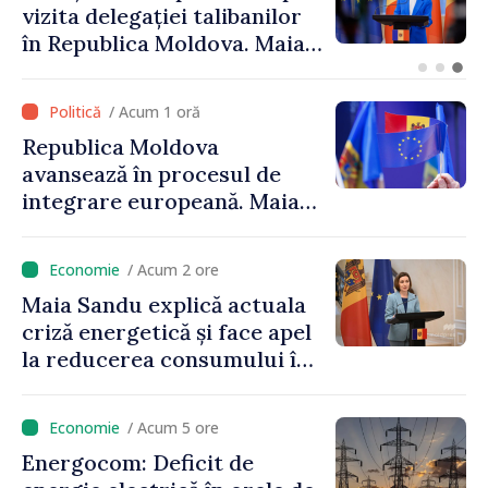
Găgăuziei trebuie să aibă un
mandat deplin. Președinta
Maia Sandu: „Alegerile să fie
libere și corecte””
/ Acum 1 oră
Republica Moldova
avansează în procesul de
integrare europeană. Maia
Sandu: „Nu ne blochează
niciun stat”
/ Acum 2 ore
Maia Sandu explică actuala
criză energetică și face apel
la reducerea consumului în
orele de vârf: „Doar astfel
putem menține prețurile la
/ Acum 5 ore
un nivel mai mic”
Energocom: Deficit de