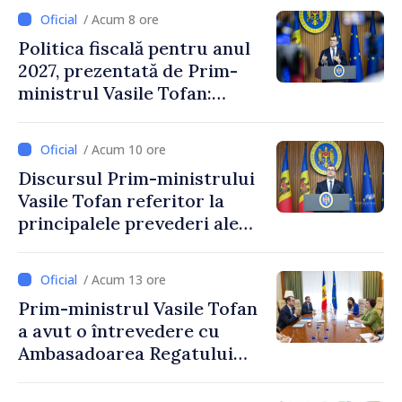
/ Acum 8 ore
Politica fiscală pentru anul
2027, prezentată de Prim-
ministrul Vasile Tofan:
Reducerea poverii pe muncă,
stimularea investițiilor și o
/ Acum 10 ore
taxare mai echitabilă
Discursul Prim-ministrului
Vasile Tofan referitor la
principalele prevederi ale
politicii fiscale pentru anul
2027
/ Acum 13 ore
Prim-ministrul Vasile Tofan
a avut o întrevedere cu
Ambasadoarea Regatului
Unit al Marii Britanii și
Irlandei de Nord, Fern