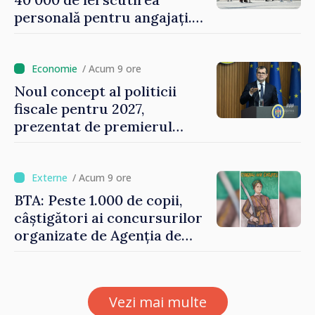
personală pentru angajați.
Vasile Tofan: „Aproape 800
de milioane de lei îi lăsăm
oamenilor”
/ Acum 9 ore
Noul concept al politicii
fiscale pentru 2027,
prezentat de premierul
Vasile Tofan: „Taxăm mai
puțin munca, stimulăm
investițiile, taxăm viciile și
/ Acum 9 ore
echilibrăm taxarea
BTA: Peste 1.000 de copii,
consumului”
câștigători ai concursurilor
organizate de Agenția de
Stat pentru Bulgarii din
Străinătate, vor fi premiați
Vezi mai multe