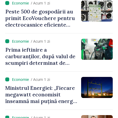
/ Acum 1 zi
Peste 500 de gospodării au
primit EcoVouchere pentru
electrocasnice eficiente
energetic
/ Acum 1 zi
Prima ieftinire a
carburanților, după valul de
scumpiri determinat de
situația externă: ANRE
anunță prețuri mai mici la
/ Acum 1 zi
benzină și motorină
Ministrul Energiei: „Fiecare
megawatt economisit
înseamnă mai puțină energie
cumpărată la prețuri foarte
ridicate”
/ Acum 1 zi