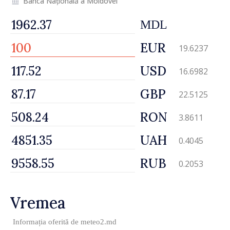
Banca Națională a Moldovei
MDL
EUR
19.6237
USD
16.6982
GBP
22.5125
RON
3.8611
UAH
0.4045
RUB
0.2053
Vremea
Informația oferită de
meteo2.md