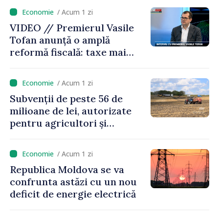
/ Acum 1 zi
VIDEO // Premierul Vasile
Tofan anunță o amplă
reformă fiscală: taxe mai
mici pe muncă, impozite mai
mari pentru bănci, tutun și
/ Acum 1 zi
jocurile de noroc
Subvenții de peste 56 de
milioane de lei, autorizate
pentru agricultori și
proiecte de dezvoltare
rurală în luna iulie
/ Acum 1 zi
Republica Moldova se va
confrunta astăzi cu un nou
deficit de energie electrică