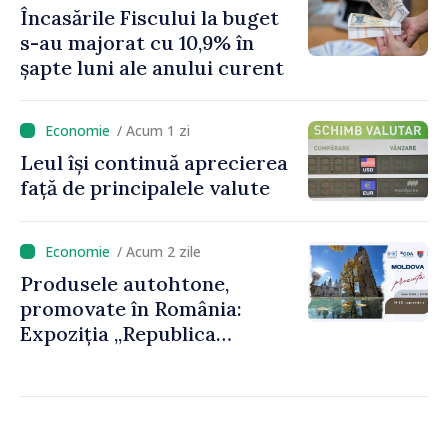
Încasările Fiscului la buget
foarte atent vom uniformiza
s-au majorat cu 10,9% în
anumite taxe”
șapte luni ale anului curent
/ Acum 1 zi
Leul își continuă aprecierea
față de principalele valute
/ Acum 2 zile
Produsele autohtone,
promovate în România:
Expoziția „Republica
Moldova prezintă” va fi
organizată la Baia Mare