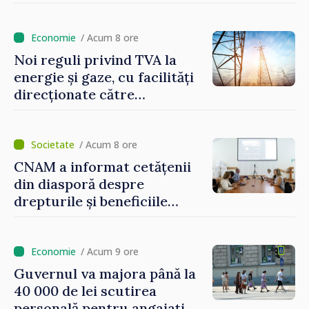
/ Acum 8 ore
Noi reguli privind TVA la
energie și gaze, cu facilități
direcționate către
consumatorii vulnerabili
/ Acum 8 ore
CNAM a informat cetățenii
din diasporă despre
drepturile și beneficiile
asigurării medicale
/ Acum 9 ore
Guvernul va majora până la
40 000 de lei scutirea
personală pentru angajați.