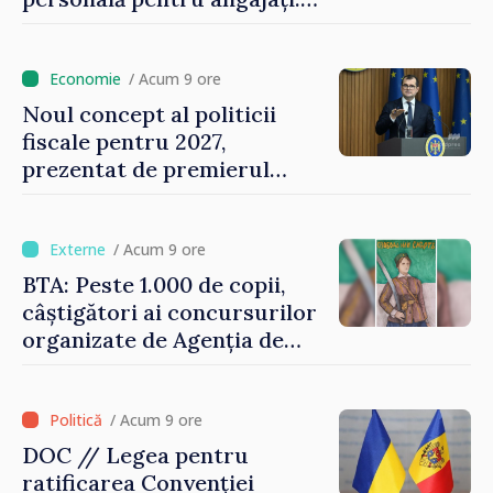
Vasile Tofan: „Aproape 800
de milioane de lei îi lăsăm
oamenilor”
/ Acum 9 ore
Noul concept al politicii
fiscale pentru 2027,
prezentat de premierul
Vasile Tofan: „Taxăm mai
puțin munca, stimulăm
investițiile, taxăm viciile și
/ Acum 9 ore
echilibrăm taxarea
BTA: Peste 1.000 de copii,
consumului”
câștigători ai concursurilor
organizate de Agenția de
Stat pentru Bulgarii din
Străinătate, vor fi premiați
/ Acum 9 ore
DOC // Legea pentru
ratificarea Convenției