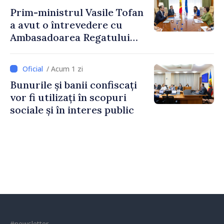
Prim-ministrul Vasile Tofan
a avut o întrevedere cu
Ambasadoarea Regatului
Unit al Marii Britanii și
Irlandei de Nord, Fern
/ Acum 1 zi
Horine
Bunurile și banii confiscați
vor fi utilizați în scopuri
sociale și în interes public
#newsletter