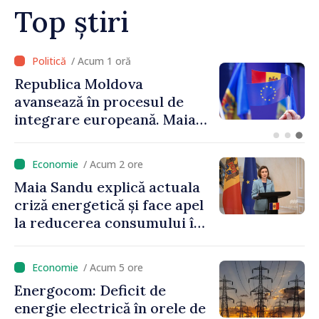
Top știri
/ Acum 39 minute
Linia electrică de 330 kV
Bălți–Dnestrovsk, grav
avariată în urma
calamităților naturale
/ Acum 2 ore
Maia Sandu explică actuala
criză energetică și face apel
la reducerea consumului în
orele de vârf: „Doar astfel
putem menține prețurile la
/ Acum 5 ore
un nivel mai mic”
Energocom: Deficit de
energie electrică în orele de