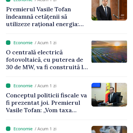
Premierul Vasile Tofan
îndeamnă cetățenii să
utilizeze rațional energia:
„Ca să nu plătim costuri mai
mari, trebuie să
/ Acum 1 zi
economisim”
O centrală electrică
fotovoltaică, cu puterea de
30 de MW, va fi construită la
Vadul lui Vodă
/ Acum 1 zi
Conceptul politicii fiscale va
fi prezentat joi. Premierul
Vasile Tofan: „Vom taxa
munca mai puțin, vom
încuraja investițiile, vom
/ Acum 1 zi
taxa mai mult viciile și