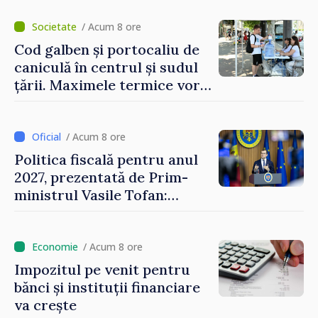
/ Acum 8 ore
Cod galben și portocaliu de
caniculă în centrul și sudul
țării. Maximele termice vor
ajunge până la 37°C
/ Acum 8 ore
Politica fiscală pentru anul
2027, prezentată de Prim-
ministrul Vasile Tofan:
Reducerea poverii pe muncă,
stimularea investițiilor și o
taxare mai echitabilă
/ Acum 8 ore
Impozitul pe venit pentru
bănci și instituții financiare
va crește