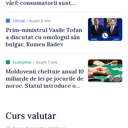
vârf; consumatorii sunt
îndemnați să economisească
/ Acum 6 ore
Prim-ministrul Vasile Tofan
a discutat cu omologul său
bulgar, Rumen Radev
/ Acum 7 ore
Moldovenii cheltuie anual 10
miliarde de lei pe jocurile de
noroc. Statul introduce o
taxă de 6%, care va aduce
peste 500 de milioane de lei
la buget
Curs valutar