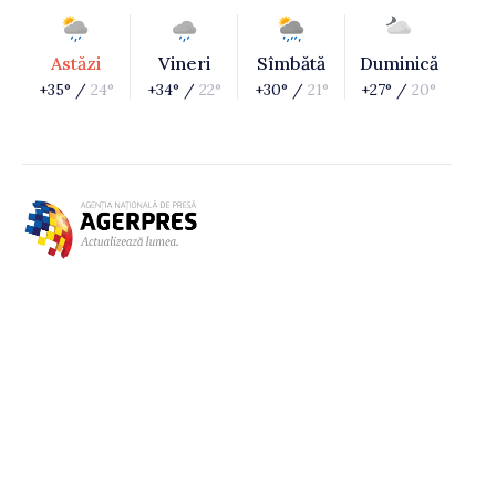
Astăzi
Vineri
Sîmbătă
Duminică
+35° /
24°
+34° /
22°
+30° /
21°
+27° /
20°