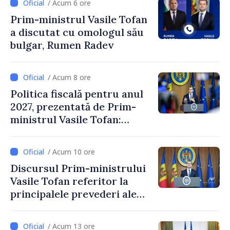
/ Acum 6 ore
Prim-ministrul Vasile Tofan
a discutat cu omologul său
bulgar, Rumen Radev
/ Acum 8 ore
Politica fiscală pentru anul
2027, prezentată de Prim-
ministrul Vasile Tofan:
Reducerea poverii pe muncă,
stimularea investițiilor și o
/ Acum 10 ore
taxare mai echitabilă
Discursul Prim-ministrului
Vasile Tofan referitor la
principalele prevederi ale
politicii fiscale pentru anul
2027
/ Acum 13 ore