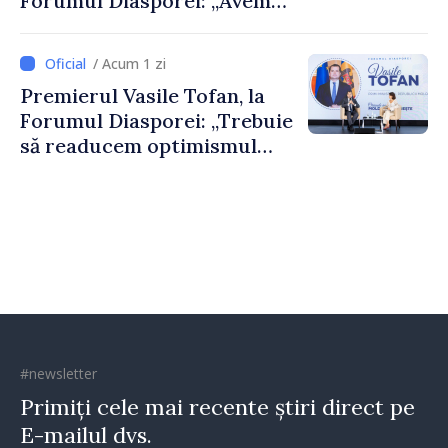
Forumul Diasporei: „Avem
nevoie de fiecare dintre
dumneavoastră pentru a
/ Acum 1 zi
construi comunități mai
Premierul Vasile Tofan, la
puternice”
Forumul Diasporei: „Trebuie
să readucem optimismul
oamenilor și încrederea că
Republica Moldova merge în
direcția corectă”
#newsletter
Primiți cele mai recente știri direct pe
E-mailul dvs.