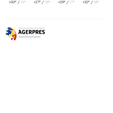
+30° /
21°
+27° /
19°
+29° /
17°
+32° /
18°