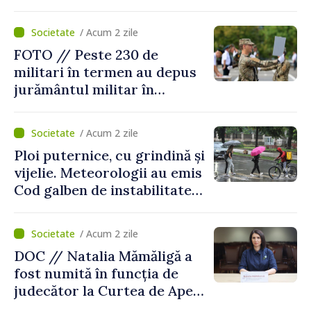
asigurării medicale
/ Acum 2 zile
FOTO // Peste 230 de
militari în termen au depus
jurământul militar în
garnizoana Chișinău
/ Acum 2 zile
Ploi puternice, cu grindină și
vijelie. Meteorologii au emis
Cod galben de instabilitate
atmosferică
/ Acum 2 zile
DOC // Natalia Mămăligă a
fost numită în funcția de
judecător la Curtea de Apel
Centru