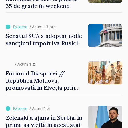
35 de grade în weekend
/ Acum 13 ore
Senatul SUA a adoptat noile
sancțiuni împotriva Rusiei
/ Acum 1 zi
Forumul Diasporei //
Republica Moldova,
promovată în Elveția prin
turism, investiții și
exporturi
/ Acum 1 zi
Zelenski a ajuns în Serbia, în
prima sa vizită în acest stat