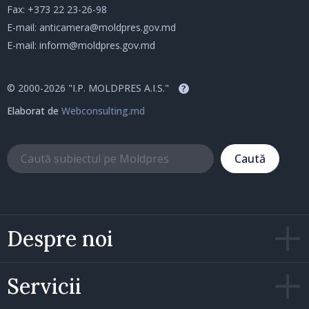
Fax: +373 22 23-26-98
E-mail:
anticamera@moldpres.gov.md
E-mail:
inform@moldpres.gov.md
© 2000-2026 "I.P. MOLDPRES A.I.S."
?
Elaborat de
Webconsulting.md
Caută
Despre noi
Servicii