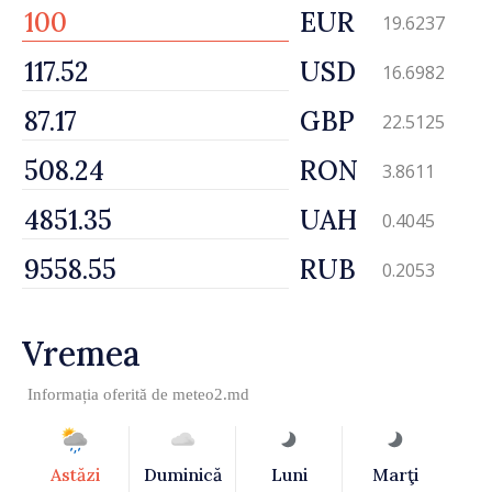
EUR
19.6237
USD
16.6982
GBP
22.5125
RON
3.8611
UAH
0.4045
RUB
0.2053
Vremea
Informația oferită de
meteo2.md
Astăzi
Duminică
Luni
Marţi