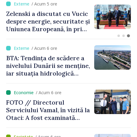
/ Acum 56 minute
c
Bulgaria: Ambasadoarea
i
Ucrainei, convocată la
ma
Ministerul de Externe în
legătură cu drona prăbușită
/ Acum 6 ore
BTA: Tendința de scădere a
nivelului Dunării se menține,
iar situația hidrologică
rămâne dificilă
/ Acum 6 ore
FOTO // Directorul
Serviciului Vamal, în vizită la
Otaci: A fost examinată
posibilitatea dotării Zonei de
control vamal cu un scanner
/ Acum 6 ore