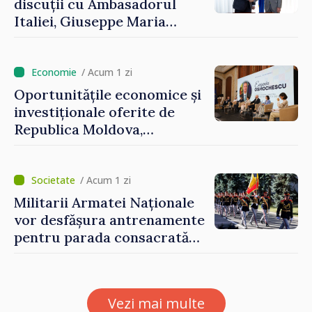
discuții cu Ambasadorul
Italiei, Giuseppe Maria
Perricone
/ Acum 1 zi
Oportunitățile economice și
investiționale oferite de
Republica Moldova,
prezentate de vicepremierul
Eugeniu Osmochescu, la
Forumul Diasporei
/ Acum 1 zi
Militarii Armatei Naționale
vor desfășura antrenamente
pentru parada consacrată
Zilei Independenței
Vezi mai multe