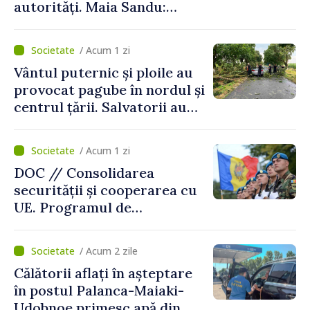
autorități. Maia Sandu:
„Trebuie să creăm
mecanisme care să-i
/ Acum 1 zi
protejeze”
Vântul puternic și ploile au
provocat pagube în nordul și
centrul țării. Salvatorii au
intervenit în zece cazuri
/ Acum 1 zi
DOC // Consolidarea
securității și cooperarea cu
UE. Programul de
implementare a Strategiei
Naționale de Apărare pentru
/ Acum 2 zile
perioada 2024–2034,
Călătorii aflați în așteptare
publicat în Monitorul Oficial
în postul Palanca-Maiaki-
Udobnoe primesc apă din