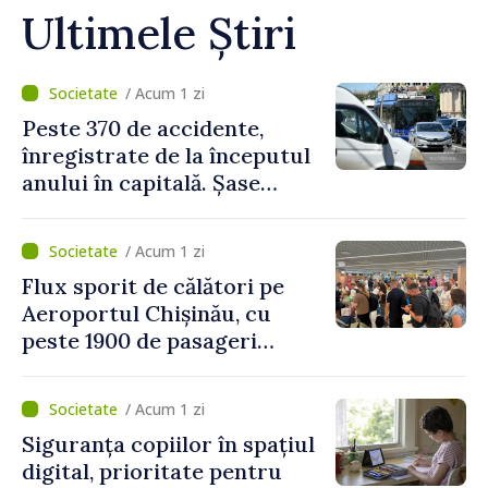
Ultimele Știri
/ Acum 1 zi
Peste 370 de accidente,
înregistrate de la începutul
anului în capitală. Șase
persoane și-au pierdut viața
/ Acum 1 zi
Flux sporit de călători pe
Aeroportul Chișinău, cu
peste 1900 de pasageri
deserviți pe oră în perioada
de vârf a concediilor
/ Acum 1 zi
Siguranța copiilor în spațiul
digital, prioritate pentru