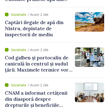
partea funcționarilor vamali
și a polițiștilor de frontieră
/ Acum 2 zile
Captări ilegale de apă din
Nistru, depistate de
inspectorii de mediu
/ Acum 2 zile
Cod galben și portocaliu de
caniculă în centrul și sudul
țării. Maximele termice vor
ajunge până la 37°C
/ Acum 2 zile
CNAM a informat cetățenii
din diasporă despre
drepturile și beneficiile