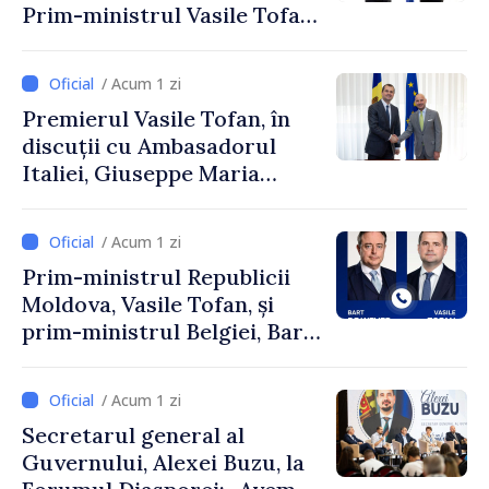
Prim-ministrul Vasile Tofan
și Ambasadorul Turciei,
Uygar Mustafa Sertel
/ Acum 1 zi
Premierul Vasile Tofan, în
discuții cu Ambasadorul
Italiei, Giuseppe Maria
Perricone
/ Acum 1 zi
Prim-ministrul Republicii
Moldova, Vasile Tofan, și
prim-ministrul Belgiei, Bart
De Wever, au discutat
despre parcursul european
/ Acum 1 zi
al Republicii Moldova.
Secretarul general al
Guvernului, Alexei Buzu, la