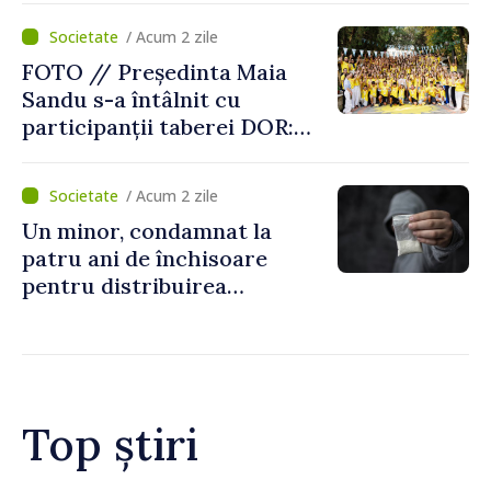
/ Acum 2 zile
FOTO // Președinta Maia
Sandu s-a întâlnit cu
participanții taberei DOR:
„Legătura lor cu țara
noastră rămâne puternică”
/ Acum 2 zile
Un minor, condamnat la
patru ani de închisoare
pentru distribuirea
drogurilor în raionul Edineț
Top știri