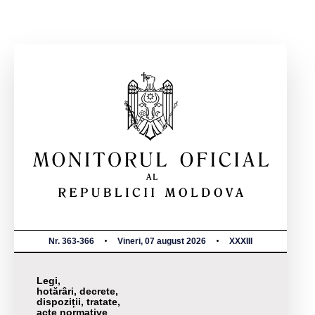
Nr. 363-366
Vineri, 07 august 2026
XXXIII
Legi,
hotărâri, decrete,
dispoziții, tratate,
acte normative