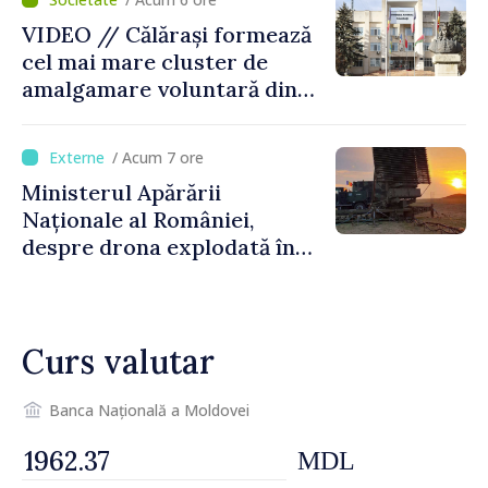
performant
VIDEO // Călărași formează
cel mai mare cluster de
amalgamare voluntară din
Republica Moldova. Consiliul
orășenesc a aprobat decizia
/ Acum 7 ore
finală
Ministerul Apărării
Naționale al României,
despre drona explodată în
Bulgaria: „Radarele noastre
nu au detectat niciun
vehicul aerian”
Curs valutar
Banca Națională a Moldovei
MDL