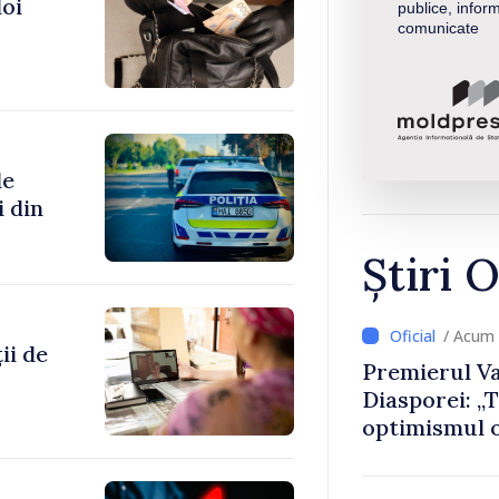
doi
publice, inform
comunicate
de
i din
Știri O
/ Acum
ii de
Premierul Va
Diasporei: „
optimismul o
că Republica
direcția cor