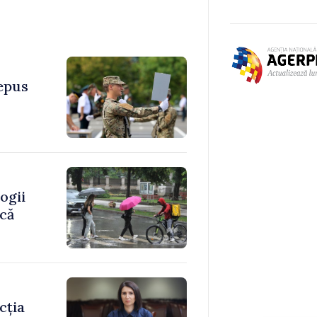
depus
ogii
ică
cția