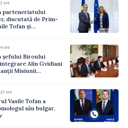
2 ore
 parteneriatului
, discutată de Prim-
ile Tofan și
a Suediei, Petra Lärke
4 ore
 șefului Biroului
eintegrare Alin Gvidiani
anții Misiunii
Internațional al Crucii
dova
23 ore
ul Vasile Tofan a
omologul său bulgar,
v