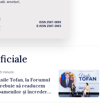
ații, anunțuri,
ISSN 2587-389X
E-ISSN 2587-3903
ficiale
 9 minute
sile Tofan, la Forumul
Trebuie să readucem
amenilor și încrederea
 Moldova merge în
ectă”