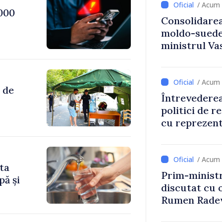
/ Acum 
000
Consolidarea
moldo-suedez
ministrul Vas
Ambasadoare
/ Acum 
 de
Întrevederea
politici de r
cu reprezent
Comitetului 
Roșii în Mol
/ Acum 
ita
Prim-ministr
pă și
discutat cu 
Rumen Rade