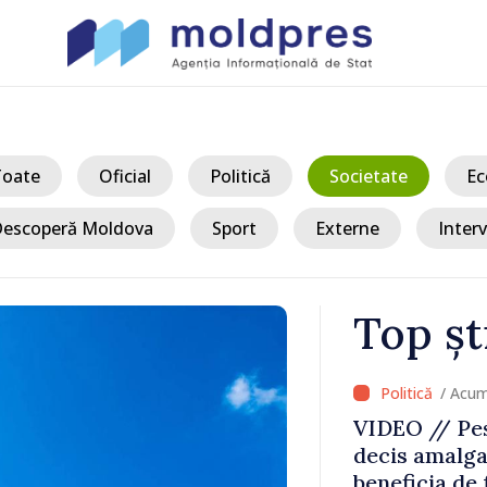
Toate
Oficial
Politică
Societate
Ec
escoperă Moldova
Sport
Externe
Interv
Top șt
/ Acu
 la Forumul
VIDEO // Pes
readucem
decis amalga
 încrederea
beneficia de