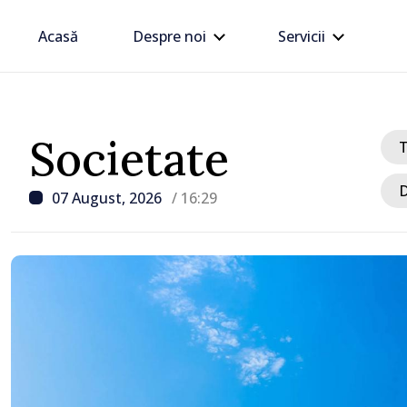
Acasă
Despre noi
Servicii
Societate
D
07 August, 2026
/ 16:29
/ Acum 9 minute
Premierul Vasile Tofan,
e
Diasporei: „Trebuie să 
optimismul oamenilor și