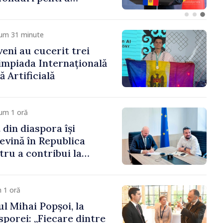
gor Grosu: „Este
 depășim blocajele și să
ocalităților să se
cum 31 minute
veni au cucerit trei
limpiada Internațională
ă Artificială
um 1 oră
 din diaspora își
evină în Republica
ru a contribui la
registrului naval
 1 oră
l Mihai Popșoi, la
porei: „Fiecare dintre