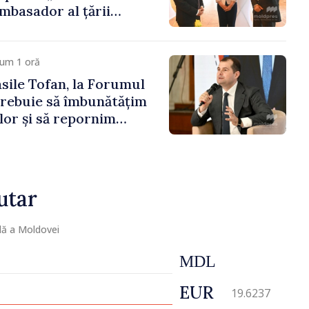
mbasador al țării
ontribuie la promovarea
ublicii Moldova”
cum 1 oră
sile Tofan, la Forumul
Trebuie să îmbunătățim
lor și să repornim
conomiei”
utar
lă a Moldovei
MDL
EUR
19.6237