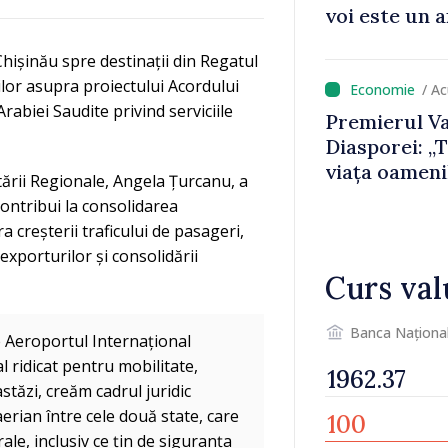
voi este un a
noastre și c
Chișinău spre destinații din Regatul
imaginii Rep
rilor asupra proiectului Acordului
/ A
abiei Saudite privind serviciile
Premierul Va
Diasporei: „
viața oameni
tării Regionale, Angela Țurcanu, a
motoarele e
contribui la consolidarea
a creșterii traficului de pasageri,
i exporturilor și consolidării
Curs val
Banca Naționa
 Aeroportul Internațional
l ridicat pentru mobilitate,
tăzi, creăm cadrul juridic
rian între cele două state, care
rale, inclusiv ce țin de siguranța