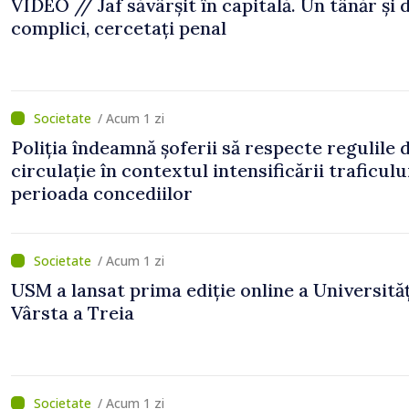
VIDEO // Jaf săvârșit în capitală. Un tânăr și 
complici, cercetați penal
/ Acum 1 zi
Poliția îndeamnă șoferii să respecte regulile 
circulație în contextul intensificării traficulu
perioada concediilor
/ Acum 1 zi
USM a lansat prima ediție online a Universităț
Vârsta a Treia
/ Acum 1 zi