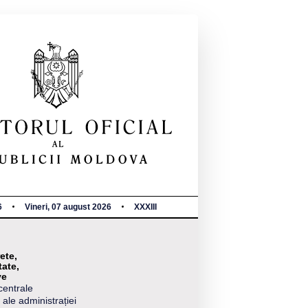
6
Vineri, 07 august 2026
XXXIII
ete,
tate,
ve
centrale
 ale administrației