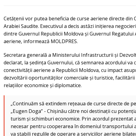
Cetățenii vor putea beneficia de curse aeriene directe din 
Arabiei Saudite. Executivul a decis astăzi inițierea negocie
dintre Guvernul Republicii Moldova și Guvernul Regatului Ar
aeriene, informează MOLDPRES.
Secretara generală a Ministerului Infrastructurii și Dezvol
declarat, la ședința Guvernului, că semnarea acordului va 
conectivității aeriene a Republicii Moldova, cu impact asupr
dezvoltării oportunităților comerciale și turistice, facilitări
relațiilor economice și diplomatice.
„Continuăm să extindem rețeaua de curse directe de pe
„Eugen Doga” - Chișinău către noi destinații cu potenția
turism și schimburi economice. Prin acordul prezentat as
necesar pentru cooperarea în domeniul transportului ae
va stabili regulile de operare a serviciilor aeriene bilate