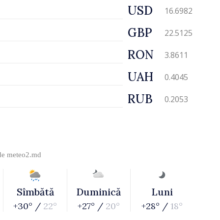
USD
16.6982
GBP
22.5125
RON
3.8611
UAH
0.4045
RUB
0.2053
 de
meteo2.md
Sîmbătă
Duminică
Luni
+30° /
22°
+27° /
20°
+28° /
18°