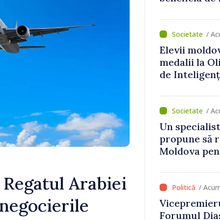
erge în
investiții. I
important să
dăm o șansă l
/ A
dezvolte”
Elevii moldo
medalii la O
de Inteligenț
/ Ac
Un specialist
propune să r
Moldova pent
dezvoltarea 
național
 Regatul Arabiei
/ Acum
 negocierile
Vicepremieru
Forumul Dias