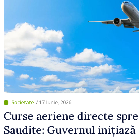
că Republica Moldova m
direcția corectă”
/ 17 Iunie, 2026
Curse aeriene directe spre
Saudite: Guvernul inițiază