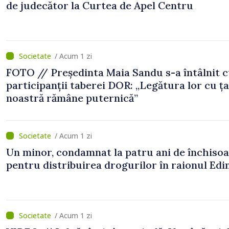
de judecător la Curtea de Apel Centru
/ Acum 1 zi
FOTO // Președinta Maia Sandu s-a întâlnit 
participanții taberei DOR: „Legătura lor cu ț
noastră rămâne puternică”
/ Acum 1 zi
Un minor, condamnat la patru ani de închiso
pentru distribuirea drogurilor în raionul Edi
/ Acum 1 zi