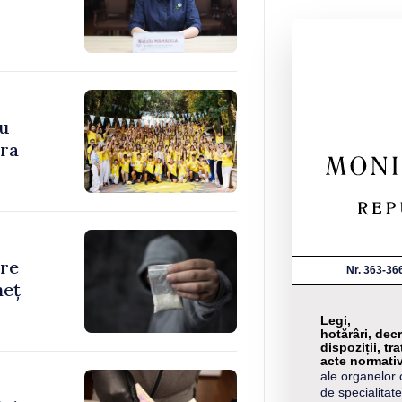
cu
ara
are
Nr. 363-36
neț
Legi,
hotărâri, decr
dispoziții, tra
acte normati
ale organelor 
de specialitate