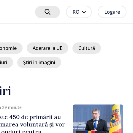
RO
Logare
onomie
Aderare la UE
Cultură
iuri
Știri în imagini
iri
m 29 minute
te 450 de primării au
marea voluntară și vor
 fonduri pentru