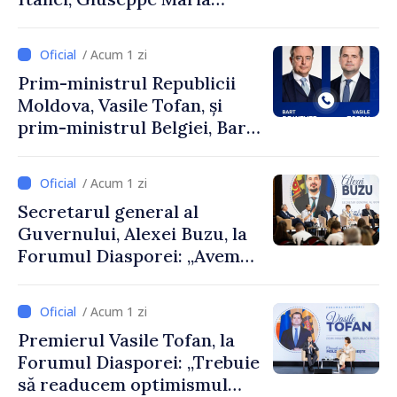
Perricone
/ Acum 1 zi
Prim-ministrul Republicii
Moldova, Vasile Tofan, și
prim-ministrul Belgiei, Bart
De Wever, au discutat
despre parcursul european
/ Acum 1 zi
al Republicii Moldova.
Secretarul general al
Guvernului, Alexei Buzu, la
Forumul Diasporei: „Avem
nevoie de fiecare dintre
dumneavoastră pentru a
/ Acum 1 zi
construi comunități mai
Premierul Vasile Tofan, la
puternice”
Forumul Diasporei: „Trebuie
să readucem optimismul