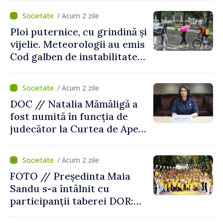
/ Acum 2 zile
Ploi puternice, cu grindină și
vijelie. Meteorologii au emis
Cod galben de instabilitate
atmosferică
/ Acum 2 zile
DOC // Natalia Mămăligă a
fost numită în funcția de
judecător la Curtea de Apel
Centru
/ Acum 2 zile
FOTO // Președinta Maia
Sandu s-a întâlnit cu
participanții taberei DOR:
„Legătura lor cu țara