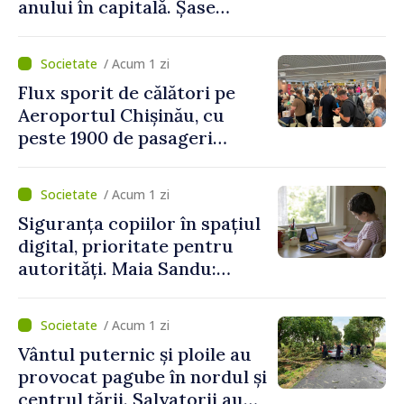
anului în capitală. Șase
persoane și-au pierdut viața
/ Acum 1 zi
Flux sporit de călători pe
Aeroportul Chișinău, cu
peste 1900 de pasageri
deserviți pe oră în perioada
de vârf a concediilor
/ Acum 1 zi
Siguranța copiilor în spațiul
digital, prioritate pentru
autorități. Maia Sandu:
„Trebuie să creăm
mecanisme care să-i
/ Acum 1 zi
protejeze”
Vântul puternic și ploile au
provocat pagube în nordul și
centrul țării. Salvatorii au