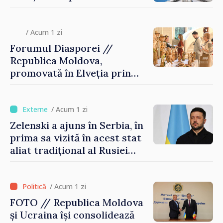
/ Acum 1 zi
Forumul Diasporei //
Republica Moldova,
promovată în Elveția prin
turism, investiții și
exporturi
/ Acum 1 zi
Zelenski a ajuns în Serbia, în
prima sa vizită în acest stat
aliat tradițional al Rusiei
după 2022
/ Acum 1 zi
FOTO // Republica Moldova
și Ucraina își consolidează