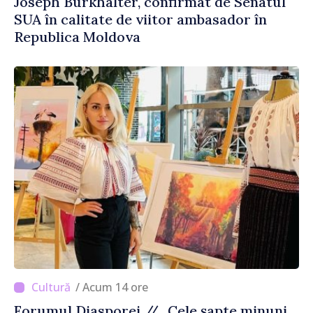
Joseph Burkhalter, confirmat de Senatul
SUA în calitate de viitor ambasador în
Republica Moldova
/ Acum 14 ore
Forumul Diasporei // „Cele șapte minuni