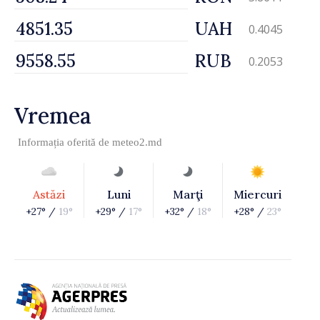
UAH
0.4045
RUB
0.2053
Vremea
Informația oferită de
meteo2.md
Astăzi
Luni
Marţi
Miercuri
+27° /
19°
+29° /
17°
+32° /
18°
+28° /
23°