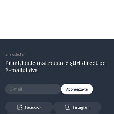
oamenilor și încrederea că
Republica Moldova merge în
direcția corectă”
#newsletter
Primiți cele mai recente știri direct pe
E-mailul dvs.
Abonează-te
Facebook
Instagram