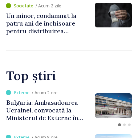
noastră rămâne puternică”
/ Acum 2 zile
Un minor, condamnat la
patru ani de închisoare
pentru distribuirea
drogurilor în raionul Edineț
Top știri
/ Acum 2 ore
Bulgaria: Ambasadoarea
Ucrainei, convocată la
Ministerul de Externe în
legătură cu drona prăbușită
/ Acum 8 ore