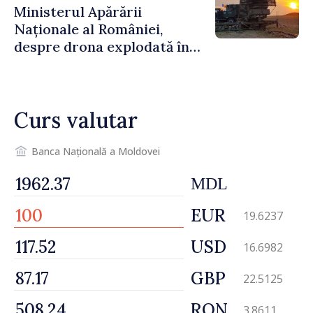
Ministerul Apărării
Naționale al României,
despre drona explodată în
Bulgaria: „Radarele noastre
nu au detectat niciun
vehicul aerian”
Curs valutar
Banca Națională a Moldovei
MDL
EUR
19.6237
USD
16.6982
GBP
22.5125
RON
3.8611