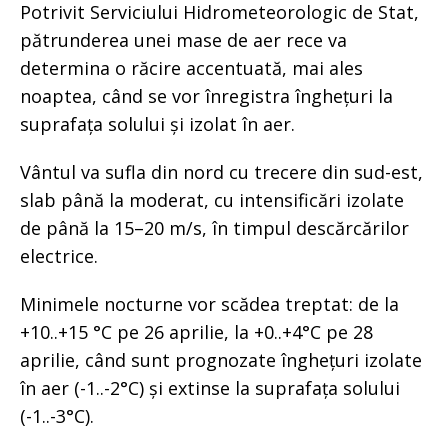
Potrivit Serviciului Hidrometeorologic de Stat,
pătrunderea unei mase de aer rece va
determina o răcire accentuată, mai ales
noaptea, când se vor înregistra înghețuri la
suprafața solului și izolat în aer.
Vântul va sufla din nord cu trecere din sud-est,
slab până la moderat, cu intensificări izolate
de până la 15–20 m/s, în timpul descărcărilor
electrice.
Minimele nocturne vor scădea treptat: de la
+10..+15 °C pe 26 aprilie, la +0..+4°C pe 28
aprilie, când sunt prognozate înghețuri izolate
în aer (-1..-2°C) și extinse la suprafața solului
(-1..-3°C).