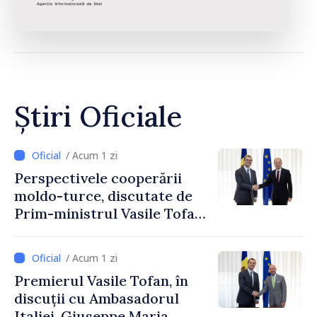
Știri Oficiale
/ Acum 1 zi
Perspectivele cooperării
moldo-turce, discutate de
Prim-ministrul Vasile Tofan
și Ambasadorul Turciei,
Uygar Mustafa Sertel
/ Acum 1 zi
Premierul Vasile Tofan, în
discuții cu Ambasadorul
Italiei, Giuseppe Maria