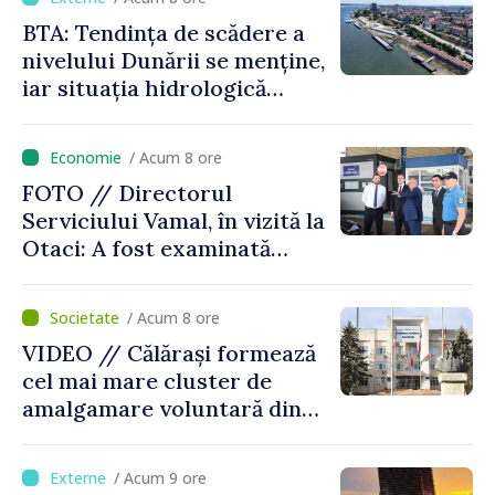
BTA: Tendința de scădere a
nivelului Dunării se menține,
iar situația hidrologică
rămâne dificilă
/ Acum 8 ore
FOTO // Directorul
Serviciului Vamal, în vizită la
Otaci: A fost examinată
posibilitatea dotării Zonei de
control vamal cu un scanner
/ Acum 8 ore
performant
VIDEO // Călărași formează
cel mai mare cluster de
amalgamare voluntară din
Republica Moldova. Consiliul
orășenesc a aprobat decizia
/ Acum 9 ore
finală