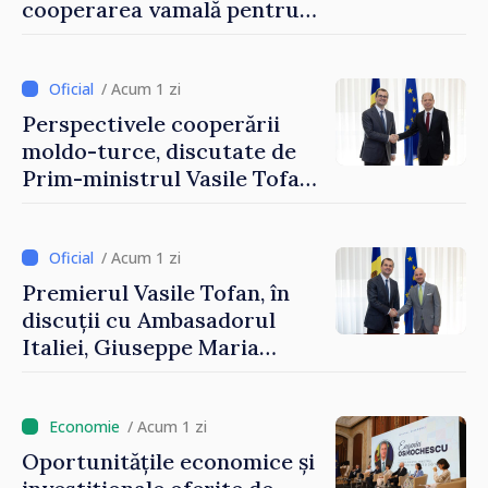
cooperarea vamală pentru
securizarea frontierei și
integrarea europeană.
Reuniune la Moghiliov-
/ Acum 1 zi
Podolsk
Perspectivele cooperării
moldo-turce, discutate de
Prim-ministrul Vasile Tofan
și Ambasadorul Turciei,
Uygar Mustafa Sertel
/ Acum 1 zi
Premierul Vasile Tofan, în
discuții cu Ambasadorul
Italiei, Giuseppe Maria
Perricone
/ Acum 1 zi
Oportunitățile economice și