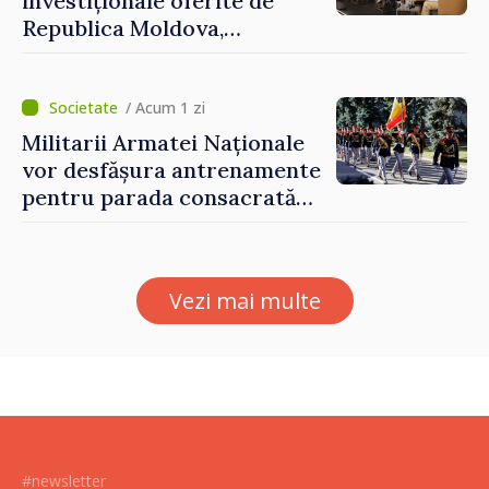
investiționale oferite de
Republica Moldova,
prezentate de vicepremierul
Eugeniu Osmochescu, la
Forumul Diasporei
/ Acum 1 zi
Militarii Armatei Naționale
vor desfășura antrenamente
pentru parada consacrată
Zilei Independenței
Vezi mai multe
#newsletter