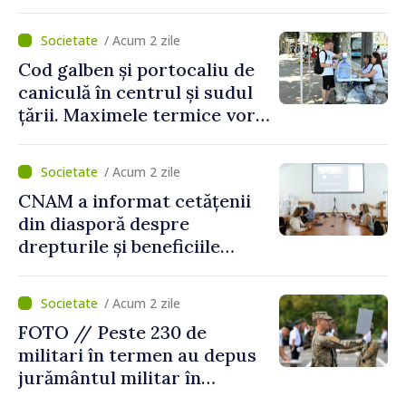
/ Acum 2 zile
Cod galben și portocaliu de
caniculă în centrul și sudul
țării. Maximele termice vor
ajunge până la 37°C
/ Acum 2 zile
CNAM a informat cetățenii
din diasporă despre
drepturile și beneficiile
asigurării medicale
/ Acum 2 zile
FOTO // Peste 230 de
militari în termen au depus
jurământul militar în
garnizoana Chișinău