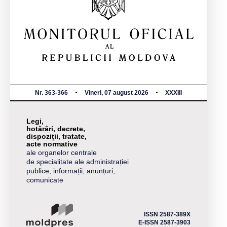
Nr. 363-366
Vineri, 07 august 2026
XXXIII
Legi,
hotărâri, decrete,
dispoziții, tratate,
acte normative
ale organelor centrale
de specialitate ale administrației
publice, informații, anunțuri,
comunicate
ISSN 2587-389X
E-ISSN 2587-3903