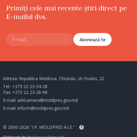
Primiți cele mai recente știri direct pe
E-mailul dvs.
Abonează-te
Adresa: Republica Moldova, Chișinău, str.Puskin, 22
Tel.:
+373 22 23-34-28
Fax: +373 22 23-26-98
E-mail:
anticamera@moldpres.gov.md
E-mail:
inform@moldpres.gov.md
© 2000-2026 "I.P. MOLDPRES A.I.S."
?