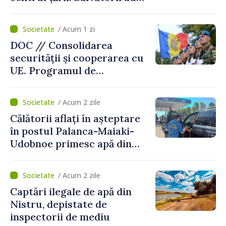
intervenit în zece cazuri
/ Acum 1 zi
DOC // Consolidarea
securității și cooperarea cu
UE. Programul de
implementare a Strategiei
Naționale de Apărare pentru
/ Acum 2 zile
perioada 2024–2034,
Călătorii aflați în așteptare
publicat în Monitorul Oficial
în postul Palanca-Maiaki-
Udobnoe primesc apă din
partea funcționarilor vamali
și a polițiștilor de frontieră
/ Acum 2 zile
Captări ilegale de apă din
Nistru, depistate de
inspectorii de mediu