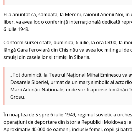
El a anunțat că, sâmbătă, la Mereni, raionul Anenii Noi, î
liber, va avea loc o conferință internațională dedicată repre
6 iulie 1949.
Conform sursei citate, duminică, 6 iulie, la ora 08:00, la 
lângă Gara Feroviară din Chișinău va avea loc mitingul de
smulși din casele lor și trimiși în Siberia.
„Tot duminică, la Teatrul Național Mihai Eminescu va 
Dosarele Siberiei, urmat de un marș simbolic al actorilor
Marii Adunări Naționale, unde vor fi aprinse lumânări î
Grosu.
În noaptea de 5 spre 6 iulie 1949, regimul sovietic a orche
operațiuni de deportare din istoria Republicii Moldova și a
Aproximativ 40.000 de oameni, inclusiv femei, copii și bătrâ