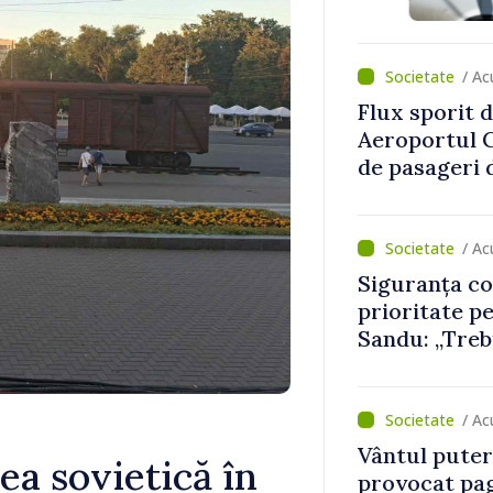
asupra econ
/ A
Flux sporit d
Aeroportul C
de pasageri d
perioada de 
/ Ac
Siguranța cop
prioritate p
Sandu: „Treb
mecanisme ca
/ Ac
Vântul putern
a sovietică în
provocat pag