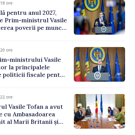
18 ore
ală pentru anul 2027,
e Prim-ministrul Vasile
erea poverii pe muncă,
vestițiilor și o taxare
lă
20 ore
im-ministrului Vasile
or la principalele
 politicii fiscale pentru
22 ore
ul Vasile Tofan a avut
re cu Ambasadoarea
t al Marii Britanii și
Nord, Fern Horine