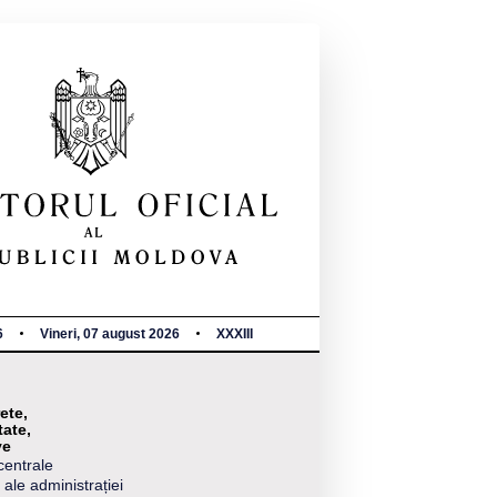
6
Vineri, 07 august 2026
XXXIII
ete,
tate,
ve
centrale
 ale administrației