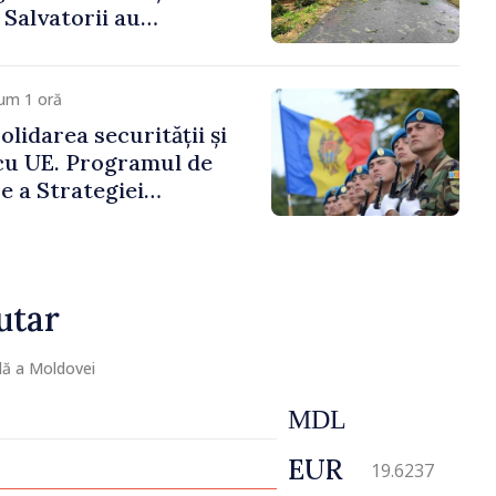
. Salvatorii au
 zece cazuri
um 1 oră
lidarea securității și
cu UE. Programul de
 a Strategiei
 Apărare pentru
4–2034, publicat în
icial
utar
lă a Moldovei
MDL
EUR
19.6237