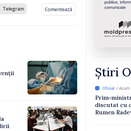
publice, inform
comunicate
Telegram
Comentează
Știri O
venții
/ Acum 
Prim-ministr
discutat cu 
Rumen Rade
la
irii