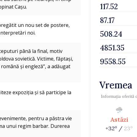
 opinat Cașu.
 pregătit un nou set de postere,
interpretări noi.
ceputuri până la final, motiv
dova sovietică. Victime, făptași,
le română și engleză”, a adăugat
Vremea
iteze expoziția și să participe la
Informația oferită
te evenimente, pentru a păstra vie
Astăzi
rma unui regim barbar. Durerea
+32° /
23°