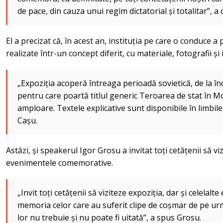
de pace, din cauza unui regim dictatorial și totalitar”, a
El a precizat că, în acest an, instituția pe care o conduce a
realizate într-un concept diferit, cu materiale, fotografii și 
„Expoziția acoperă întreaga perioadă sovietică, de la în
pentru care poartă titlul generic Teroarea de stat în Mol
amploare. Textele explicative sunt disponibile în limbi
Cașu.
Astăzi, și speakerul Igor Grosu a invitat toți cetățenii să viz
evenimentele comemorative.
„Invit toți cetățenii să viziteze expoziția, dar și celelal
memoria celor care au suferit clipe de coșmar de pe u
lor nu trebuie și nu poate fi uitată”, a spus Grosu.