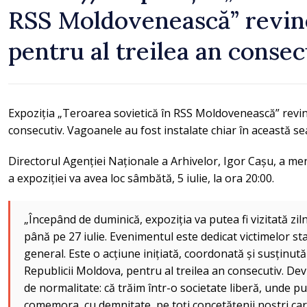
RSS Moldovenească” revi
pentru al treilea an consec
Expoziția „Teroarea sovietică în RSS Moldovenească” revin
consecutiv. Vagoanele au fost instalate chiar în această
Directorul Agenției Naționale a Arhivelor, Igor Cașu, a m
a expoziției va avea loc sâmbătă, 5 iulie, la ora 20:00.
„Începând de duminică, expoziția va putea fi vizitată zilni
până pe 27 iulie. Evenimentul este dedicat victimelor st
general. Este o acțiune inițiată, coordonată și susținut
Republicii Moldova, pentru al treilea an consecutiv. Dev
de normalitate: că trăim într-o societate liberă, unde
comemora, cu demnitate, pe toți concetățenii noștri car