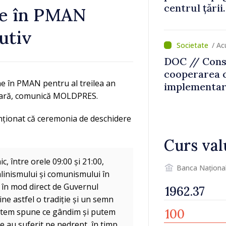
centrul țării
ne în PMAN
intervenit în
utiv
/ Ac
DOC // Conso
cooperarea 
e în PMAN pentru al treilea an
implementare
 seară, comunică MOLDPRES.
Naționale de
perioada 202
enționat că ceremonia de deschidere
Monitorul Of
Curs val
c, între orele 09:00 și 21:00,
Banca Naționa
alinismului și comunismului în
ă în mod direct de Guvernul
ine astfel o tradiție și un semn
 putem spune ce gândim și putem
e au suferit pe nedrept, în timp