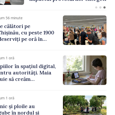
omiei
cum 56 minute
e călători pe
hișinău, cu peste 1900
eserviți pe oră în
vârf a concediilor
um 1 oră
iilor în spațiul digital,
entru autorități. Maia
uie să creăm
re să-i protejeze”
um 1 oră
ic și ploile au
ube în nordul și