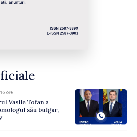
ații, anunțuri,
ISSN 2587-389X
E-ISSN 2587-3903
ficiale
16 ore
ul Vasile Tofan a
omologul său bulgar,
v