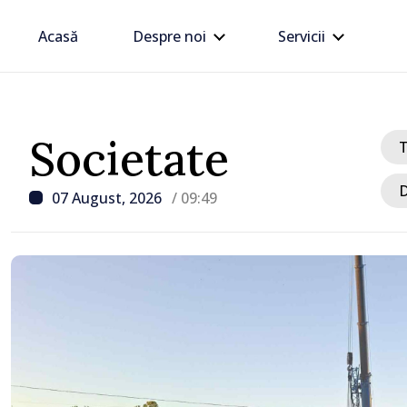
Acasă
Despre noi
Servicii
Societate
D
07 August, 2026
/ 09:49
/ Acum 14 minute
Peste 370 de accidente, 
de la începutul anului în
Șase persoane și-au pie