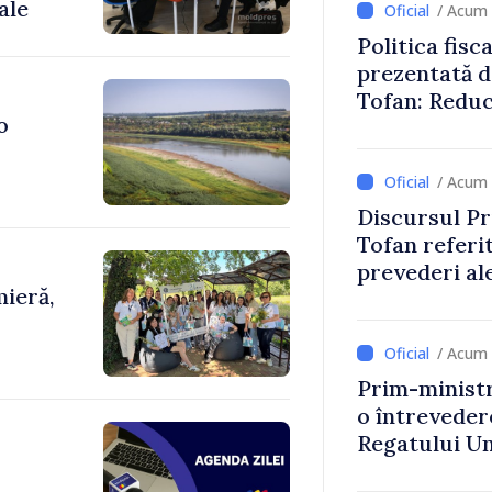
ale
/ Acum 
Politica fisc
prezentată d
Tofan: Reduc
o
stimularea in
mai echitabi
/ Acum 
Discursul Pr
Tofan referit
prevederi ale
ieră,
anul 2027
/ Acum 
Prim-ministr
o întrevede
Regatului Uni
Irlandei de 