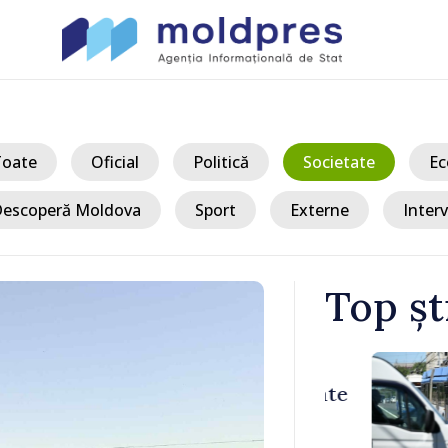
Toate
Oficial
Politică
Societate
Ec
escoperă Moldova
Sport
Externe
Interv
Top șt
/ A
înregistrate
Autoritățile 
 capitală.
analizează s
rdut viața
impactul pro