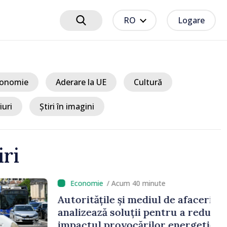
RO
Logare
onomie
Aderare la UE
Cultură
iuri
Știri în imagini
iri
cum 40 minute
și mediul de afaceri
oluții pentru a reduce
vocărilor energetice