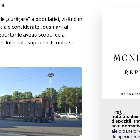
ia.
de „curățare” a populației, vizând în
sociale considerate „dușmani ai
Deportările aveau scopul de a
rolul total asupra teritoriului și
Nr. 363-36
Legi,
hotărâri, decr
dispoziții, tra
acte normati
ale organelor 
de specialitate