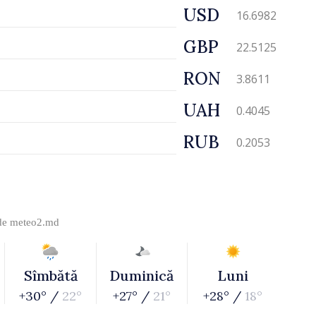
USD
16.6982
GBP
22.5125
RON
3.8611
UAH
0.4045
RUB
0.2053
 de
meteo2.md
Sîmbătă
Duminică
Luni
+30° /
22°
+27° /
21°
+28° /
18°