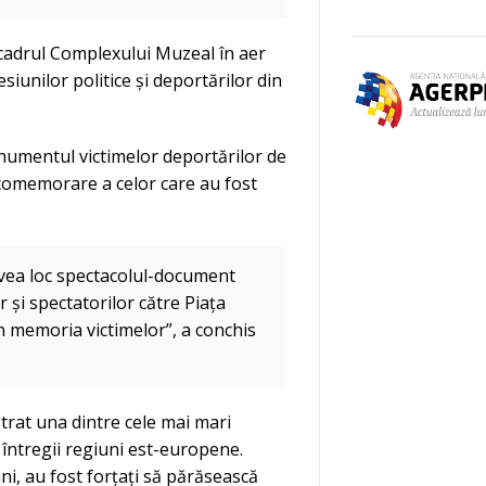
n cadrul Complexului Muzeal în aer
siunilor politice și deportărilor din
monumentul victimelor deportărilor de
 comemorare a celor care au fost
avea loc spectacolul-document
 și spectatorilor către Piața
n memoria victimelor”, a conchis
strat una dintre cele mai mari
 întregii regiuni est-europene.
ni, au fost forțați să părăsească