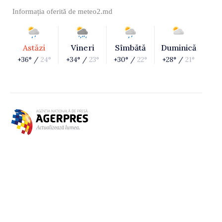
Informația oferită de
meteo2.md
Astăzi
Vineri
Sîmbătă
Duminică
+36° /
24°
+34° /
23°
+30° /
22°
+28° /
21°