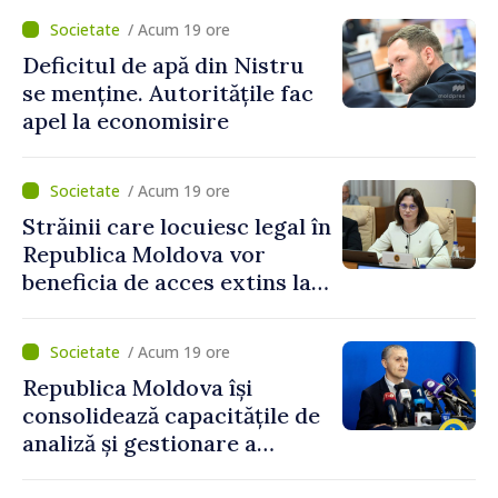
Neurochirurgie „Diomid
pentru consolidarea
/ Acum 19 ore
Gherman”. Ministerul
capacităților de apărare ale
Deficitul de apă din Nistru
Sănătății cere un plan de
statului”
se menține. Autoritățile fac
remediere
apel la economisire
/ Acum 19 ore
Străinii care locuiesc legal în
Republica Moldova vor
beneficia de acces extins la
mecanismele de incluziune
socială și financiară
/ Acum 19 ore
Republica Moldova își
consolidează capacitățile de
analiză și gestionare a
riscurilor la adresa