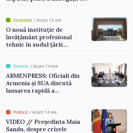
ilicită. Acesta va achita
statului peste 2,4 milioane
de lei
/ Acum 13 ore
O nouă instituție de
învățământ profesional
tehnic în sudul țării:
Guvernul a aprobat
înființarea Colegiului moldo-
turc la Comrat
/ Acum 14 ore
ARMENPRESS: Oficiali din
Armenia și SUA discută
lansarea rapidă a
programului TRIPP
/ Acum 14 ore
VIDEO // Președinta Maia
Sandu, despre crizele