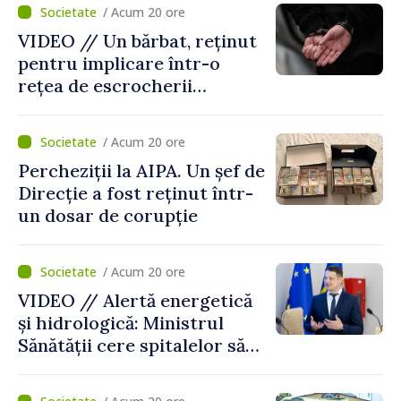
securității naționale.
/ Acum 20 ore
Metodologia aprobată de
VIDEO // Un bărbat, reținut
Guvern
pentru implicare într-o
rețea de escrocherii
telefonice. Ar fi recrutat
curieri și colectat banii
/ Acum 20 ore
obținuți ilegal
Percheziții la AIPA. Un șef de
Direcție a fost reținut într-
un dosar de corupție
/ Acum 20 ore
VIDEO // Alertă energetică
și hidrologică: Ministrul
Sănătății cere spitalelor să-și
consolideze pregătirea
pentru situații excepționale