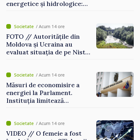
energetice și hidrologice:
„Guvernul va face tot
posibilul pentru a atenua
consecințele”
/ Acum 14 ore
FOTO // Autoritățile din
Moldova și Ucraina au
evaluat situația de pe Nistru
și pregătesc măsuri pentru
diminuarea riscurilor
/ Acum 14 ore
Măsuri de economisire a
energiei la Parlament.
Instituția limitează
consumul de electricitate și
apă caldă
/ Acum 14 ore
VIDEO // O femeie a fost