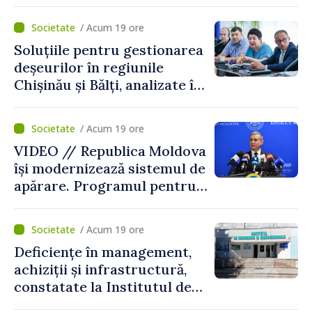
ADN
/ Acum 19 ore
Soluțiile pentru gestionarea
deșeurilor în regiunile
Chișinău și Bălți, analizate în
cadrul unui proiect național
/ Acum 19 ore
VIDEO // Republica Moldova
își modernizează sistemul de
apărare. Programul pentru
perioada 2026–2030, aprobat
de Guvern. Anatolie Nosatîi:
/ Acum 19 ore
„În contextul actual de
Deficiențe în management,
securitate, implementarea
achiziții și infrastructură,
Programului Strategiei
constatate la Institutul de
Naționale de Apărare
Neurologie și
reprezintă un pas esențial