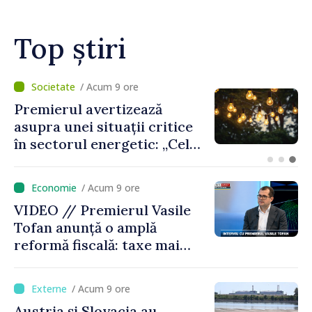
Guvern
Top știri
/ Acum 8 ore
Criza carburanților: Vasile
Tofan anunță că România va
sprijini Republica Moldova
/ Acum 9 ore
VIDEO // Premierul Vasile
Tofan anunță o amplă
reformă fiscală: taxe mai
mici pe muncă, impozite mai
mari pentru bănci, tutun și
/ Acum 9 ore
jocurile de noroc
Austria și Slovacia au