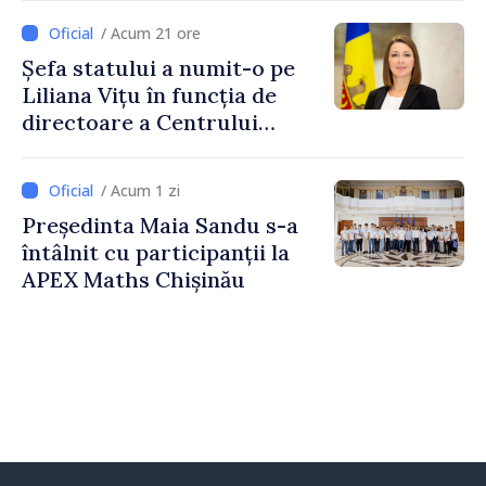
implementare a Strategiei
/ Acum 21 ore
Naționale de Apărare
Șefa statului a numit-o pe
Liliana Vițu în funcția de
directoare a Centrului
pentru Comunicare
Strategică și Contracarare a
/ Acum 1 zi
Dezinformării
Președinta Maia Sandu s-a
întâlnit cu participanții la
APEX Maths Chișinău