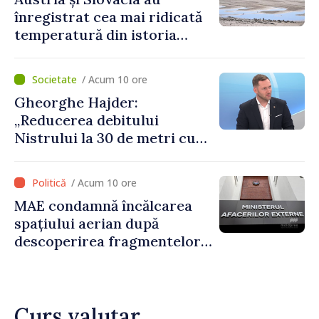
înregistrat cea mai ridicată
temperatură din istoria
măsurătorilor
/ Acum 10 ore
Gheorghe Hajder:
„Reducerea debitului
Nistrului la 30 de metri cubi
pe secundă ar însemna o
„catastrofă naturală”
/ Acum 10 ore
MAE condamnă încălcarea
spațiului aerian după
descoperirea fragmentelor
dronei de la Văleni
Curs valutar