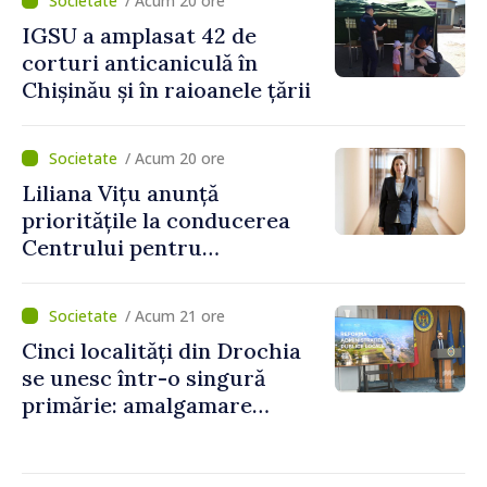
/ Acum 20 ore
IGSU a amplasat 42 de
corturi anticaniculă în
Chișinău și în raioanele țării
/ Acum 20 ore
Liliana Vițu anunță
prioritățile la conducerea
Centrului pentru
Comunicare Strategică și
Contracarare a
/ Acum 21 ore
Dezinformării: „Vom fi un
Cinci localități din Drochia
punct de reper pentru o
se unesc într-o singură
societate mai puternică și
primărie: amalgamare
mai rezistentă”
voluntară susținută cu
stimulente de peste 28 de
milioane de lei oferite de