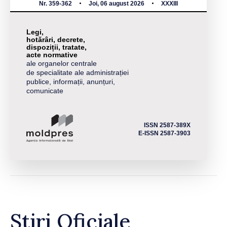
Nr. 359-362
Joi, 06 august 2026
XXXIII
Legi,
hotărâri, decrete,
dispoziții, tratate,
acte normative
ale organelor centrale
de specialitate ale administrației
publice, informații, anunțuri,
comunicate
ISSN 2587-389X
E-ISSN 2587-3903
Știri Oficiale