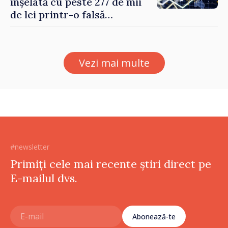
înșelată cu peste 277 de mii
de lei printr-o falsă
platformă de investiții online
Vezi mai multe
#newsletter
Primiți cele mai recente știri direct pe
E-mailul dvs.
Abonează-te