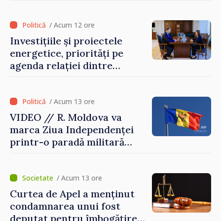
culturale
/ Acum 12 ore
Investițiile și proiectele
energetice, priorități pe
agenda relației dintre
Moldova și SUA
/ Acum 13 ore
VIDEO // R. Moldova va
marca Ziua Independenței
printr-o paradă militară
solemnă. Maia Sandu:
„Evenimentul reflectă
eforturile pentru
/ Acum 13 ore
consolidarea capacităților
Curtea de Apel a menținut
de apărare”
condamnarea unui fost
deputat pentru îmbogățire