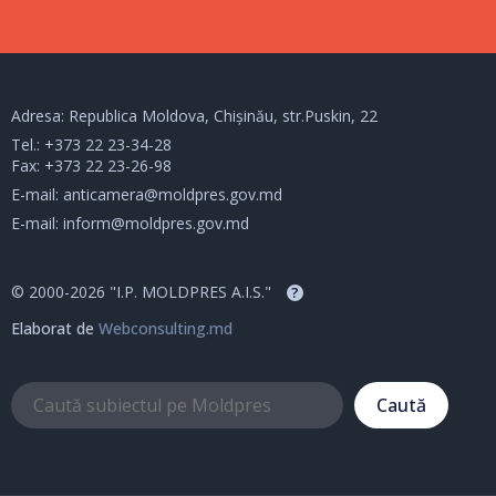
Adresa: Republica Moldova, Chișinău, str.Puskin, 22
Tel.:
+373 22 23-34-28
Fax: +373 22 23-26-98
E-mail:
anticamera@moldpres.gov.md
E-mail:
inform@moldpres.gov.md
© 2000-2026 "I.P. MOLDPRES A.I.S."
?
Elaborat de
Webconsulting.md
Caută