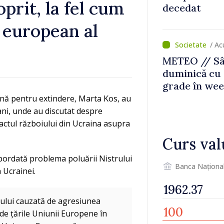
prit, la fel cum
decedat
 european al
/ Ac
METEO // Sâ
duminică cu 
grade în we
nă pentru extindere, Marta Kos, au
țcani, unde au discutat despre
pactul războiului din Ucraina asupra
Curs val
 abordată problema poluării Nistrului
Banca Naționa
 Ucrainei.
ului cauzată de agresiunea
 de țările Uniunii Europene în