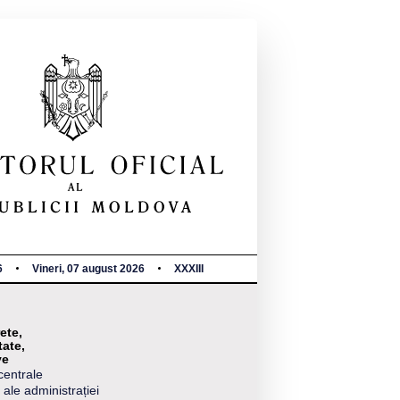
6
Vineri, 07 august 2026
XXXIII
ete,
tate,
ve
centrale
 ale administrației