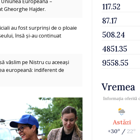
nă Uniunea Europeană –
rat Gheorghe Hajder.
iciali au fost surprinși de o ploaie
seului, însă și-au continuat
să vâslim pe Nistru cu aceeași
ea europeană: indiferent de
Vremea
Informația oferită
Astăzi
+30° /
22°