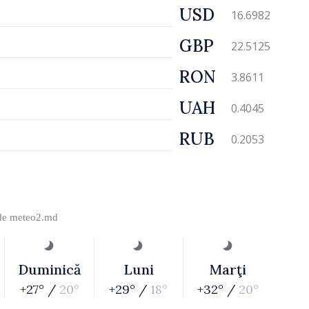
USD
16.6982
GBP
22.5125
RON
3.8611
UAH
0.4045
RUB
0.2053
 de
meteo2.md
Duminică
Luni
Marţi
+27° /
20°
+29° /
18°
+32° /
20°