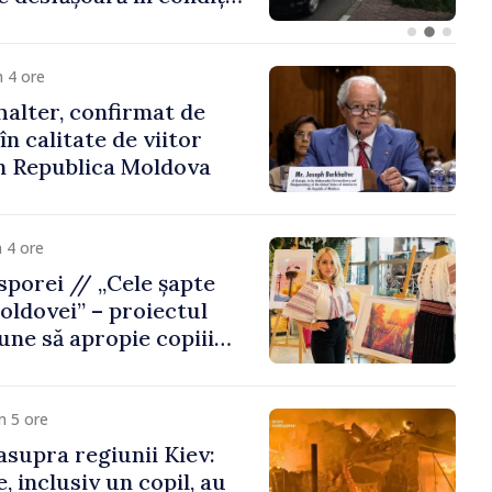
Republica Moldova
 4 ore
alter, confirmat de
n calitate de viitor
n Republica Moldova
 4 ore
porei // „Cele șapte
oldovei” – proiectul
une să apropie copiii
 de țara de origine
m 5 ore
asupra regiunii Kiev:
, inclusiv un copil, au