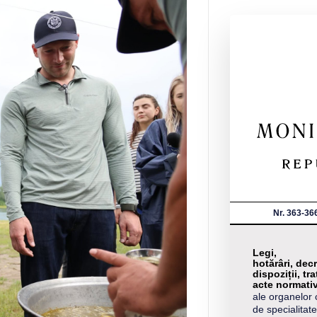
Nr. 363-36
Legi,
hotărâri, decr
dispoziții, tra
acte normati
ale organelor 
de specialitate