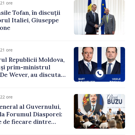
21 ore
ile Tofan, în discuții
ul Italiei, Giuseppe
cone
21 ore
ul Republicii Moldova,
 și prim-ministrul
t De Wever, au discutat
rsul european al
oldova.
22 ore
eneral al Guvernului,
 la Forumul Diasporei:
 de fiecare dintre
ră pentru a construi