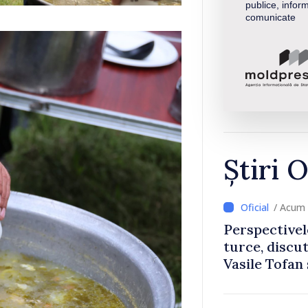
publice, inform
comunicate
Știri O
/ Acum 
Perspectivel
turce, discu
Vasile Tofan
Uygar Musta