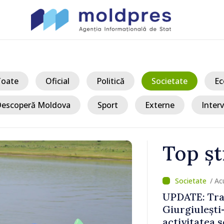
Toate
Oficial
Politică
Societate
Ec
escoperă Moldova
Sport
Externe
Interv
Top șt
/ Ac
Moldova sun
 fluidizat;
Șchiopu, an
 în condiții
construiește