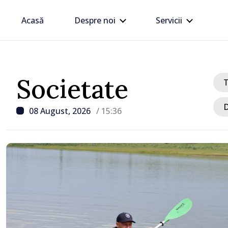
Acasă
Despre noi
Servicii
Societate
D
08 August, 2026
/ 15:36
/ Acum 2 ore
UPDATE: Traficul la PTF
Giurgiulești-Galația fost
activitatea se desfășoară