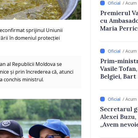
/ Acum 
Premierul Vas
cu Ambasador
Maria Perri
econfirmat sprijinul Uniunii
ii în domeniul protecției
/ Acum 
Prim-ministr
an al Republicii Moldova se
Vasile Tofan,
ice și prin încrederea că, atunci
Belgiei, Bar
 conchis ministrul.
despre parcu
Republicii M
/ Acum 
Secretarul g
Alexei Buzu,
„Avem nevoie
dumneavoast