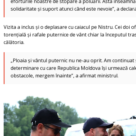
eforturile noastre de stopare a poluării. Asta înseam
solidaritate și suport atunci când este nevoie”, a decla
Vizita a inclus și o deplasare cu caiacul pe Nistru. Cei doi of
torențială și rafale puternice de vânt chiar la începutul tra
călătoria.
„Ploaia și vântul puternic nu ne-au oprit. Am continuat 
determinare cu care Republica Moldova își urmează cal
obstacole, mergem înainte”, a afirmat ministrul.