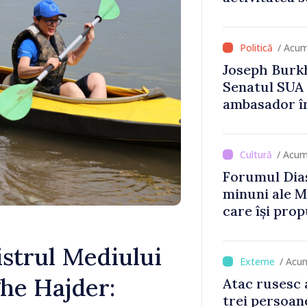
Britanie și 
/ Acum
Joseph Burkh
Senatul SUA î
ambasador î
/ Acum
Forumul Dias
minuni ale M
care își prop
din diaspora
strul Mediului
/ Acu
ghe Hajder:
Atac rusesc 
trei persoane