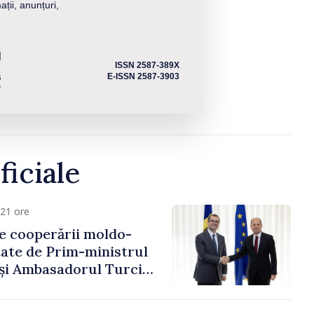
ații, anunțuri,
ISSN 2587-389X
E-ISSN 2587-3903
ficiale
21 ore
e cooperării moldo-
tate de Prim-ministrul
 și Ambasadorul Turciei,
fa Sertel