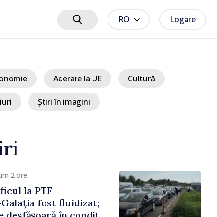
RO
Logare
onomie
Aderare la UE
Cultură
iuri
Știri în imagini
iri
um 3 ore
t EU // Tamara
treprenoarea care
 punți între Marea