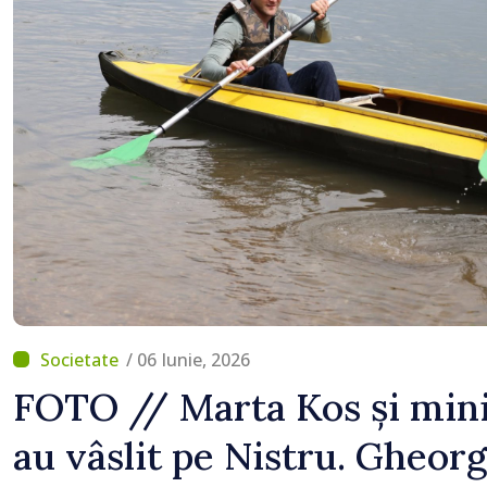
normale
/ 06 Iunie, 2026
FOTO // Marta Kos și mini
au vâslit pe Nistru. Gheor