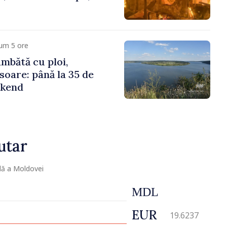
um 5 ore
mbătă cu ploi,
soare: până la 35 de
ekend
utar
lă a Moldovei
MDL
EUR
19.6237