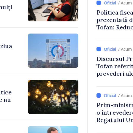
/ Acum 
mulți
Politica fisc
prezentată d
Tofan: Reduc
stimularea in
mai echitabi
 ziua
/ Acum 
Discursul Pr
Tofan referit
prevederi ale
anul 2027
itice
/ Acum 
e nu
Prim-ministr
o întrevede
Regatului Uni
Irlandei de 