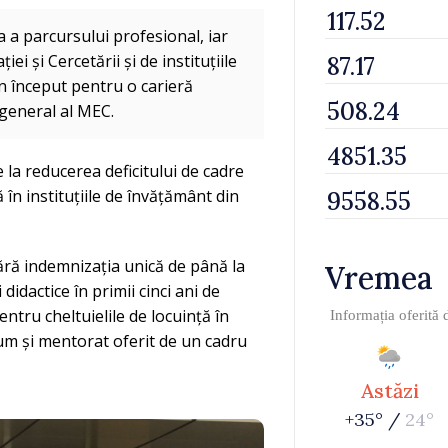
a a parcursului profesional, iar
i și Cercetării și de instituțiile
n început pentru o carieră
 general al MEC.
e la reducerea deficitului de cadre
ă în instituțiile de învățământ din
mără indemnizația unică de până la
Vremea
idactice în primii cinci ani de
entru cheltuielile de locuință în
Informația oferită
cum și mentorat oferit de un cadru
Astăzi
+35° /
24°