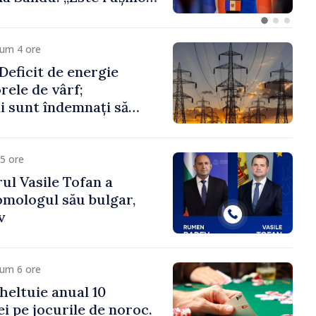
 funcții înalte nu
ica statului”
cum 4 ore
eficit de energie
orele de vârf;
 sunt îndemnați să
că
5 ore
ul Vasile Tofan a
omologul său bulgar,
v
cum 6 ore
heltuie anual 10
ei pe jocurile de noroc.