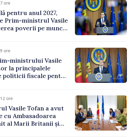
7 ore
ală pentru anul 2027,
e Prim-ministrul Vasile
erea poverii pe muncă,
vestițiilor și o taxare
lă
9 ore
im-ministrului Vasile
or la principalele
 politicii fiscale pentru
12 ore
ul Vasile Tofan a avut
re cu Ambasadoarea
t al Marii Britanii și
Nord, Fern Horine