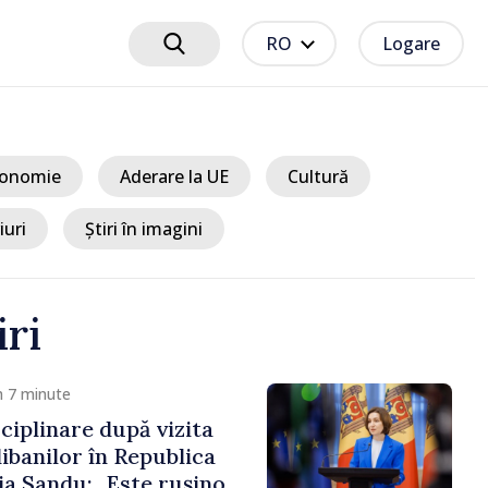
RO
Logare
onomie
Aderare la UE
Cultură
iuri
Știri în imagini
iri
m 7 minute
ciplinare după vizita
libanilor în Republica
a Sandu: „Este rușinos