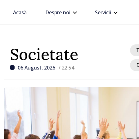
Acasă
Despre noi
Servicii
Societate
D
06 August, 2026
/ 22:54
/ Acum 1 oră
Maia Sandu explică actu
energetică și face apel 
consumului în orele de 