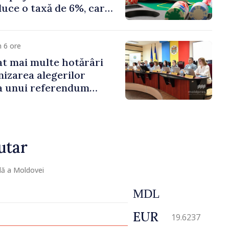
duce o taxă de 6%, care
te 500 de milioane de
 6 ore
t mai multe hotărâri
nizarea alegerilor
i a unui referendum
l Delacău, raionul
utar
lă a Moldovei
MDL
EUR
19.6237