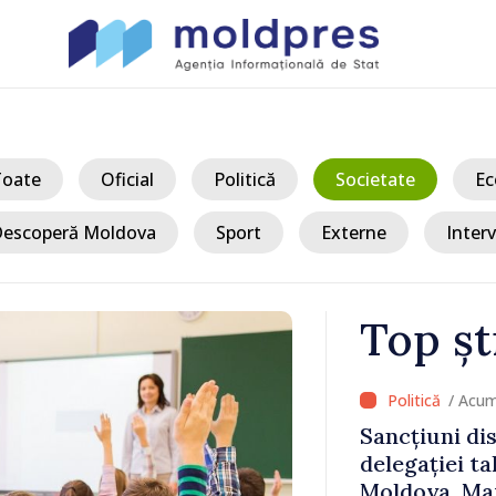
Toate
Oficial
Politică
Societate
Ec
escoperă Moldova
Sport
Externe
Interv
Top șt
/ Acu
ala criză
Sancțiuni dis
la reducerea
delegației ta
vârf: „Doar
Moldova. Mai