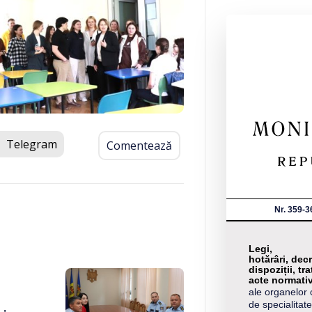
Telegram
Comentează
Nr. 359-3
Legi,
hotărâri, decr
dispoziții, tra
acte normati
ale organelor 
de specialitate