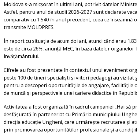
Moldova s-a micșorat în ultimii ani, potrivit datelor Ministe
Astfel, pentru anul de studii 2026-2027 sunt declarate vaca
comparativ cu 1.540 în anul precedent, ceea ce înseamnă 
transmite MOLDPRES.
În raport cu situația de acum doi ani, atunci când erau 1.8
este de circa 26%, anunță MEC, în baza datelor organelor l
învățământului.
Cifrele au fost prezentate în contextul unui eveniment org
peste 100 de tineri specialiști și viitori pedagogi au vizitat 
pentru a descoperi oportunitățile de angajare, facilitățile ofe
de muncă și perspectivele unei cariere didactice în Republi
Activitatea a fost organizată în cadrul campaniei „Hai să p
desfășurată în parteneriat cu Primăria municipiului Unghen
direcția educație Ungheni, care urmărește recrutarea și at
prin promovarea oportunităților profesionale și a condițiil