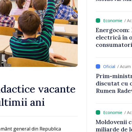
țurile la
că oameni cu
cunosc polit
/ A
Energocom: D
electrică în 
consumatorii
economiseas
/ Acum 
Prim-ministr
discutat cu 
idactice vacante
Rumen Rade
ultimii ani
/ A
Moldovenii c
miliarde de l
ățământ general din Republica