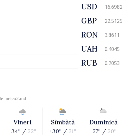
USD
16.6982
GBP
22.5125
RON
3.8611
UAH
0.4045
RUB
0.2053
 de
meteo2.md
Vineri
Sîmbătă
Duminică
+34° /
22°
+30° /
21°
+27° /
20°