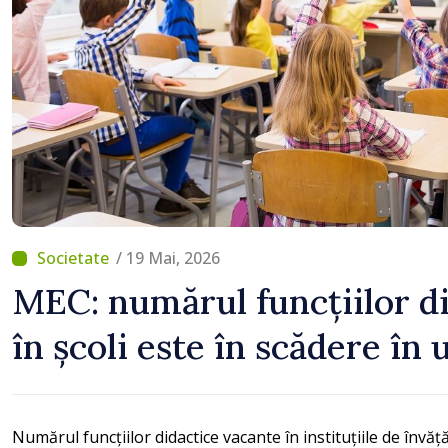
astfel putem menține pre
un nivel mai mic”
/ 19 Mai, 2026
MEC: numărul funcțiilor d
în școli este în scădere în 
Numărul funcțiilor didactice vacante în instituțiile de înv