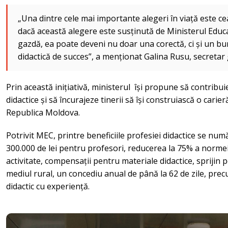
„Una dintre cele mai importante alegeri în viață este ce
dacă această alegere este susținută de Ministerul Educație
gazdă, ea poate deveni nu doar una corectă, ci și un bu
didactică de succes”, a menționat Galina Rusu, secretar
Prin această inițiativă, ministerul își propune să contribui
didactice și să încurajeze tinerii să își construiască o carier
Republica Moldova.
Potrivit MEC, printre beneficiile profesiei didactice se nu
300.000 de lei pentru profesori, reducerea la 75% a normei d
activitate, compensații pentru materiale didactice, sprijin p
mediul rural, un concediu anual de până la 62 de zile, pre
didactic cu experiență.