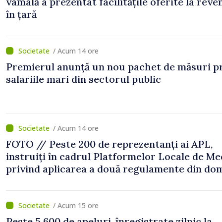
vamală a prezentat facilitățile oferite la reve
în țară
/ Acum 14 ore
Premierul anunță un nou pachet de măsuri p
salariile mari din sectorul public
/ Acum 14 ore
FOTO // Peste 200 de reprezentanți ai APL,
instruiți în cadrul Platformelor Locale de Me
privind aplicarea a două regulamente din do
/ Acum 15 ore
Peste 5 600 de apeluri, înregistrate zilnic la