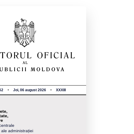
62
Joi, 06 august 2026
XXXIII
ete,
tate,
ve
centrale
 ale administrației