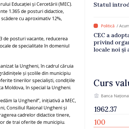
Statul intro
rului Educației și Cercetării (MEC).
va aduce pes
nte 1.365 de posturi didactice,
lei la buget
o scădere cu aproximativ 12%,
/ Acum
CEC a adopta
33 de posturi vacante, reducerea
privind orga
ocale de specialitate în domeniul
locale noi ș
local în satu
Anenii Noi
anizat la Ungheni, în cadrul căruia
grădinițele și școlile din municipiu
rite tinerilor specialiști, condițiile
Curs val
ca Moldova, în special la Ungheni.
Banca Naționa
redăm la Ungheni!”, inițiativă a MEC,
i, Consiliul Raional Ungheni și
ragerea cadrelor didactice tinere,
or de trai oferite de municipiu.