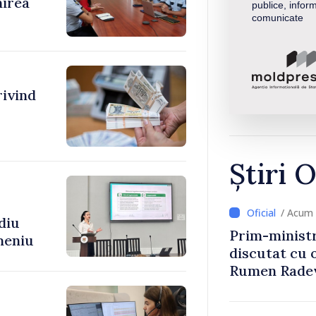
nirea
publice, inform
comunicate
rivind
Știri O
/ Acum 
diu
Prim-ministr
meniu
discutat cu 
Rumen Rade