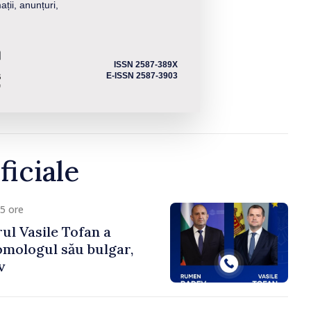
ații, anunțuri,
ISSN 2587-389X
E-ISSN 2587-3903
ficiale
5 ore
ul Vasile Tofan a
omologul său bulgar,
v