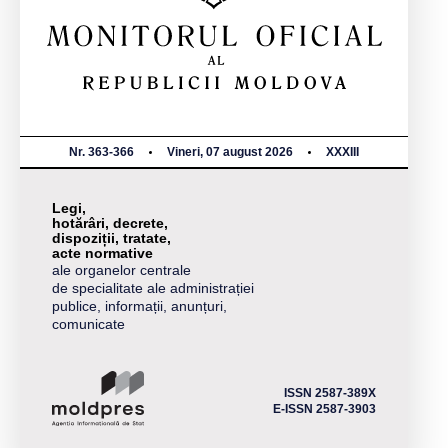
Nr. 363-366
Vineri, 07 august 2026
XXXIII
Legi,
hotărâri, decrete,
dispoziții, tratate,
acte normative
ale organelor centrale
de specialitate ale administrației
publice, informații, anunțuri,
comunicate
ISSN 2587-389X
E-ISSN 2587-3903