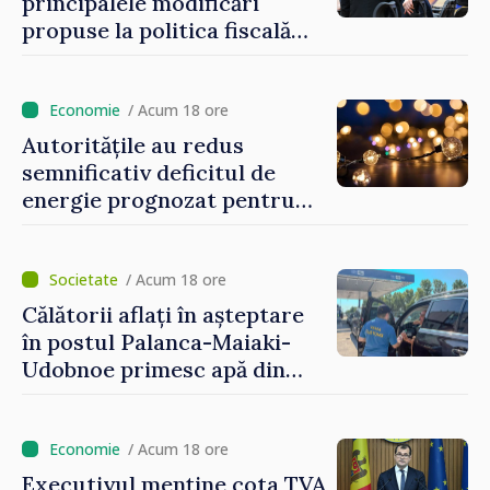
principalele modificări
propuse la politica fiscală
2027 privind impozitul pe
venit
/ Acum 18 ore
Autoritățile au redus
semnificativ deficitul de
energie prognozat pentru
astăzi
/ Acum 18 ore
Călătorii aflați în așteptare
în postul Palanca-Maiaki-
Udobnoe primesc apă din
partea funcționarilor vamali
și a polițiștilor de frontieră
/ Acum 18 ore
Executivul menține cota TVA