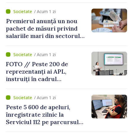
facilitățile oferite la
revenirea în țară
/ Acum 1 zi
Premierul anunță un nou
pachet de măsuri privind
salariile mari din sectorul
public
/ Acum 1 zi
FOTO // Peste 200 de
reprezentanți ai APL,
instruiți în cadrul
Platformelor Locale de
Mediu privind aplicarea a
/ Acum 1 zi
două regulamente din
Peste 5 600 de apeluri,
domeniu
înregistrate zilnic la
Serviciul 112 pe parcursul
lunii iulie. Cei mai mulți