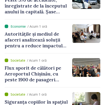
regim prioritar
înregistrate de la începutul
anului în capitală. Șase
persoane și-au pierdut viața
/ Acum 1 oră
Autoritățile și mediul de
afaceri analizează soluții
pentru a reduce impactul
provocărilor energetice
asupra economiei
/ Acum 1 oră
Flux sporit de călători pe
Aeroportul Chișinău, cu
peste 1900 de pasageri
deserviți pe oră în perioada
de vârf a concediilor
/ Acum 1 oră
Siguranța copiilor în spațiul