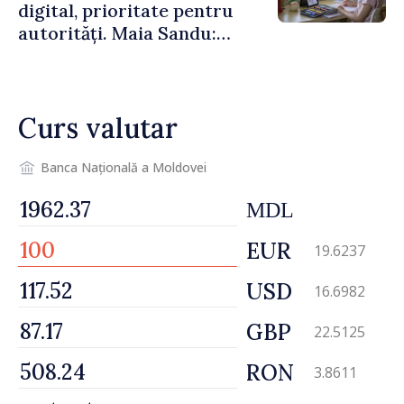
digital, prioritate pentru
autorități. Maia Sandu:
„Trebuie să creăm
mecanisme care să-i
protejeze”
Curs valutar
Banca Națională a Moldovei
MDL
EUR
19.6237
USD
16.6982
GBP
22.5125
RON
3.8611