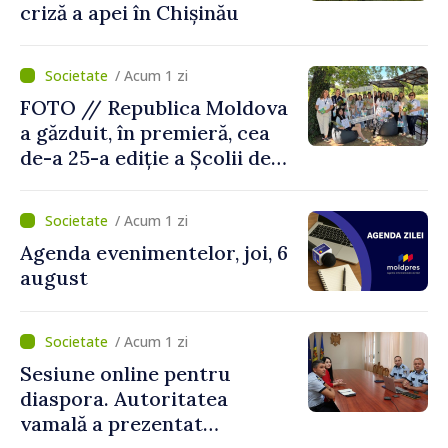
criză a apei în Chișinău
/ Acum 1 zi
FOTO // Republica Moldova
a găzduit, în premieră, cea
de-a 25-a ediție a Școlii de
vară EPSA
/ Acum 1 zi
Agenda evenimentelor, joi, 6
august
/ Acum 1 zi
Sesiune online pentru
diaspora. Autoritatea
vamală a prezentat