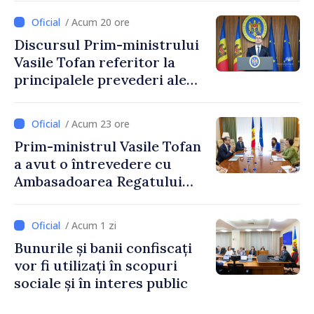
stimularea investițiilor și o
/ Acum 20 ore
taxare mai echitabilă
Discursul Prim-ministrului
Vasile Tofan referitor la
principalele prevederi ale
politicii fiscale pentru anul
2027
/ Acum 23 ore
Prim-ministrul Vasile Tofan
a avut o întrevedere cu
Ambasadoarea Regatului
Unit al Marii Britanii și
Irlandei de Nord, Fern
/ Acum 1 zi
Horine
Bunurile și banii confiscați
vor fi utilizați în scopuri
sociale și în interes public