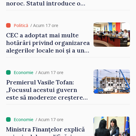
noroc. Statul introduce o
taxă de 6%, care va aduce
peste 500 de milioane de lei
la buget
/ Acum 17 ore
CEC a adoptat mai multe
hotărâri privind organizarea
alegerilor locale noi și a unui
referendum local în satul
Delacău, raionul Anenii Noi
/ Acum 17 ore
Premierul Vasile Tofan:
„Focusul acestui guvern
este să modereze creșterea
prețurilor la imobiliare”
/ Acum 17 ore
Ministra Finanțelor explică