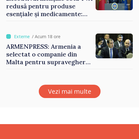
redusă pentru produse
esențiale și medicamente:
„Nu facem reformă fiscală
pe seama consumului de
bază al oamenilor”
/ Acum 18 ore
ARMENPRESS: Armenia a
selectat o companie din
Malta pentru supravegherea
sectorului jocurilor de
noroc
Vezi mai multe