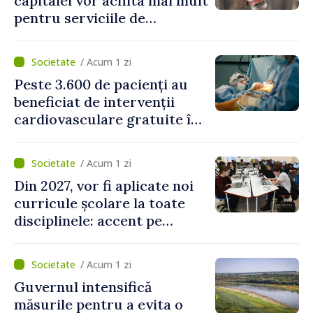
capitalei vor achita mai mult
pentru serviciile de
alimentare cu apă și
canalizare
/ Acum 1 zi
Peste 3.600 de pacienți au
beneficiat de intervenții
cardiovasculare gratuite în
prima jumătate a anului
/ Acum 1 zi
Din 2027, vor fi aplicate noi
curricule școlare la toate
disciplinele: accent pe
dezvoltarea gândirii critice
și folosirea cunoștințelor în
/ Acum 1 zi
situații reale
Guvernul intensifică
măsurile pentru a evita o