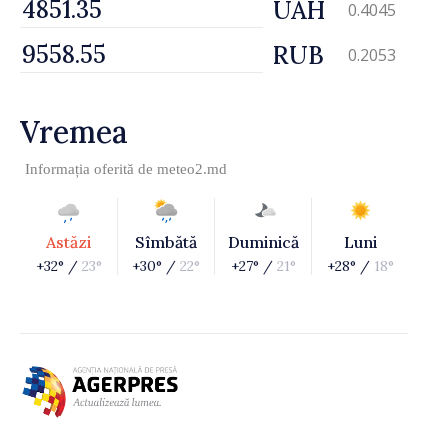
UAH
0.4045
RUB
0.2053
Vremea
Informația oferită de
meteo2.md
Astăzi
Sîmbătă
Duminică
Luni
+32° /
23°
+30° /
22°
+27° /
21°
+28° /
18°