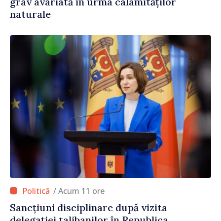
grav avariată în urma calamităților
naturale
/ Acum 11 ore
Sancțiuni disciplinare după vizita
delegației talibanilor în Republica