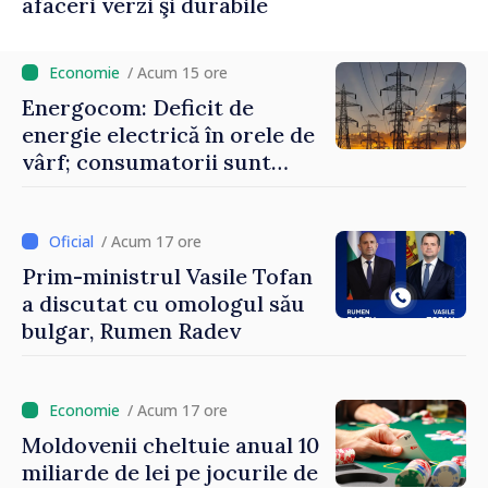
afaceri verzi şi durabile
/ Acum 15 ore
Energocom: Deficit de
energie electrică în orele de
vârf; consumatorii sunt
îndemnați să economisească
/ Acum 17 ore
Prim-ministrul Vasile Tofan
a discutat cu omologul său
bulgar, Rumen Radev
/ Acum 17 ore
Moldovenii cheltuie anual 10
miliarde de lei pe jocurile de