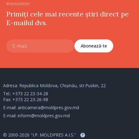
#newsletter
Primiți cele mai recente știri direct pe
E-mailul dvs.
Abonează-te
Adresa: Republica Moldova, Chișinău, str.Puskin, 22
Tel.:
+373 22 23-34-28
Fax: +373 22 23-26-98
E-mail:
anticamera@moldpres.gov.md
E-mail:
inform@moldpres.gov.md
© 2000-2026 "I.P. MOLDPRES A.I.S."
?