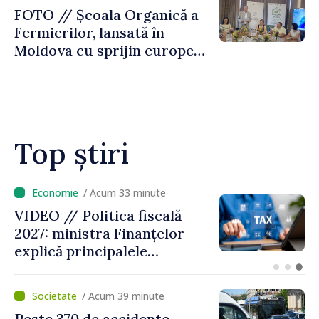
FOTO // Școala Organică a
Fermierilor, lansată în
Moldova cu sprijin european
pentru dezvoltarea
agriculturii durabile
Top știri
/ Acum 10 minute
VIDEO // Moldelectrica:
consumatorii finali nu au
fost afectați în urma
avarierii Liniei Bălți–
Dnestrovsk. Lucrările de
/ Acum 39 minute
reparație vor fi efectuate în
Peste 370 de accidente,