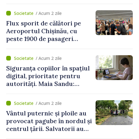
persoane și-au pierdut viața
/ Acum 2 zile
Flux sporit de călători pe
Aeroportul Chișinău, cu
peste 1900 de pasageri
deserviți pe oră în perioada
de vârf a concediilor
/ Acum 2 zile
Siguranța copiilor în spațiul
digital, prioritate pentru
autorități. Maia Sandu:
„Trebuie să creăm
mecanisme care să-i
/ Acum 2 zile
protejeze”
Vântul puternic și ploile au
provocat pagube în nordul și
centrul țării. Salvatorii au
intervenit în zece cazuri