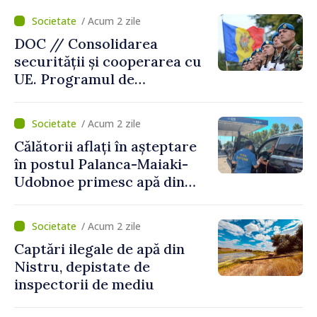
/ Acum 2 zile
DOC // Consolidarea
securității și cooperarea cu
UE. Programul de
implementare a Strategiei
Naționale de Apărare pentru
/ Acum 2 zile
perioada 2024–2034,
Călătorii aflați în așteptare
publicat în Monitorul Oficial
în postul Palanca-Maiaki-
Udobnoe primesc apă din
partea funcționarilor vamali
și a polițiștilor de frontieră
/ Acum 2 zile
Captări ilegale de apă din
Nistru, depistate de
inspectorii de mediu