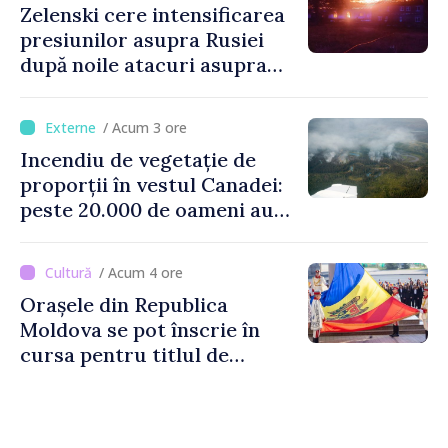
Zelenski cere intensificarea
presiunilor asupra Rusiei
după noile atacuri asupra
Ucrainei
/ Acum 3 ore
Incendiu de vegetație de
proporții în vestul Canadei:
peste 20.000 de oameni au
fost evacuați
/ Acum 4 ore
Orașele din Republica
Moldova se pot înscrie în
cursa pentru titlul de
„Capitală Europeană a
Culturii 2033”