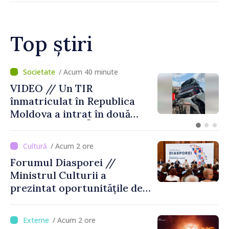
Top știri
/ Acum 40 minute
VIDEO // Un TIR
înmatriculat în Republica
Moldova a intrat în două
gospodării din Vaslui,
România
/ Acum 2 ore
Forumul Diasporei //
Ministrul Culturii a
prezintat oportunitățile de
finanțare pentru proiecte
culturale și mobilitatea
/ Acum 2 ore
artiștilor