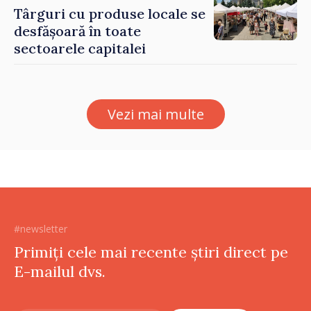
Târguri cu produse locale se
desfășoară în toate
sectoarele capitalei
Vezi mai multe
#newsletter
Primiți cele mai recente știri direct pe
E-mailul dvs.