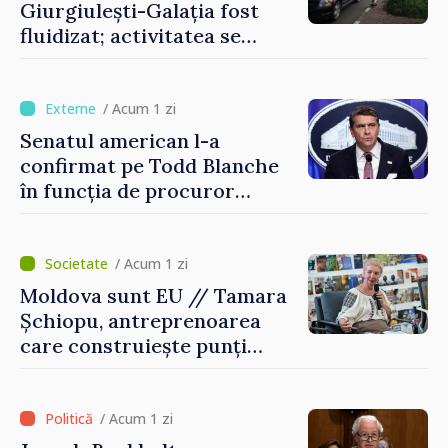
Giurgiulești-Galația fost
fluidizat; activitatea se
desfășoară în condiții
normale
/ Acum 1 zi
Senatul american l-a
confirmat pe Todd Blanche
în funcția de procuror
general al Statelor Unite
/ Acum 1 zi
Moldova sunt EU // Tamara
Șchiopu, antreprenoarea
care construiește punți
între Marea Britanie și
Republica Moldova
/ Acum 1 zi