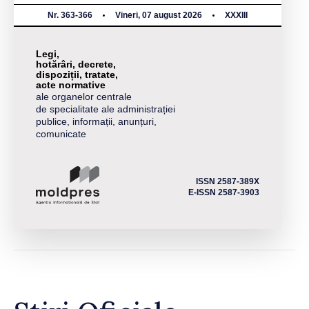
Nr. 363-366
Vineri, 07 august 2026
XXXIII
Legi,
hotărâri, decrete,
dispoziții, tratate,
acte normative
ale organelor centrale
de specialitate ale administrației
publice, informații, anunțuri,
comunicate
ISSN 2587-389X
E-ISSN 2587-3903