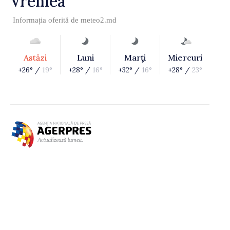
Vremea
Informația oferită de
meteo2.md
Astăzi
Luni
Marţi
Miercuri
+26° /
19°
+28° /
16°
+32° /
16°
+28° /
23°