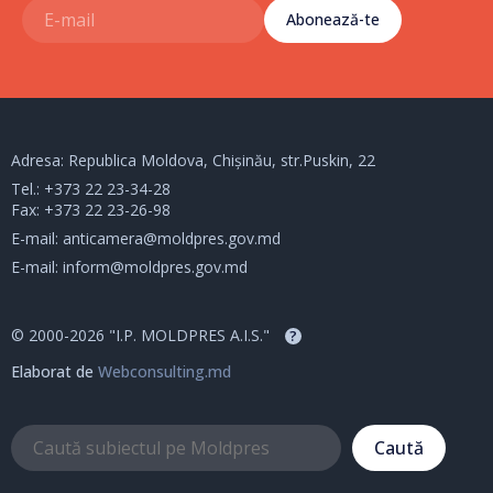
Abonează-te
Adresa: Republica Moldova, Chișinău, str.Puskin, 22
Tel.:
+373 22 23-34-28
Fax: +373 22 23-26-98
E-mail:
anticamera@moldpres.gov.md
E-mail:
inform@moldpres.gov.md
© 2000-2026 "I.P. MOLDPRES A.I.S."
?
Elaborat de
Webconsulting.md
Caută