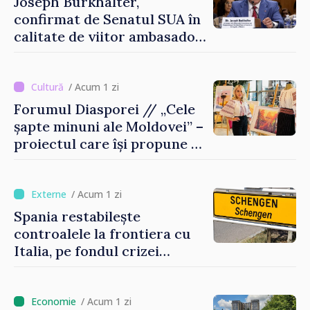
Joseph Burkhalter,
confirmat de Senatul SUA în
calitate de viitor ambasador
în Republica Moldova
/ Acum 1 zi
Forumul Diasporei // „Cele
șapte minuni ale Moldovei” –
proiectul care își propune să
apropie copiii din diaspora
de țara de origine
/ Acum 1 zi
Spania restabilește
controalele la frontiera cu
Italia, pe fondul crizei
migratorii din Ceuta
/ Acum 1 zi