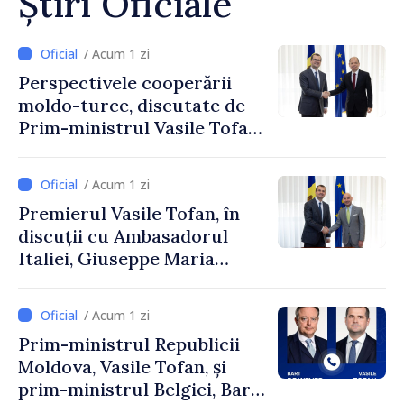
Știri Oficiale
/ Acum 1 zi
Perspectivele cooperării
moldo-turce, discutate de
Prim-ministrul Vasile Tofan
și Ambasadorul Turciei,
Uygar Mustafa Sertel
/ Acum 1 zi
Premierul Vasile Tofan, în
discuții cu Ambasadorul
Italiei, Giuseppe Maria
Perricone
/ Acum 1 zi
Prim-ministrul Republicii
Moldova, Vasile Tofan, și
prim-ministrul Belgiei, Bart