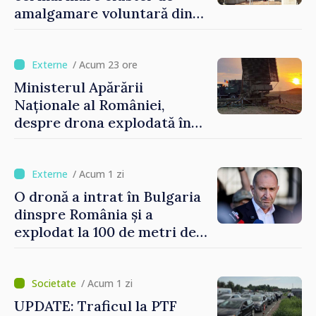
amalgamare voluntară din
Republica Moldova. Consiliul
orășenesc a aprobat decizia
finală
/ Acum 23 ore
Ministerul Apărării
Naționale al României,
despre drona explodată în
Bulgaria: „Radarele noastre
nu au detectat niciun
vehicul aerian”
/ Acum 1 zi
O dronă a intrat în Bulgaria
dinspre România și a
explodat la 100 de metri de
graniță
/ Acum 1 zi
UPDATE: Traficul la PTF