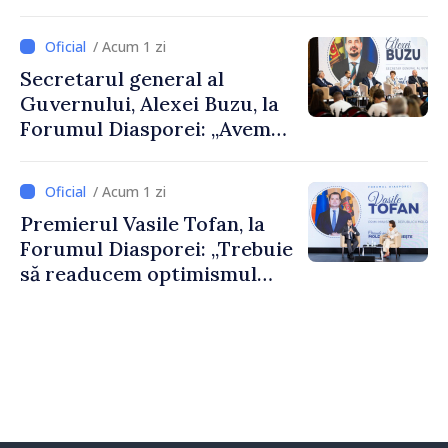
De Wever, au discutat
despre parcursul european
/ Acum 1 zi
al Republicii Moldova.
Secretarul general al
Guvernului, Alexei Buzu, la
Forumul Diasporei: „Avem
nevoie de fiecare dintre
dumneavoastră pentru a
/ Acum 1 zi
construi comunități mai
Premierul Vasile Tofan, la
puternice”
Forumul Diasporei: „Trebuie
să readucem optimismul
oamenilor și încrederea că
Republica Moldova merge în
direcția corectă”