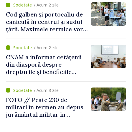
/ Acum 2 zile
Cod galben și portocaliu de
caniculă în centrul și sudul
țării. Maximele termice vor
ajunge până la 37°C
/ Acum 2 zile
CNAM a informat cetățenii
din diasporă despre
drepturile și beneficiile
asigurării medicale
/ Acum 3 zile
FOTO // Peste 230 de
militari în termen au depus
jurământul militar în
garnizoana Chișinău