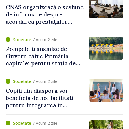
CNAS organizează o sesiune
de informare despre
acordarea prestațiilor
sociale și serviciile
electronice. Cetățenii,
/ Acum 2 zile
invitați să se înscrie la
Pompele transmise de
eveniment
Guvern către Primăria
capitalei pentru stația de
captarea a apei de la Vadul
lui Vodă au fost instalate și
/ Acum 2 zile
puse în funcțiune
Copiii din diaspora vor
beneficia de noi facilități
pentru integrarea în
sistemul educațional din
Republica Moldova
/ Acum 2 zile