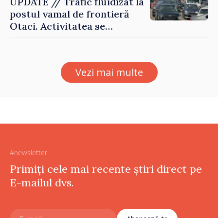
UPDATE // Trafic fluidizat la
postul vamal de frontieră
Otaci. Activitatea se
desfășoară în condiții
normale
Vezi mai multe
#newsletter
Primiți cele mai recente știri direct pe
E-mailul dvs.