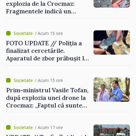
explozia de la Crocmaz:
Fragmentele indică un
posibil tip de „dronă-
rachetă”
/ Acum 15 ore
FOTO UPDATE // Poliția a
finalizat cercetările.
Aparatul de zbor prăbușit la
Crocmaz ar putea fi o
„dronă-rachetă”
/ Acum 15 ore
Prim-ministrul Vasile Tofan,
după explozia unei drone la
Crocmaz: „Faptul că suntem
în afara zonei de război nu
ne protejează”
/ Acum 17 ore