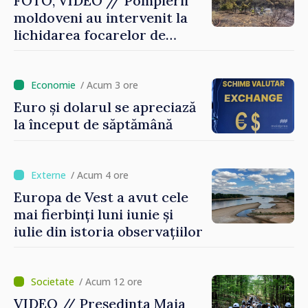
FOTO, VIDEO // Pompierii
moldoveni au intervenit la
lichidarea focarelor de
incendiu în apropiere de
Thessaloniki. Misiunea a
durat cinci ore
/ Acum 3 ore
Euro și dolarul se apreciază
la început de săptămână
/ Acum 4 ore
Europa de Vest a avut cele
mai fierbinți luni iunie și
iulie din istoria observațiilor
/ Acum 12 ore
VIDEO // Președinta Maia