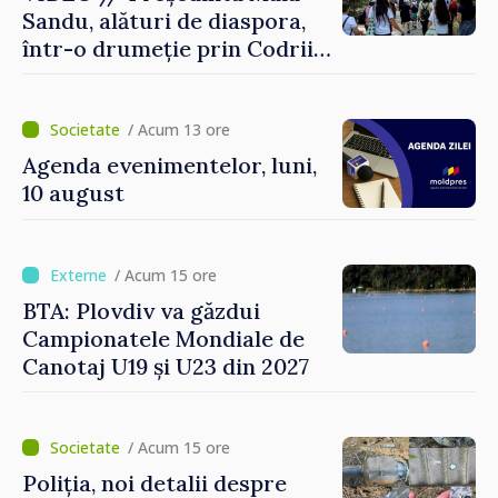
Sandu, alături de diaspora,
într-o drumeție prin Codrii
Moldovei: „Încă mai avem ce
descoperi”
/ Acum 13 ore
Agenda evenimentelor, luni,
10 august
/ Acum 15 ore
BTA: Plovdiv va găzdui
Campionatele Mondiale de
Canotaj U19 și U23 din 2027
/ Acum 15 ore
Poliția, noi detalii despre