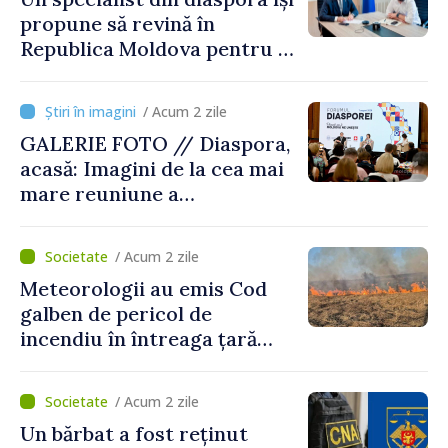
propune să revină în
Republica Moldova pentru a
contribui la dezvoltarea
registrului naval național
/ Acum 2 zile
GALERIE FOTO // Diaspora,
acasă: Imagini de la cea mai
mare reuniune a
moldovenilor de peste
hotare
/ Acum 2 zile
Meteorologii au emis Cod
galben de pericol de
incendiu în întreaga țară
până pe 14 august
/ Acum 2 zile
Un bărbat a fost reținut