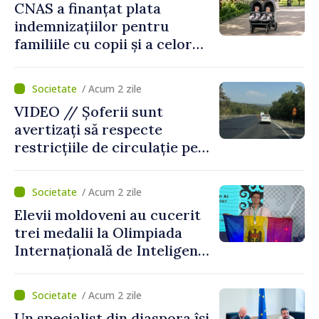
CNAS a finanțat plata
indemnizațiilor pentru
familiile cu copii și a celor
pentru incapacitate
temporară de muncă
/ Acum 2 zile
VIDEO // Șoferii sunt
avertizați să respecte
restricțiile de circulație pe
drumul R3, unde se
desfășoară lucrări de
/ Acum 2 zile
reparație
Elevii moldoveni au cucerit
trei medalii la Olimpiada
Internațională de Inteligență
Artificială
/ Acum 2 zile
Un specialist din diaspora își