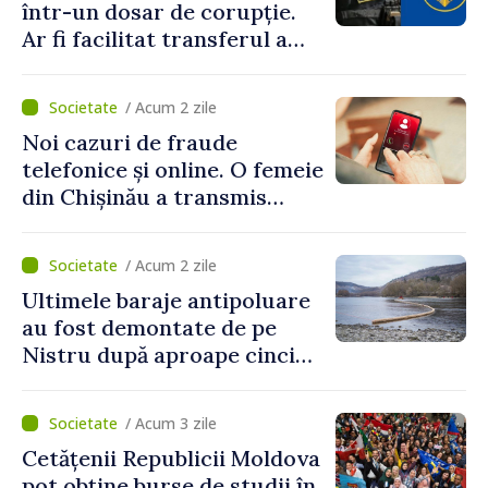
într-un dosar de corupție.
Ar fi facilitat transferul a
60.000 de dolari prin
portofele electronice
/ Acum 2 zile
Noi cazuri de fraude
telefonice și online. O femeie
din Chișinău a transmis
escrocilor 990 000 de lei
/ Acum 2 zile
Ultimele baraje antipoluare
au fost demontate de pe
Nistru după aproape cinci
luni de intervenții
/ Acum 3 zile
Cetățenii Republicii Moldova
pot obține burse de studii în