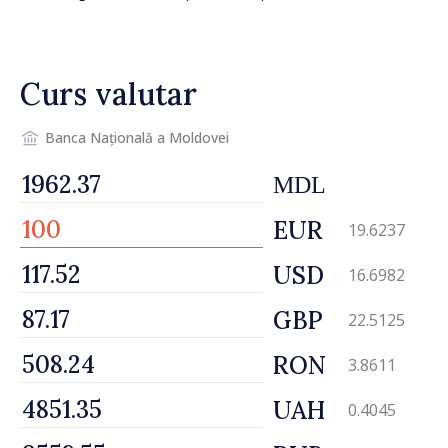
de asigurarea obligatorie în
prima jumătate a anului
Curs valutar
Banca Națională a Moldovei
MDL
EUR
19.6237
USD
16.6982
GBP
22.5125
RON
3.8611
UAH
0.4045