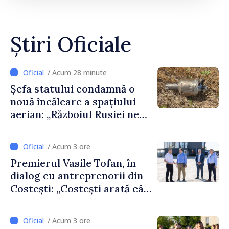
Știri Oficiale
/ Acum 28 minute
Șefa statului condamnă o
nouă încălcare a spațiului
aerian: „Războiul Rusiei ne
afectează direct”
/ Acum 3 ore
Premierul Vasile Tofan, în
dialog cu antreprenorii din
Costești: „Costești arată cât
de mult poate face o
comunitate atunci când
/ Acum 3 ore
există inițiativă, muncă și