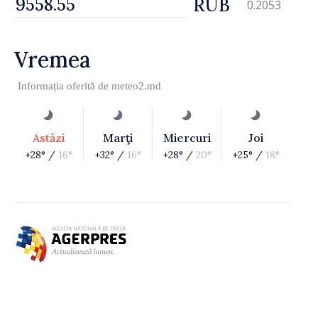
RUB
0.2053
Vremea
Informația oferită de
meteo2.md
Astăzi
Marţi
Miercuri
Joi
+28° /
16°
+32° /
16°
+28° /
20°
+25° /
18°