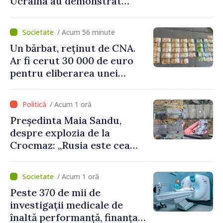
Ucraina au demonstrat
performanțe fără precedent
în procesul de integrare
/ Acum 56 minute
europeană”
Un bărbat, reținut de CNA.
Ar fi cerut 30 000 de euro
pentru eliberarea unei
persoane condamnate
/ Acum 1 oră
Președinta Maia Sandu,
despre explozia de la
Crocmaz: „Rusia este cea
care duce războiul de
agresiune în Ucraina și
/ Acum 1 oră
poartă întreaga vină pentru
Peste 370 de mii de
pericolul adus la casele
investigații medicale de
oamenilor noștri”
înaltă performanță, finanțate