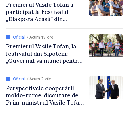
Premierul Vasile Tofan a
spirit antreprenorial”
participat la Festivalul
„Diaspora Acasă” din
Costești
/ Acum 19 ore
Premierul Vasile Tofan, la
festivalul din Sipoteni:
„Guvernul va munci pentru
ca fiecare sat, fiecare
comunitate și toți
/ Acum 2 zile
moldovenii să prospere”
Perspectivele cooperării
moldo-turce, discutate de
Prim-ministrul Vasile Tofan
și Ambasadorul Turciei,
Uygar Mustafa Sertel