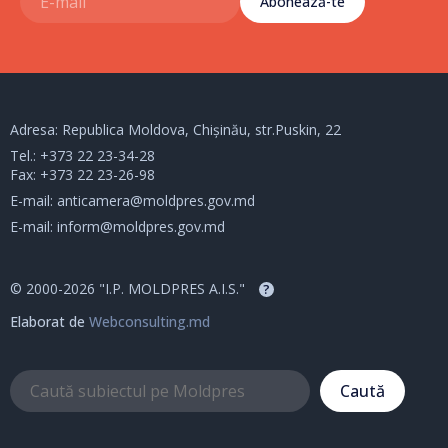
Abonează-te
Adresa: Republica Moldova, Chișinău, str.Puskin, 22
Tel.:
+373 22 23-34-28
Fax: +373 22 23-26-98
E-mail:
anticamera@moldpres.gov.md
E-mail:
inform@moldpres.gov.md
© 2000-2026 "I.P. MOLDPRES A.I.S."
?
Elaborat de
Webconsulting.md
Caută