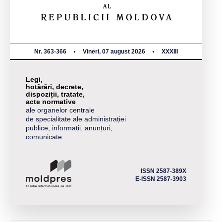
Nr. 363-366
Vineri, 07 august 2026
XXXIII
Legi,
hotărâri, decrete,
dispoziții, tratate,
acte normative
ale organelor centrale
de specialitate ale administrației
publice, informații, anunțuri,
comunicate
ISSN 2587-389X
E-ISSN 2587-3903