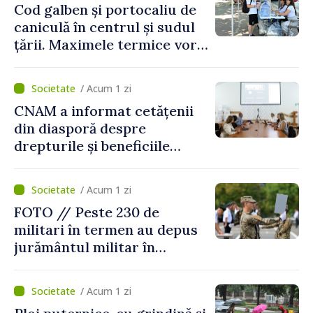
Cod galben și portocaliu de
caniculă în centrul și sudul
țării. Maximele termice vor
ajunge până la 37°C
/ Acum 1 zi
CNAM a informat cetățenii
din diasporă despre
drepturile și beneficiile
asigurării medicale
/ Acum 1 zi
FOTO // Peste 230 de
militari în termen au depus
jurământul militar în
garnizoana Chișinău
/ Acum 1 zi