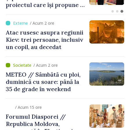
sensul de ieșire din
Republica Moldova
/ Acum 2 ore
Atac rusesc asupra regiunii
Kiev: trei persoane, inclusiv
un copil, au decedat
/ Acum 2 ore
METEO // Sâmbătă cu ploi,
duminică cu soare: până la
35 de grade în weekend
/ Acum 15 ore
Forumul Diasporei //
Republica Moldova,