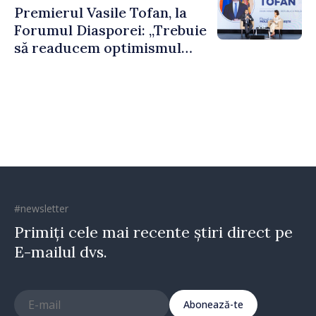
Premierul Vasile Tofan, la
puternice”
Forumul Diasporei: „Trebuie
să readucem optimismul
oamenilor și încrederea că
Republica Moldova merge în
direcția corectă”
#newsletter
Primiți cele mai recente știri direct pe
E-mailul dvs.
Abonează-te