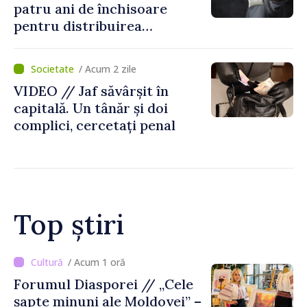
patru ani de închisoare
pentru distribuirea
drogurilor în raionul Edineț
/ Acum 2 zile
VIDEO // Jaf săvârșit în
capitală. Un tânăr și doi
complici, cercetați penal
Top știri
/ Acum 56 minute
Trafic intens PTF
Giurgiulești-Galați, pe