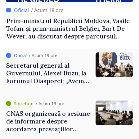
/ Acum 18 ore
Prim-ministrul Republicii Moldova, Vasile
Tofan, și prim-ministrul Belgiei, Bart De
Wever, au discutat despre parcursul
european al Republicii Moldova.
/ Acum 19 ore
Secretarul general al
Guvernului, Alexei Buzu, la
Forumul Diasporei: „Avem
nevoie de fiecare dintre
dumneavoastră pentru a
construi comunități mai
/ Acum 19 ore
puternice”
CNAS organizează o sesiune
de informare despre
acordarea prestațiilor
sociale și serviciile