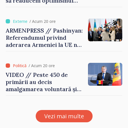
să readucem optimismul
oamenilor și încrederea că
Republica Moldova merge în
direcția corectă”
/ Acum 20 ore
ARMENPRESS // Pashinyan:
Referendumul privind
aderarea Armeniei la UE nu
este posibil în această etapă
/ Acum 20 ore
VIDEO // Peste 450 de
primării au decis
amalgamarea voluntară și
vor beneficia de fonduri
pentru investiții. Igor
Grosu: „Este important să
Vezi mai multe
depășim blocajele și să dăm o
șansă localităților să se