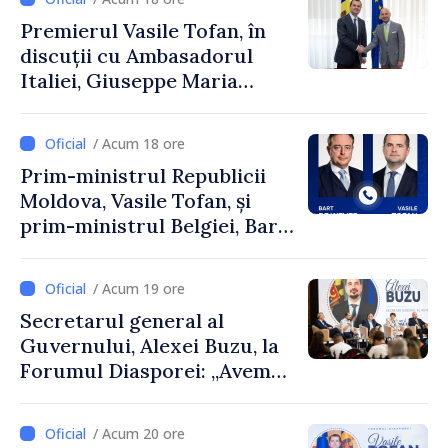
Premierul Vasile Tofan, în
discuții cu Ambasadorul
Italiei, Giuseppe Maria
Perricone
/ Acum 18 ore
Prim-ministrul Republicii
Moldova, Vasile Tofan, și
prim-ministrul Belgiei, Bart
De Wever, au discutat
despre parcursul european
/ Acum 19 ore
al Republicii Moldova.
Secretarul general al
Guvernului, Alexei Buzu, la
Forumul Diasporei: „Avem
nevoie de fiecare dintre
dumneavoastră pentru a
/ Acum 20 ore
construi comunități mai