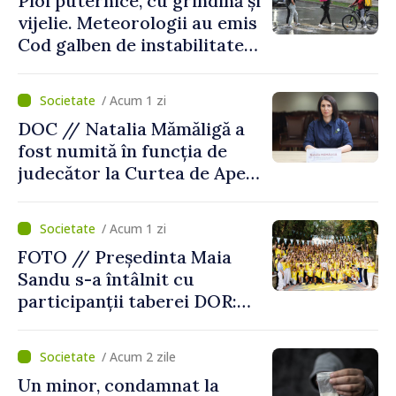
Ploi puternice, cu grindină și
vijelie. Meteorologii au emis
Cod galben de instabilitate
atmosferică
/ Acum 1 zi
DOC // Natalia Mămăligă a
fost numită în funcția de
judecător la Curtea de Apel
Centru
/ Acum 1 zi
FOTO // Președinta Maia
Sandu s-a întâlnit cu
participanții taberei DOR:
„Legătura lor cu țara
noastră rămâne puternică”
/ Acum 2 zile
Un minor, condamnat la