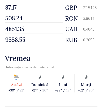
GBP
22.5125
RON
3.8611
UAH
0.4045
RUB
0.2053
Vremea
Informația oferită de
meteo2.md
Astăzi
Duminică
Luni
Marţi
+30° /
22°
+27° /
20°
+29° /
18°
+32° /
20°