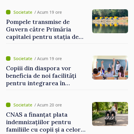
electronice. Cetățenii,
invitați să se înscrie la
/ Acum 19 ore
eveniment
Pompele transmise de
Guvern către Primăria
capitalei pentru stația de
captarea a apei de la Vadul
lui Vodă au fost instalate și
puse în funcțiune
/ Acum 19 ore
Copiii din diaspora vor
beneficia de noi facilități
pentru integrarea în
sistemul educațional din
Republica Moldova
/ Acum 20 ore
CNAS a finanțat plata
indemnizațiilor pentru
familiile cu copii și a celor