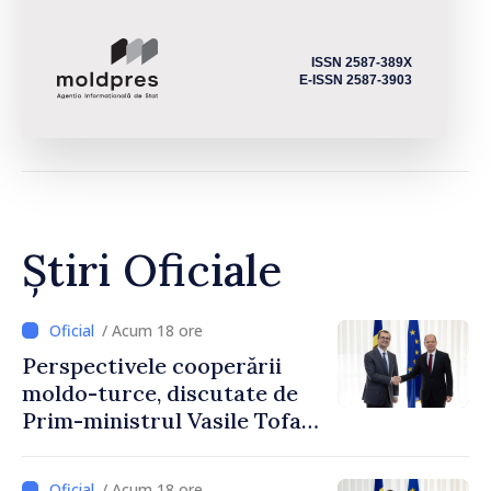
ISSN 2587-389X
E-ISSN 2587-3903
Știri Oficiale
/ Acum 18 ore
Perspectivele cooperării
moldo-turce, discutate de
Prim-ministrul Vasile Tofan
și Ambasadorul Turciei,
Uygar Mustafa Sertel
/ Acum 18 ore