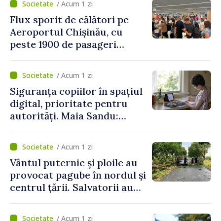
/ Acum 1 zi
Flux sporit de călători pe
Aeroportul Chișinău, cu
peste 1900 de pasageri
deserviți pe oră în perioada
de vârf a concediilor
/ Acum 1 zi
Siguranța copiilor în spațiul
digital, prioritate pentru
autorități. Maia Sandu:
„Trebuie să creăm
mecanisme care să-i
/ Acum 1 zi
protejeze”
Vântul puternic și ploile au
provocat pagube în nordul și
centrul țării. Salvatorii au
intervenit în zece cazuri
/ Acum 1 zi