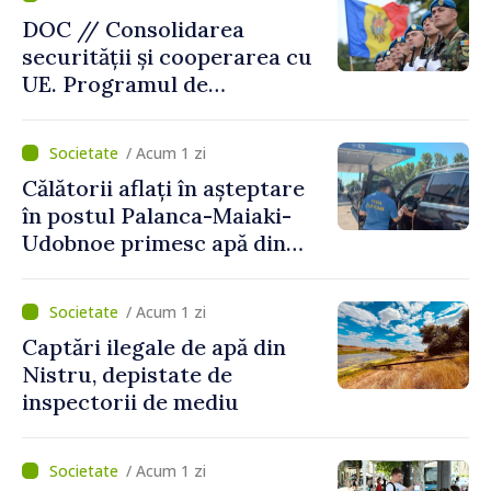
DOC // Consolidarea
securității și cooperarea cu
UE. Programul de
implementare a Strategiei
Naționale de Apărare pentru
/ Acum 1 zi
perioada 2024–2034,
Călătorii aflați în așteptare
publicat în Monitorul Oficial
în postul Palanca-Maiaki-
Udobnoe primesc apă din
partea funcționarilor vamali
și a polițiștilor de frontieră
/ Acum 1 zi
Captări ilegale de apă din
Nistru, depistate de
inspectorii de mediu
/ Acum 1 zi