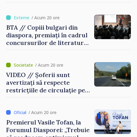
pentru incapacitate
temporară de muncă
/ Acum 20 ore
BTA // Copiii bulgari din
diaspora, premiați în cadrul
concursurilor de literatură,
artă și muzică organizate de
Agenția Executivă pentru
Bulgarii din Străinătate
/ Acum 20 ore
VIDEO // Șoferii sunt
avertizați să respecte
restricțiile de circulație pe
drumul R3, unde se
desfășoară lucrări de
reparație
/ Acum 20 ore
Premierul Vasile Tofan, la
Forumul Diasporei: „Trebuie