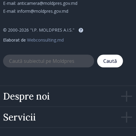
E-mail:
anticamera@moldpres.gov.md
E-mail:
inform@moldpres.gov.md
© 2000-2026 "I.P. MOLDPRES A.I.S."
?
Elaborat de
Webconsulting.md
Caută
Despre noi
Servicii