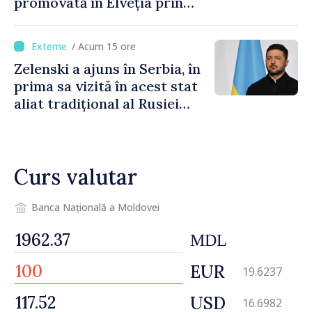
promovată în Elveția prin
turism, investiții și
exporturi
/ Acum 15 ore
Zelenski a ajuns în Serbia, în
prima sa vizită în acest stat
aliat tradițional al Rusiei
după 2022
Curs valutar
Banca Națională a Moldovei
MDL
EUR
19.6237
USD
16.6982