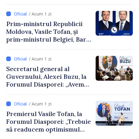
Perricone
/ Acum 1 zi
Prim-ministrul Republicii
Moldova, Vasile Tofan, și
prim-ministrul Belgiei, Bart
De Wever, au discutat
despre parcursul european
/ Acum 1 zi
al Republicii Moldova.
Secretarul general al
Guvernului, Alexei Buzu, la
Forumul Diasporei: „Avem
nevoie de fiecare dintre
dumneavoastră pentru a
/ Acum 1 zi
construi comunități mai
Premierul Vasile Tofan, la
puternice”
Forumul Diasporei: „Trebuie
să readucem optimismul
oamenilor și încrederea că