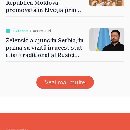
Republica Moldova,
promovată în Elveția prin
turism, investiții și
exporturi
/ Acum 1 zi
Zelenski a ajuns în Serbia, în
prima sa vizită în acest stat
aliat tradițional al Rusiei
după 2022
Vezi mai multe