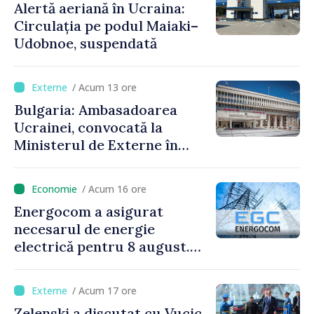
Alertă aeriană în Ucraina:
Circulația pe podul Maiaki–
Udobnoe, suspendată
/ Acum 13 ore
Bulgaria: Ambasadoarea
Ucrainei, convocată la
Ministerul de Externe în
legătură cu drona prăbușită
/ Acum 16 ore
Energocom a asigurat
necesarul de energie
electrică pentru 8 august.
Compania îndeamnă
cetățenii să reducă
/ Acum 17 ore
consumul în orele de vârf
Zelenski a discutat cu Vucic