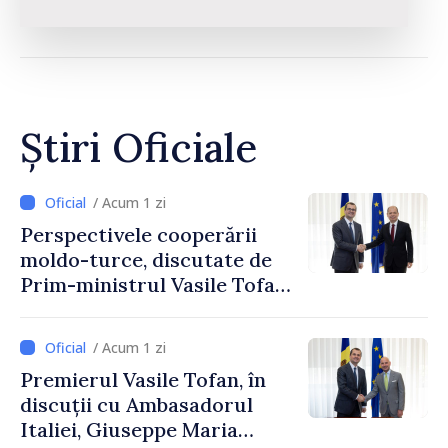
Știri Oficiale
/ Acum 1 zi
Perspectivele cooperării
moldo-turce, discutate de
Prim-ministrul Vasile Tofan
și Ambasadorul Turciei,
Uygar Mustafa Sertel
/ Acum 1 zi
Premierul Vasile Tofan, în
discuții cu Ambasadorul
Italiei, Giuseppe Maria