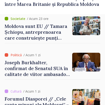
între Marea Britanie și Republica Moldova
/ Acum 23 ore
Moldova sunt EU // Tamara
Șchiopu, antreprenoarea
care construiește punți
între Marea Britanie și
Republica Moldova
/ Acum 1 zi
Joseph Burkhalter,
confirmat de Senatul SUA în
calitate de viitor ambasador
în Republica Moldova
/ Acum 1 zi
Forumul Diasporei // „Cele
șapte minuni ale Moldovei” –