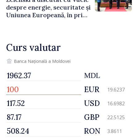
despre energie, securitate și
Uniunea Europeană, în prima
sa vizită în Serbia
Curs valutar
Banca Națională a Moldovei
MDL
EUR
19.6237
USD
16.6982
GBP
22.5125
RON
3.8611