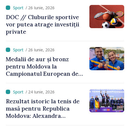
/ 26 Iunie, 2026
DOC // Cluburile sportive
vor putea atrage investiții
private
/ 26 Iunie, 2026
Medalii de aur și bronz
pentru Moldova la
Campionatul European de
kaiac-canoe: Daniela Cociu a
devenit campioană
/ 24 Iunie, 2026
europeană
Rezultat istoric la tenis de
masă pentru Republica
Moldova: Alexandra
Chiriacova a cucerit medalia