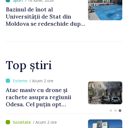
/ 16 Iunie, 2026
Bazinul de înot al
Universității de Stat din
Moldova se redeschide după
renovare
Top știri
/ Acum 1 oră
Orașele din Republica
Moldova se pot înscrie în
cursa pentru titlul de
„Capitală Europeană a
Culturii 2033”
/ Acum 2 ore