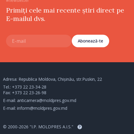
#newsletter
Primiți cele mai recente știri direct pe
E-mailul dvs.
Abonează-te
Adresa: Republica Moldova, Chișinău, str.Puskin, 22
Tel.:
+373 22 23-34-28
Fax: +373 22 23-26-98
E-mail:
anticamera@moldpres.gov.md
E-mail:
inform@moldpres.gov.md
© 2000-2026 "I.P. MOLDPRES A.I.S."
?