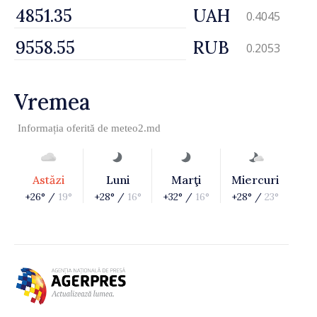
UAH
0.4045
RUB
0.2053
Vremea
Informația oferită de
meteo2.md
Astăzi
Luni
Marţi
Miercuri
+26° /
19°
+28° /
16°
+32° /
16°
+28° /
23°