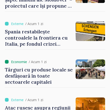
proiectul care își propune să
apropie copiii din diaspora
de țara de origine
/ Acum 1 zi
Spania restabilește
controalele la frontiera cu
Italia, pe fondul crizei
migratorii din Ceuta
/ Acum 1 zi
Târguri cu produse locale se
desfășoară în toate
sectoarele capitalei
/ Acum 1 zi
Atac rusesc asupra regiunii