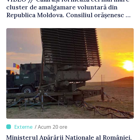
cluster de amalgamare voluntară din
Republica Moldova. Consiliul orășenesc a
aprobat decizia finală
/ Acum 20 ore
Ministerul Apărării Naționale al României,