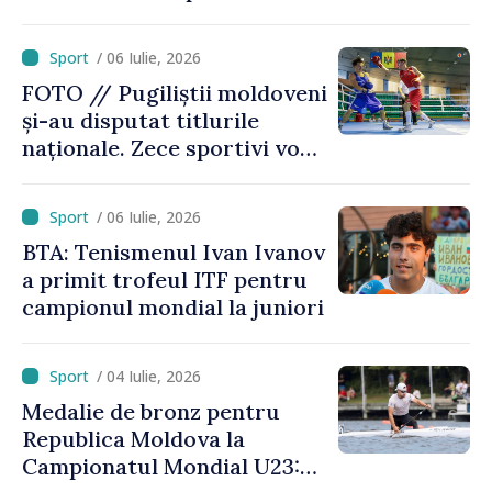
cartonașul roșu primit de
americanul Folarin Balogun
/ 06 Iulie, 2026
FOTO // Pugiliștii moldoveni
și-au disputat titlurile
naționale. Zece sportivi vor
merge la Europene
/ 06 Iulie, 2026
BTA: Tenismenul Ivan Ivanov
a primit trofeul ITF pentru
campionul mondial la juniori
/ 04 Iulie, 2026
Medalie de bronz pentru
Republica Moldova la
Campionatul Mondial U23: