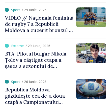
canoistul Mihai Chihaia a
urcat pe podium
/ 29 Iunie, 2026
VIDEO // Naționala feminină
de rugby 7 a Republicii
Moldova a cucerit bronzul la
Campionatul European
Divizia Trophy
/ 29 Iunie, 2026
BTA: Pilotul bulgar Nikola
Țolov a câștigat etapa a
șasea a sezonului de
Formula 2 din Austria
/ 26 Iunie, 2026
Republica Moldova
găzduiește cea de-a doua
etapă a Campionatului
European de rugby