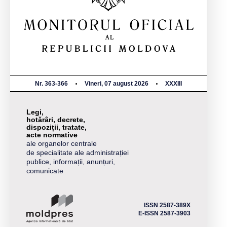
Nr. 363-366
Vineri, 07 august 2026
XXXIII
Legi,
hotărâri, decrete,
dispoziții, tratate,
acte normative
ale organelor centrale
de specialitate ale administrației
publice, informații, anunțuri,
comunicate
ISSN 2587-389X
E-ISSN 2587-3903